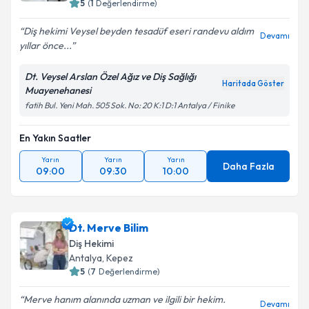
5
(
1
Değerlendirme)
Diş hekimi Veysel beyden tesadüf eseri randevu aldım
Devamı
yıllar önce...
Dt. Veysel Arslan Özel Ağız ve Diş Sağlığı
Haritada Göster
Muayenehanesi
fatih Bul. Yeni Mah. 505 Sok. No: 20 K:1 D:1 Antalya / Finike
En Yakın Saatler
Yarın
Yarın
Yarın
Daha Fazla
09:00
09:30
10:00
Dt. Merve Bilim
Diş Hekimi
Antalya
, Kepez
5
(
7
Değerlendirme)
Merve hanım alanında uzman ve ilgili bir hekim.
Devamı