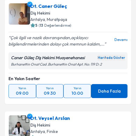
Dt. Caner Güleç
Diş Hekimi
Antalya
, Muratpaşa
5
(
13
Değerlendirme)
Çok ilgili ve nazik davranışından,açıklayıcı
Devamı
bilgilendirmelerinden dolayı çok memnun kaldım,...
Caner Güleç Diş Hekimi Muayenehanesi
Haritada Göster
Burhanettin Onat Cad .Burhanettin Onat Apt. No: 119 D: 2
En Yakın Saatler
Yarın
Yarın
Yarın
Daha Fazla
09:00
09:30
10:00
Dt. Veysel Arslan
Diş Hekimi
Antalya
, Finike