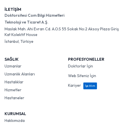
İLETİŞİM
Doktorsitesi Com Bilgi Hizmetleri
Teknoloji ve Ticaret A.Ş.
Maslak Mah. Ahi Evran Cd. A.O.S 55 Sokak No:2 Aksoy Plaza Giriş
Kat Kolektif House
İstanbul, Türkiye
SAĞLIK
PROFESYONELLER
Uzmanlar
Doktorlar İçin
Uzmanlık Alanları
Web Siteniz İçin
Hastalıklar
Kariyer
İşe Alım
Hizmetler
Hastaneler
KURUMSAL
Hakkımızda