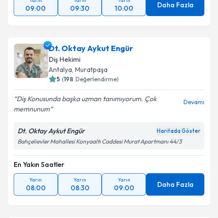
Yarın
Yarın
Yarın
Daha Fazla
09:00
09:30
10:00
Dt. Oktay Aykut Engür
Diş Hekimi
Antalya
, Muratpaşa
5
(
198
Değerlendirme)
Diş Konusunda başka uzman tanımıyorum. Çok
Devamı
memnunum
Dt. Oktay Aykut Engür
Haritada Göster
Bahçelievler Mahallesi Konyaaltı Caddesi Murat Apartmanı 44/3
En Yakın Saatler
Yarın
Yarın
Yarın
Daha Fazla
08:00
08:30
09:00