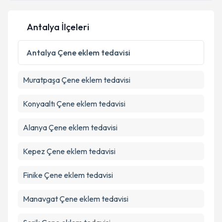
Antalya İlçeleri
Kişisel verilerimin işlenmesine ilişkin
Aydınlatma
Metni
'ni okudum ve kişisel verilerimin belirtilen
Antalya
Çene eklem tedavisi
kapsamda işlenmesini kabul ediyorum.
Muratpaşa
Çene eklem tedavisi
Takvim Talebini Gönder
Konyaaltı
Çene eklem tedavisi
Alanya
Çene eklem tedavisi
Kepez
Çene eklem tedavisi
Finike
Çene eklem tedavisi
Manavgat
Çene eklem tedavisi