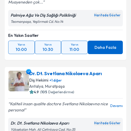
Muayeneden çok...
Palmiye Ağız Ve Diş Sağlığı Polikliniği
Haritada Göster
Teomanpaşa, Yeşilırmak Cd. No:14
En Yakın Saatler
Yarın
Yarın
Yarın
Daha Fazla
10:00
10:30
11:00
Dr. Dt. Svetlana Nikolaeva Aparı
Diş Hekimi
+
1
diğer
Antalya
, Muratpaşa
4.9
(
105
Değerlendirme)
Kaliteli insan qualite doctore Svetlana Nikolaevna nice
Devamı
personal
Dr. Dt. Svetlana Nikolaeva Aparı
Haritada Göster
Yüksekalan Mah. Ali Çetinkaya Cad. No:35