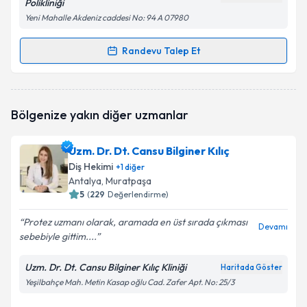
Polikliniği
Yeni Mahalle Akdeniz caddesi No: 94 A 07980
Randevu Talep Et
Randevu Takvimi Talebi
Dt. Firuzan Küçük Özkaral
için randevu takvimi
Bölgenize yakın diğer uzmanlar
talebi oluşturun. Size bu uzmandan randevu almanız
için bir takvim hazırlandığında e-posta ile
bilgilendireceğiz.
Uzm. Dr. Dt. Cansu Bilginer Kılıç
Diş Hekimi
+
1
diğer
E-posta Adresiniz
Antalya
, Muratpaşa
5
(
229
Değerlendirme)
Protez uzmanı olarak, aramada en üst sırada çıkması
Devamı
sebebiyle gittim....
Kişisel verilerimin işlenmesine ilişkin
Aydınlatma
Metni
'ni okudum ve kişisel verilerimin belirtilen
kapsamda işlenmesini kabul ediyorum.
Uzm. Dr. Dt. Cansu Bilginer Kılıç Kliniği
Haritada Göster
Yeşilbahçe Mah. Metin Kasap oğlu Cad. Zafer Apt. No: 25/3