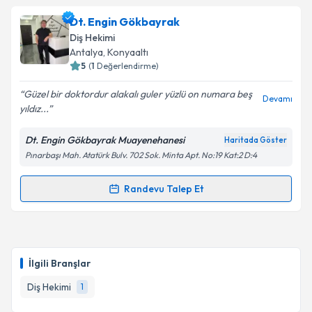
Dt. Engin Gökbayrak
Diş Hekimi
Antalya
, Konyaaltı
5
(
1
Değerlendirme)
Güzel bir doktordur alakalı guler yüzlü on numara beş
Devamı
yıldız...
Dt. Engin Gökbayrak Muayenehanesi
Haritada Göster
Pınarbaşı Mah. Atatürk Bulv. 702 Sok. Minta Apt. No:19 Kat:2 D:4
Randevu Talep Et
Randevu Takvimi Talebi
Dt. Engin Gökbayrak
için randevu takvimi talebi
oluşturun. Size bu uzmandan randevu almanız için bir
İlgili Branşlar
takvim hazırlandığında e-posta ile bilgilendireceğiz.
Diş Hekimi
1
E-posta Adresiniz