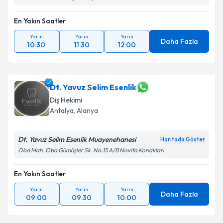
En Yakın Saatler
Yarın
Yarın
Yarın
Daha Fazla
10:30
11:30
12:00
Dt. Yavuz Selim Esenlik
Diş Hekimi
Antalya
, Alanya
Dt. Yavuz Selim Esenlik Muayenehanesi
Haritada Göster
Oba Mah. Oba Gümüşler Sk. No:15 A/B Novita Konakları
En Yakın Saatler
Yarın
Yarın
Yarın
Daha Fazla
09:00
09:30
10:00