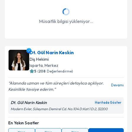
Takvim Talebini Gönder
Müsaitlik bilgisi yükleniyor...
Dt. Gül Narin Keskin
Diş Hekimi
Isparta
, Merkez
5
(
208
Değerlendirme)
Alanında uzman ve tüm süreçleri detaylıca açıklıyor.
Devamı
Kesinlikle tavsiye ederim.
Dt. Gül Narin Keskin
Haritada Göster
Modern Evler, Süleyman Demirel Cd. No:104 D:Kat:1 D:2, 32200
En Yakın Saatler