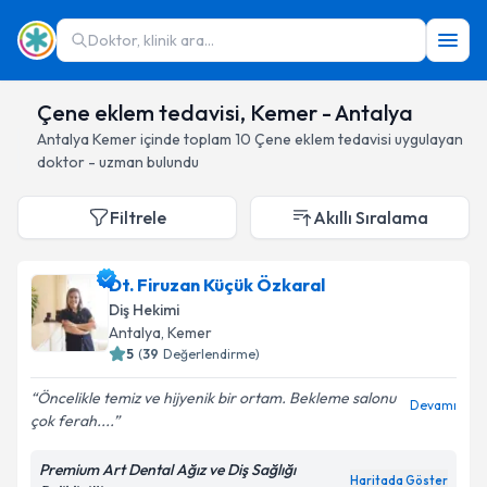
Doktor, klinik ara...
Çene eklem tedavisi, Kemer - Antalya
Antalya
Kemer
içinde toplam
10
Çene eklem tedavisi
uygulayan
doktor - uzman bulundu
Filtrele
Akıllı Sıralama
Dt. Firuzan Küçük Özkaral
Diş Hekimi
Antalya
, Kemer
5
(
39
Değerlendirme)
Öncelikle temiz ve hijyenik bir ortam. Bekleme salonu
Devamı
çok ferah....
Premium Art Dental Ağız ve Diş Sağlığı
Haritada Göster