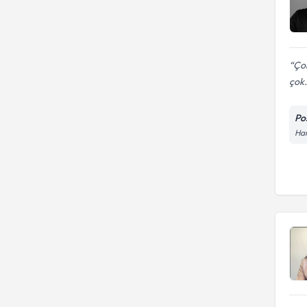
Çok
çok.
Po
Har