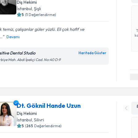
Diş Hekimi
İstanbul
, Şişli
5
(
1
Değerlendirme)
 temiz, çalışanlar güler yüzlü. Eli çok hafif ve
ka
..
Devamı
sitive Dental Studio
Haritada Göster
biye Mah. Abdi İpekçi Cad. No:40 D:9
Dt. Göknil Hande Uzun
Diş Hekimi
İstanbul
, Silivri
5
(
265
Değerlendirme)