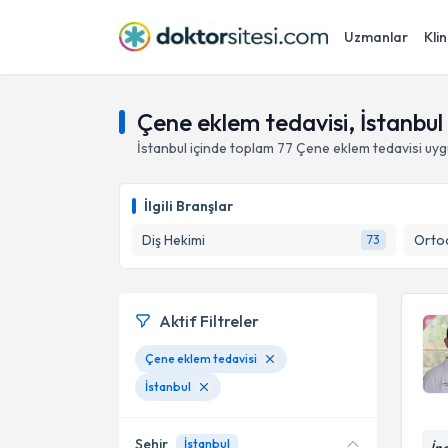
Uzmanlar
Klin
Çene eklem tedavisi, İstanbul
İstanbul
içinde toplam
77
Çene eklem tedavisi
uyg
İlgili Branşlar
Diş Hekimi
Ortod
73
Aktif Filtreler
Çene eklem tedavisi
İstanbul
Şehir
İstanbul