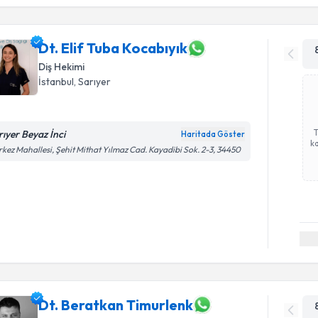
Dt. Elif Tuba Kocabıyık
Diş Hekimi
İstanbul
, Sarıyer
rıyer Beyaz İnci
Haritada Göster
ka
kez Mahallesi, Şehit Mithat Yılmaz Cad. Kayadibi Sok. 2-3, 34450
Dt. Beratkan Timurlenk