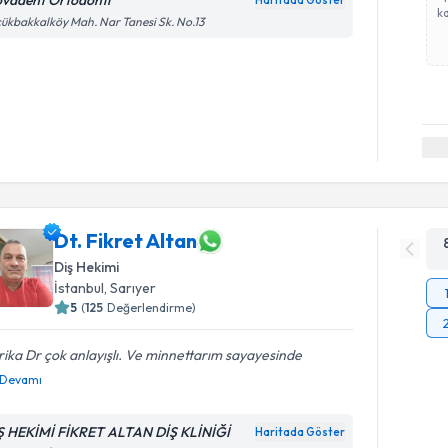
ovadent Ortodonti
Haritada Göster
ka
ükbakkalköy Mah. Nar Tanesi Sk. No.13
Dt. Fikret Altan
Diş Hekimi
İstanbul
, Sarıyer
5
(
125
Değerlendirme)
ika Dr çok anlayışlı. Ve minnettarım sayayesinde
Devamı
Ş HEKİMİ FİKRET ALTAN DİŞ KLİNİĞİ
Haritada Göster