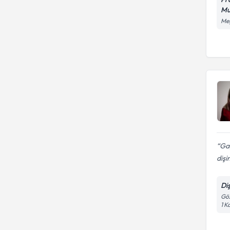
Mu
Meş
Gay
dişi
Di
Göz
1 K