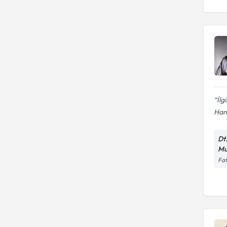
İlg
Han
Dt
Mu
Fa