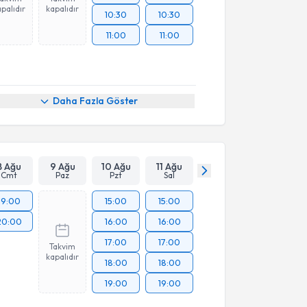
palıdır
kapalıdır
10:30
10:30
11:00
11:00
Daha Fazla Göster
8 Ağu
9 Ağu
10 Ağu
11 Ağu
Cmt
Paz
Pzt
Sal
19:00
15:00
15:00
20:00
16:00
16:00
17:00
17:00
Takvim
kapalıdır
18:00
18:00
19:00
19:00