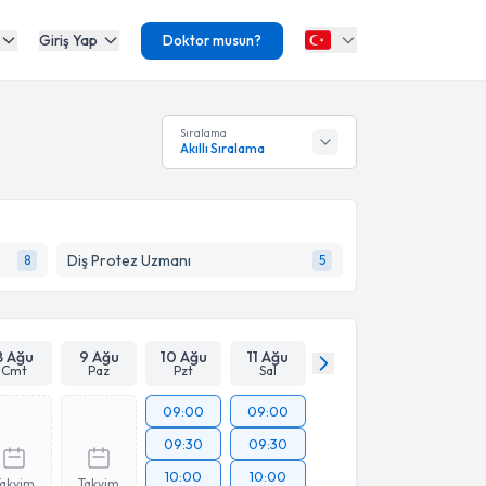
Giriş Yap
Doktor musun?
Sıralama
Akıllı Sıralama
Diş Protez Uzmanı
8
5
8 Ağu
9 Ağu
10 Ağu
11 Ağu
Cmt
Paz
Pzt
Sal
09:00
09:00
09:30
09:30
10:00
10:00
Takvim
Takvim