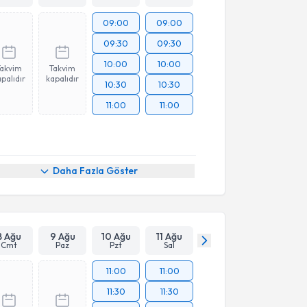
09:00
09:00
09:30
09:30
10:00
10:00
Takvim
Takvim
palıdır
kapalıdır
10:30
10:30
11:00
11:00
Daha Fazla Göster
8 Ağu
9 Ağu
10 Ağu
11 Ağu
Cmt
Paz
Pzt
Sal
11:00
11:00
11:30
11:30