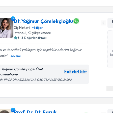
Dt. Yağmur Çömlekçioğlu
Diş Hekimi
+
1
diğer
İstanbul
, Küçükçekmece
5
(
3
Değerlendirme)
isi ve tecrübeli yaklaşımı için teşekkür ederim Yağmur
ka
ım’a
Devamı
. Yağmur Çömlekçioğlu Özel
Haritada Göster
ayenehane
tih, PROF.DR.AZİZ SANCAR CAD T1 NO: 23 /8C, 34290
Prof. Dr. Dt. Faruk