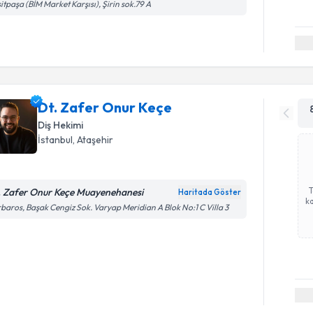
itpaşa (BİM Market Karşısı), Şirin sok.79 A
Dt. Zafer Onur Keçe
Diş Hekimi
İstanbul
, Ataşehir
. Zafer Onur Keçe Muayenehanesi
Haritada Göster
ka
baros, Başak Cengiz Sok. Varyap Meridian A Blok No:1 C Villa 3