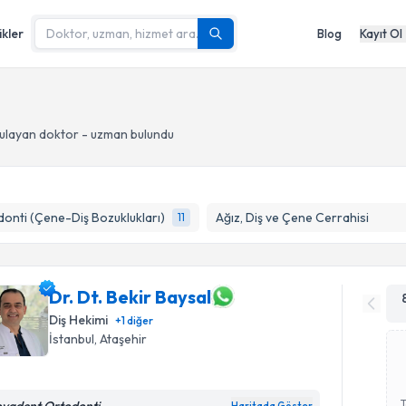
ikler
Blog
Kayıt Ol
ulayan doktor - uzman bulundu
onti (Çene-Diş Bozuklukları)
Ağız, Diş ve Çene Cerrahisi
11
Dr. Dt. Bekir Baysal
Diş Hekimi
+
1
diğer
İstanbul
, Ataşehir