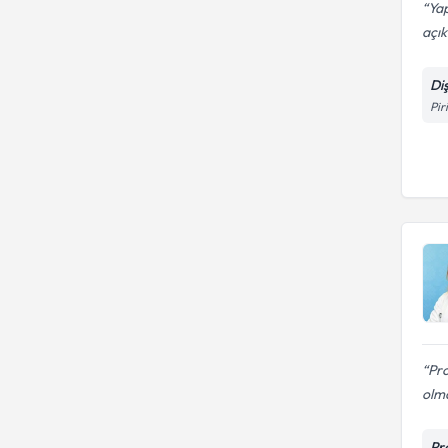
Yap
açık
Di
Pir
Pr
olma
Pr