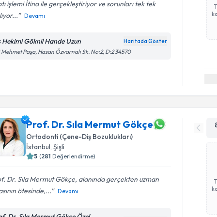
tı işlemi İtina ile gerçekleştiriyor ve sorunları tek tek
ka
lıyor...
Devamı
ş Hekimi Göknil Hande Uzun
Haritada Göster
i Mehmet Paşa, Hasan Özvarnalı Sk. No:2, D:2 34570
Prof. Dr. Sıla Mermut Gökçe
Ortodonti (Çene-Diş Bozuklukları)
İstanbul
, Şişli
5
(
281
Değerlendirme)
of. Dr. Sıla Mermut Gökçe, alanında gerçekten uzman
ka
sının ötesinde,...
Devamı
of. Dr. Sıla Mermut Gökçe Özel