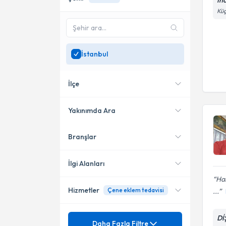
İn
Küç
İstanbul
İlçe
Yakınımda Ara
Branşlar
Konumuma yakın uzmanları
Ataşehir
göster
Kadıköy
İlgi Alanları
Har
Beşiktaş
Hizmetler
Çene eklem tedavisi
...
Diş Hekimi
Bağcılar
Ortodonti (Çene-Diş
Mezuniyet
Dİ
Diş İmplantı
Daha Fazla Filtre
Bozuklukları)
Şişli