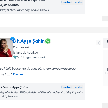
Haritada Göster
ayenehanesi
rutiyet Mah. Valikonağı Cad. No:107/4
Dt. Ayşe Şahin
Diş Hekimi
İstanbul
, Kadıköy
5
(
6
Değerlendirme)
et ilgili baska yerde tam olmayan sonucunda kırılan
ka
m için...
Devamı
ş Hekimi Ayşe Şahin
Haritada Göster
tepe Mahallesi Tütüncü Mehmet Efendi caddesi No: 68 İç Kapı No:
adıköy İstanbul