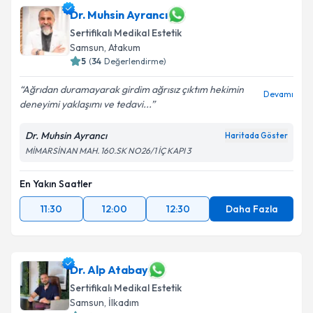
Dr. Muhsin Ayrancı
Sertifikalı Medikal Estetik
Samsun
, Atakum
5
(
34
Değerlendirme)
Ağrıdan duramayarak girdim ağrısız çıktım hekimin
Devamı
deneyimi yaklaşımı ve tedavi...
Dr. Muhsin Ayrancı
Haritada Göster
MİMARSİNAN MAH. 160.SK NO26/1 İÇ KAPI 3
En Yakın Saatler
11:30
12:00
12:30
Daha Fazla
Dr. Alp Atabay
Sertifikalı Medikal Estetik
Samsun
, İlkadım