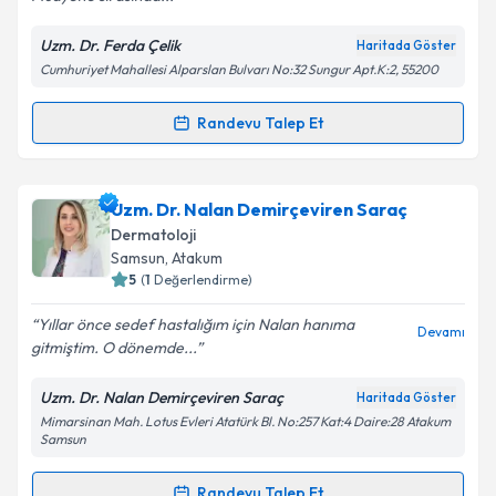
Uzm. Dr. Ferda Çelik
Haritada Göster
Cumhuriyet Mahallesi Alparslan Bulvarı No:32 Sungur Apt.K:2, 55200
Kişisel verilerimin işlenmesine ilişkin
Aydınlatma
Metni
'ni okudum ve kişisel verilerimin belirtilen
kapsamda işlenmesini kabul ediyorum.
Randevu Talep Et
Randevu Takvimi Talebi
Takvim Talebini Gönder
Uzm. Dr. Ferda Çelik
için randevu takvimi talebi
Uzm. Dr. Nalan Demirçeviren Saraç
oluşturun. Size bu uzmandan randevu almanız için bir
Dermatoloji
takvim hazırlandığında e-posta ile bilgilendireceğiz.
Samsun
, Atakum
5
(
1
Değerlendirme)
E-posta Adresiniz
Yıllar önce sedef hastalığım için Nalan hanıma
Devamı
gitmiştim. O dönemde...
Uzm. Dr. Nalan Demirçeviren Saraç
Haritada Göster
Kişisel verilerimin işlenmesine ilişkin
Aydınlatma
Mimarsinan Mah. Lotus Evleri Atatürk Bl. No:257 Kat:4 Daire:28 Atakum
Metni
'ni okudum ve kişisel verilerimin belirtilen
Samsun
kapsamda işlenmesini kabul ediyorum.
Randevu Talep Et