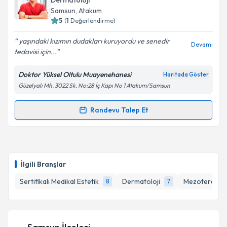
Dermatoloji
takvim hazırlandığında e-posta ile bilgilendireceğiz.
Samsun
, Atakum
5
(
1
Değerlendirme)
E-posta Adresiniz
yaşındaki kızımın dudakları kuruyordu ve senedir
Devamı
tedavisi için...
Doktor Yüksel Oltulu Muayenehanesi
Haritada Göster
Kişisel verilerimin işlenmesine ilişkin
Aydınlatma
Güzelyalı Mh. 3022 Sk. No:28 İç Kapı No 1 Atakum/Samsun
Metni
'ni okudum ve kişisel verilerimin belirtilen
kapsamda işlenmesini kabul ediyorum.
Randevu Talep Et
Randevu Takvimi Talebi
Takvim Talebini Gönder
Uzm. Dr. Yüksel Oltulu
için randevu takvimi talebi
oluşturun. Size bu uzmandan randevu almanız için bir
İlgili Branşlar
takvim hazırlandığında e-posta ile bilgilendireceğiz.
Sertifikalı Medikal Estetik
Dermatoloji
Mezoterapi
8
7
E-posta Adresiniz