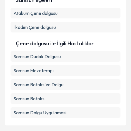
Samsun İlçeleri
Kişisel verilerimin işlenmesine ilişkin
Aydınlatma
Atakum
Metni
Çene dolgusu
'ni okudum ve kişisel verilerimin belirtilen
kapsamda işlenmesini kabul ediyorum.
İlkadım
Çene dolgusu
Takvim Talebini Gönder
Çene dolgusu ile İlgili Hastalıklar
Samsun Dudak Dolgusu
Samsun Mezoterapi
Samsun Botoks Ve Dolgu
Samsun Botoks
Samsun Dolgu Uygulamasi