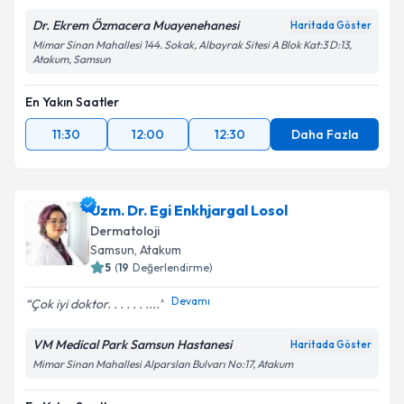
Dr. Ekrem Özmacera Muayenehanesi
Haritada Göster
Mimar Sinan Mahallesi 144. Sokak, Albayrak Sitesi A Blok Kat:3 D:13,
Atakum, Samsun
En Yakın Saatler
11:30
12:00
12:30
Daha Fazla
Uzm. Dr. Egi Enkhjargal Losol
Dermatoloji
Samsun
, Atakum
5
(
19
Değerlendirme)
Devamı
Çok iyi doktor. . . . . . ....
VM Medical Park Samsun Hastanesi
Haritada Göster
Mimar Sinan Mahallesi Alparslan Bulvarı No:17, Atakum