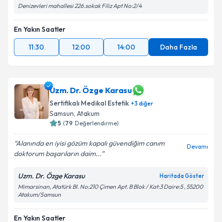
Denizevleri mahallesi 226.sokak Filiz Apt No:2/4
En Yakın Saatler
11:30
12:00
14:00
Daha Fazla
Uzm. Dr. Özge Karasu
Sertifikalı Medikal Estetik
+
3
diğer
Samsun
, Atakum
5
(
79
Değerlendirme)
Alanında en iyisi gözüm kapalı güvendiğim canım
Devamı
doktorum başarıların daim...
Uzm. Dr. Özge Karasu
Haritada Göster
Mimarsinan, Atatürk Bl. No:210 Çimen Apt. B Blok / Kat:3 Daire:5 , 55200
Atakum/Samsun
En Yakın Saatler