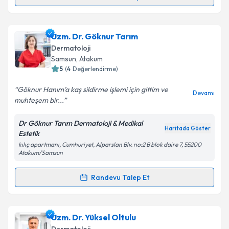
Randevu Takvimi Talebi
Takvim Talebini Gönder
Dr. Ömrüm Korkmaz
için randevu takvimi talebi
Uzm. Dr. Göknur Tarım
oluşturun. Size bu uzmandan randevu almanız için bir
Dermatoloji
takvim hazırlandığında e-posta ile bilgilendireceğiz.
Samsun
, Atakum
5
(
4
Değerlendirme)
E-posta Adresiniz
Göknur Hanım’a kaş sildirme işlemi için gittim ve
Devamı
muhteşem bir...
Dr Göknur Tarım Dermatoloji & Medikal
Kişisel verilerimin işlenmesine ilişkin
Aydınlatma
Haritada Göster
Estetik
Metni
'ni okudum ve kişisel verilerimin belirtilen
kılıç apartmanı, Cumhuriyet, Alparslan Blv. no:2 B blok daire 7, 55200
kapsamda işlenmesini kabul ediyorum.
Atakum/Samsun
Randevu Talep Et
Takvim Talebini Gönder
Randevu Takvimi Talebi
Uzm. Dr. Göknur Tarım
için randevu takvimi talebi
Uzm. Dr. Yüksel Oltulu
oluşturun. Size bu uzmandan randevu almanız için bir