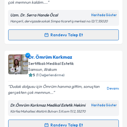
çok memnun kaldım....
Uzm. Dr. Serra Hande Öcal
Haritada Göster
Kişisel verilerimin işlenmesine ilişkin
Aydınlatma
Hançerli, dervişzade sokak Simpa ticaret iş merkezi no:12/7, 55020
Metni
'ni okudum ve kişisel verilerimin belirtilen
kapsamda işlenmesini kabul ediyorum.
Randevu Talep Et
Randevu Takvimi Talebi
Takvim Talebini Gönder
Uzm. Dr. Serra Hande Öcal
için randevu takvimi
Dr. Ömrüm Korkmaz
talebi oluşturun. Size bu uzmandan randevu almanız
Sertifikalı Medikal Estetik
için bir takvim hazırlandığında e-posta ile
Samsun
, Atakum
bilgilendireceğiz.
5
(
1
Değerlendirme)
E-posta Adresiniz
Dudak dolgusu için Ömrüm hanıma gittim, sonuçtan
Devamı
gerçekten çok memnun...
Dr.Ömrüm Korkmaz Medikal Estetik Hekimi
Haritada Göster
Körfez Mahallesi Atatürk Bulvarı 5.Kısım 11/2, 55270
Kişisel verilerimin işlenmesine ilişkin
Aydınlatma
Metni
'ni okudum ve kişisel verilerimin belirtilen
kapsamda işlenmesini kabul ediyorum.
Randevu Talep Et