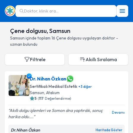
Doktor, klinik ara...
Çene dolgusu, Samsun
Samsun
içinde toplam
16
Çene dolgusu
uygulayan doktor -
uzman bulundu
Filtrele
Akıllı Sıralama
Dr. Nihan Özkan
Sertifikalı Medikal Estetik
+
3
diğer
Samsun
, Atakum
5
(
117
Değerlendirme)
Akıllı dolgu işlemleri ve Somon dna yaptırdık, sonuç
Devamı
harika oldu....
Dr.Nihan Özkan
Haritada Göster