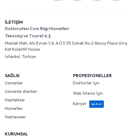
İLETİŞİM
Doktorsitesi Com Bilgi Hizmetleri
Teknoloji ve Ticaret A.Ş.
Maslak Mah. Ahi Evran Cd. A.O.S 55 Sokak No:2 Aksoy Plaza Giriş
Kat Kolektif House
İstanbul, Türkiye
SAĞLIK
PROFESYONELLER
Uzmanlar
Doktorlar İçin
Uzmanlık Alanları
Web Siteniz İçin
Hastalıklar
Kariyer
İşe Alım
Hizmetler
Hastaneler
KURUMSAL