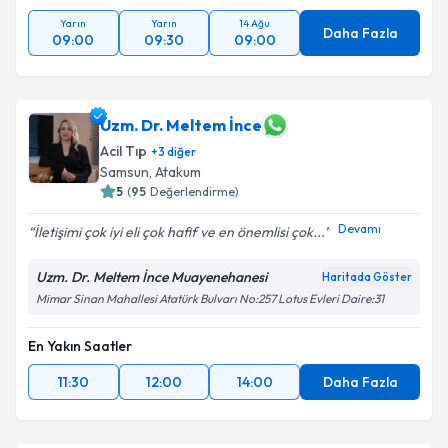
Yarın
Yarın
14 Ağu
Daha Fazla
09:00
09:30
09:00
Uzm. Dr. Meltem İnce
Acil Tıp
+
3
diğer
Samsun
, Atakum
5
(
95
Değerlendirme)
Devamı
İletişimi çok iyi eli çok hafif ve en önemlisi çok...
Uzm. Dr. Meltem İnce Muayenehanesi
Haritada Göster
Mimar Sinan Mahallesi Atatürk Bulvarı No:257 Lotus Evleri Daire:31
En Yakın Saatler
11:30
12:00
14:00
Daha Fazla