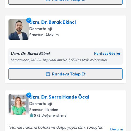
Randevu Takvimi Talebi
Takvim Talebini Gönder
Uzm. Dr. Nalan Demirçeviren Saraç
için randevu
Uzm. Dr. Burak Ekinci
takvimi talebi oluşturun. Size bu uzmandan randevu
Dermatoloji
almanız için bir takvim hazırlandığında e-posta ile
Samsun
, Atakum
bilgilendireceğiz.
E-posta Adresiniz
Uzm. Dr. Burak Ekinci
Haritada Göster
Mimarsinan, 162. Sk. Yeşilvadi Apt No:1, 55200 Atakum/Samsun
Randevu Talep Et
Randevu Takvimi Talebi
Kişisel verilerimin işlenmesine ilişkin
Aydınlatma
Metni
'ni okudum ve kişisel verilerimin belirtilen
kapsamda işlenmesini kabul ediyorum.
Uzm. Dr. Burak Ekinci
için randevu takvimi talebi
Uzm. Dr. Serra Hande Öcal
oluşturun. Size bu uzmandan randevu almanız için bir
Dermatoloji
takvim hazırlandığında e-posta ile bilgilendireceğiz.
Takvim Talebini Gönder
Samsun
, İlkadım
5
(
2
Değerlendirme)
E-posta Adresiniz
Hande hanıma botoks ve dolgu yaptırdım, sonuçtan
Devamı