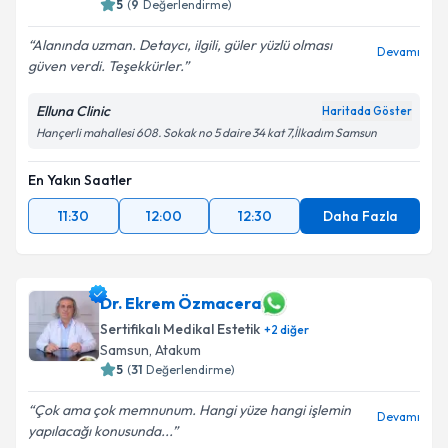
5
(
9
Değerlendirme)
Alanında uzman. Detaycı, ilgili, güler yüzlü olması
Devamı
güven verdi. Teşekkürler.
Elluna Clinic
Haritada Göster
Hançerli mahallesi 608. Sokak no 5 daire 34 kat 7,İlkadım Samsun
En Yakın Saatler
11:30
12:00
12:30
Daha Fazla
Dr. Ekrem Özmacera
Sertifikalı Medikal Estetik
+
2
diğer
Samsun
, Atakum
5
(
31
Değerlendirme)
Çok ama çok memnunum. Hangi yüze hangi işlemin
Devamı
yapılacağı konusunda...