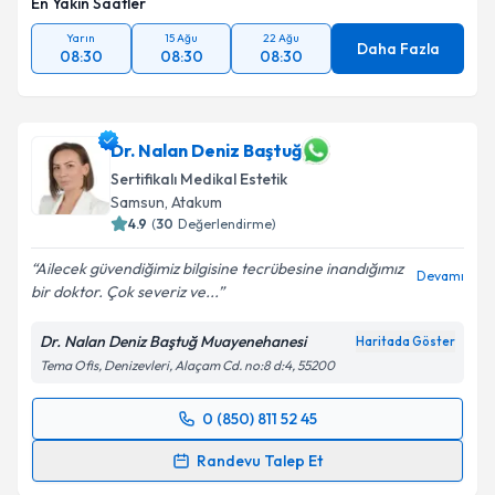
En Yakın Saatler
Yarın
15 Ağu
22 Ağu
Daha Fazla
08:30
08:30
08:30
Dr. Nalan Deniz Baştuğ
Sertifikalı Medikal Estetik
Samsun
, Atakum
4.9
(
30
Değerlendirme)
Ailecek güvendiğimiz bilgisine tecrübesine inandığımız
Devamı
bir doktor. Çok severiz ve...
Dr. Nalan Deniz Baştuğ Muayenehanesi
Haritada Göster
Tema Ofis, Denizevleri, Alaçam Cd. no:8 d:4, 55200
0 (850) 811 52 45
Randevu Takvimi Talebi
Randevu Talep Et