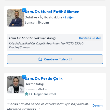
Dr. Nalan Deniz Baştuğ
için randevu takvimi talebi
oluşturun. Size bu uzmandan randevu almanız için bir
Uzm. Dr. Murat Fatih Sökmen
takvim hazırlandığında e-posta ile bilgilendireceğiz.
Dahiliye - İç Hastalıkları
+
2
diğer
E-posta Adresiniz
Samsun
, İlkadım
Uzm.Dr.M.Fatih Sökmen Kliniği
Haritada Göster
Kılıçdede, İstiklal Cd. Özçelik Apartmanı No:177/10, 55060
Kişisel verilerimin işlenmesine ilişkin
Aydınlatma
İlkadım/Samsun
Metni
'ni okudum ve kişisel verilerimin belirtilen
kapsamda işlenmesini kabul ediyorum.
Randevu Talep Et
Randevu Takvimi Talebi
Takvim Talebini Gönder
Uzm. Dr. Murat Fatih Sökmen
için randevu takvimi
Uzm. Dr. Ferda Çelik
talebi oluşturun. Size bu uzmandan randevu almanız
Dermatoloji
için bir takvim hazırlandığında e-posta ile
Samsun
, Atakum
bilgilendireceğiz.
5
(
1
Değerlendirme)
E-posta Adresiniz
Ferda hanıma sivilce ve cilt lekelerim için başvurdum.
Devamı
Muayene sırasında...