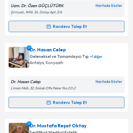
Uzm. Dr. Özen GÜÇLÜTÜRK
Haritada Göster
Şirinyalı, 1496. Sk. Dolay Apt. 2/6
Randevu Talep Et
Randevu Takvimi Talebi
Uzm. Dr. Özen Güçlütürk
için randevu takvimi talebi
Dr. Hasan Celep
oluşturun. Size bu uzmandan randevu almanız için bir
Geleneksel ve Tamamlayıcı Tıp
+
1
diğer
takvim hazırlandığında e-posta ile bilgilendireceğiz.
Antalya
, Konyaaltı
E-posta Adresiniz
Dr. Hasan Celep
Haritada Göster
Liman Mah. 32. Sokak Ofis Peker No:2 D:2
Kişisel verilerimin işlenmesine ilişkin
Aydınlatma
Randevu Talep Et
Randevu Takvimi Talebi
Metni
'ni okudum ve kişisel verilerimin belirtilen
kapsamda işlenmesini kabul ediyorum.
Dr. Hasan Celep
için randevu takvimi talebi
Dr. Mustafa Reşat Oktay
oluşturun. Size bu uzmandan randevu almanız için bir
Takvim Talebini Gönder
Sertifikalı Medikal Estetik