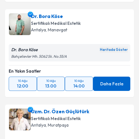
Dr. Bora Köse
Sertifikalı Medikal Estetik
Antalya
, Manavgat
Dr. Bora Köse
Haritada Göster
Bahçelievler Mh. 5062 Sk. No.55/A
En Yakın Saatler
10 Ağu
10 Ağu
10 Ağu
Daha Fazla
12:00
13:00
14:00
Uzm. Dr. Özen Güçlütürk
Sertifikalı Medikal Estetik
Antalya
, Muratpaşa