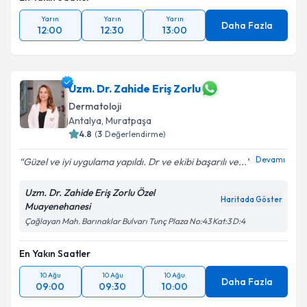
Yarın
Yarın
Yarın
Daha Fazla
12:00
12:30
13:00
Uzm. Dr. Zahide Eriş Zorlu
Dermatoloji
Antalya
, Muratpaşa
4.8
(
3
Değerlendirme)
Devamı
Güzel ve iyi uygulama yapıldı. Dr ve ekibi başarılı ve...
Uzm. Dr. Zahide Eriş Zorlu Özel
Haritada Göster
Muayenehanesi
Çağlayan Mah. Barınaklar Bulvarı Tunç Plaza No:43 Kat:3 D:4
En Yakın Saatler
10 Ağu
10 Ağu
10 Ağu
Daha Fazla
09:00
09:30
10:00