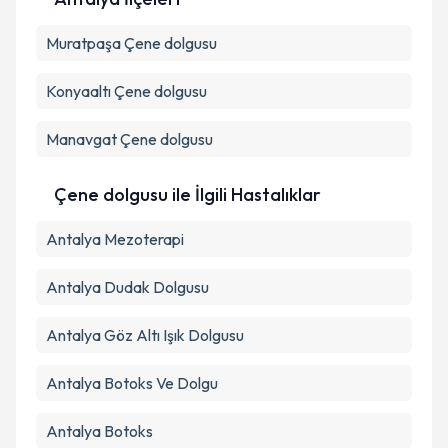
Kişisel verilerimin işlenmesine ilişkin
Aydınlatma
Muratpaşa
Metni
Çene dolgusu
'ni okudum ve kişisel verilerimin belirtilen
kapsamda işlenmesini kabul ediyorum.
Konyaaltı
Çene dolgusu
Takvim Talebini Gönder
Manavgat
Çene dolgusu
Çene dolgusu ile İlgili Hastalıklar
Antalya Mezoterapi
Antalya Dudak Dolgusu
Antalya Göz Altı Işık Dolgusu
Antalya Botoks Ve Dolgu
Antalya Botoks