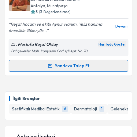
takvim hazırlandığında e-posta ile bilgilendireceğiz.
Antalya
, Muratpaşa
5
(
3
Değerlendirme)
E-posta Adresiniz
Reşat hocam ve ekibi Aynur Hanım, Yeliz hanima
Devamı
öncelikle Güleryüz...
Dr. Mustafa Reşat Oktay
Haritada Göster
Kişisel verilerimin işlenmesine ilişkin
Aydınlatma
Bahçelievler Mah. Konyaaltı Cad. İçli Apt. No:70
Metni
'ni okudum ve kişisel verilerimin belirtilen
kapsamda işlenmesini kabul ediyorum.
Randevu Talep Et
Randevu Takvimi Talebi
Takvim Talebini Gönder
Dr. Mustafa Reşat Oktay
için randevu takvimi talebi
oluşturun. Size bu uzmandan randevu almanız için bir
İlgili Branşlar
takvim hazırlandığında e-posta ile bilgilendireceğiz.
Sertifikalı Medikal Estetik
Dermatoloji
Geleneksel ve
6
1
E-posta Adresiniz
Antalya İlçeleri