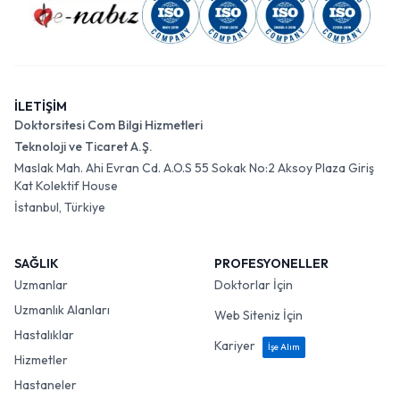
İLETİŞİM
Doktorsitesi Com Bilgi Hizmetleri
Teknoloji ve Ticaret A.Ş.
Maslak Mah. Ahi Evran Cd. A.O.S 55 Sokak No:2 Aksoy Plaza Giriş
Kat Kolektif House
İstanbul, Türkiye
SAĞLIK
PROFESYONELLER
Uzmanlar
Doktorlar İçin
Uzmanlık Alanları
Web Siteniz İçin
Hastalıklar
Kariyer
İşe Alım
Hizmetler
Hastaneler