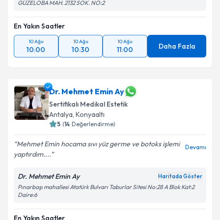
GÜZELOBA MAH. 2132 SOK. NO:2
En Yakın Saatler
10 Ağu
10 Ağu
10 Ağu
Daha Fazla
10:00
10:30
11:00
Dr. Mehmet Emin Ay
Sertifikalı Medikal Estetik
Antalya
, Konyaaltı
5
(
14
Değerlendirme)
Mehmet Emin hocama sıvı yüz germe ve botoks işlemi
Devamı
yaptırdım....
Dr. Mehmet Emin Ay
Haritada Göster
Pınarbaşı mahallesi Atatürk Bulvarı Taburlar Sitesi No:28 A Blok Kat:2
Daire:6
En Yakın Saatler