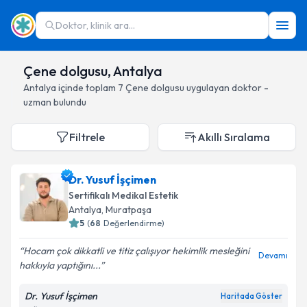
Doktor, klinik ara...
Çene dolgusu, Antalya
Antalya
içinde toplam
7
Çene dolgusu
uygulayan doktor -
uzman bulundu
Filtrele
Akıllı Sıralama
Dr. Yusuf İşçimen
Sertifikalı Medikal Estetik
Antalya
, Muratpaşa
5
(
68
Değerlendirme)
Hocam çok dikkatli ve titiz çalışıyor hekimlik mesleğini
Devamı
hakkıyla yaptığını...
Dr. Yusuf İşçimen
Haritada Göster