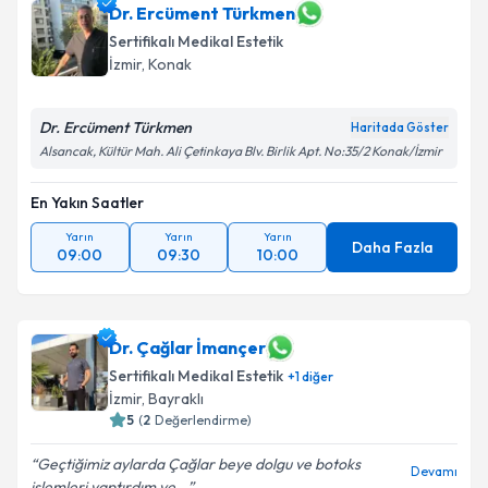
Dr. Ercüment Türkmen
Sertifikalı Medikal Estetik
İzmir
, Konak
Dr. Ercüment Türkmen
Haritada Göster
Alsancak, Kültür Mah. Ali Çetinkaya Blv. Birlik Apt. No:35/2 Konak/İzmir
En Yakın Saatler
Yarın
Yarın
Yarın
Daha Fazla
09:00
09:30
10:00
Dr. Çağlar İmançer
Sertifikalı Medikal Estetik
+
1
diğer
İzmir
, Bayraklı
5
(
2
Değerlendirme)
Geçtiğimiz aylarda Çağlar beye dolgu ve botoks
Devamı
işlemleri yaptırdım ve...