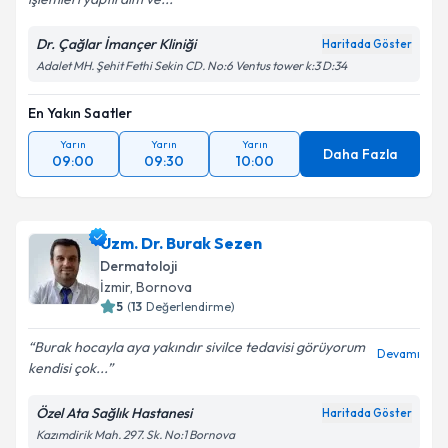
Dr. Çağlar İmançer Kliniği
Haritada Göster
Adalet MH. Şehit Fethi Sekin CD. No:6 Ventus tower k:3 D:34
En Yakın Saatler
Yarın
Yarın
Yarın
Daha Fazla
09:00
09:30
10:00
Uzm. Dr. Burak Sezen
Dermatoloji
İzmir
, Bornova
5
(
13
Değerlendirme)
Burak hocayla aya yakındır sivilce tedavisi görüyorum
Devamı
kendisi çok...
Özel Ata Sağlık Hastanesi
Haritada Göster
Kazımdirik Mah. 297. Sk. No:1 Bornova