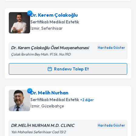
Takvim Talebini Gönder
Uzm. Dr. Sinem Karaca
için randevu takvimi talebi
Dr. Kerem Çolakoğlu
oluşturun. Size bu uzmandan randevu almanız için bir
Sertifikalı Medikal Estetik
takvim hazırlandığında e-posta ile bilgilendireceğiz.
İzmir
, Seferihisar
E-posta Adresiniz
Dr. Kerem Çolakoğlu Özel Muayenehanesi
Haritada Göster
Çolak İbrahim Bey Mah. 91 Sk. No:19D
Kişisel verilerimin işlenmesine ilişkin
Aydınlatma
Randevu Talep Et
Randevu Takvimi Talebi
Metni
'ni okudum ve kişisel verilerimin belirtilen
kapsamda işlenmesini kabul ediyorum.
Dr. Kerem Çolakoğlu
için randevu takvimi talebi
Dr. Melih Nurhan
oluşturun. Size bu uzmandan randevu almanız için bir
Takvim Talebini Gönder
Sertifikalı Medikal Estetik
+
2
diğer
takvim hazırlandığında e-posta ile bilgilendireceğiz.
İzmir
, Güzelbahçe
E-posta Adresiniz
DR.MELİH NURHAN M.D. CLINIC
Haritada Göster
Yalı Mahallesi Seferihisar Cad 13/2