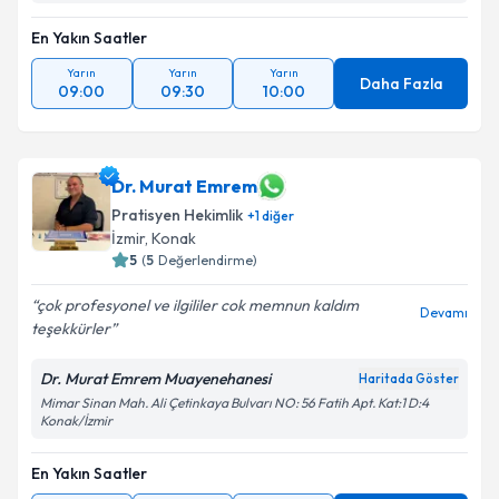
En Yakın Saatler
Yarın
Yarın
Yarın
Daha Fazla
09:00
09:30
10:00
Dr. Murat Emrem
Pratisyen Hekimlik
+
1
diğer
İzmir
, Konak
5
(
5
Değerlendirme)
çok profesyonel ve ilgililer cok memnun kaldım
Devamı
teşekkürler
Dr. Murat Emrem Muayenehanesi
Haritada Göster
Mimar Sinan Mah. Ali Çetinkaya Bulvarı NO: 56 Fatih Apt. Kat:1 D:4
Konak/İzmir
En Yakın Saatler