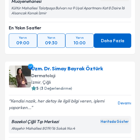
Muayenehanesi
Kültür Mahallesi Talatpaşa Bulvarı no 9 Uyal Apartmanı Kat 8 Daire 16
Alsancak Konak İzmir
En Yakın Saatler
Yarın
Yarın
Yarın
Daha Fazla
09:00
09:30
10:00
Uzm. Dr. Simay Bayrak Öztürk
Dermatoloji
İzmir
, Çiğli
5
(
3
Değerlendirme)
Kendisi nazik, her detay ile ilgili bilgi veren, işlemi
Devamı
yaparken...
Bazekol Çiğli Tıp Merkezi
Haritada Göster
Ataşehir Mahallesi 8019/16 Sokak No:4