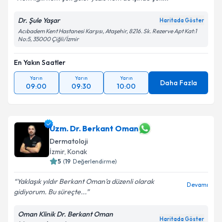
Dr. Şule Yaşar
Haritada Göster
Acıbadem Kent Hastanesi Karşısı, Ataşehir, 8216. Sk. Rezerve Apt Kat:1
No:5, 35000 Çiğli/İzmir
En Yakın Saatler
Yarın
Yarın
Yarın
Daha Fazla
09:00
09:30
10:00
Uzm. Dr. Berkant Oman
Dermatoloji
İzmir
, Konak
5
(
19
Değerlendirme)
Yaklaşık yıldır Berkant Oman’a düzenli olarak
Devamı
gidiyorum. Bu süreçte...
Oman Klinik Dr. Berkant Oman
Haritada Göster