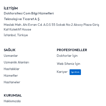
İLETİŞİM
Doktorsitesi Com Bilgi Hizmetleri
Teknoloji ve Ticaret A.Ş.
Maslak Mah. Ahi Evran Cd. A.O.S 55 Sokak No:2 Aksoy Plaza Giriş
Kat Kolektif House
İstanbul, Türkiye
SAĞLIK
PROFESYONELLER
Uzmanlar
Doktorlar İçin
Uzmanlık Alanları
Web Siteniz İçin
Hastalıklar
Kariyer
İşe Alım
Hizmetler
Hastaneler
KURUMSAL
Hakkımızda