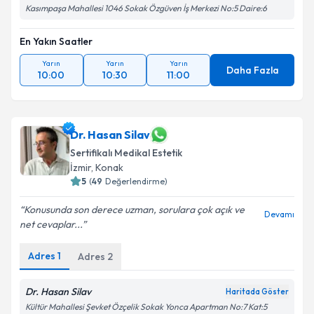
Kasımpaşa Mahallesi 1046 Sokak Özgüven İş Merkezi No:5 Daire:6
En Yakın Saatler
Yarın
Yarın
Yarın
Daha Fazla
10:00
10:30
11:00
Dr. Hasan Silav
Sertifikalı Medikal Estetik
İzmir
, Konak
5
(
49
Değerlendirme)
Konusunda son derece uzman, sorulara çok açık ve
Devamı
net cevaplar...
Adres
1
Adres
2
Dr. Hasan Silav
Haritada Göster
Kültür Mahallesi Şevket Özçelik Sokak Yonca Apartman No:7 Kat:5