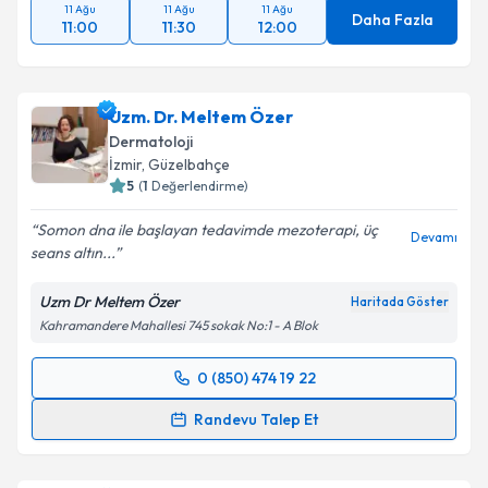
11 Ağu
11 Ağu
11 Ağu
Daha Fazla
11:00
11:30
12:00
Uzm. Dr. Meltem Özer
Dermatoloji
İzmir
, Güzelbahçe
5
(
1
Değerlendirme)
Somon dna ile başlayan tedavimde mezoterapi, üç
Devamı
seans altın...
Uzm Dr Meltem Özer
Haritada Göster
Kahramandere Mahallesi 745 sokak No:1 - A Blok
0 (850) 474 19 22
Randevu Takvimi Talebi
Randevu Talep Et
Uzm. Dr. Meltem Özer
için randevu takvimi talebi
oluşturun. Size bu uzmandan randevu almanız için bir