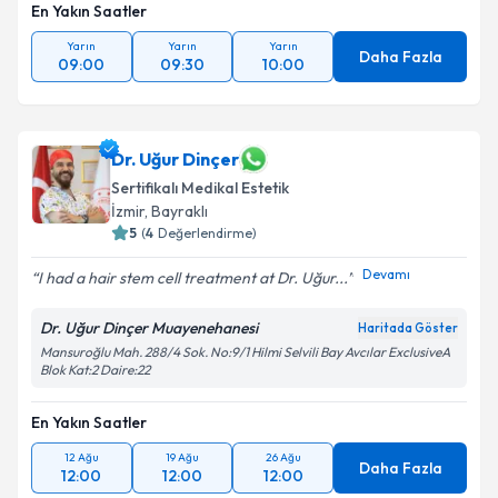
En Yakın Saatler
Yarın
Yarın
Yarın
Daha Fazla
09:00
09:30
10:00
Dr. Uğur Dinçer
Sertifikalı Medikal Estetik
İzmir
, Bayraklı
5
(
4
Değerlendirme)
Devamı
I had a hair stem cell treatment at Dr. Uğur...
Dr. Uğur Dinçer Muayenehanesi
Haritada Göster
Mansuroğlu Mah. 288/4 Sok. No:9/1 Hilmi Selvili Bay Avcılar ExclusiveA
Blok Kat:2 Daire:22
En Yakın Saatler
12 Ağu
19 Ağu
26 Ağu
Daha Fazla
12:00
12:00
12:00