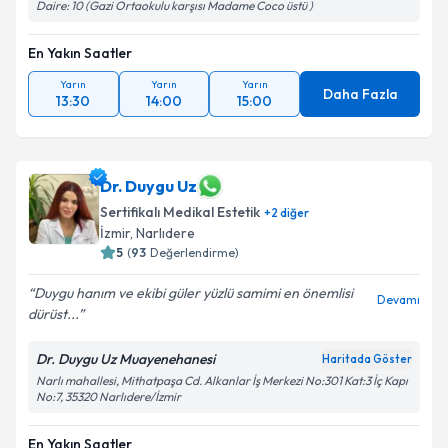
Daire: 10 (Gazi Ortaokulu karşısı Madame Coco üstü )
En Yakın Saatler
Yarın
Yarın
Yarın
Daha Fazla
13:30
14:00
15:00
Dr. Duygu Uz
Sertifikalı Medikal Estetik
+
2
diğer
İzmir
, Narlıdere
5
(
93
Değerlendirme)
Duygu hanım ve ekibi güler yüzlü samimi en önemlisi
Devamı
dürüst...
Dr. Duygu Uz Muayenehanesi
Haritada Göster
Narlı mahallesi, Mithatpaşa Cd. Alkanlar İş Merkezi No:301 Kat:3 İç Kapı
No:7, 35320 Narlıdere/İzmir
En Yakın Saatler