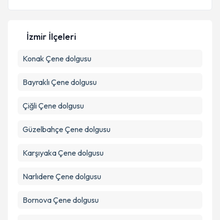
E-posta Adresiniz
İzmir İlçeleri
Konak
Çene dolgusu
Kişisel verilerimin işlenmesine ilişkin
Aydınlatma
Metni
'ni okudum ve kişisel verilerimin belirtilen
kapsamda işlenmesini kabul ediyorum.
Bayraklı
Çene dolgusu
Çiğli
Çene dolgusu
Takvim Talebini Gönder
Güzelbahçe
Çene dolgusu
Karşıyaka
Çene dolgusu
Narlıdere
Çene dolgusu
Bornova
Çene dolgusu