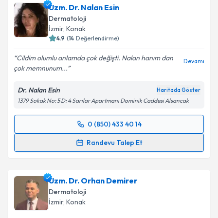
Uzm. Dr. Nalan Esin
takvim hazırlandığında e-posta ile bilgilendireceğiz.
Dermatoloji
E-posta Adresiniz
İzmir
, Konak
4.9
(
14
Değerlendirme)
Cildim olumlu anlamda çok değişti. Nalan hanım dan
Devamı
çok memnunum...
Kişisel verilerimin işlenmesine ilişkin
Aydınlatma
Metni
'ni okudum ve kişisel verilerimin belirtilen
Dr. Nalan Esin
Haritada Göster
kapsamda işlenmesini kabul ediyorum.
1379 Sokak No: 5 D: 4 Sarılar Apartmanı Dominik Caddesi Alsancak
Takvim Talebini Gönder
0 (850) 433 40 14
Randevu Takvimi Talebi
Randevu Talep Et
Uzm. Dr. Nalan Esin
için randevu takvimi talebi
oluşturun. Size bu uzmandan randevu almanız için bir
Uzm. Dr. Orhan Demirer
takvim hazırlandığında e-posta ile bilgilendireceğiz.
Dermatoloji
E-posta Adresiniz
İzmir
, Konak