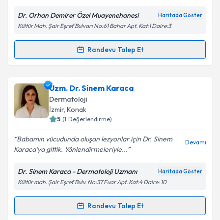
Dr. Orhan Demirer Özel Muayenehanesi
Haritada Göster
Kültür Mah. Şair Eşref Bulvarı No:61 Bahar Apt. Kat:1 Daire:3
Kişisel verilerimin işlenmesine ilişkin
Aydınlatma
Metni
'ni okudum ve kişisel verilerimin belirtilen
Randevu Talep Et
kapsamda işlenmesini kabul ediyorum.
Randevu Takvimi Talebi
Takvim Talebini Gönder
Uzm. Dr. Orhan Demirer
için randevu takvimi talebi
Uzm. Dr. Sinem Karaca
oluşturun. Size bu uzmandan randevu almanız için bir
Dermatoloji
takvim hazırlandığında e-posta ile bilgilendireceğiz.
İzmir
, Konak
5
(
1
Değerlendirme)
E-posta Adresiniz
Babamın vücudunda oluşan lezyonlar için Dr. Sinem
Devamı
Karaca’ya gittik. Yönlendirmeleriyle...
Dr. Sinem Karaca - Dermatoloji Uzmanı
Haritada Göster
Kişisel verilerimin işlenmesine ilişkin
Aydınlatma
Kültür mah. Şair Eşref Bulv. No:37 Fuar Apt. Kat:4 Daire: 10
Metni
'ni okudum ve kişisel verilerimin belirtilen
kapsamda işlenmesini kabul ediyorum.
Randevu Talep Et
Randevu Takvimi Talebi