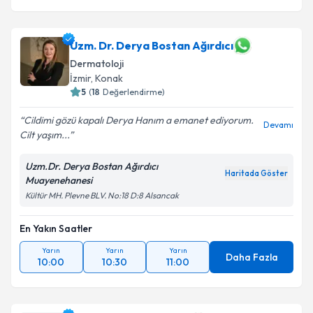
Uzm. Dr. Derya Bostan Ağırdıcı
Dermatoloji
İzmir
, Konak
5
(
18
Değerlendirme)
Cildimi gözü kapalı Derya Hanım a emanet ediyorum.
Devamı
Cilt yaşım...
Uzm.Dr. Derya Bostan Ağırdıcı
Haritada Göster
Muayenehanesi
Kültür MH. Plevne BLV. No:18 D:8 Alsancak
En Yakın Saatler
Yarın
Yarın
Yarın
Daha Fazla
10:00
10:30
11:00