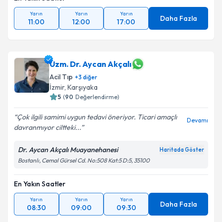
Yarın
Yarın
Yarın
Daha Fazla
11:00
12:00
17:00
Uzm. Dr. Aycan Akçalı
Acil Tıp
+
3
diğer
İzmir
, Karşıyaka
5
(
90
Değerlendirme)
Çok ilgili samimi uygun tedavi öneriyor. Ticari amaçlı
Devamı
davranmıyor ciltteki...
Dr. Aycan Akçalı Muayanehanesi
Haritada Göster
Bostanlı, Cemal Gürsel Cd. No:508 Kat:5 D:5, 35100
En Yakın Saatler
Yarın
Yarın
Yarın
Daha Fazla
08:30
09:00
09:30