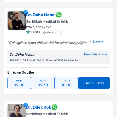
Dr. Duha Nenni
Sertifikalı Medikal Estetik
İzmir
, Karşıyaka
5
(
28
Değerlendirme)
Devamı
Çok ilgili ve işinin ehli bir doktor ikinci kez gidişim...
Dr. Duha Nenni
Haritada Göster
Yalı Mah. 6436 Sok. No:50 Biva Suit Kat:4 Daire:49
En Yakın Saatler
Yarın
Yarın
Yarın
Daha Fazla
09:00
09:30
10:00
Dr. Dilek Kök
Sertifikalı Medikal Estetik