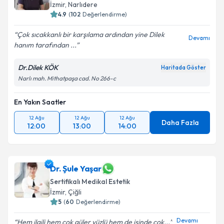
İzmir
, Narlıdere
4.9
(
102
Değerlendirme)
Çok sıcakkanlı bir karşılama ardından yine Dilek
Devamı
hanım tarafından ...
Dr.Dilek KÖK
Haritada Göster
Narlı mah. Mithatpaşa cad. No 266-c
En Yakın Saatler
12 Ağu
12 Ağu
12 Ağu
Daha Fazla
12:00
13:00
14:00
Dr. Şule Yaşar
Sertifikalı Medikal Estetik
İzmir
, Çiğli
5
(
60
Değerlendirme)
Devamı
Hem ilgili hem çok güler yüzlü hem de işinde çok...