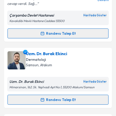
cevap verdi. Sağ...
Çarşamba Devlet Hastanesi
Haritada Göster
Kişisel verilerimin işlenmesine ilişkin
Aydınlatma
Kavakdibi Mevki Hastane Caddesi 55500
Metni
'ni okudum ve kişisel verilerimin belirtilen
kapsamda işlenmesini kabul ediyorum.
Randevu Talep Et
Randevu Takvimi Talebi
Takvim Talebini Gönder
Op. Dr. Serdar İlgüy
için randevu takvimi talebi
Uzm. Dr. Burak Ekinci
oluşturun. Size bu uzmandan randevu almanız için bir
Dermatoloji
takvim hazırlandığında e-posta ile bilgilendireceğiz.
Samsun
, Atakum
E-posta Adresiniz
Uzm. Dr. Burak Ekinci
Haritada Göster
Mimarsinan, 162. Sk. Yeşilvadi Apt No:1, 55200 Atakum/Samsun
Kişisel verilerimin işlenmesine ilişkin
Aydınlatma
Randevu Talep Et
Randevu Takvimi Talebi
Metni
'ni okudum ve kişisel verilerimin belirtilen
kapsamda işlenmesini kabul ediyorum.