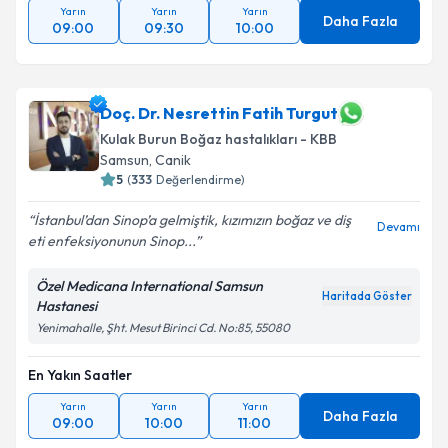
Yarın
Yarın
Yarın
Daha Fazla
09:00
09:30
10:00
Doç. Dr. Nesrettin Fatih Turgut
Kulak Burun Boğaz hastalıkları - KBB
Samsun
, Canik
5
(
333
Değerlendirme)
İstanbul’dan Sinop’a gelmiştik, kızımızın boğaz ve diş
Devamı
eti enfeksiyonunun Sinop...
Özel Medicana International Samsun
Haritada Göster
Hastanesi
Yenimahalle, Şht. Mesut Birinci Cd. No:85, 55080
En Yakın Saatler
Yarın
Yarın
Yarın
Daha Fazla
09:00
10:00
11:00