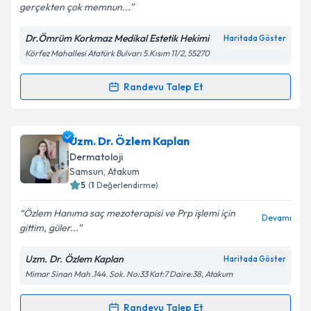
gerçekten çok memnun...
Dr.Ömrüm Korkmaz Medikal Estetik Hekimi
Haritada Göster
Körfez Mahallesi Atatürk Bulvarı 5.Kısım 11/2, 55270
Kişisel verilerimin işlenmesine ilişkin
Aydınlatma
Metni
'ni okudum ve kişisel verilerimin belirtilen
kapsamda işlenmesini kabul ediyorum.
Randevu Talep Et
Randevu Takvimi Talebi
Takvim Talebini Gönder
Dr. Ömrüm Korkmaz
için randevu takvimi talebi
Uzm. Dr. Özlem Kaplan
oluşturun. Size bu uzmandan randevu almanız için bir
Dermatoloji
takvim hazırlandığında e-posta ile bilgilendireceğiz.
Samsun
, Atakum
5
(
1
Değerlendirme)
E-posta Adresiniz
Özlem Hanıma saç mezoterapisi ve Prp işlemi için
Devamı
gittim, güler...
Uzm. Dr. Özlem Kaplan
Haritada Göster
Kişisel verilerimin işlenmesine ilişkin
Aydınlatma
Mimar Sinan Mah .144. Sok. No:33 Kat:7 Daire:38, Atakum
Metni
'ni okudum ve kişisel verilerimin belirtilen
kapsamda işlenmesini kabul ediyorum.
Randevu Talep Et