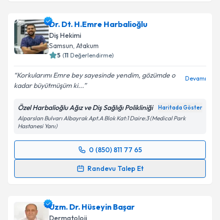
Dr. Nalan Deniz Baştuğ
için randevu takvimi talebi
oluşturun. Size bu uzmandan randevu almanız için bir
Dr. Dt. H.Emre Harbalioğlu
takvim hazırlandığında e-posta ile bilgilendireceğiz.
Diş Hekimi
E-posta Adresiniz
Samsun
, Atakum
5
(
11
Değerlendirme)
Korkularımı Emre bey sayesinde yendim, gözümde o
Devamı
kadar büyütmüşüm ki...
Kişisel verilerimin işlenmesine ilişkin
Aydınlatma
Metni
'ni okudum ve kişisel verilerimin belirtilen
Özel Harbalioğlu Ağız ve Diş Sağlığı Polikliniği
Haritada Göster
kapsamda işlenmesini kabul ediyorum.
Alparslan Bulvarı Albayrak Apt.A Blok Kat:1 Daire:3 (Medical Park
Hastanesi Yanı)
Takvim Talebini Gönder
0 (850) 811 77 65
Randevu Takvimi Talebi
Randevu Talep Et
Dr. Dt. H.Emre Harbalioğlu
için randevu takvimi
talebi oluşturun. Size bu uzmandan randevu almanız
Uzm. Dr. Hüseyin Başar
için bir takvim hazırlandığında e-posta ile
bilgilendireceğiz.
Dermatoloji