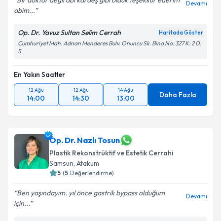
Bir doktor değil abi kardeş gibi olduk teşekkür ederim
Devamı
abim...
Op. Dr. Yavuz Sultan Selim Cerrah
Haritada Göster
Cumhuriyet Mah. Adnan Menderes Bulv. Onuncu Sk. Bina No: 327 K: 2 D:
5
En Yakın Saatler
12 Ağu
12 Ağu
14 Ağu
Daha Fazla
14:00
14:30
13:00
Op. Dr. Nazlı Tosun
Plastik Rekonstrüktif ve Estetik Cerrahi
Samsun
, Atakum
5
(
5
Değerlendirme)
Ben yaşındayım. yıl önce gastrik bypass olduğum
Devamı
için...