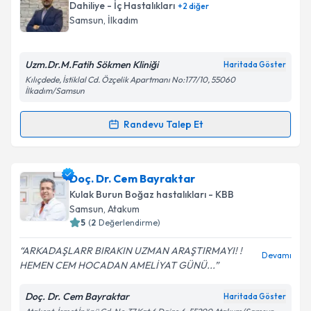
oluşturun. Size bu uzmandan randevu almanız için bir
Takvim Talebini Gönder
Dahiliye - İç Hastalıkları
+
2
diğer
takvim hazırlandığında e-posta ile bilgilendireceğiz.
Samsun
, İlkadım
E-posta Adresiniz
Uzm.Dr.M.Fatih Sökmen Kliniği
Haritada Göster
Kılıçdede, İstiklal Cd. Özçelik Apartmanı No:177/10, 55060
İlkadım/Samsun
Kişisel verilerimin işlenmesine ilişkin
Aydınlatma
Randevu Talep Et
Metni
'ni okudum ve kişisel verilerimin belirtilen
Randevu Takvimi Talebi
kapsamda işlenmesini kabul ediyorum.
Uzm. Dr. Murat Fatih Sökmen
için randevu takvimi
Doç. Dr. Cem Bayraktar
Takvim Talebini Gönder
talebi oluşturun. Size bu uzmandan randevu almanız
Kulak Burun Boğaz hastalıkları - KBB
için bir takvim hazırlandığında e-posta ile
Samsun
, Atakum
bilgilendireceğiz.
5
(
2
Değerlendirme)
E-posta Adresiniz
ARKADAŞLARR BIRAKIN UZMAN ARAŞTIRMAYI! !
Devamı
HEMEN CEM HOCADAN AMELİYAT GÜNÜ...
Doç. Dr. Cem Bayraktar
Haritada Göster