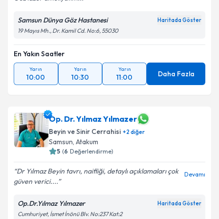
Samsun Dünya Göz Hastanesi
Haritada Göster
19 Mayıs Mh., Dr. Kamil Cd. No:6, 55030
En Yakın Saatler
Yarın
Yarın
Yarın
Daha Fazla
10:00
10:30
11:00
Op. Dr. Yılmaz Yılmazer
Beyin ve Sinir Cerrahisi
+
2
diğer
Samsun
, Atakum
5
(
6
Değerlendirme)
Dr Yılmaz Beyin tavrı, naifliği, detaylı açıklamaları çok
Devamı
güven verici....
Op.Dr.Yılmaz Yılmazer
Haritada Göster
Cumhuriyet, İsmet İnönü Blv. No:237 Kat:2