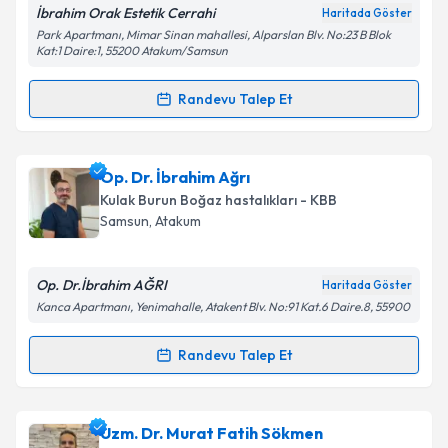
İbrahim Orak Estetik Cerrahi
Haritada Göster
Kişisel verilerimin işlenmesine ilişkin
Aydınlatma
Park Apartmanı, Mimar Sinan mahallesi, Alparslan Blv. No:23 B Blok
Metni
'ni okudum ve kişisel verilerimin belirtilen
Kat:1 Daire:1, 55200 Atakum/Samsun
kapsamda işlenmesini kabul ediyorum.
Randevu Talep Et
Randevu Takvimi Talebi
Takvim Talebini Gönder
Op. Dr. İbrahim Orak
için randevu takvimi talebi
Op. Dr. İbrahim Ağrı
oluşturun. Size bu uzmandan randevu almanız için bir
Kulak Burun Boğaz hastalıkları - KBB
takvim hazırlandığında e-posta ile bilgilendireceğiz.
Samsun
, Atakum
E-posta Adresiniz
Op. Dr.İbrahim AĞRI
Haritada Göster
Kanca Apartmanı, Yenimahalle, Atakent Blv. No:91 Kat.6 Daire.8, 55900
Kişisel verilerimin işlenmesine ilişkin
Aydınlatma
Randevu Talep Et
Randevu Takvimi Talebi
Metni
'ni okudum ve kişisel verilerimin belirtilen
kapsamda işlenmesini kabul ediyorum.
Op. Dr. İbrahim Ağrı
için randevu takvimi talebi
Uzm. Dr. Murat Fatih Sökmen