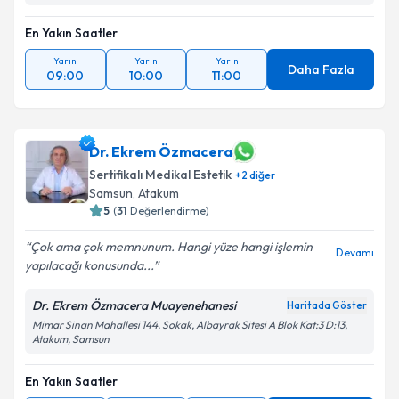
En Yakın Saatler
Yarın
Yarın
Yarın
Daha Fazla
09:00
10:00
11:00
Dr. Ekrem Özmacera
Sertifikalı Medikal Estetik
+
2
diğer
Samsun
, Atakum
5
(
31
Değerlendirme)
Çok ama çok memnunum. Hangi yüze hangi işlemin
Devamı
yapılacağı konusunda...
Dr. Ekrem Özmacera Muayenehanesi
Haritada Göster
Mimar Sinan Mahallesi 144. Sokak, Albayrak Sitesi A Blok Kat:3 D:13,
Atakum, Samsun
En Yakın Saatler