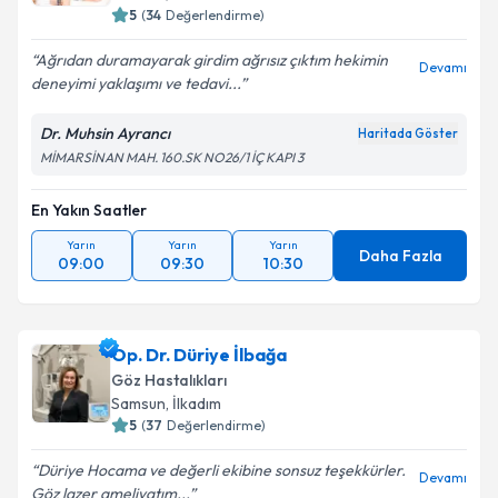
5
(
34
Değerlendirme)
Ağrıdan duramayarak girdim ağrısız çıktım hekimin
Devamı
deneyimi yaklaşımı ve tedavi...
Dr. Muhsin Ayrancı
Haritada Göster
MİMARSİNAN MAH. 160.SK NO26/1 İÇ KAPI 3
En Yakın Saatler
Yarın
Yarın
Yarın
Daha Fazla
09:00
09:30
10:30
Op. Dr. Düriye İlbağa
Göz Hastalıkları
Samsun
, İlkadım
5
(
37
Değerlendirme)
Düriye Hocama ve değerli ekibine sonsuz teşekkürler.
Devamı
Göz lazer ameliyatım...