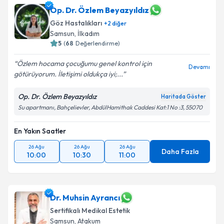
Op. Dr. Özlem Beyazyıldız
Göz Hastalıkları
+
2
diğer
Samsun
, İlkadım
5
(
68
Değerlendirme)
Özlem hocama çocuğumu genel kontrol için
Devamı
götürüyorum. İletişimi oldukça iyi;...
Op. Dr. Özlem Beyazyıldız
Haritada Göster
Su apartmanı, Bahçelievler, AbdülHamithak Caddesi Kat:1 No :3, 55070
En Yakın Saatler
26 Ağu
26 Ağu
26 Ağu
Daha Fazla
10:00
10:30
11:00
Dr. Muhsin Ayrancı
Sertifikalı Medikal Estetik
Samsun
, Atakum