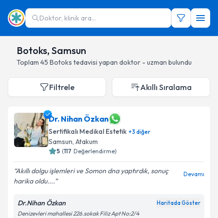
Doktor, klinik ara...
Botoks, Samsun
Toplam
45
Botoks
tedavisi yapan doktor - uzman bulundu
Filtrele
Akıllı Sıralama
Dr. Nihan Özkan
Sertifikalı Medikal Estetik
+
3
diğer
Samsun
, Atakum
5
(
117
Değerlendirme)
Akıllı dolgu işlemleri ve Somon dna yaptırdık, sonuç
Devamı
harika oldu....
Dr.Nihan Özkan
Haritada Göster
Denizevleri mahallesi 226.sokak Filiz Apt No:2/4