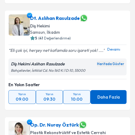
Dt. Aslıhan Rasulzade
Diş Hekimi
Samsun
, İlkadım
5
(
41
Değerlendirme)
Devamı
Eli çok iyi, herşey net kafamda soru işareti yok! ....
Diş Hekimi Aslıhan Rasulzade
Haritada Göster
Bahçelievler, İstiklal Cd. No:160 K:1 D:10, 55000
En Yakın Saatler
Yarın
Yarın
Yarın
Daha Fazla
09:00
09:30
10:00
Op. Dr. Nuray Öztürk
Plastik Rekonstrüktif ve Estetik Cerrahi