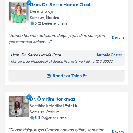
Uzm. Dr. Burak Ekinci
için randevu takvimi talebi
Uzm. Dr. Serra Hande Öcal
oluşturun. Size bu uzmandan randevu almanız için bir
Takvim Talebini Gönder
Dermatoloji
takvim hazırlandığında e-posta ile bilgilendireceğiz.
Samsun
, İlkadım
5
(
2
Değerlendirme)
E-posta Adresiniz
Hande hanıma botoks ve dolgu yaptırdım, sonuçtan
Devamı
çok memnun kaldım....
Uzm. Dr. Serra Hande Öcal
Haritada Göster
Kişisel verilerimin işlenmesine ilişkin
Aydınlatma
Hançerli, dervişzade sokak Simpa ticaret iş merkezi no:12/7, 55020
Metni
'ni okudum ve kişisel verilerimin belirtilen
kapsamda işlenmesini kabul ediyorum.
Randevu Talep Et
Randevu Takvimi Talebi
Takvim Talebini Gönder
Uzm. Dr. Serra Hande Öcal
için randevu takvimi
Dr. Ömrüm Korkmaz
talebi oluşturun. Size bu uzmandan randevu almanız
Sertifikalı Medikal Estetik
için bir takvim hazırlandığında e-posta ile
Samsun
, Atakum
bilgilendireceğiz.
5
(
1
Değerlendirme)
E-posta Adresiniz
Dudak dolgusu için Ömrüm hanıma gittim, sonuçtan
Devamı