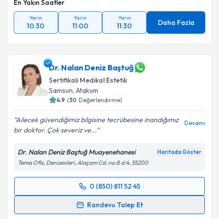
En Yakın Saatler
Yarın
Yarın
Yarın
Daha Fazla
10:30
11:00
11:30
Dr. Nalan Deniz Baştuğ
Sertifikalı Medikal Estetik
Samsun
, Atakum
4.9
(
30
Değerlendirme)
Ailecek güvendiğimiz bilgisine tecrübesine inandığımız
Devamı
bir doktor. Çok severiz ve...
Dr. Nalan Deniz Baştuğ Muayenehanesi
Haritada Göster
Tema Ofis, Denizevleri, Alaçam Cd. no:8 d:4, 55200
0 (850) 811 52 45
Randevu Takvimi Talebi
Randevu Talep Et