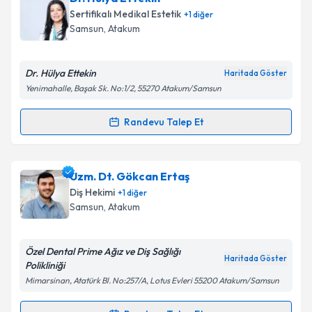
oluşturun. Size bu uzmandan randevu almanız için bir
Sertifikalı Medikal Estetik
+
1
diğer
takvim hazırlandığında e-posta ile bilgilendireceğiz.
Samsun
, Atakum
E-posta Adresiniz
Dr. Hülya Ettekin
Haritada Göster
Yenimahalle, Başak Sk. No:1/2, 55270 Atakum/Samsun
Kişisel verilerimin işlenmesine ilişkin
Aydınlatma
Randevu Talep Et
Randevu Takvimi Talebi
Metni
'ni okudum ve kişisel verilerimin belirtilen
kapsamda işlenmesini kabul ediyorum.
Dr. Hülya Ettekin
için randevu takvimi talebi
Uzm. Dt. Gökcan Ertaş
oluşturun. Size bu uzmandan randevu almanız için bir
Takvim Talebini Gönder
Diş Hekimi
+
1
diğer
takvim hazırlandığında e-posta ile bilgilendireceğiz.
Samsun
, Atakum
E-posta Adresiniz
Özel Dental Prime Ağız ve Diş Sağlığı
Haritada Göster
Polikliniği
Mimarsinan, Atatürk Bl. No:257/A, Lotus Evleri 55200 Atakum/Samsun
Kişisel verilerimin işlenmesine ilişkin
Aydınlatma