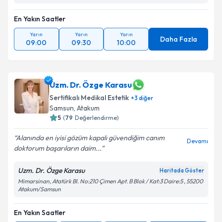
En Yakın Saatler
Yarın
Yarın
Yarın
Daha Fazla
09:00
09:30
10:00
Uzm. Dr. Özge Karasu
Sertifikalı Medikal Estetik
+
3
diğer
Samsun
, Atakum
5
(
79
Değerlendirme)
Alanında en iyisi gözüm kapalı güvendiğim canım
Devamı
doktorum başarıların daim...
Uzm. Dr. Özge Karasu
Haritada Göster
Mimarsinan, Atatürk Bl. No:210 Çimen Apt. B Blok / Kat:3 Daire:5 , 55200
Atakum/Samsun
En Yakın Saatler