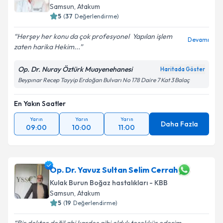
Samsun
, Atakum
5
(
37
Değerlendirme)
Herşey her konu da çok profesyonel ️ Yapılan işlem
Devamı
zaten harika Hekim...
Op. Dr. Nuray Öztürk Muayenehanesi
Haritada Göster
Beypınar Recep Tayyip Erdoğan Bulvarı No 178 Daire 7 Kat 3 Balaç
En Yakın Saatler
Yarın
Yarın
Yarın
Daha Fazla
09:00
10:00
11:00
Op. Dr. Yavuz Sultan Selim Cerrah
Kulak Burun Boğaz hastalıkları - KBB
Samsun
, Atakum
5
(
19
Değerlendirme)