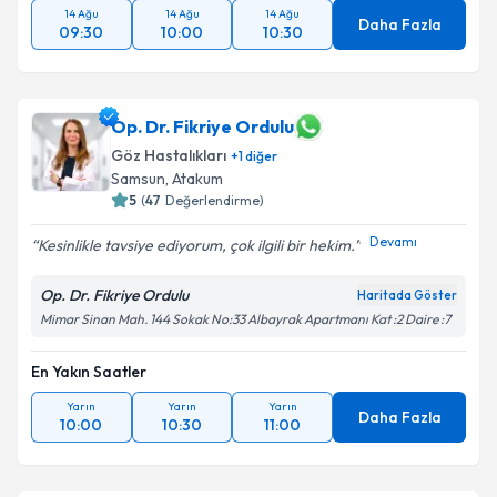
14 Ağu
14 Ağu
14 Ağu
Daha Fazla
09:30
10:00
10:30
Op. Dr. Fikriye Ordulu
Göz Hastalıkları
+
1
diğer
Samsun
, Atakum
5
(
47
Değerlendirme)
Devamı
Kesinlikle tavsiye ediyorum, çok ilgili bir hekim.
Op. Dr. Fikriye Ordulu
Haritada Göster
Mimar Sinan Mah. 144 Sokak No:33 Albayrak Apartmanı Kat :2 Daire :7
En Yakın Saatler
Yarın
Yarın
Yarın
Daha Fazla
10:00
10:30
11:00