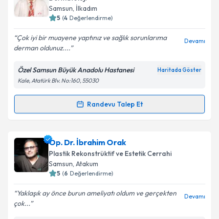
Samsun
, İlkadım
E-posta Adresiniz
5
(
4
Değerlendirme)
Çok iyi bir muayene yaptınız ve sağlık sorunlarıma
Devamı
derman oldunuz....
Kişisel verilerimin işlenmesine ilişkin
Aydınlatma
Özel Samsun Büyük Anadolu Hastanesi
Haritada Göster
Metni
'ni okudum ve kişisel verilerimin belirtilen
Kale, Atatürk Blv. No:160, 55030
kapsamda işlenmesini kabul ediyorum.
Randevu Talep Et
Randevu Takvimi Talebi
Takvim Talebini Gönder
Uzm. Dr. Hüseyin Başar
için randevu takvimi talebi
Op. Dr. İbrahim Orak
oluşturun. Size bu uzmandan randevu almanız için bir
Plastik Rekonstrüktif ve Estetik Cerrahi
takvim hazırlandığında e-posta ile bilgilendireceğiz.
Samsun
, Atakum
5
(
6
Değerlendirme)
E-posta Adresiniz
Yaklaşık ay önce burun ameliyatı oldum ve gerçekten
Devamı
çok...