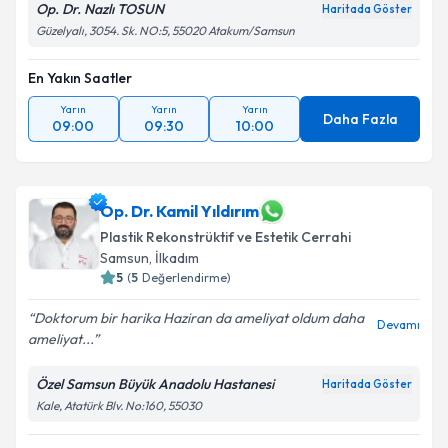
Op. Dr. Nazlı TOSUN
Haritada Göster
Güzelyalı, 3054. Sk. NO:5, 55020 Atakum/Samsun
En Yakın Saatler
Yarın
Yarın
Yarın
Daha Fazla
09:00
09:30
10:00
Op. Dr. Kamil Yıldırım
Plastik Rekonstrüktif ve Estetik Cerrahi
Samsun
, İlkadım
5
(
5
Değerlendirme)
Doktorum bir harika Haziran da ameliyat oldum daha
Devamı
ameliyat...
Özel Samsun Büyük Anadolu Hastanesi
Haritada Göster
Kale, Atatürk Blv. No:160, 55030