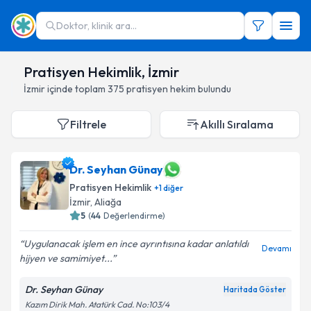
Doktor, klinik ara...
Pratisyen Hekimlik, İzmir
İzmir
içinde toplam
375
pratisyen hekim
bulundu
Filtrele
Akıllı Sıralama
Dr. Seyhan Günay
Pratisyen Hekimlik
+
1
diğer
İzmir
,
Aliağa
5
(
44
Değerlendirme)
Uygulanacak işlem en ince ayrıntısına kadar anlatıldı
Devamı
hijyen ve samimiyet...
Dr. Seyhan Günay
Haritada Göster
Kazım Dirik Mah. Atatürk Cad. No:103/4