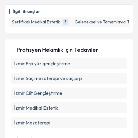
E-posta Adresiniz
İlgili Branşlar
Sertifikalı Medikal Estetik
Geleneksel ve Tamamlayıcı Tıp
3
Kişisel verilerimin işlenmesine ilişkin
Aydınlatma
Metni
'ni okudum ve kişisel verilerimin belirtilen
Pratisyen Hekimlik
için Tedaviler
kapsamda işlenmesini kabul ediyorum.
İzmir Prp yüz gençleştirme
Takvim Talebini Gönder
İzmir Saç mezoterapi ve saç prp
İzmir Cilt Gençleştirme
İzmir Medikal Estetik
İzmir Mezoterapi