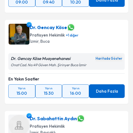
Daha Fazla
09:00
09:40
10:20
Dr. Gencay Köse
Pratisyen Hekimlik
+
1
diğer
İzmir
,
Buca
Dr. Gencay Köse Muayenehanesi
Haritada Göster
Onat Cad. No:49 Güven Mah. Şirinyer Buca İzmir
En Yakın Saatler
Yarın
Yarın
Yarın
Daha Fazla
15:00
15:30
16:00
Dr. Sabahattin Aydın
Pratisyen Hekimlik
İzmir
,
Bayraklı