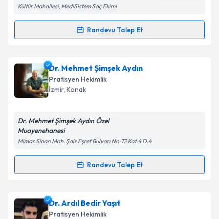
Kültür Mahallesi, MediSistem Saç Ekimi
Metni
'ni okudum ve kişisel verilerimin belirtilen
kapsamda işlenmesini kabul ediyorum.
Randevu Talep Et
Randevu Takvimi Talebi
Takvim Talebini Gönder
Dr. Gülhan Pınar
için randevu takvimi talebi
Dr. Mehmet Şimşek Aydın
oluşturun. Size bu uzmandan randevu almanız için bir
Pratisyen Hekimlik
takvim hazırlandığında e-posta ile bilgilendireceğiz.
İzmir
,
Konak
E-posta Adresiniz
Dr. Mehmet Şimşek Aydın Özel
Muayenehanesi
Mimar Sinan Mah. Şair Eşref Bulvarı No:72 Kat:4 D:4
Kişisel verilerimin işlenmesine ilişkin
Aydınlatma
Metni
'ni okudum ve kişisel verilerimin belirtilen
Randevu Talep Et
Randevu Takvimi Talebi
kapsamda işlenmesini kabul ediyorum.
Dr. Mehmet Şimşek Aydın
için randevu takvimi talebi
Dr. Ardıl Bedir Yaşıt
Takvim Talebini Gönder
oluşturun. Size bu uzmandan randevu almanız için bir
Pratisyen Hekimlik