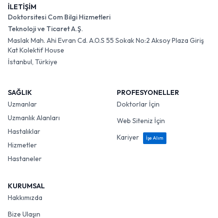
İLETİŞİM
Doktorsitesi Com Bilgi Hizmetleri
Teknoloji ve Ticaret A.Ş.
Maslak Mah. Ahi Evran Cd. A.O.S 55 Sokak No:2 Aksoy Plaza Giriş
Kat Kolektif House
İstanbul, Türkiye
SAĞLIK
PROFESYONELLER
Uzmanlar
Doktorlar İçin
Uzmanlık Alanları
Web Siteniz İçin
Hastalıklar
Kariyer
İşe Alım
Hizmetler
Hastaneler
KURUMSAL
Hakkımızda
Bize Ulaşın