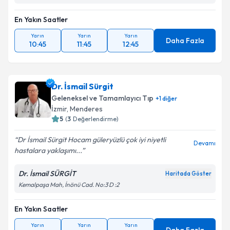
En Yakın Saatler
Yarın
Yarın
Yarın
Daha Fazla
10:45
11:45
12:45
Dr. İsmail Sürgit
Geleneksel ve Tamamlayıcı Tıp
+
1
diğer
İzmir
,
Menderes
5
(
3
Değerlendirme)
Dr İsmail Sürgit Hocam güleryüzlü çok iyi niyetli
Devamı
hastalara yaklaşımı...
Dr. İsmail SÜRGİT
Haritada Göster
Kemalpaşa Mah, İnönü Cad. No:3 D :2
En Yakın Saatler
Yarın
Yarın
Yarın