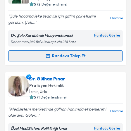
5
(
2
Değerlendirme)
E-posta Adresiniz
Şule hocama leke tedavisi için gittim çok etkisini
Devamı
gördüm. Çok...
Dr. Şule Karabinalı Muayenehanesi
Haritada Göster
Kişisel verilerimin işlenmesine ilişkin
Aydınlatma
Donanmacı,Yalı Bulv. Uslu apt. No 276 Kat 6
Metni
'ni okudum ve kişisel verilerimin belirtilen
kapsamda işlenmesini kabul ediyorum.
Randevu Talep Et
Randevu Takvimi Talebi
Takvim Talebini Gönder
Dr. Şule Karabinalı
için randevu takvimi talebi
Dr. Gülhan Pınar
oluşturun. Size bu uzmandan randevu almanız için bir
Pratisyen Hekimlik
takvim hazırlandığında e-posta ile bilgilendireceğiz.
İzmir
,
Urla
5
(
1
Değerlendirme)
E-posta Adresiniz
Medisistem merkezinde gülhan hanımda et benlerimi
Devamı
aldırdım. Güler...
Özel MediSistem Polikliniği İzmir
Haritada Göster
Kişisel verilerimin işlenmesine ilişkin
Aydınlatma