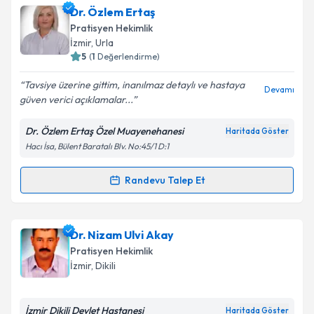
Dr. Emel Saraç
için randevu takvimi talebi oluşturun.
Dr. Özlem Ertaş
Size bu uzmandan randevu almanız için bir takvim
Pratisyen Hekimlik
hazırlandığında e-posta ile bilgilendireceğiz.
Takvim Talebini Gönder
İzmir
,
Urla
5
(
1
Değerlendirme)
E-posta Adresiniz
Tavsiye üzerine gittim, inanılmaz detaylı ve hastaya
Devamı
güven verici açıklamalar...
Dr. Özlem Ertaş Özel Muayenehanesi
Haritada Göster
Kişisel verilerimin işlenmesine ilişkin
Aydınlatma
Hacı İsa, Bülent Baratalı Blv. No:45/1 D:1
Metni
'ni okudum ve kişisel verilerimin belirtilen
kapsamda işlenmesini kabul ediyorum.
Randevu Talep Et
Randevu Takvimi Talebi
Takvim Talebini Gönder
Dr. Özlem Ertaş
için randevu takvimi talebi oluşturun.
Dr. Nizam Ulvi Akay
Size bu uzmandan randevu almanız için bir takvim
Pratisyen Hekimlik
hazırlandığında e-posta ile bilgilendireceğiz.
İzmir
,
Dikili
E-posta Adresiniz
İzmir Dikili Devlet Hastanesi
Haritada Göster