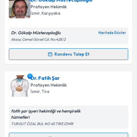
Size bu uzmandan randevu almanız için bir takvim
Takvim Talebini Gönder
Pratisyen Hekimlik
hazırlandığında e-posta ile bilgilendireceğiz.
İzmir
,
Karşıyaka
E-posta Adresiniz
Dr. Gökalp Müstecaplıoğlu
Haritada Göster
Aksoy, Cemal Gürsel Cd. No:428/2
Kişisel verilerimin işlenmesine ilişkin
Aydınlatma
Randevu Talep Et
Randevu Takvimi Talebi
Metni
'ni okudum ve kişisel verilerimin belirtilen
kapsamda işlenmesini kabul ediyorum.
Dr. Gökalp Müstecaplıoğlu
için randevu takvimi
Dr. Fatih Şar
talebi oluşturun. Size bu uzmandan randevu almanız
Takvim Talebini Gönder
Pratisyen Hekimlik
için bir takvim hazırlandığında e-posta ile
İzmir
,
Tire
bilgilendireceğiz.
E-posta Adresiniz
fatih şar işyeri hekimliği ve hemşirelik
hizmetleri
TURGUT ÖZAL BUL NO 45 TİRE İZMİR