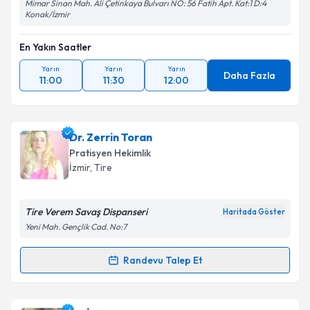
Mimar Sinan Mah. Ali Çetinkaya Bulvarı NO: 56 Fatih Apt. Kat:1 D:4
Konak/İzmir
En Yakın Saatler
Yarın
Yarın
Yarın
Daha Fazla
11:00
11:30
12:00
Dr. Zerrin Toran
Pratisyen Hekimlik
İzmir
,
Tire
Tire Verem Savaş Dispanseri
Haritada Göster
Yeni Mah. Gençlik Cad. No:7
Randevu Talep Et
Randevu Takvimi Talebi