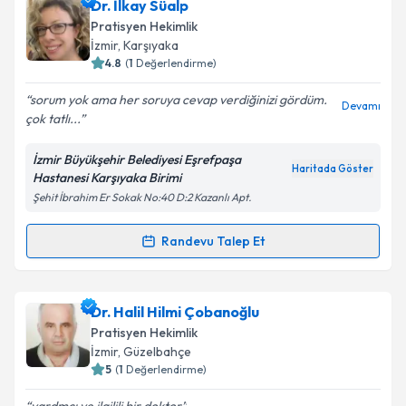
Dr. Zerrin Toran
için randevu takvimi talebi
Dr. İlkay Süalp
oluşturun. Size bu uzmandan randevu almanız için bir
Pratisyen Hekimlik
takvim hazırlandığında e-posta ile bilgilendireceğiz.
İzmir
,
Karşıyaka
4.8
(
1
Değerlendirme)
E-posta Adresiniz
sorum yok ama her soruya cevap verdiğinizi gördüm.
Devamı
çok tatlı...
İzmir Büyükşehir Belediyesi Eşrefpaşa
Kişisel verilerimin işlenmesine ilişkin
Aydınlatma
Haritada Göster
Hastanesi Karşıyaka Birimi
Metni
'ni okudum ve kişisel verilerimin belirtilen
Şehit İbrahim Er Sokak No:40 D:2 Kazanlı Apt.
kapsamda işlenmesini kabul ediyorum.
Randevu Talep Et
Randevu Takvimi Talebi
Takvim Talebini Gönder
Dr. İlkay Süalp
için randevu takvimi talebi oluşturun.
Dr. Halil Hilmi Çobanoğlu
Size bu uzmandan randevu almanız için bir takvim
Pratisyen Hekimlik
hazırlandığında e-posta ile bilgilendireceğiz.
İzmir
,
Güzelbahçe
5
(
1
Değerlendirme)
E-posta Adresiniz