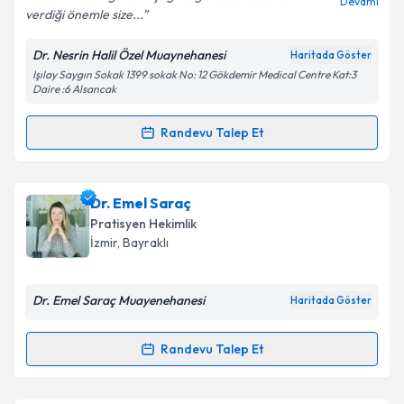
Devamı
verdiği önemle size...
Dr. Nesrin Halil Özel Muaynehanesi
Haritada Göster
Kişisel verilerimin işlenmesine ilişkin
Aydınlatma
Işılay Saygın Sokak 1399 sokak No: 12 Gökdemir Medical Centre Kat:3
Metni
'ni okudum ve kişisel verilerimin belirtilen
Daire :6 Alsancak
kapsamda işlenmesini kabul ediyorum.
Randevu Talep Et
Randevu Takvimi Talebi
Takvim Talebini Gönder
Dr. Nesrin Halil
için randevu takvimi talebi oluşturun.
Dr. Emel Saraç
Size bu uzmandan randevu almanız için bir takvim
Pratisyen Hekimlik
hazırlandığında e-posta ile bilgilendireceğiz.
İzmir
,
Bayraklı
E-posta Adresiniz
Dr. Emel Saraç Muayenehanesi
Haritada Göster
Randevu Talep Et
Randevu Takvimi Talebi
Kişisel verilerimin işlenmesine ilişkin
Aydınlatma
Metni
'ni okudum ve kişisel verilerimin belirtilen
kapsamda işlenmesini kabul ediyorum.