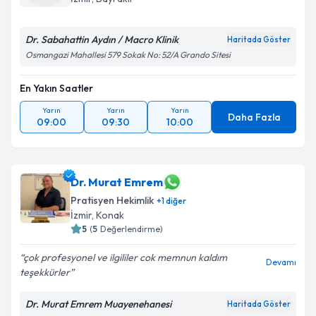
Dr. Sabahattin Aydın / Macro Klinik
Haritada Göster
Osmangazi Mahallesi 579 Sokak No: 52/A Grando Sitesi
En Yakın Saatler
Yarın
Yarın
Yarın
Daha Fazla
09:00
09:30
10:00
Dr. Murat Emrem
Pratisyen Hekimlik
+
1
diğer
İzmir
,
Konak
5
(
5
Değerlendirme)
çok profesyonel ve ilgililer cok memnun kaldım
Devamı
teşekkürler
Dr. Murat Emrem Muayenehanesi
Haritada Göster