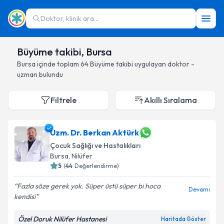
Doktor, klinik ara...
Büyüme takibi, Bursa
Bursa
içinde toplam
64
Büyüme takibi
uygulayan doktor -
uzman bulundu
Filtrele
Akıllı Sıralama
Uzm. Dr. Berkan Aktürk
Çocuk Sağlığı ve Hastalıkları
Bursa
, Nilüfer
5
(
44
Değerlendirme)
Fazla söze gerek yok. Süper üstü süper bi hoca
Devamı
kendisi
Özel Doruk Nilüfer Hastanesi
Haritada Göster