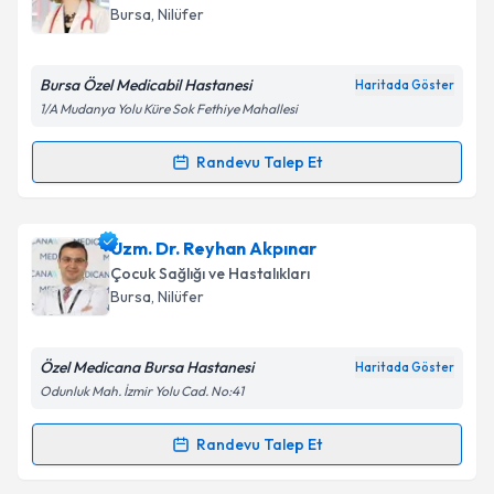
takvim hazırlandığında e-posta ile bilgilendireceğiz.
Bursa
, Nilüfer
E-posta Adresiniz
Bursa Özel Medicabil Hastanesi
Haritada Göster
1/A Mudanya Yolu Küre Sok Fethiye Mahallesi
Kişisel verilerimin işlenmesine ilişkin
Aydınlatma
Randevu Talep Et
Randevu Takvimi Talebi
Metni
'ni okudum ve kişisel verilerimin belirtilen
kapsamda işlenmesini kabul ediyorum.
Uzm. Dr. Fisun Aydemir
için randevu takvimi talebi
Uzm. Dr. Reyhan Akpınar
oluşturun. Size bu uzmandan randevu almanız için bir
Takvim Talebini Gönder
Çocuk Sağlığı ve Hastalıkları
takvim hazırlandığında e-posta ile bilgilendireceğiz.
Bursa
, Nilüfer
E-posta Adresiniz
Özel Medicana Bursa Hastanesi
Haritada Göster
Odunluk Mah. İzmir Yolu Cad. No:41
Kişisel verilerimin işlenmesine ilişkin
Aydınlatma
Randevu Talep Et
Randevu Takvimi Talebi
Metni
'ni okudum ve kişisel verilerimin belirtilen
kapsamda işlenmesini kabul ediyorum.