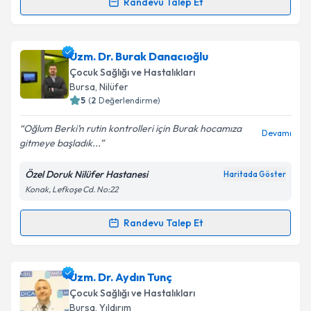
Randevu Talep Et
Randevu Takvimi Talebi
Takvim Talebini Gönder
Uzm. Dr. Demet Alagöz
için randevu takvimi talebi
Uzm. Dr. Burak Danacıoğlu
oluşturun. Size bu uzmandan randevu almanız için bir
Çocuk Sağlığı ve Hastalıkları
takvim hazırlandığında e-posta ile bilgilendireceğiz.
Bursa
, Nilüfer
5
(
2
Değerlendirme)
E-posta Adresiniz
Oğlum Berki’n rutin kontrolleri için Burak hocamıza
Devamı
gitmeye başladık...
Özel Doruk Nilüfer Hastanesi
Haritada Göster
Kişisel verilerimin işlenmesine ilişkin
Aydınlatma
Konak, Lefkoşe Cd. No:22
Metni
'ni okudum ve kişisel verilerimin belirtilen
kapsamda işlenmesini kabul ediyorum.
Randevu Talep Et
Randevu Takvimi Talebi
Takvim Talebini Gönder
Uzm. Dr. Burak Danacıoğlu
için randevu takvimi
Uzm. Dr. Aydın Tunç
talebi oluşturun. Size bu uzmandan randevu almanız
Çocuk Sağlığı ve Hastalıkları
için bir takvim hazırlandığında e-posta ile
Bursa
, Yıldırım