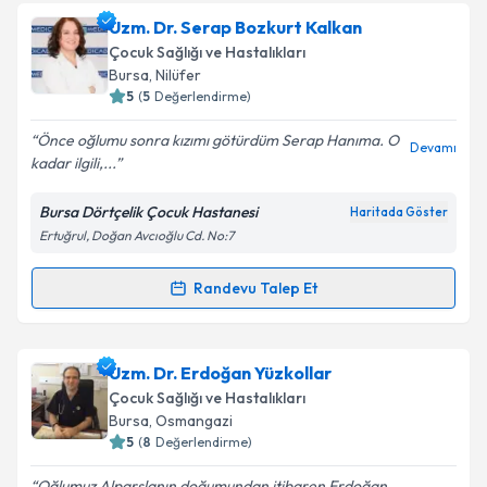
Prof. Dr. Yaşar Şen
için randevu takvimi talebi
Uzm. Dr. Serap Bozkurt Kalkan
oluşturun. Size bu uzmandan randevu almanız için bir
Çocuk Sağlığı ve Hastalıkları
takvim hazırlandığında e-posta ile bilgilendireceğiz.
Bursa
, Nilüfer
5
(
5
Değerlendirme)
E-posta Adresiniz
Önce oğlumu sonra kızımı götürdüm Serap Hanıma. O
Devamı
kadar ilgili,...
Bursa Dörtçelik Çocuk Hastanesi
Haritada Göster
Kişisel verilerimin işlenmesine ilişkin
Aydınlatma
Ertuğrul, Doğan Avcıoğlu Cd. No:7
Metni
'ni okudum ve kişisel verilerimin belirtilen
kapsamda işlenmesini kabul ediyorum.
Randevu Talep Et
Randevu Takvimi Talebi
Takvim Talebini Gönder
Uzm. Dr. Serap Bozkurt Kalkan
için randevu
Uzm. Dr. Erdoğan Yüzkollar
takvimi talebi oluşturun. Size bu uzmandan randevu
Çocuk Sağlığı ve Hastalıkları
almanız için bir takvim hazırlandığında e-posta ile
Bursa
, Osmangazi
bilgilendireceğiz.
5
(
8
Değerlendirme)
E-posta Adresiniz
Oğlumuz Alparslanın doğumundan itibaren Erdoğan