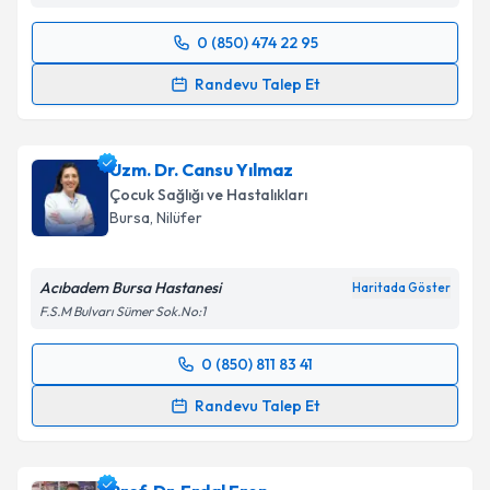
0 (850) 474 22 95
Randevu Takvimi Talebi
Randevu Talep Et
Uzm. Dr. Galip Yiğit
için randevu takvimi talebi
oluşturun. Size bu uzmandan randevu almanız için bir
Uzm. Dr. Cansu Yılmaz
takvim hazırlandığında e-posta ile bilgilendireceğiz.
Çocuk Sağlığı ve Hastalıkları
E-posta Adresiniz
Bursa
, Nilüfer
Acıbadem Bursa Hastanesi
Haritada Göster
F.S.M Bulvarı Sümer Sok.No:1
Kişisel verilerimin işlenmesine ilişkin
Aydınlatma
Metni
'ni okudum ve kişisel verilerimin belirtilen
0 (850) 811 83 41
kapsamda işlenmesini kabul ediyorum.
Randevu Takvimi Talebi
Randevu Talep Et
Takvim Talebini Gönder
Uzm. Dr. Cansu Yılmaz
için randevu takvimi talebi
oluşturun. Size bu uzmandan randevu almanız için bir