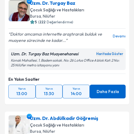
Uzm. Dr. Turgay Baz
Çocuk Sağlığı ve Hastalıkları
Bursa
, Nilüfer
5
(
222
Değerlendirme)
Doktor amcamızı internette araştırarak bulduk ve
Devamı
muayene sürecinde ne kadar...
Uzm. Dr. Turgay Baz Muayenehanesi
Haritada Göster
Konak Mahallesi. 1. Badem sokak. No: 26 Lotus Office A blok Kat: 2 No:
25 Nilüfer metro istasyonu yanı
En Yakın Saatler
Yarın
Yarın
Yarın
Daha Fazla
13:00
13:30
14:00
Uzm. Dr. Abdülkadir Göğremiş
Çocuk Sağlığı ve Hastalıkları
Bursa
, Nilüfer