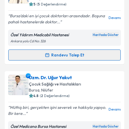
bilgilendireceğiz.
5
(
5
Değerlendirme)
E-posta Adresiniz
Bursa'daki en iyi çocuk doktorları arasındadır. Boşuna
Devamı
pahalı hastanelerde doktor...
Özel Yıldırım Medicabil Hastanesi
Haritada Göster
Ankara yolu Cd No: 326
Kişisel verilerimin işlenmesine ilişkin
Aydınlatma
Metni
'ni okudum ve kişisel verilerimin belirtilen
kapsamda işlenmesini kabul ediyorum.
Randevu Talep Et
Randevu Takvimi Talebi
Takvim Talebini Gönder
Uzm. Dr. Aydın Tunç
için randevu takvimi talebi
Uzm. Dr. Uğur Yakut
oluşturun. Size bu uzmandan randevu almanız için bir
Çocuk Sağlığı ve Hastalıkları
takvim hazırlandığında e-posta ile bilgilendireceğiz.
Bursa
, Nilüfer
4.8
(
2
Değerlendirme)
E-posta Adresiniz
Müthiş biri, gerçekten işini severek ve hakkıyla yapıyo.
Devamı
Bir kere...
Özel Medicana Bursa Hastanesi
Haritada Göster
Kişisel verilerimin işlenmesine ilişkin
Aydınlatma