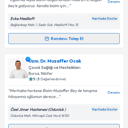
Devamı
bey’e gidiyoruz. Kendisi bizim için...
Evke Mediloft
Haritada Göster
Bağlarbaşı Mah. 1. Sedir Sok. Mediloft 1 No: 15
Kişisel verilerimin işlenmesine ilişkin
Aydınlatma
Metni
'ni okudum ve kişisel verilerimin belirtilen
kapsamda işlenmesini kabul ediyorum.
Randevu Talep Et
Randevu Takvimi Talebi
Takvim Talebini Gönder
Uzm. Dr. Erdoğan Yüzkollar
için randevu takvimi
Uzm. Dr. Muzaffer Ocak
talebi oluşturun. Size bu uzmandan randevu almanız
Çocuk Sağlığı ve Hastalıkları
için bir takvim hazırlandığında e-posta ile
Bursa
, Nilüfer
bilgilendireceğiz.
5
(
3
Değerlendirme)
E-posta Adresiniz
Merhaba herkese Bizim Muzaffer Bey ile tanışma
Devamı
hikayemiz oğlumun derece...
Özel Jimer Hastanesi (Odunluk )
Haritada Göster
Odunluk Mah. Mihraplı Cad. No:6 16110
Kişisel verilerimin işlenmesine ilişkin
Aydınlatma
Metni
'ni okudum ve kişisel verilerimin belirtilen