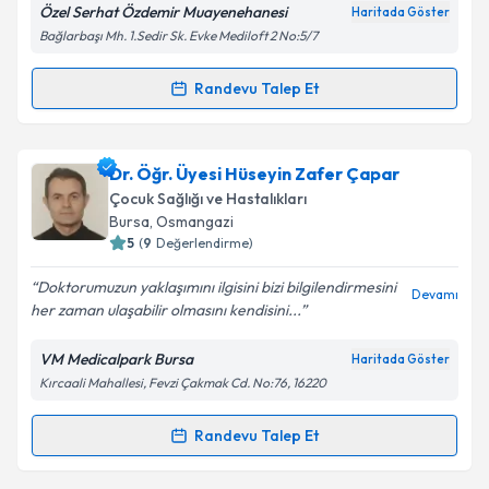
Özel Serhat Özdemir Muayenehanesi
Haritada Göster
Bağlarbaşı Mh. 1.Sedir Sk. Evke Mediloft 2 No:5/7
Kişisel verilerimin işlenmesine ilişkin
Aydınlatma
Metni
'ni okudum ve kişisel verilerimin belirtilen
kapsamda işlenmesini kabul ediyorum.
Randevu Talep Et
Randevu Takvimi Talebi
Takvim Talebini Gönder
Uzm. Dr. Serhat Özdemir
için randevu takvimi
Dr. Öğr. Üyesi Hüseyin Zafer Çapar
talebi oluşturun. Size bu uzmandan randevu almanız
Çocuk Sağlığı ve Hastalıkları
için bir takvim hazırlandığında e-posta ile
Bursa
, Osmangazi
bilgilendireceğiz.
5
(
9
Değerlendirme)
E-posta Adresiniz
Doktorumuzun yaklaşımını ilgisini bizi bilgilendirmesini
Devamı
her zaman ulaşabilir olmasını kendisini...
VM Medicalpark Bursa
Haritada Göster
Kırcaali Mahallesi, Fevzi Çakmak Cd. No:76, 16220
Kişisel verilerimin işlenmesine ilişkin
Aydınlatma
Metni
'ni okudum ve kişisel verilerimin belirtilen
kapsamda işlenmesini kabul ediyorum.
Randevu Talep Et
Randevu Takvimi Talebi