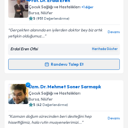
Prof. Dr. Erdal Eren
takvim hazırlandığında e-posta ile bilgilendireceğiz.
Çocuk Sağlığı ve Hastalıkları
+
1
diğer
E-posta Adresiniz
Bursa
, Nilüfer
5
(
951
Değerlendirme)
Gerçekten alanında en iyilerden doktor bey biz artık
Devamı
yetişkin olduğumuz...
Kişisel verilerimin işlenmesine ilişkin
Aydınlatma
Metni
'ni okudum ve kişisel verilerimin belirtilen
Erdal Eren Ofisi
Haritada Göster
kapsamda işlenmesini kabul ediyorum.
Randevu Talep Et
Randevu Takvimi Talebi
Takvim Talebini Gönder
Prof. Dr. Erdal Eren
için randevu takvimi talebi
Uzm. Dr. Mehmet Soner Sarmaşık
oluşturun. Size bu uzmandan randevu almanız için bir
Çocuk Sağlığı ve Hastalıkları
takvim hazırlandığında e-posta ile bilgilendireceğiz.
Bursa
, Nilüfer
5
(
42
Değerlendirme)
E-posta Adresiniz
Kızımızın doğum sürecinden beri desteğini hep
Devamı
hissettiğimiz, hala rutin muayenelerimizi...