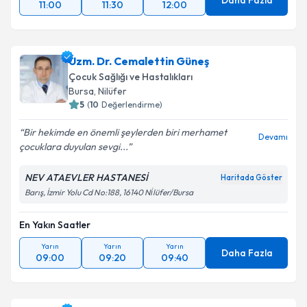
Daha Fazla
11:00
11:30
12:00
Uzm. Dr. Cemalettin Güneş
Çocuk Sağlığı ve Hastalıkları
Bursa
, Nilüfer
5
(
10
Değerlendirme)
Bir hekimde en önemli şeylerden biri merhamet
Devamı
çocuklara duyulan sevgi...
NEV ATAEVLER HASTANESİ
Haritada Göster
Barış, İzmir Yolu Cd No:188, 16140 Ni̇lüfer/Bursa
En Yakın Saatler
Yarın
Yarın
Yarın
Daha Fazla
09:00
09:20
09:40