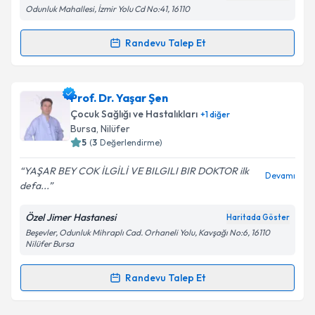
Odunluk Mahallesi, İzmir Yolu Cd No:41, 16110
Metni
'ni okudum ve kişisel verilerimin belirtilen
kapsamda işlenmesini kabul ediyorum.
Randevu Talep Et
Randevu Takvimi Talebi
Takvim Talebini Gönder
Uzm. Dr. Uğur Yakut
için randevu takvimi talebi
Prof. Dr. Yaşar Şen
oluşturun. Size bu uzmandan randevu almanız için bir
Çocuk Sağlığı ve Hastalıkları
+
1
diğer
takvim hazırlandığında e-posta ile bilgilendireceğiz.
Bursa
, Nilüfer
5
(
3
Değerlendirme)
E-posta Adresiniz
YAŞAR BEY COK İLGİLİ VE BILGILI BIR DOKTOR ilk
Devamı
defa...
Özel Jimer Hastanesi
Haritada Göster
Kişisel verilerimin işlenmesine ilişkin
Aydınlatma
Beşevler, Odunluk Mihraplı Cad. Orhaneli Yolu, Kavşağı No:6, 16110
Metni
'ni okudum ve kişisel verilerimin belirtilen
Nilüfer Bursa
kapsamda işlenmesini kabul ediyorum.
Randevu Talep Et
Randevu Takvimi Talebi
Takvim Talebini Gönder