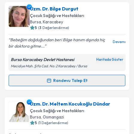
Takvim Talebini Gönder
Dr. Öğr. Üyesi Hüseyin Zafer Çapar
için randevu
Uzm. Dr. Bilge Durgut
takvimi talebi oluşturun. Size bu uzmandan randevu
Çocuk Sağlığı ve Hastalıkları
almanız için bir takvim hazırlandığında e-posta ile
Bursa
, Karacabey
bilgilendireceğiz.
5
(
3
Değerlendirme)
E-posta Adresiniz
Bebeğim doğduğundan beri Bilge hanım dışında hiç
Devamı
bir doktora gitme...
Bursa Karacabey Devlet Hastanesi
Haritada Göster
Mecidiye Mah. Şifa Cad. No: 2 Karacabey / Bursa
Kişisel verilerimin işlenmesine ilişkin
Aydınlatma
Metni
'ni okudum ve kişisel verilerimin belirtilen
kapsamda işlenmesini kabul ediyorum.
Randevu Talep Et
Randevu Takvimi Talebi
Takvim Talebini Gönder
Uzm. Dr. Bilge Durgut
için randevu takvimi talebi
Uzm. Dr. Meltem Kocukoğlu Dündar
oluşturun. Size bu uzmandan randevu almanız için bir
Çocuk Sağlığı ve Hastalıkları
takvim hazırlandığında e-posta ile bilgilendireceğiz.
Bursa
, Osmangazi
5
(
1
Değerlendirme)
E-posta Adresiniz