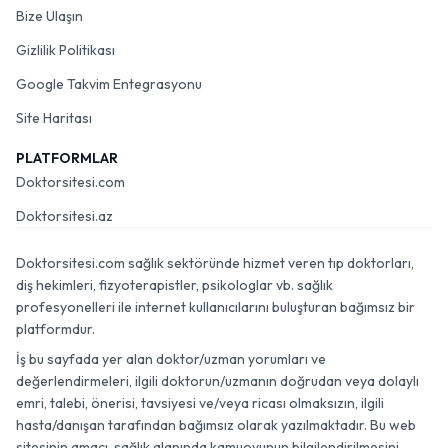
Bize Ulaşın
Gizlilik Politikası
Google Takvim Entegrasyonu
Site Haritası
PLATFORMLAR
Doktorsitesi.com
Doktorsitesi.az
Doktorsitesi.com sağlık sektöründe hizmet veren tıp doktorları,
diş hekimleri, fizyoterapistler, psikologlar vb. sağlık
profesyonelleri ile internet kullanıcılarını buluşturan bağımsız bir
platformdur.
İş bu sayfada yer alan doktor/uzman yorumları ve
değerlendirmeleri, ilgili doktorun/uzmanın doğrudan veya dolaylı
emri, talebi, önerisi, tavsiyesi ve/veya ricası olmaksızın, ilgili
hasta/danışan tarafından bağımsız olarak yazılmaktadır. Bu web
sitesinin amacı, sağlık alanında kamuoyunun bilgilendirilmesini