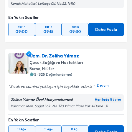
Konak Mahallesi, Lefkoşe Cd. No:22, 16110
En Yakın Saatler
Yarın
Yarın
Yarın
Daha Fazla
09:00
09:15
09:30
Uzm. Dr. Zeliha Yılmaz
Çocuk Sağlığı ve Hastalıkları
Bursa
, Nilüfer
5
(
325
Değerlendirme)
Devamı
Sıcak ve samimi yaklaşım için teşekkür ederiz
Zeliha Yılmaz Özel Muayenehanesi
Haritada Göster
Karaman Mah. Söğüt Sok . No :170 Yılmar Plaza Kat :4 Daire : 31
En Yakın Saatler
11 Ağu
11 Ağu
11 Ağu