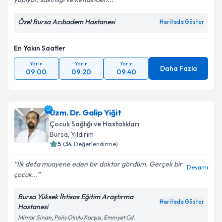
Özel Bursa Acıbadem Hastanesi
Haritada Göster
En Yakın Saatler
Yarın
Yarın
Yarın
Daha Fazla
09:00
09:20
09:40
Uzm. Dr. Galip Yiğit
Çocuk Sağlığı ve Hastalıkları
Bursa
, Yıldırım
5
(
34
Değerlendirme)
İlk defa muayene eden bir doktor gördüm. Gerçek bir
Devamı
çocuk...
Bursa Yüksek İhtisas Eğitim Araştırma
Haritada Göster
Hastanesi
Mimar Sinan, Polis Okulu Karşısı, Emniyet Cd.