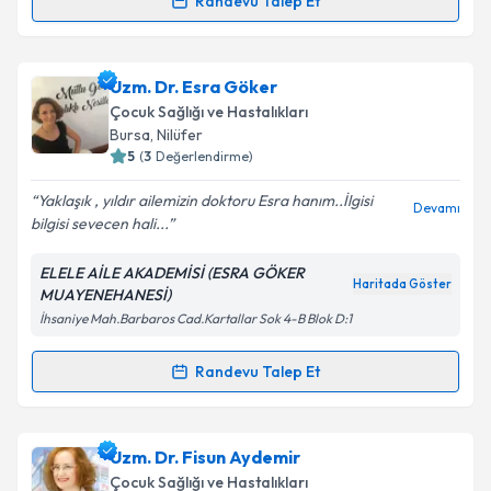
Randevu Talep Et
Randevu Takvimi Talebi
Takvim Talebini Gönder
Uzm. Dr. Ayfer Güleç
için randevu takvimi talebi
Uzm. Dr. Esra Göker
oluşturun. Size bu uzmandan randevu almanız için bir
Çocuk Sağlığı ve Hastalıkları
takvim hazırlandığında e-posta ile bilgilendireceğiz.
Bursa
, Nilüfer
5
(
3
Değerlendirme)
E-posta Adresiniz
Yaklaşık , yıldır ailemizin doktoru Esra hanım..İlgisi
Devamı
bilgisi sevecen hali...
ELELE AİLE AKADEMİSİ (ESRA GÖKER
Kişisel verilerimin işlenmesine ilişkin
Aydınlatma
Haritada Göster
MUAYENEHANESİ)
Metni
'ni okudum ve kişisel verilerimin belirtilen
İhsaniye Mah.Barbaros Cad.Kartallar Sok 4-B Blok D:1
kapsamda işlenmesini kabul ediyorum.
Randevu Talep Et
Randevu Takvimi Talebi
Takvim Talebini Gönder
Uzm. Dr. Esra Göker
için randevu takvimi talebi
Uzm. Dr. Fisun Aydemir
oluşturun. Size bu uzmandan randevu almanız için bir
Çocuk Sağlığı ve Hastalıkları