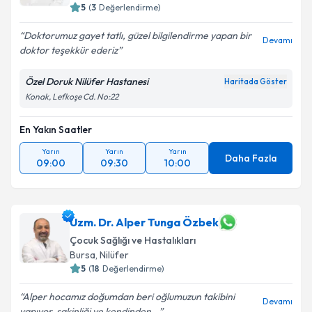
5
(
3
Değerlendirme)
Doktorumuz gayet tatlı, güzel bilgilendirme yapan bir
Devamı
doktor teşekkür ederiz
Özel Doruk Nilüfer Hastanesi
Haritada Göster
Konak, Lefkoşe Cd. No:22
En Yakın Saatler
Yarın
Yarın
Yarın
Daha Fazla
09:00
09:30
10:00
Uzm. Dr. Alper Tunga Özbek
Çocuk Sağlığı ve Hastalıkları
Bursa
, Nilüfer
5
(
18
Değerlendirme)
Alper hocamız doğumdan beri oğlumuzun takibini
Devamı
yapıyor, sakinliği ve kendinden...