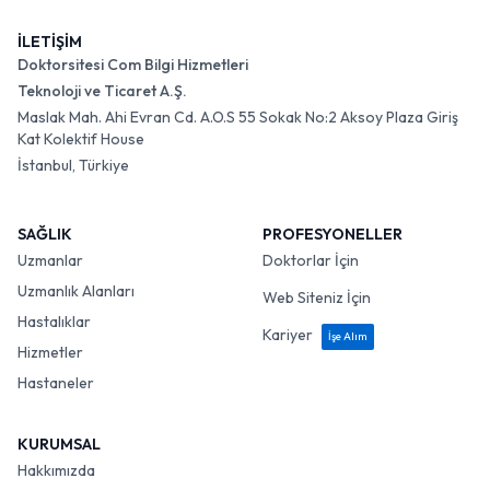
İLETİŞİM
Doktorsitesi Com Bilgi Hizmetleri
Teknoloji ve Ticaret A.Ş.
Maslak Mah. Ahi Evran Cd. A.O.S 55 Sokak No:2 Aksoy Plaza Giriş
Kat Kolektif House
İstanbul, Türkiye
SAĞLIK
PROFESYONELLER
Uzmanlar
Doktorlar İçin
Uzmanlık Alanları
Web Siteniz İçin
Hastalıklar
Kariyer
İşe Alım
Hizmetler
Hastaneler
KURUMSAL
Hakkımızda