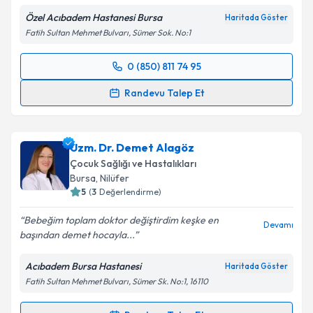
Özel Acıbadem Hastanesi Bursa
Haritada Göster
Kişisel verilerimin işlenmesine ilişkin
Aydınlatma
Fatih Sultan Mehmet Bulvarı, Sümer Sok. No:1
Metni
'ni okudum ve kişisel verilerimin belirtilen
kapsamda işlenmesini kabul ediyorum.
0 (850) 811 74 95
Randevu Takvimi Talebi
Takvim Talebini Gönder
Randevu Talep Et
Uzm. Dr. Mehmet Soner Sarmaşık
için randevu
takvimi talebi oluşturun. Size bu uzmandan randevu
Uzm. Dr. Demet Alagöz
almanız için bir takvim hazırlandığında e-posta ile
bilgilendireceğiz.
Çocuk Sağlığı ve Hastalıkları
Bursa
, Nilüfer
E-posta Adresiniz
5
(
3
Değerlendirme)
Bebeğim toplam doktor değiştirdim keşke en
Devamı
başından demet hocayla...
Kişisel verilerimin işlenmesine ilişkin
Aydınlatma
Acıbadem Bursa Hastanesi
Haritada Göster
Metni
'ni okudum ve kişisel verilerimin belirtilen
Fatih Sultan Mehmet Bulvarı, Sümer Sk. No:1, 16110
kapsamda işlenmesini kabul ediyorum.