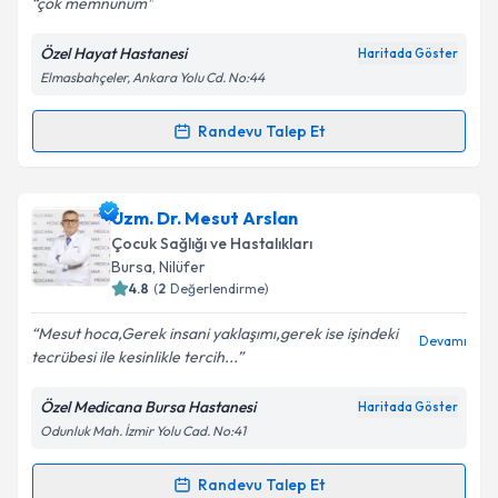
çok memnunum
Özel Hayat Hastanesi
Haritada Göster
Elmasbahçeler, Ankara Yolu Cd. No:44
Kişisel verilerimin işlenmesine ilişkin
Aydınlatma
Metni
'ni okudum ve kişisel verilerimin belirtilen
kapsamda işlenmesini kabul ediyorum.
Randevu Talep Et
Randevu Takvimi Talebi
Takvim Talebini Gönder
Uzm. Dr. Meltem Kocukoğlu Dündar
için randevu
Uzm. Dr. Mesut Arslan
takvimi talebi oluşturun. Size bu uzmandan randevu
Çocuk Sağlığı ve Hastalıkları
almanız için bir takvim hazırlandığında e-posta ile
Bursa
, Nilüfer
bilgilendireceğiz.
4.8
(
2
Değerlendirme)
E-posta Adresiniz
Mesut hoca,Gerek insani yaklaşımı,gerek ise işindeki
Devamı
tecrübesi ile kesinlikle tercih...
Özel Medicana Bursa Hastanesi
Haritada Göster
Odunluk Mah. İzmir Yolu Cad. No:41
Kişisel verilerimin işlenmesine ilişkin
Aydınlatma
Metni
'ni okudum ve kişisel verilerimin belirtilen
kapsamda işlenmesini kabul ediyorum.
Randevu Talep Et
Randevu Takvimi Talebi