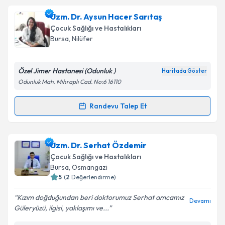
Uzm. Dr. Reyhan Akpınar
için randevu takvimi talebi
Uzm. Dr. Aysun Hacer Sarıtaş
oluşturun. Size bu uzmandan randevu almanız için bir
Takvim Talebini Gönder
Çocuk Sağlığı ve Hastalıkları
takvim hazırlandığında e-posta ile bilgilendireceğiz.
Bursa
, Nilüfer
E-posta Adresiniz
Özel Jimer Hastanesi (Odunluk )
Haritada Göster
Odunluk Mah. Mihraplı Cad. No:6 16110
Kişisel verilerimin işlenmesine ilişkin
Aydınlatma
Randevu Talep Et
Randevu Takvimi Talebi
Metni
'ni okudum ve kişisel verilerimin belirtilen
kapsamda işlenmesini kabul ediyorum.
Uzm. Dr. Aysun Hacer Sarıtaş
için randevu takvimi
Uzm. Dr. Serhat Özdemir
talebi oluşturun. Size bu uzmandan randevu almanız
Takvim Talebini Gönder
Çocuk Sağlığı ve Hastalıkları
için bir takvim hazırlandığında e-posta ile
Bursa
, Osmangazi
bilgilendireceğiz.
5
(
2
Değerlendirme)
E-posta Adresiniz
Kızım doğduğundan beri doktorumuz Serhat amcamız
Devamı
Güleryüzü, ilgisi, yaklaşımı ve...