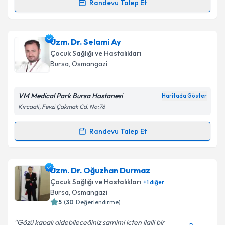
kapsamda işlenmesini kabul ediyorum.
Randevu Talep Et
Randevu Takvimi Talebi
Takvim Talebini Gönder
Uzm. Dr. Muzaffer Ocak
için randevu takvimi talebi
Uzm. Dr. Selami Ay
oluşturun. Size bu uzmandan randevu almanız için bir
Çocuk Sağlığı ve Hastalıkları
takvim hazırlandığında e-posta ile bilgilendireceğiz.
Bursa
, Osmangazi
E-posta Adresiniz
VM Medical Park Bursa Hastanesi
Haritada Göster
Kırcaali, Fevzi Çakmak Cd. No:76
Kişisel verilerimin işlenmesine ilişkin
Aydınlatma
Randevu Talep Et
Randevu Takvimi Talebi
Metni
'ni okudum ve kişisel verilerimin belirtilen
kapsamda işlenmesini kabul ediyorum.
Uzm. Dr. Selami Ay
için randevu takvimi talebi
Uzm. Dr. Oğuzhan Durmaz
oluşturun. Size bu uzmandan randevu almanız için bir
Takvim Talebini Gönder
Çocuk Sağlığı ve Hastalıkları
+
1
diğer
takvim hazırlandığında e-posta ile bilgilendireceğiz.
Bursa
, Osmangazi
5
(
30
Değerlendirme)
E-posta Adresiniz
Gözü kapalı gidebileceğiniz samimi içten ilgili bir