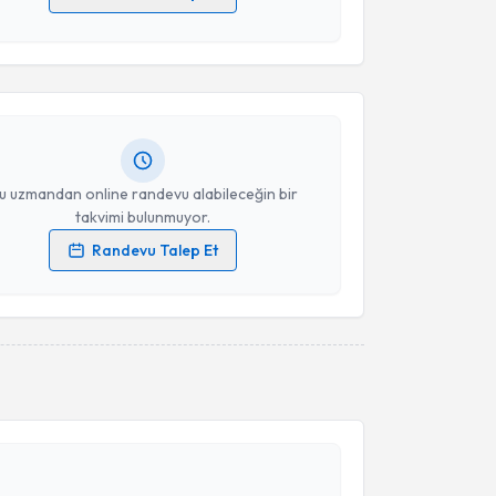
akvimi Talebi
 verilerimin işlenmesine ilişkin
Aydınlatma Metni
'ni
 ve kişisel verilerimin belirtilen kapsamda
esini kabul ediyorum.
 Işık
için randevu takvimi talebi oluşturun. Size bu
ndevu almanız için bir takvim hazırlandığında e-
lgilendireceğiz.
Takvim Talebini Gönder
resiniz
u uzmandan online randevu alabileceğin bir
takvimi bulunmuyor.
Randevu Talep Et
 verilerimin işlenmesine ilişkin
Aydınlatma Metni
'ni
 ve kişisel verilerimin belirtilen kapsamda
esini kabul ediyorum.
akvimi Talebi
Takvim Talebini Gönder
ikolog Berken Gündüz
için randevu takvimi talebi
Size bu uzmandan randevu almanız için bir takvim
ında e-posta ile bilgilendireceğiz.