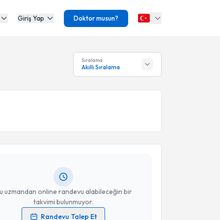
Giriş Yap
Doktor musun?
Sıralama
Akıllı Sıralama
akvimi Talebi
 Gözükara
için randevu takvimi talebi oluşturun. Size
 randevu almanız için bir takvim hazırlandığında e-
lgilendireceğiz.
resiniz
u uzmandan online randevu alabileceğin bir
takvimi bulunmuyor.
Randevu Talep Et