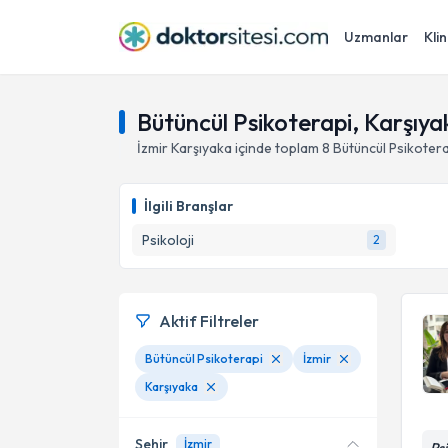
Uzmanlar
Klin
Bütüncül Psikoterapi, Karşıyak
İzmir
Karşıyaka
içinde toplam
8
Bütüncül Psikoter
İlgili Branşlar
Psikoloji
2
Aktif Filtreler
Bütüncül Psikoterapi
İzmir
Karşıyaka
Şehir
İzmir