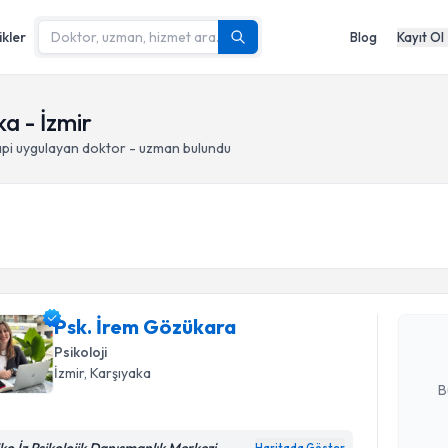
ikler
Blog
Kayıt Ol
a - İzmir
api
uygulayan doktor - uzman bulundu
Randevu T
Psk. İrem
bu uzmandan
Psk. İrem Gözükara
posta ile bi
Psikoloji
E-posta Ad
İzmir
, Karşıyaka
B