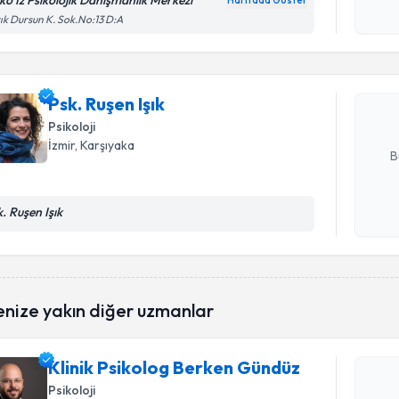
iko İz Psikolojik Danışmanlık Merkezi
Randevu T
Haritada Göster
Kişisel
ık Dursun K. Sok.No:13 D:A
okudum
işlenm
Psk. Ruşen
uzmandan ra
posta ile bi
Psk. Ruşen Işık
Psikoloji
E-posta Ad
İzmir
, Karşıyaka
B
k. Ruşen Işık
Kişisel
okudum
işlenm
Randevu T
enize yakın diğer uzmanlar
Klinik Ps
Klinik Psikolog Berken Gündüz
oluşturun. 
Psikoloji
hazırlandığ