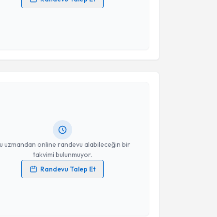
 verilerimin işlenmesine ilişkin
Aydınlatma Metni
'ni
 ve kişisel verilerimin belirtilen kapsamda
esini kabul ediyorum.
Takvim Talebini Gönder
akvimi Talebi
 Günay Baydaroğulları
için randevu takvimi talebi
Size bu uzmandan randevu almanız için bir takvim
ında e-posta ile bilgilendireceğiz.
resiniz
u uzmandan online randevu alabileceğin bir
takvimi bulunmuyor.
Randevu Talep Et
 verilerimin işlenmesine ilişkin
Aydınlatma Metni
'ni
 ve kişisel verilerimin belirtilen kapsamda
esini kabul ediyorum.