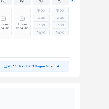
Paz
Pzt
Sal
Çar
15:00
15:00
16:00
16:00
Takvim
Takvim
17:00
17:00
palıdır
kapalıdır
18:00
18:00
20 Ağu
Per
15:00
Uygun Müsaitlik
akvimi Talebi
kolog Buse Kırbaş
için randevu takvimi talebi
Size bu uzmandan randevu almanız için bir takvim
ında e-posta ile bilgilendireceğiz.