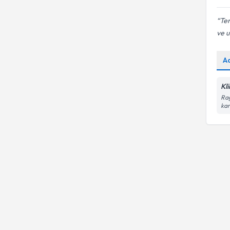
Ter
ve u
A
Kl
Rag
kar