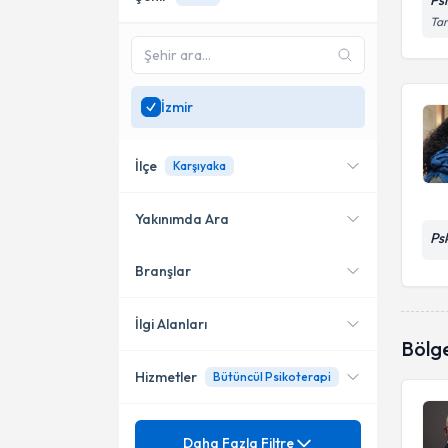
Ps
Tar
İzmir
İlçe
Karşıyaka
Yakınımda Ara
Ps
Branşlar
Konumuma yakın uzmanları
Buca
göster
Karşıyaka
İlgi Alanları
Bölg
Bayraklı
Hizmetler
Bütüncül Psikoterapi
Psikoloji
Gaziemir
Mezuniyet
Bilişsel-Davranışçı Terapi
Daha Fazla Filtre
Konak