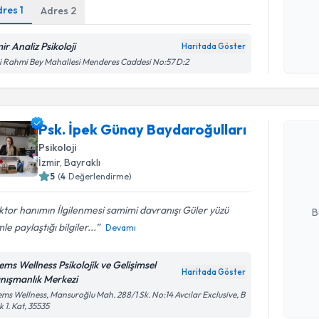
dres
1
Adres
2
Kişisel
okudum
işlenm
ir Analiz Psikoloji
Haritada Göster
i Rahmi Bey Mahallesi Menderes Caddesi No:57 D:2
Randevu T
Psk. İpek Günay Baydaroğulları
Psk. İpek
Psikoloji
oluşturun. 
İzmir
, Bayraklı
hazırlandığ
5
(
4
Değerlendirme)
E-posta Ad
tor hanımın İlgilenmesi samimi davranışı Güler yüzü
B
mle paylaştığı bilgiler...
Devamı
Kişisel
ems Wellness Psikolojik ve Gelişimsel
Haritada Göster
okudum
nışmanlık Merkezi
işlenm
ms Wellness, Mansuroğlu Mah. 288/1 Sk. No:14 Avcılar Exclusive, B
k 1. Kat, 35535