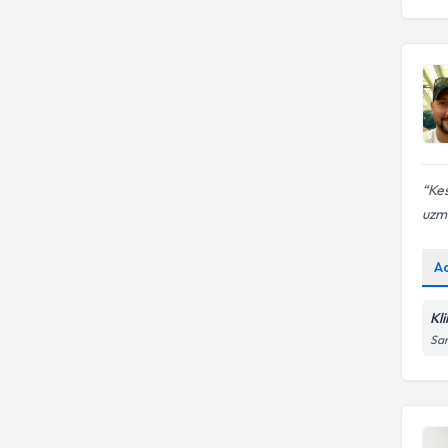
Kes
uzm
A
Kl
Sar