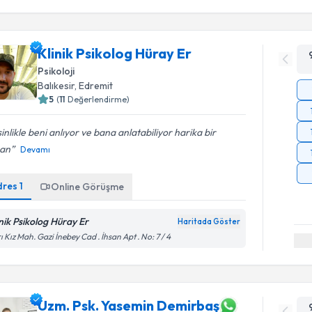
Klinik Psikolog Hüray Er
Psikoloji
Balıkesir
, Edremit
5
(
11
Değerlendirme)
inlikle beni anlıyor ve bana anlatabiliyor harika bir
an
Devamı
dres
1
Online Görüşme
inik Psikolog Hüray Er
Haritada Göster
ı Kız Mah. Gazi İnebey Cad . İhsan Apt . No: 7 / 4
Uzm. Psk. Yasemin Demirbaş