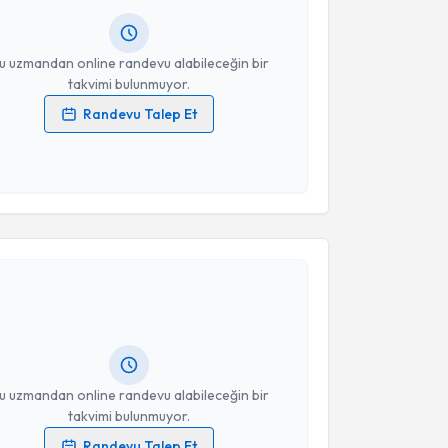
resiniz
u uzmandan online randevu alabileceğin bir
takvimi bulunmuyor.
Randevu Talep Et
 verilerimin işlenmesine ilişkin
Aydınlatma Metni
'ni
 ve kişisel verilerimin belirtilen kapsamda
esini kabul ediyorum.
akvimi Talebi
Takvim Talebini Gönder
ikolog Güner Karacasu
için randevu takvimi talebi
Size bu uzmandan randevu almanız için bir takvim
ında e-posta ile bilgilendireceğiz.
resiniz
u uzmandan online randevu alabileceğin bir
takvimi bulunmuyor.
Randevu Talep Et