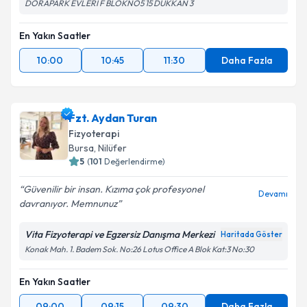
DORAPARK EVLERİ F BLOKNO5 15 DÜKKAN 3
En Yakın Saatler
10:00
10:45
11:30
Daha Fazla
Fzt. Aydan Turan
Fizyoterapi
Bursa
, Nilüfer
5
(
101
Değerlendirme)
Güvenilir bir insan. Kızıma çok profesyonel
Devamı
davranıyor. Memnunuz
Vita Fizyoterapi ve Egzersiz Danışma Merkezi
Haritada Göster
Konak Mah. 1. Badem Sok. No:26 Lotus Office A Blok Kat:3 No:30
En Yakın Saatler
09:00
09:15
09:30
Daha Fazla