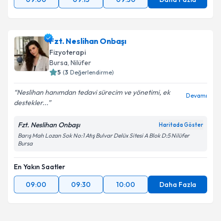
Fzt. Neslihan Onbaşı
Fizyoterapi
Bursa
, Nilüfer
5
(
3
Değerlendirme)
Neslihan hanımdan tedavi sürecim ve yönetimi, ek
Devamı
destekler...
Fzt. Neslihan Onbaşı
Haritada Göster
Barış Mah Lozan Sok No:1 Atış Bulvar Delüx Sitesi A Blok D:5 Nilüfer
Bursa
En Yakın Saatler
09:00
09:30
10:00
Daha Fazla