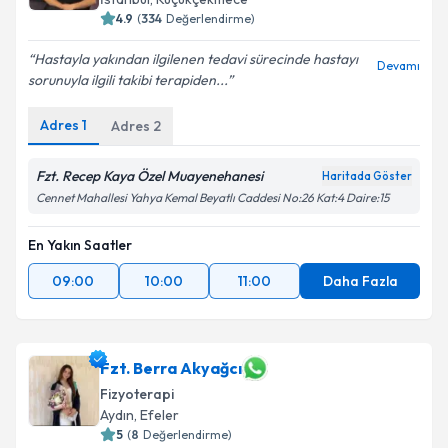
4.9
(
334
Değerlendirme)
Hastayla yakından ilgilenen tedavi sürecinde hastayı
Devamı
sorunuyla ilgili takibi terapiden...
Adres
1
Adres
2
Fzt. Recep Kaya Özel Muayenehanesi
Haritada Göster
Cennet Mahallesi Yahya Kemal Beyatlı Caddesi No:26 Kat:4 Daire:15
En Yakın Saatler
09:00
10:00
11:00
Daha Fazla
Fzt. Berra Akyağcı
Fizyoterapi
Aydın
, Efeler
5
(
8
Değerlendirme)