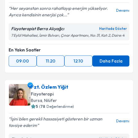
Her seyanstan sonra rahatlayıp enerjim yükseliyor.
Devamı
Ayrıca kendisinin enerjisi çok...
Fizyoterapist Berra Akyağcı
Haritada Göster
7 Eylül Mahallesi, İzmir Bulvarı, Çınar Apartmanı, No: 31, Kat: 2, Daire: 4
En Yakın Saatler
09:00
11:20
12:10
Daha Fazla
Fzt. Özlem Yiğit
Fizyoterapi
Bursa
, Nilüfer
5
(
78
Değerlendirme)
İşini bilen gerekli hassasiyeti gösteren bir uzman
Devamı
tavsiye ederim