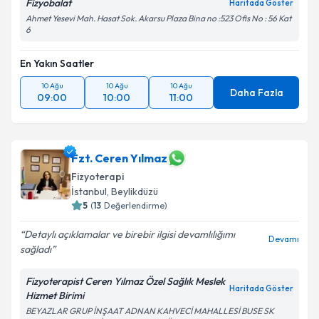
Fizyobalat
Haritada Göster
Ahmet Yesevi Mah. Hasat Sok. Akarsu Plaza Bina no :523 Ofis No : 56 Kat
6
En Yakın Saatler
10 Ağu
10 Ağu
10 Ağu
Daha Fazla
09:00
10:00
11:00
Fzt. Ceren Yılmaz
Fizyoterapi
İstanbul
, Beylikdüzü
5
(
13
Değerlendirme)
Detaylı açıklamalar ve birebir ilgisi devamlılığımı
Devamı
sağladı
Fizyoterapist Ceren Yılmaz Özel Sağlık Meslek
Haritada Göster
Hizmet Birimi
BEYAZLAR GRUP İNŞAAT ADNAN KAHVECİ MAHALLESİ BUSE SK