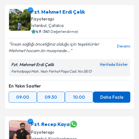
Fzt. Mehmet Erdi Çelik
Fizyoterapi
İstanbul
, Çatalca
4.9
(
541
Değerlendirme)
İnsan sağlığı önceliğiniz olduğu için teşekkürler
Devamı
Mehmet hocam ön muaynede...
Fzt. Mehmet Erdi Çelik
Haritada Göster
Ferhatpaşa Mah. Vezir Ferhat Paşa Cad. No:58/D
En Yakın Saatler
09:00
09:30
10:00
Daha Fazla
Fzt. Recep Kaya
Fizyoterapi
İstanbul
, Küçükçekmece