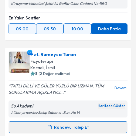
Kirazpınar Mahallesi Şehit Ali Gaffar Okan Caddesi No:115 G
En Yakın Saatler
09:00
09:30
10:00
Daha Fazla
Fzt. Rumeysa Turan
Fizyoterapi
Kocaeli
, İzmit
5
(
2
Değerlendirme)
TATLI DİLLİ VE GÜLER YÜZLÜ BİR UZMAN. TÜM
Devamı
SORULARIMA AÇIKLAYICI...
Su Akademi
Haritada Göster
Alikahya merkez Sakıp Sabancı . Bulv. No 14
Randevu Talep Et
Randevu Takvimi Talebi