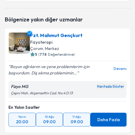
Fzt. Rumeysa Turan
için randevu takvimi talebi
Bölgenize yakın diğer uzmanlar
oluşturun. Size bu uzmandan randevu almanız için bir
takvim hazırlandığında e-posta ile bilgilendireceğiz.
Fzt. Mahmut Gençkurt
E-posta Adresiniz
Fizyoterapi
Çorum
, Merkez
5
(
778
Değerlendirme)
Boyun ağrılarım ve çene problemlerim için
Kişisel verilerimin işlenmesine ilişkin
Aydınlatma
Devamı
başvurdum. Diş sıkma problemimin...
Metni
'ni okudum ve kişisel verilerimin belirtilen
kapsamda işlenmesini kabul ediyorum.
Fizyo MG
Haritada Göster
Çepni Mah. Akşemsettin Cad. No:4 D:13
Takvim Talebini Gönder
En Yakın Saatler
Yarın
10 Ağu
11 Ağu
Daha Fazla
20:00
09:00
09:00