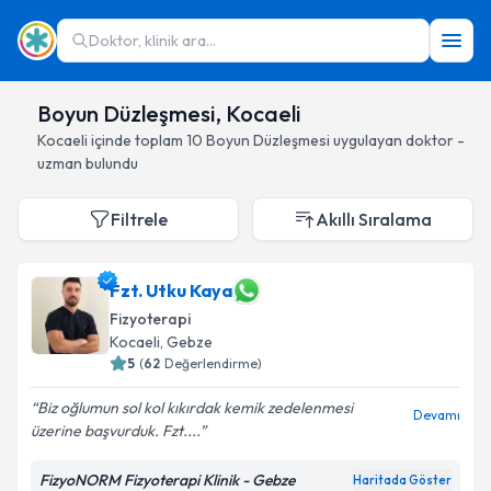
Doktor, klinik ara...
Boyun Düzleşmesi, Kocaeli
Kocaeli
içinde toplam
10
Boyun Düzleşmesi
uygulayan doktor -
uzman bulundu
Filtrele
Akıllı Sıralama
Fzt. Utku Kaya
Fizyoterapi
Kocaeli
, Gebze
5
(
62
Değerlendirme)
Biz oğlumun sol kol kıkırdak kemik zedelenmesi
Devamı
üzerine başvurduk. Fzt....
FizyoNORM Fizyoterapi Klinik - Gebze
Haritada Göster