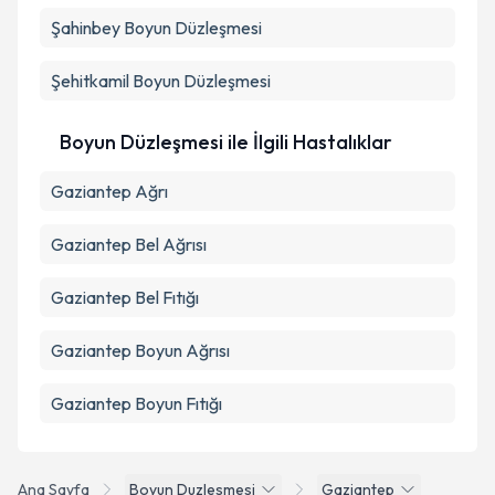
Kişisel verilerimin işlenmesine ilişkin
Aydınlatma
Şahinbey
Metni
Boyun Düzleşmesi
'ni okudum ve kişisel verilerimin belirtilen
kapsamda işlenmesini kabul ediyorum.
Şehitkamil
Boyun Düzleşmesi
Takvim Talebini Gönder
Boyun Düzleşmesi ile İlgili Hastalıklar
Gaziantep Ağrı
Gaziantep Bel Ağrısı
Gaziantep Bel Fıtığı
Gaziantep Boyun Ağrısı
Gaziantep Boyun Fıtığı
Ana Sayfa
Boyun Duzlesmesi
Gaziantep