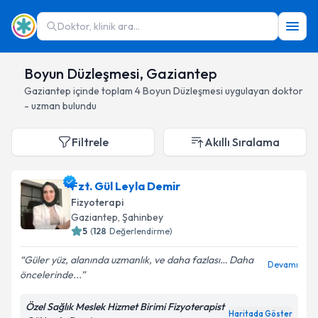
Doktor, klinik ara...
Boyun Düzleşmesi, Gaziantep
Gaziantep
içinde toplam
4
Boyun Düzleşmesi
uygulayan doktor
- uzman bulundu
Filtrele
Akıllı Sıralama
Fzt. Gül Leyla Demir
Fizyoterapi
Gaziantep
, Şahinbey
5
(
128
Değerlendirme)
Güler yüz, alanında uzmanlık, ve daha fazlası… Daha
Devamı
öncelerinde...
Özel Sağlık Meslek Hizmet Birimi Fizyoterapist
Haritada Göster