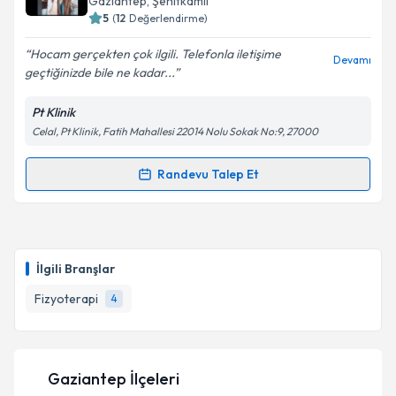
Gaziantep
, Şehitkamil
5
(
12
Değerlendirme)
E-posta Adresiniz
Hocam gerçekten çok ilgili. Telefonla iletişime
Devamı
geçtiğinizde bile ne kadar...
Pt Klinik
Kişisel verilerimin işlenmesine ilişkin
Aydınlatma
Celal, Pt Klinik, Fatih Mahallesi 22014 Nolu Sokak No:9, 27000
Metni
'ni okudum ve kişisel verilerimin belirtilen
kapsamda işlenmesini kabul ediyorum.
Randevu Talep Et
Randevu Takvimi Talebi
Takvim Talebini Gönder
Fzt. Nur Genç
için randevu takvimi talebi oluşturun.
Size bu uzmandan randevu almanız için bir takvim
İlgili Branşlar
hazırlandığında e-posta ile bilgilendireceğiz.
Fizyoterapi
4
E-posta Adresiniz
Gaziantep İlçeleri