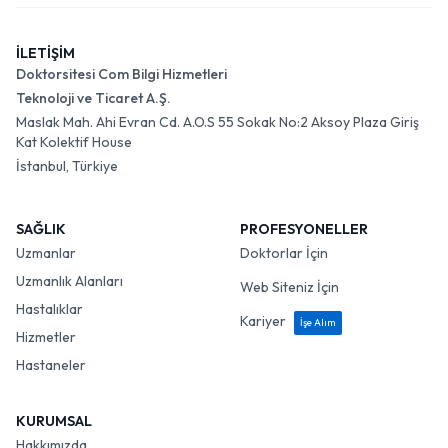
İLETİŞİM
Doktorsitesi Com Bilgi Hizmetleri
Teknoloji ve Ticaret A.Ş.
Maslak Mah. Ahi Evran Cd. A.O.S 55 Sokak No:2 Aksoy Plaza Giriş
Kat Kolektif House
İstanbul, Türkiye
SAĞLIK
PROFESYONELLER
Uzmanlar
Doktorlar İçin
Uzmanlık Alanları
Web Siteniz İçin
Hastalıklar
Kariyer
İşe Alım
Hizmetler
Hastaneler
KURUMSAL
Hakkımızda