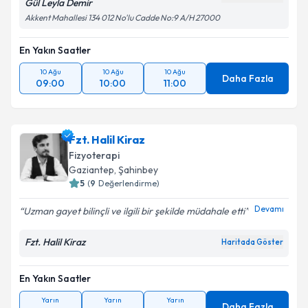
Gül Leyla Demir
Akkent Mahallesi 134 012 No'lu Cadde No:9 A/H 27000
En Yakın Saatler
10 Ağu
10 Ağu
10 Ağu
Daha Fazla
09:00
10:00
11:00
Fzt. Halil Kiraz
Fizyoterapi
Gaziantep
, Şahinbey
5
(
9
Değerlendirme)
Devamı
Uzman gayet bilinçli ve ilgili bir şekilde müdahale etti
Fzt. Halil Kiraz
Haritada Göster
En Yakın Saatler
Yarın
Yarın
Yarın
Daha Fazla