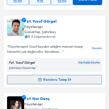
10:30
11:15
12:00
Fzt. Yusuf Görgel
Fizyoterapi
Gaziantep
, Şahinbey
5
(
1
Değerlendirme)
Fizyoterapist Yusuf beyden aldığım manuel masaj
Devamı
hizmetini çok beğendim. Kendisine...
Fzt. Yusuf Görgel
Haritada Göster
Şahinbey/Gaziantep
Randevu Talep Et
Randevu Takvimi Talebi
Fzt. Yusuf Görgel
için randevu takvimi talebi
Fzt. Nur Genç
oluşturun. Size bu uzmandan randevu almanız için bir
Fizyoterapi
takvim hazırlandığında e-posta ile bilgilendireceğiz.