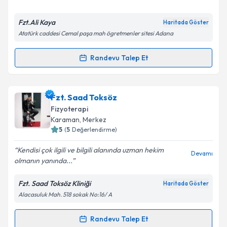
E-posta Adresiniz
Fzt.Ali Kaya
Haritada Göster
Atatürk caddesi Cemal paşa mah ögretmenler sitesi Adana
Kişisel verilerimin işlenmesine ilişkin
Aydınlatma
Randevu Talep Et
Randevu Takvimi Talebi
Metni
'ni okudum ve kişisel verilerimin belirtilen
kapsamda işlenmesini kabul ediyorum.
Fzt. Ali Kaya
için randevu takvimi talebi oluşturun.
Fzt. Saad Toksöz
Size bu uzmandan randevu almanız için bir takvim
Takvim Talebini Gönder
Fizyoterapi
hazırlandığında e-posta ile bilgilendireceğiz.
Karaman
, Merkez
5
(
5
Değerlendirme)
E-posta Adresiniz
Kendisi çok ilgili ve bilgili alanında uzman hekim
Devamı
olmanın yanında...
Fzt. Saad Toksöz Kliniği
Haritada Göster
Kişisel verilerimin işlenmesine ilişkin
Aydınlatma
Alacasuluk Mah. 518 sokak No:16/ A
Metni
'ni okudum ve kişisel verilerimin belirtilen
kapsamda işlenmesini kabul ediyorum.
Randevu Talep Et
Randevu Takvimi Talebi