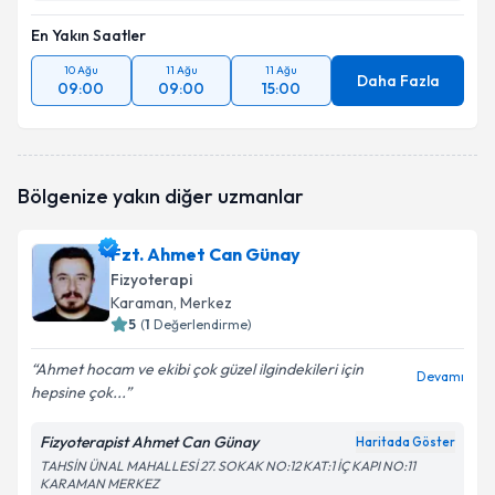
En Yakın Saatler
10 Ağu
11 Ağu
11 Ağu
Daha Fazla
09:00
09:00
15:00
Bölgenize yakın diğer uzmanlar
Fzt. Ahmet Can Günay
Fizyoterapi
Karaman
, Merkez
5
(
1
Değerlendirme)
Ahmet hocam ve ekibi çok güzel ilgindekileri için
Devamı
hepsine çok...
Fizyoterapist Ahmet Can Günay
Haritada Göster
TAHSİN ÜNAL MAHALLESİ 27. SOKAK NO:12 KAT:1 İÇ KAPI NO:11
KARAMAN MERKEZ