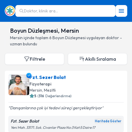
Doktor, klinik ara...
Boyun Düzleşmesi, Mersin
Mersin
içinde toplam
6
Boyun Düzleşmesi
uygulayan doktor -
uzman bulundu
Filtrele
Akıllı Sıralama
Fzt. Sezer Bolat
Fizyoterapi
Mersin
, Mezitli
5
(
316
Değerlendirme)
Danışanlarına çok iyi tedavi süreçi gerçekleştiriyor
Fzt. Sezer Bolat
Haritada Göster
Yeni Mah. 33171. Sok. Civanlar Plaza No:3 Kat:5 Daire:17