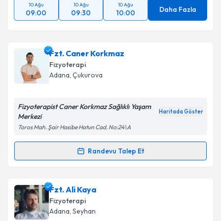
10 Ağu
10 Ağu
10 Ağu
Daha Fazla
09:00
09:30
10:00
Fzt. Caner Korkmaz
Fizyoterapi
Adana
, Çukurova
Fizyoterapist Caner Korkmaz Sağlıklı Yaşam
Haritada Göster
Merkezi
Toros Mah. Şair Hasibe Hatun Cad. No:24\A
Randevu Talep Et
Randevu Takvimi Talebi
Fzt. Caner Korkmaz
için randevu takvimi talebi
Fzt. Ali Kaya
oluşturun. Size bu uzmandan randevu almanız için bir
Fizyoterapi
takvim hazırlandığında e-posta ile bilgilendireceğiz.
Adana
, Seyhan