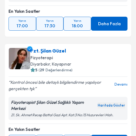
En Yakın Saatler
Yarın
Yarın
Yarın
Daha Fazla
17:00
17:30
18:00
Fzt. Şilan Güzel
Fizyoterapi
Diyarbakır
, Kayapınar
5
(
29
Değerlendirme)
Kontrol öncesi bile detaylı bilgilendirme yapılıyor
Devamı
gerçekten tşk
Fizyoterapist Şilan Güzel Sağlıklı Yaşam
Haritada Göster
Merkezi
21. Sk. Ahmet Recep Battal Gazi Apt. Kat:3 No:15 Huzurevleri Mah.
En Yakın Saatler