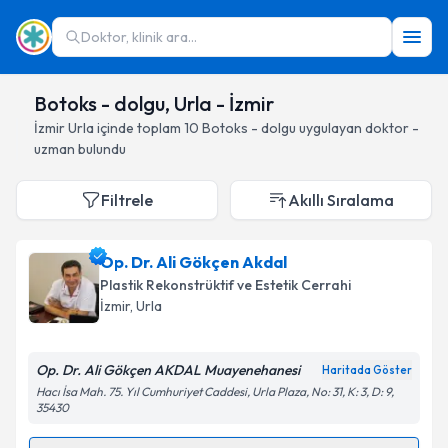
Doktor, klinik ara...
Botoks - dolgu, Urla - İzmir
İzmir
Urla
içinde toplam
10
Botoks - dolgu
uygulayan doktor -
uzman bulundu
Filtrele
Akıllı Sıralama
Op. Dr. Ali Gökçen Akdal
Plastik Rekonstrüktif ve Estetik Cerrahi
İzmir
, Urla
Op. Dr. Ali Gökçen AKDAL Muayenehanesi
Haritada Göster
Hacı İsa Mah. 75. Yıl Cumhuriyet Caddesi, Urla Plaza, No: 31, K: 3, D: 9,
35430