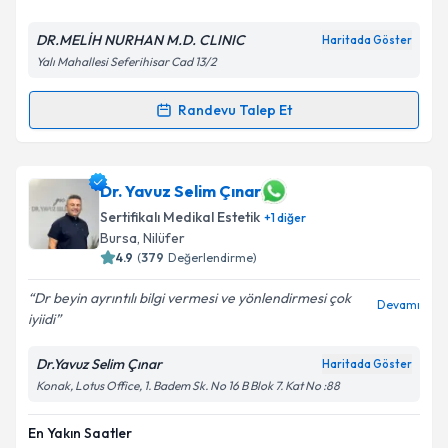
DR.MELİH NURHAN M.D. CLINIC
Haritada Göster
Yalı Mahallesi Seferihisar Cad 13/2
Randevu Talep Et
Randevu Takvimi Talebi
Dr. Melih Nurhan
için randevu takvimi talebi
Dr. Yavuz Selim Çınar
oluşturun. Size bu uzmandan randevu almanız için bir
Sertifikalı Medikal Estetik
+
1
diğer
takvim hazırlandığında e-posta ile bilgilendireceğiz.
Bursa
, Nilüfer
4.9
(
379
Değerlendirme)
E-posta Adresiniz
Dr beyin ayrıntılı bilgi vermesi ve yönlendirmesi çok
Devamı
iyiidi
Dr.Yavuz Selim Çınar
Kişisel verilerimin işlenmesine ilişkin
Aydınlatma
Haritada Göster
Metni
'ni okudum ve kişisel verilerimin belirtilen
Konak, Lotus Office, 1. Badem Sk. No 16 B Blok 7. Kat No :88
kapsamda işlenmesini kabul ediyorum.
En Yakın Saatler