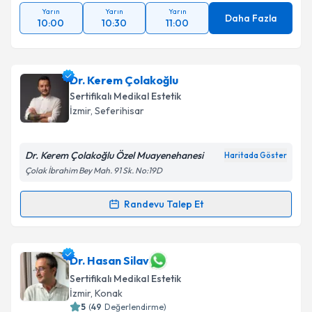
Takvim Talebini Gönder
Yarın
Yarın
Yarın
Daha Fazla
10:00
10:30
11:00
Dr. Kerem Çolakoğlu
Sertifikalı Medikal Estetik
İzmir
, Seferihisar
Dr. Kerem Çolakoğlu Özel Muayenehanesi
Haritada Göster
Çolak İbrahim Bey Mah. 91 Sk. No:19D
Randevu Talep Et
Randevu Takvimi Talebi
Dr. Kerem Çolakoğlu
için randevu takvimi talebi
Dr. Hasan Silav
oluşturun. Size bu uzmandan randevu almanız için bir
Sertifikalı Medikal Estetik
takvim hazırlandığında e-posta ile bilgilendireceğiz.
İzmir
, Konak
5
(
49
Değerlendirme)