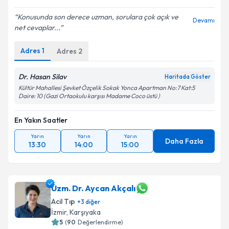
E-posta Adresiniz
Konusunda son derece uzman, sorulara çok açık ve
Devamı
net cevaplar...
Adres
1
Kişisel verilerimin işlenmesine ilişkin
Adres
2
Aydınlatma
Metni
'ni okudum ve kişisel verilerimin belirtilen
kapsamda işlenmesini kabul ediyorum.
Dr. Hasan Silav
Haritada Göster
Kültür Mahallesi Şevket Özçelik Sokak Yonca Apartman No:7 Kat:5
Daire: 10 (Gazi Ortaokulu karşısı Madame Coco üstü )
Takvim Talebini Gönder
En Yakın Saatler
Yarın
Yarın
Yarın
Daha Fazla
13:30
14:00
15:00
Uzm. Dr. Aycan Akçalı
Acil Tıp
+
3
diğer
İzmir
, Karşıyaka
5
(
90
Değerlendirme)