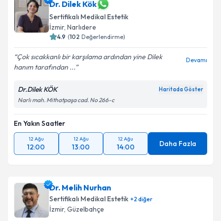
takvim hazırlandığında e-posta ile bilgilendireceğiz.
Dr. Dilek Kök
Sertifikalı Medikal Estetik
E-posta Adresiniz
İzmir
, Narlıdere
4.9
(
102
Değerlendirme)
Çok sıcakkanlı bir karşılama ardından yine Dilek
Devamı
hanım tarafından ...
Kişisel verilerimin işlenmesine ilişkin
Aydınlatma
Metni
'ni okudum ve kişisel verilerimin belirtilen
Dr.Dilek KÖK
Haritada Göster
kapsamda işlenmesini kabul ediyorum.
Narlı mah. Mithatpaşa cad. No 266-c
Takvim Talebini Gönder
En Yakın Saatler
12 Ağu
12 Ağu
12 Ağu
Daha Fazla
12:00
13:00
14:00
Dr. Melih Nurhan
Sertifikalı Medikal Estetik
+
2
diğer
İzmir
, Güzelbahçe