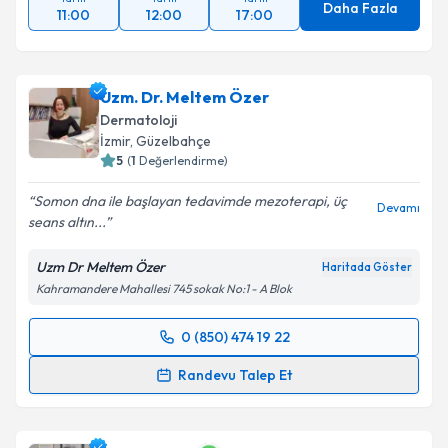
Daha Fazla
11:00
12:00
17:00
Uzm. Dr. Meltem Özer
Dermatoloji
İzmir
, Güzelbahçe
5
(
1
Değerlendirme)
Somon dna ile başlayan tedavimde mezoterapi, üç
Devamı
seans altın...
Uzm Dr Meltem Özer
Haritada Göster
Kahramandere Mahallesi 745 sokak No:1 - A Blok
0 (850) 474 19 22
Randevu Takvimi Talebi
Randevu Talep Et
Uzm. Dr. Meltem Özer
için randevu takvimi talebi
oluşturun. Size bu uzmandan randevu almanız için bir