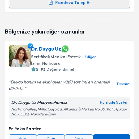
Randevu Talep Et
Randevu Takvimi Talebi
Op. Dr. Ali Gökçen Akdal
için randevu takvimi talebi
Bölgenize yakın diğer uzmanlar
oluşturun. Size bu uzmandan randevu almanız için bir
takvim hazırlandığında e-posta ile bilgilendireceğiz.
Dr. Duygu Uz
E-posta Adresiniz
Sertifikalı Medikal Estetik
+
2
diğer
İzmir
, Narlıdere
5
(
93
Değerlendirme)
Kişisel verilerimin işlenmesine ilişkin
Aydınlatma
Duygu hanım ve ekibi güler yüzlü samimi en önemlisi
Devamı
Metni
'ni okudum ve kişisel verilerimin belirtilen
dürüst...
kapsamda işlenmesini kabul ediyorum.
Dr. Duygu Uz Muayenehanesi
Haritada Göster
Narlı mahallesi, Mithatpaşa Cd. Alkanlar İş Merkezi No:301 Kat:3 İç Kapı
Takvim Talebini Gönder
No:7, 35320 Narlıdere/İzmir
En Yakın Saatler
Yarın
Yarın
Yarın