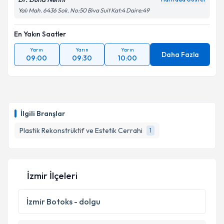
Yalı Mah. 6436 Sok. No:50 Biva Suit Kat:4 Daire:49
En Yakın Saatler
Yarın
Yarın
Yarın
Daha Fazla
09:00
09:30
10:00
İlgili Branşlar
Plastik Rekonstrüktif ve Estetik Cerrahi
1
İzmir İlçeleri
İzmir
Botoks - dolgu