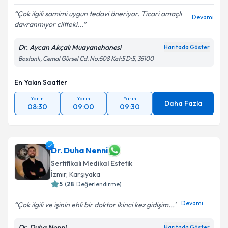
Çok ilgili samimi uygun tedavi öneriyor. Ticari amaçlı
Devamı
davranmıyor ciltteki...
Dr. Aycan Akçalı Muayanehanesi
Haritada Göster
Bostanlı, Cemal Gürsel Cd. No:508 Kat:5 D:5, 35100
En Yakın Saatler
Yarın
Yarın
Yarın
Daha Fazla
08:30
09:00
09:30
Dr. Duha Nenni
Sertifikalı Medikal Estetik
İzmir
, Karşıyaka
5
(
28
Değerlendirme)
Devamı
Çok ilgili ve işinin ehli bir doktor ikinci kez gidişim...
Dr. Duha Nenni
Haritada Göster