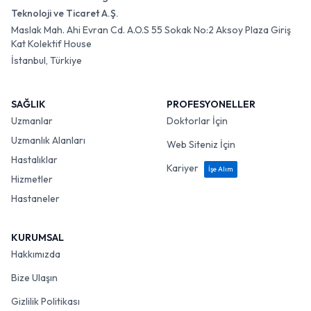
Teknoloji ve Ticaret A.Ş.
Maslak Mah. Ahi Evran Cd. A.O.S 55 Sokak No:2 Aksoy Plaza Giriş
Kat Kolektif House
İstanbul, Türkiye
SAĞLIK
PROFESYONELLER
Uzmanlar
Doktorlar İçin
Uzmanlık Alanları
Web Siteniz İçin
Hastalıklar
Kariyer
İşe Alım
Hizmetler
Hastaneler
KURUMSAL
Hakkımızda
Bize Ulaşın
Gizlilik Politikası