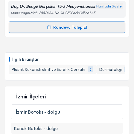
Doç.Dr. Bengü Gerçeker Türk Muayenehanesi
Haritada Göster
Kişisel verilerimin işlenmesine ilişkin
Aydınlatma
Mansuroğlu Mah. 288/4 Sk. No: 16 / 23 Park Office K: 3
Metni
'ni okudum ve kişisel verilerimin belirtilen
kapsamda işlenmesini kabul ediyorum.
Randevu Talep Et
Randevu Takvimi Talebi
Takvim Talebini Gönder
Doç. Dr. Bengü Gerçeker Türk
için randevu takvimi
talebi oluşturun. Size bu uzmandan randevu almanız
İlgili Branşlar
için bir takvim hazırlandığında e-posta ile
bilgilendireceğiz.
Plastik Rekonstrüktif ve Estetik Cerrahi
Dermatoloji
3
2
E-posta Adresiniz
İzmir İlçeleri
Kişisel verilerimin işlenmesine ilişkin
Aydınlatma
İzmir
Botoks - dolgu
Metni
'ni okudum ve kişisel verilerimin belirtilen
kapsamda işlenmesini kabul ediyorum.
Konak
Botoks - dolgu