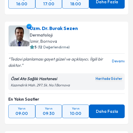
Daha Fazla
16:00
17:00
18:00
Uzm. Dr. Burak Sezen
Dermatoloji
İzmir
, Bornova
5
(
12
Değerlendirme)
Tedavi planlaması gayet güzel ve açıklayıcı. İlgili bir
Devamı
doktor.
Özel Ata Sağlık Hastanesi
Haritada Göster
Kazımdirik Mah. 297. Sk. No:1 Bornova
En Yakın Saatler
Yarın
Yarın
Yarın
Daha Fazla
09:00
09:30
10:00