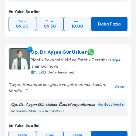
En Yakın Saatler
Yarın
Yarın
Yarın
Daha Fazla
09:00
09:30
10:00
Op. Dr. Ayşen Gür Usluer
Plastik Rekonstrüktif ve Estetik Cerrahi
+
1
diğer
İzmir
, Bornova
5
(
322
Değerlendirme)
Ayşen Hanıma ilk kez gittim ve çok memnun kaldım.
Devamı
Kendisi...
Op. Dr. Ayşen Gür Usluer Özel Muaynehanesi
Haritada Göster
Kazımdirik Mah. 372/14 Sok No:17
En Yakın Saatler
10 Ağu
10 Ağu
10 Ağu