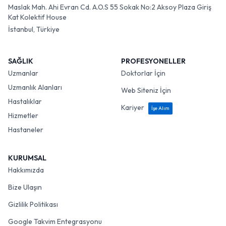
Maslak Mah. Ahi Evran Cd. A.O.S 55 Sokak No:2 Aksoy Plaza Giriş
Kat Kolektif House
İstanbul, Türkiye
SAĞLIK
PROFESYONELLER
Uzmanlar
Doktorlar İçin
Uzmanlık Alanları
Web Siteniz İçin
Hastalıklar
Kariyer
İşe Alım
Hizmetler
Hastaneler
KURUMSAL
Hakkımızda
Bize Ulaşın
Gizlilik Politikası
Google Takvim Entegrasyonu