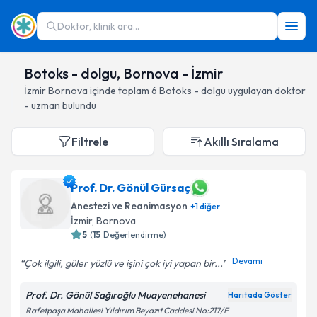
Doktor, klinik ara...
Botoks - dolgu, Bornova - İzmir
İzmir
Bornova
içinde toplam
6
Botoks - dolgu
uygulayan doktor
- uzman bulundu
Filtrele
Akıllı Sıralama
Prof. Dr. Gönül Gürsaç
Anestezi ve Reanimasyon
+
1
diğer
İzmir
, Bornova
5
(
15
Değerlendirme)
Devamı
Çok ilgili, güler yüzlü ve işini çok iyi yapan bir...
Prof. Dr. Gönül Sağıroğlu Muayenehanesi
Haritada Göster
Rafetpaşa Mahallesi Yıldırım Beyazıt Caddesi No:217/F