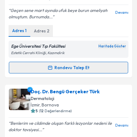
Geçen sene mart ayında ufuk beye burun ameliyatı
Devamı
olmuştum. Burnumda...
Kişisel verilerimin işlenmesine ilişkin
Aydınlatma
Metni
'ni okudum ve kişisel verilerimin belirtilen
Adres
1
Adres
2
kapsamda işlenmesini kabul ediyorum.
Ege Üniversitesi Tıp Fakültesi
Haritada Göster
Takvim Talebini Gönder
Estetik Cerrahi Kliniği, Kazımdirik
Randevu Talep Et
Randevu Takvimi Talebi
Prof. Dr. Ufuk Bilkay
için randevu takvimi talebi
Doç. Dr. Bengü Gerçeker Türk
oluşturun. Size bu uzmandan randevu almanız için bir
Dermatoloji
takvim hazırlandığında e-posta ile bilgilendireceğiz.
İzmir
, Bornova
5
(
12
Değerlendirme)
E-posta Adresiniz
Benlerim ve cildimde oluşan farklı lezyonlar nedeni ile
Devamı
doktor tavsiyesi...