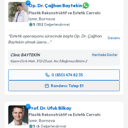
Op. Dr. Çağhan Baytekin
Plastik Rekonstrüktif ve Estetik Cerrahi
İzmir
, Bornova
5
(
102
Değerlendirme)
Estetik operasyonu sürecinde başta Op. Dr. Çağhan
Devamı
Baytekin olmak üzere...
Clinic BAYTEKİN
Haritada Göster
Kazım Dirik Mah. 372/23 sok. No:3 Bağımsız Bölüm 2
0 (850) 474 82 35
Randevu Takvimi Talebi
Randevu Talep Et
Op. Dr. Çağhan Baytekin
için randevu takvimi talebi
oluşturun. Size bu uzmandan randevu almanız için bir
Prof. Dr. Ufuk Bilkay
takvim hazırlandığında e-posta ile bilgilendireceğiz.
Plastik Rekonstrüktif ve Estetik Cerrahi
E-posta Adresiniz
İzmir
, Bornova
5
(
6
Değerlendirme)