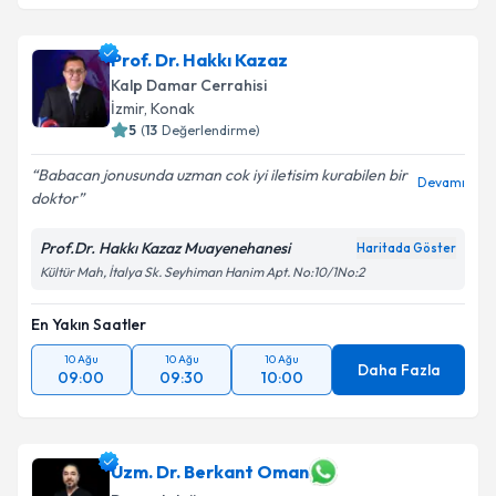
Prof. Dr. Hakkı Kazaz
Kalp Damar Cerrahisi
İzmir
, Konak
5
(
13
Değerlendirme)
Babacan jonusunda uzman cok iyi iletisim kurabilen bir
Devamı
doktor
Prof.Dr. Hakkı Kazaz Muayenehanesi
Haritada Göster
Kültür Mah, İtalya Sk. Seyhiman Hanim Apt. No:10/1No:2
En Yakın Saatler
10 Ağu
10 Ağu
10 Ağu
Daha Fazla
09:00
09:30
10:00
Uzm. Dr. Berkant Oman