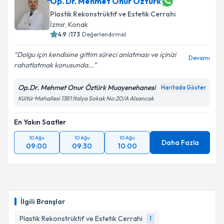
Op. Dr. Mehmet Onur Öztürk
Plastik Rekonstrüktif ve Estetik Cerrahi
İzmir
, Konak
4.9
(
173
Değerlendirme)
Dolgu için kendisine gittim süreci anlatması ve içinizi
Devamı
rahatlatmak konusunda...
Op.Dr. Mehmet Onur Öztürk Muayenehanesi
Haritada Göster
Kültür Mahallesi 1381 İtalya Sokak No:20/A Alsancak
En Yakın Saatler
10 Ağu
10 Ağu
10 Ağu
Daha Fazla
09:00
09:30
10:00
İlgili Branşlar
Plastik Rekonstrüktif ve Estetik Cerrahi
1