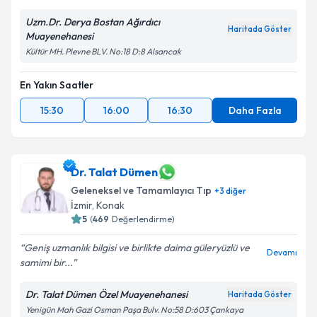
Uzm.Dr. Derya Bostan Ağırdıcı
Haritada Göster
Muayenehanesi
Kültür MH. Plevne BLV. No:18 D:8 Alsancak
En Yakın Saatler
15:30
16:00
16:30
Daha Fazla
Dr. Talat Dümen
Geleneksel ve Tamamlayıcı Tıp
+
3
diğer
İzmir
, Konak
5
(
469
Değerlendirme)
Geniş uzmanlık bilgisi ve birlikte daima güleryüzlü ve
Devamı
samimi bir...
Dr. Talat Dümen Özel Muayenehanesi
Haritada Göster
Yenigün Mah Gazi Osman Paşa Bulv. No:58 D:603 Çankaya