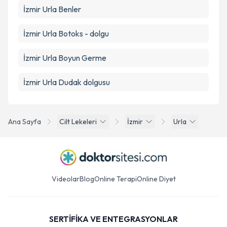
İzmir Urla Benler
İzmir Urla Botoks - dolgu
İzmir Urla Boyun Germe
İzmir Urla Dudak dolgusu
Ana Sayfa
Cilt Lekeleri
İzmir
Urla
Videolar
Blog
Online Terapi
Online Diyet
SERTİFİKA VE ENTEGRASYONLAR