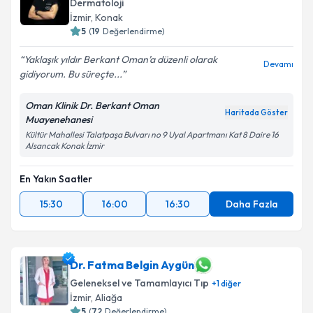
Dermatoloji
İzmir
, Konak
5
(
19
Değerlendirme)
Yaklaşık yıldır Berkant Oman’a düzenli olarak
Devamı
gidiyorum. Bu süreçte...
Oman Klinik Dr. Berkant Oman
Haritada Göster
Muayenehanesi
Kültür Mahallesi Talatpaşa Bulvarı no 9 Uyal Apartmanı Kat 8 Daire 16
Alsancak Konak İzmir
En Yakın Saatler
15:30
16:00
16:30
Daha Fazla
Dr. Fatma Belgin Aygün
Geleneksel ve Tamamlayıcı Tıp
+
1
diğer
İzmir
, Aliağa
5
(
72
Değerlendirme)