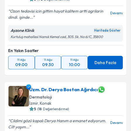
Ozon tedavisi icin gittim hayat kalitem artti agrilarin
Devamı
dindi. işinde...
Ayzone Klinik
Haritada Göster
Kurtuluş mahallesi Namık Kemal cad, 305. Sk. No:6/C, 35800
En Yakın Saatler
11 Ağu
11 Ağu
11 Ağu
Daha Fazla
09:00
09:30
10:00
Uzm. Dr. Derya Bostan Ağırdıcı
Dermatoloji
İzmir
, Konak
5
(
18
Değerlendirme)
Cildimi gözü kapalı Derya Hanım a emanet ediyorum.
Devamı
Cilt yaşım...