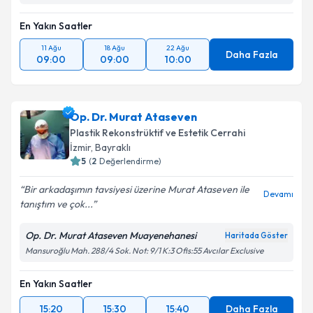
En Yakın Saatler
11 Ağu
18 Ağu
22 Ağu
Daha Fazla
09:00
09:00
10:00
Op. Dr. Murat Ataseven
Plastik Rekonstrüktif ve Estetik Cerrahi
İzmir
, Bayraklı
5
(
2
Değerlendirme)
Bir arkadaşımın tavsiyesi üzerine Murat Ataseven ile
Devamı
tanıştım ve çok...
Op. Dr. Murat Ataseven Muayenehanesi
Haritada Göster
Mansuroğlu Mah. 288/4 Sok. Not: 9/1 K:3 Ofis:55 Avcılar Exclusive
En Yakın Saatler
15:20
15:30
15:40
Daha Fazla