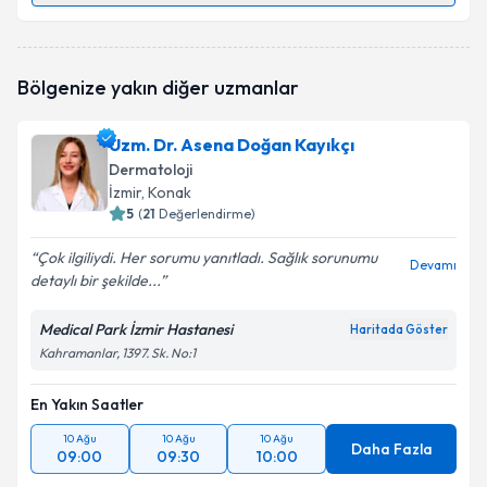
Op. Dr. Ali Gökçen Akdal
için randevu takvimi talebi
Bölgenize yakın diğer uzmanlar
oluşturun. Size bu uzmandan randevu almanız için bir
takvim hazırlandığında e-posta ile bilgilendireceğiz.
Uzm. Dr. Asena Doğan Kayıkçı
E-posta Adresiniz
Dermatoloji
İzmir
, Konak
5
(
21
Değerlendirme)
Çok ilgiliydi. Her sorumu yanıtladı. Sağlık sorunumu
Kişisel verilerimin işlenmesine ilişkin
Aydınlatma
Devamı
detaylı bir şekilde...
Metni
'ni okudum ve kişisel verilerimin belirtilen
kapsamda işlenmesini kabul ediyorum.
Medical Park İzmir Hastanesi
Haritada Göster
Kahramanlar, 1397. Sk. No:1
Takvim Talebini Gönder
En Yakın Saatler
10 Ağu
10 Ağu
10 Ağu
Daha Fazla
09:00
09:30
10:00