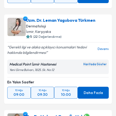
Uzm. Dr. Leman Yagubova Türkmen
Dermatoloji
İzmir
, Karşıyaka
5
(
22
Değerlendirme)
Gerekli ilgi ve alaka açıklayıcı konusmalari tedavi
Devamı
hakkında bilgilendirmesi
Medical Point İzmir Hastanesi
Haritada Göster
Yeni Girne Bulvarı, 1825. Sk. No:12
En Yakın Saatler
10 Ağu
10 Ağu
10 Ağu
Daha Fazla
09:00
09:30
10:00