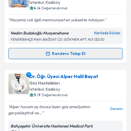
takvim hazırlandığında e-posta ile bilgilendireceğiz.
İstanbul
, Kadıköy
4
(
4
Değerlendirme)
E-posta Adresiniz
Hocamiz cok ilgili.memnuniyet en yuksekte tutuluyor.
Nedim Budakoğlu Muayenehane
Haritada Göster
FENERBAHÇE MAH. BAĞDAT CD. GÖKMEN APT. NO:132/20
Kişisel verilerimin işlenmesine ilişkin
Aydınlatma
Metni
'ni okudum ve kişisel verilerimin belirtilen
kapsamda işlenmesini kabul ediyorum.
Randevu Talep Et
Randevu Takvimi Talebi
Takvim Talebini Gönder
Dr. Nedim Budakoğlu
için randevu takvimi talebi
Dr. Öğr. Üyesi Alper Halil Bayat
oluşturun. Size bu uzmandan randevu almanız için bir
Göz Hastalıkları
takvim hazırlandığında e-posta ile bilgilendireceğiz.
İstanbul
, Kadıköy
5
(
9
Değerlendirme)
E-posta Adresiniz
Alper hocam ay öncesi lazer göz ameliyatımı
Devamı
gerçekleştirdi ve...
Bahçeşehir Üniversite Hastanesi Medical Park
Kişisel verilerimin işlenmesine ilişkin
Aydınlatma