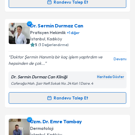
Kişisel verilerimin işlenmesine ilişkin
Aydınlatma
Randevu Talep Et
Randevu Takvimi Talebi
Metni
'ni okudum ve kişisel verilerimin belirtilen
kapsamda işlenmesini kabul ediyorum.
Uzm. Dr. Deniz Koral
için randevu takvimi talebi
Dr. Sermin Durmaz Can
oluşturun. Size bu uzmandan randevu almanız için bir
Takvim Talebini Gönder
Pratisyen Hekimlik
+
1
diğer
takvim hazırlandığında e-posta ile bilgilendireceğiz.
İstanbul
, Kadıköy
5
(
1
Değerlendirme)
E-posta Adresiniz
Doktor Şermin Hanım'a bir kaç işlem yaptırdım ve
Devamı
hepsinden de çok...
Dr. Sermin Durmaz Can Kliniği
Haritada Göster
Kişisel verilerimin işlenmesine ilişkin
Aydınlatma
Caferağa Mah. Şair Nefi Sokak No. 24 Kat: 1 Daire. 4
Metni
'ni okudum ve kişisel verilerimin belirtilen
kapsamda işlenmesini kabul ediyorum.
Randevu Talep Et
Randevu Takvimi Talebi
Takvim Talebini Gönder
Dr. Sermin Durmaz Can
için randevu takvimi talebi
Uzm. Dr. Emre Tambay
oluşturun. Size bu uzmandan randevu almanız için bir
Dermatoloji
takvim hazırlandığında e-posta ile bilgilendireceğiz.
İstanbul
, Kadıköy