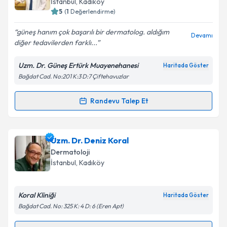
Takvim Talebini Gönder
İstanbul
, Kadıköy
5
(
1
Değerlendirme)
E-posta Adresiniz
güneş hanım çok başarılı bir dermatolog. aldığım
Devamı
diğer tedavilerden farklı...
Uzm. Dr. Güneş Ertürk Muayenehanesi
Haritada Göster
Kişisel verilerimin işlenmesine ilişkin
Aydınlatma
Bağdat Cad. No:201 K:3 D:7 Çiftehavuzlar
Metni
'ni okudum ve kişisel verilerimin belirtilen
kapsamda işlenmesini kabul ediyorum.
Randevu Talep Et
Randevu Takvimi Talebi
Takvim Talebini Gönder
Uzm. Dr. Güneş Ertürk
için randevu takvimi talebi
Uzm. Dr. Deniz Koral
oluşturun. Size bu uzmandan randevu almanız için bir
Dermatoloji
takvim hazırlandığında e-posta ile bilgilendireceğiz.
İstanbul
, Kadıköy
E-posta Adresiniz
Koral Kliniği
Haritada Göster
Bağdat Cad. No: 325 K: 4 D: 6 (Eren Apt)