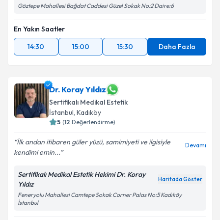
Göztepe Mahallesi Bağdat Caddesi Güzel Sokak No:2 Daire:6
En Yakın Saatler
14:30
15:00
15:30
Daha Fazla
Dr. Koray Yıldız
Sertifikalı Medikal Estetik
İstanbul
, Kadıköy
5
(
12
Değerlendirme)
İlk andan itibaren güler yüzü, samimiyeti ve ilgisiyle
Devamı
kendimi emin...
Sertifikalı Medikal Estetik Hekimi Dr. Koray
Haritada Göster
Yıldız
Feneryolu Mahallesi Camtepe Sokak Corner Palas No:5 Kadıköy
İstanbul