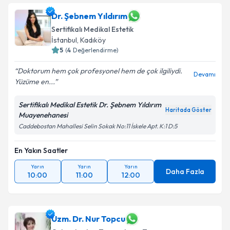
Dr. Şebnem Yıldırım
Sertifikalı Medikal Estetik
İstanbul
, Kadıköy
5
(
4
Değerlendirme)
Doktorum hem çok profesyonel hem de çok ilgiliydi.
Devamı
Yüzüme en...
Sertifikalı Medikal Estetik Dr. Şebnem Yıldırım
Haritada Göster
Muayenehanesi
Caddebostan Mahallesi Selin Sokak No:11 İskele Apt. K:1 D:5
En Yakın Saatler
Yarın
Yarın
Yarın
Daha Fazla
10:00
11:00
12:00
Uzm. Dr. Nur Topcu