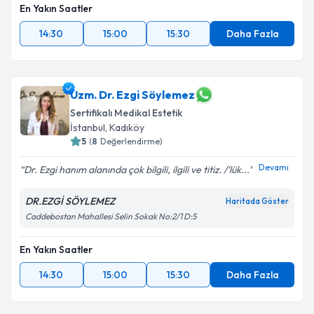
En Yakın Saatler
14:30
15:00
15:30
Daha Fazla
Uzm. Dr. Ezgi Söylemez
Sertifikalı Medikal Estetik
İstanbul
, Kadıköy
5
(
8
Değerlendirme)
Devamı
Dr. Ezgi hanım alanında çok bilgili, ilgili ve titiz. /'lük...
DR.EZGİ SÖYLEMEZ
Haritada Göster
Caddebostan Mahallesi Selin Sokak No:2/1 D:5
En Yakın Saatler
14:30
15:00
15:30
Daha Fazla