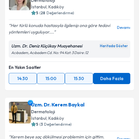
Dermatoloji
İstanbul
, Kadıköy
E-posta Adresiniz
5
(
28
Değerlendirme)
Her türlü konuda hastasıyla ilgilenip ona göre tedavi
Devamı
yöntemleri uyguluyor....
Kişisel verilerimin işlenmesine ilişkin
Aydınlatma
Uzm. Dr. Deniz Küçükay Muayehanesi
Haritada Göster
Metni
'ni okudum ve kişisel verilerimin belirtilen
Acıbadem, Acıbadem Cd. No: 94 Kat: 3 Daire :12
kapsamda işlenmesini kabul ediyorum.
En Yakın Saatler
Takvim Talebini Gönder
14:30
15:00
15:30
Daha Fazla
Uzm. Dr. Kerem Baykal
Dermatoloji
İstanbul
, Kadıköy
5
(
3
Değerlendirme)
Kerem beye saç dökülmesi problemim için gittim.
Devamı