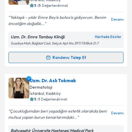
5
(
5
Değerlendirme)
E-posta Adresiniz
Yaklaşık - yıldır Emre Bey’e botox’a gidiyorum. Benim
Devamı
önceliğim doğallık...
Uzm. Dr. Emre Tambay Kliniği
Haritada Göster
Kişisel verilerimin işlenmesine ilişkin
Aydınlatma
Suadiye Mah.Bağdat Cad. Selçuk Apt.No:397/1 B Blok D:7
Metni
'ni okudum ve kişisel verilerimin belirtilen
kapsamda işlenmesini kabul ediyorum.
Randevu Talep Et
Randevu Takvimi Talebi
Takvim Talebini Gönder
Uzm. Dr. Emre Tambay
için randevu takvimi talebi
Uzm. Dr. Aslı Tokmak
oluşturun. Size bu uzmandan randevu almanız için bir
Dermatoloji
takvim hazırlandığında e-posta ile bilgilendireceğiz.
İstanbul
, Kadıköy
5
(
1
Değerlendirme)
E-posta Adresiniz
Çocukluğumdan beri yaşadığım estetik olarakda beni
Devamı
mutsuz yapan burun kenarlarımdaki...
Bahçeşehir Üniversite Hastanesi Medical Park