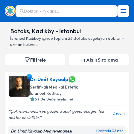
Doktor, klinik ara...
Botoks, Kadıköy - İstanbul
İstanbul
Kadıköy
içinde toplam
23
Botoks
uygulayan doktor -
uzman bulundu
Filtrele
Akıllı Sıralama
Dr. Ümit Kayaalp
Sertifikalı Medikal Estetik
İstanbul
, Kadıköy
5
(
104
Değerlendirme)
Çok memnunum ve gözüm kapalı güveneceğim tek
Devamı
doktor kesinlikle.
Dr. Ümit Kayaalp Muayenehanesi
Haritada Göster