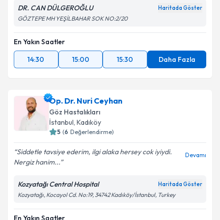
DR. CAN DÜLGEROĞLU
Haritada Göster
GÖZTEPE MH YEŞİLBAHAR SOK NO:2/20
En Yakın Saatler
14:30
15:00
15:30
Daha Fazla
Op. Dr. Nuri Ceyhan
Göz Hastalıkları
İstanbul
, Kadıköy
5
(
6
Değerlendirme)
Siddetle tavsiye ederim, ilgi alaka hersey cok iyiydi.
Devamı
Nergiz hanim...
Kozyatağı Central Hospital
Haritada Göster
Kozyatağı, Kocayol Cd. No:19, 34742 Kadıköy/İstanbul, Turkey
En Yakın Saatler