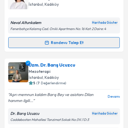
almanız için bir takvim hazırlandığında e-posta ile
İstanbul
, Kadıköy
bilgilendireceğiz.
E-posta Adresiniz
Neval Altunkalem
Haritada Göster
Fenerbahçe Kalamış Cad. Oniki Apartmanı No: 16 Kat: 2 Daire: 4
Randevu Talep Et
Randevu Takvimi Talebi
Kişisel verilerimin işlenmesine ilişkin
Aydınlatma
Metni
'ni okudum ve kişisel verilerimin belirtilen
kapsamda işlenmesini kabul ediyorum.
Uzm. Dr. Neval Altunkalem
için randevu takvimi
Uzm. Dr. Barış Ucuzcu
talebi oluşturun. Size bu uzmandan randevu almanız
Mezoterapi
için bir takvim hazırlandığında e-posta ile
Takvim Talebini Gönder
İstanbul
, Kadıköy
bilgilendireceğiz.
5
(
7
Değerlendirme)
E-posta Adresiniz
Aşırı memnun kaldım Barış Bey ve asistanı Dilan
Devamı
hanımın ilgili...
Dr. Barış Ucuzcu
Haritada Göster
Caddebostan Mahallesi Tanzimat Sokak No:3 K:1 D:3
Kişisel verilerimin işlenmesine ilişkin
Aydınlatma
Metni
'ni okudum ve kişisel verilerimin belirtilen