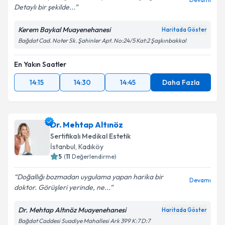
Detaylı bir şekilde...
Kerem Baykal Muayenehanesi
Haritada Göster
Bağdat Cad. Noter Sk. Şahinler Apt. No:24/5 Kat:2 Şaşkınbakkal
En Yakın Saatler
14:15
14:30
14:45
Daha Fazla
Dr. Mehtap Altınöz
Sertifikalı Medikal Estetik
İstanbul
, Kadıköy
5
(
11
Değerlendirme)
Doğallığı bozmadan uygulama yapan harika bir
Devamı
doktor. Görüşleri yerinde, ne...
Dr. Mehtap Altınöz Muayenehanesi
Haritada Göster
Bağdat Caddesi Suadiye Mahallesi Ark 399 K:7 D:7