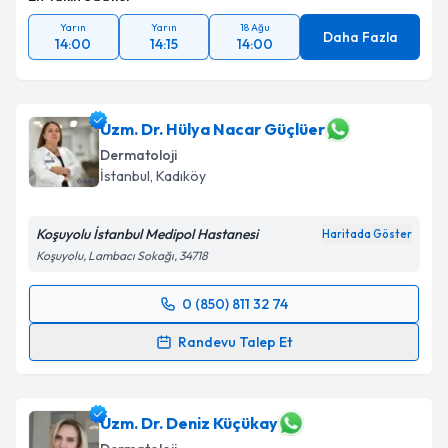
Yarın
Yarın
18 Ağu
Daha Fazla
14:00
14:15
14:00
Uzm. Dr. Hülya Nacar Güçlüer
Dermatoloji
İstanbul
, Kadıköy
Koşuyolu İstanbul Medipol Hastanesi
Haritada Göster
Koşuyolu, Lambacı Sokağı, 34718
0 (850) 811 32 74
Randevu Takvimi Talebi
Randevu Talep Et
Uzm. Dr. Hülya Nacar Güçlüer
için randevu takvimi
talebi oluşturun. Size bu uzmandan randevu almanız
için bir takvim hazırlandığında e-posta ile
Uzm. Dr. Deniz Küçükay
bilgilendireceğiz.