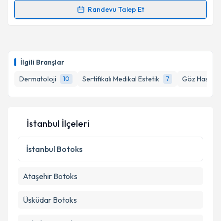
kapsamda işlenmesini kabul ediyorum.
Randevu Talep Et
Randevu Takvimi Talebi
Takvim Talebini Gönder
Uzm. Dr. Barış Ucuzcu
için randevu takvimi talebi
oluşturun. Size bu uzmandan randevu almanız için bir
İlgili Branşlar
takvim hazırlandığında e-posta ile bilgilendireceğiz.
Dermatoloji
Sertifikalı Medikal Estetik
Göz Hastalık
10
7
E-posta Adresiniz
İstanbul İlçeleri
Kişisel verilerimin işlenmesine ilişkin
Aydınlatma
Metni
'ni okudum ve kişisel verilerimin belirtilen
İstanbul
Botoks
kapsamda işlenmesini kabul ediyorum.
Ataşehir
Botoks
Takvim Talebini Gönder
Üsküdar
Botoks