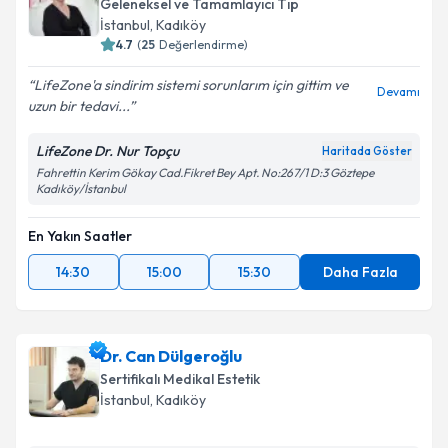
Geleneksel ve Tamamlayıcı Tıp
İstanbul
, Kadıköy
4.7
(
25
Değerlendirme)
LifeZone'a sindirim sistemi sorunlarım için gittim ve
Devamı
uzun bir tedavi...
LifeZone Dr. Nur Topçu
Haritada Göster
Fahrettin Kerim Gökay Cad.Fikret Bey Apt. No:267/1 D:3 Göztepe
Kadıköy/İstanbul
En Yakın Saatler
14:30
15:00
15:30
Daha Fazla
Dr. Can Dülgeroğlu
Sertifikalı Medikal Estetik
İstanbul
, Kadıköy