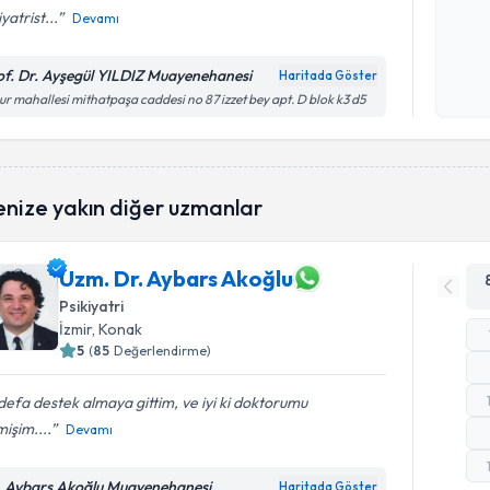
iyatrist...
Devamı
Kişisel
okudum
of. Dr. Ayşegül YILDIZ Muayenehanesi
Haritada Göster
işlenm
r mahallesi mithatpaşa caddesi no 87 izzet bey apt. D blok k3 d5
enize yakın diğer uzmanlar
Uzm. Dr. Aybars Akoğlu
Psikiyatri
İzmir
, Konak
5
(
85
Değerlendirme)
 defa destek almaya gittim, ve iyi ki doktorumu
işim....
Devamı
. Aybars Akoğlu Muayenehanesi
Haritada Göster