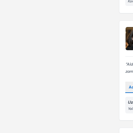
Kon
Ald
zama
A
Uz
Yal