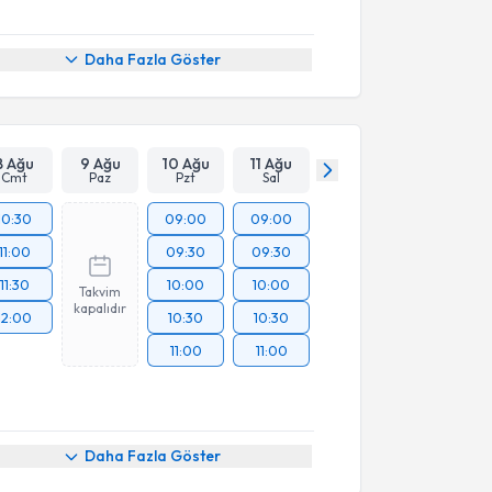
Daha Fazla Göster
8 Ağu
9 Ağu
10 Ağu
11 Ağu
Cmt
Paz
Pzt
Sal
10:30
09:00
09:00
11:00
09:30
09:30
11:30
10:00
10:00
Takvim
kapalıdır
12:00
10:30
10:30
11:00
11:00
Daha Fazla Göster