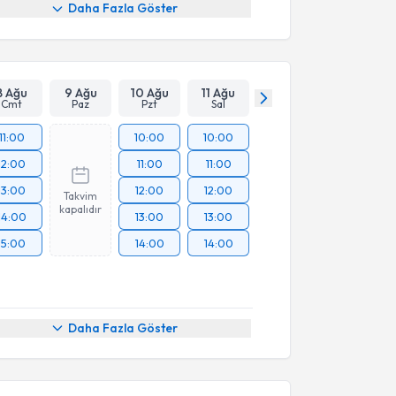
Daha Fazla Göster
8 Ağu
9 Ağu
10 Ağu
11 Ağu
Cmt
Paz
Pzt
Sal
11:00
10:00
10:00
12:00
11:00
11:00
13:00
12:00
12:00
Takvim
kapalıdır
14:00
13:00
13:00
15:00
14:00
14:00
Daha Fazla Göster