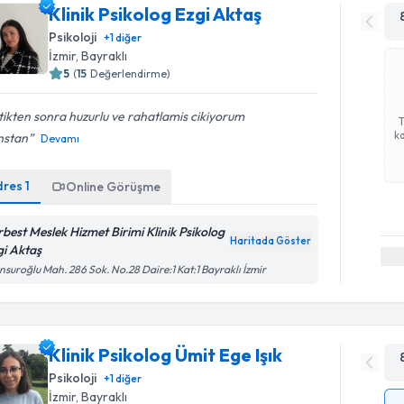
Klinik Psikolog Ezgi Aktaş
Psikoloji
+
1
diğer
İzmir
, Bayraklı
5
(
15
Değerlendirme)
tikten sonra huzurlu ve rahatlamis cikiyorum
ka
nstan
Devamı
dres
1
Online Görüşme
rbest Meslek Hizmet Birimi Klinik Psikolog
Haritada Göster
gi Aktaş
suroğlu Mah. 286 Sok. No.28 Daire:1 Kat:1 Bayraklı İzmir
Klinik Psikolog Ümit Ege Işık
Psikoloji
+
1
diğer
İzmir
, Bayraklı