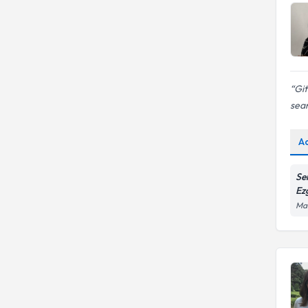
Git
sea
A
Se
Ez
Man