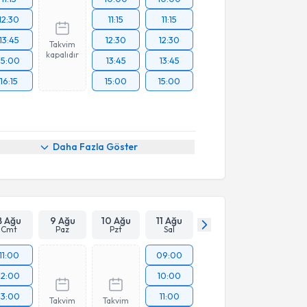
12:30
11:15
11:15
13:45
12:30
12:30
Takvim
kapalıdır
15:00
13:45
13:45
16:15
15:00
15:00
Daha Fazla Göster
8 Ağu
9 Ağu
10 Ağu
11 Ağu
Cmt
Paz
Pzt
Sal
11:00
09:00
12:00
10:00
13:00
11:00
Takvim
Takvim