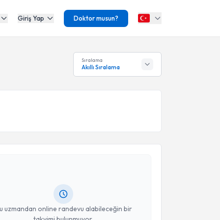
Giriş Yap
Doktor musun?
Sıralama
Akıllı Sıralama
akvimi Talebi
Ayşegül Yıldız
için randevu takvimi talebi oluşturun.
andan randevu almanız için bir takvim
ında e-posta ile bilgilendireceğiz.
resiniz
u uzmandan online randevu alabileceğin bir
takvimi bulunmuyor.