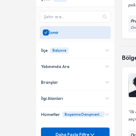
psik
Pr
Onu
İzmir
İlçe
Balçova
Bölg
Yakınımda Ara
Branşlar
Konumuma yakın uzmanları
Karşıyaka
göster
Bayraklı
İlgi Alanları
Konak
İlk
Hizmetler
Boşanma Danışmanlığı
Psikiyatri
seçm
Buca
Mezuniyet
Anksiyete Bozukluğu
Daha Fazla Filtre
Aliağa
Dr