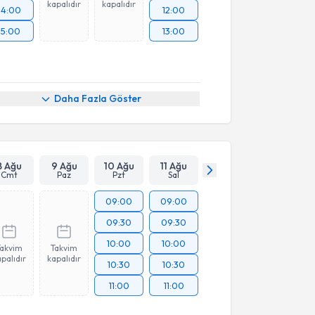
kapalıdır
kapalıdır
14:00
12:00
15:00
13:00
Daha Fazla Göster
8 Ağu
9 Ağu
10 Ağu
11 Ağu
Cmt
Paz
Pzt
Sal
09:00
09:00
09:30
09:30
10:00
10:00
Takvim
Takvim
palıdır
kapalıdır
10:30
10:30
11:00
11:00