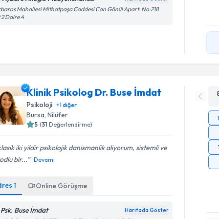
baros Mahallesi Mithatpaşa Caddesi Can Gönül Apart. No:218
 2 Daire 4
Klinik Psikolog Dr. Buse İmdat
Psikoloji
+
1
diğer
Bursa
, Nilüfer
5
(
31
Değerlendirme)
lasik iki yildir psikolojik danismanlik aliyorum, sistemli ve
dlu bir...
Devamı
dres
1
Online Görüşme
. Psk. Buse İmdat
Haritada Göster