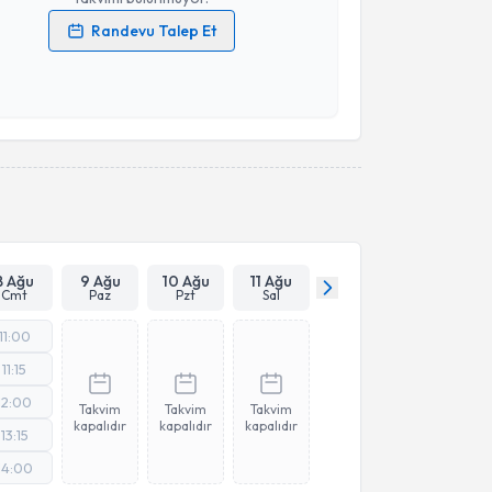
Randevu Talep Et
 verilerimin işlenmesine ilişkin
Aydınlatma Metni
'ni
 ve kişisel verilerimin belirtilen kapsamda
esini kabul ediyorum.
Takvim Talebini Gönder
8 Ağu
9 Ağu
10 Ağu
11 Ağu
Cmt
Paz
Pzt
Sal
11:00
11:15
12:00
Takvim
Takvim
Takvim
kapalıdır
kapalıdır
kapalıdır
13:15
14:00