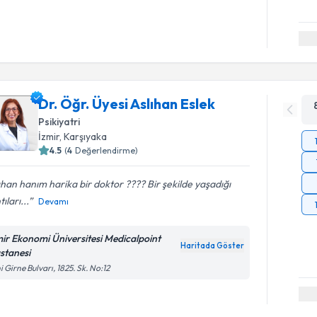
Dr. Öğr. Üyesi Aslıhan Eslek
Psikiyatri
İzmir
, Karşıyaka
4.5
(
4
Değerlendirme)
ıhan hanım harika bir doktor ???? Bir şekilde yaşadığı
tıları...
Devamı
mir Ekonomi Üniversitesi Medicalpoint
Haritada Göster
stanesi
i Girne Bulvarı, 1825. Sk. No:12