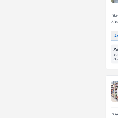
Bir
hiss
A
Ps
Avc
Dai
Geç