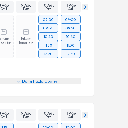
8 Ağu
9 Ağu
10 Ağu
11 Ağu
Cmt
Paz
Pzt
Sal
09:00
09:00
09:50
09:50
10:40
10:40
Takvim
Takvim
palıdır
kapalıdır
11:30
11:30
12:20
12:20
Daha Fazla Göster
8 Ağu
9 Ağu
10 Ağu
11 Ağu
Cmt
Paz
Pzt
Sal
11:15
10:00
10:00