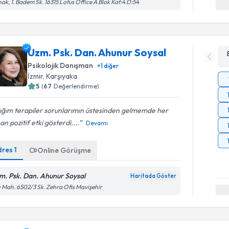
ak, 1. Badem Sk. 16315 Lotus Office A Blok Kat:4 D:54
Uzm. Psk. Dan. Ahunur Soysal
Psikolojik Danışman
+
1
diğer
İzmir
, Karşıyaka
5
(
67
Değerlendirme)
ığım terapiler sorunlarımın üstesinden gelmemde her
n pozitif etki gösterdi....
Devamı
dres
1
Online Görüşme
m. Psk. Dan. Ahunur Soysal
Haritada Göster
ı Mah. 6502/3 Sk. Zehra Ofis Mavişehir