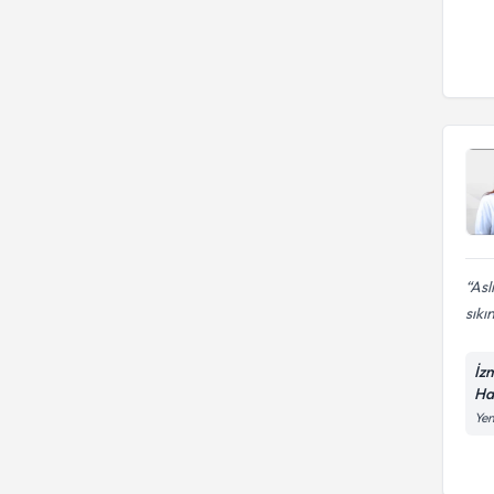
Asl
sıkın
İz
Ha
Yen