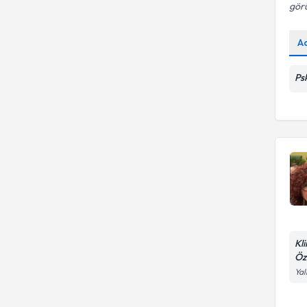
görü
A
Ps
Kl
Öz
Yal