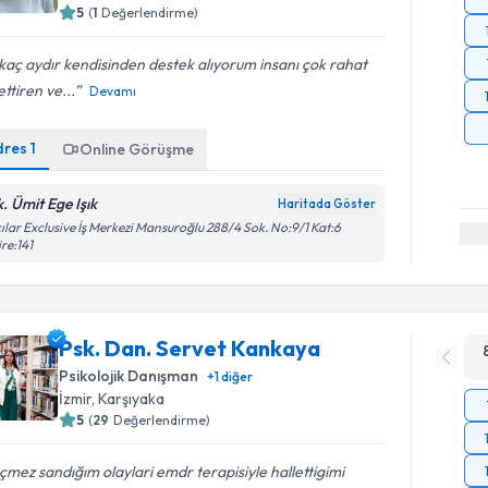
5
(
1
Değerlendirme)
kaç aydır kendisinden destek alıyorum insanı çok rahat
ettiren ve...
Devamı
dres
1
Online Görüşme
k. Ümit Ege Işık
Haritada Göster
ılar Exclusive İş Merkezi Mansuroğlu 288/4 Sok. No:9/1 Kat:6
re:141
Psk. Dan. Servet Kankaya
Psikolojik Danışman
+
1
diğer
İzmir
, Karşıyaka
5
(
29
Değerlendirme)
mez sandığım olaylari emdr terapisiyle hallettigimi