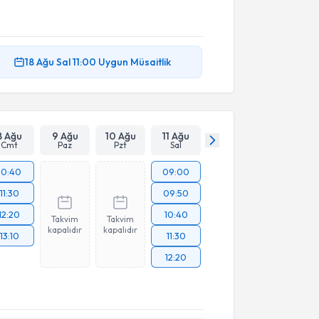
18 Ağu
Sal
11:00
Uygun Müsaitlik
8 Ağu
9 Ağu
10 Ağu
11 Ağu
Cmt
Paz
Pzt
Sal
10:40
09:00
11:30
09:50
12:20
10:40
Takvim
Takvim
kapalıdır
kapalıdır
13:10
11:30
12:20