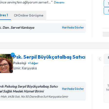
nce sevinçten ağlıyorum servet...
Devamı
dres
1
Online Görüşme
k. Dan. Servet Kankaya
Haritada Göster
Psk. Serpil Büyükçatalbaş Satıcı
Psikoloji
+
1
diğer
İzmir
, Karşıyaka
inik Psikolog Serpil Büyükçatalbaş Satıcı
Haritada Göster
ka
el Sağlık Meslek Hizmet Birimi
ı Mah. 6436 Sok. No 50 Daire Biva Suit Karşıyaka İzmir