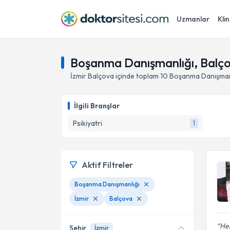
Uzmanlar
Klin
Boşanma Danışmanlığı, Balço
İzmir
Balçova
içinde toplam
10
Boşanma Danışman
İlgili Branşlar
Psikiyatri
1
Aktif Filtreler
Boşanma Danışmanlığı
İzmir
Balçova
Her
Şehir
İzmir