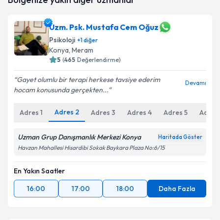
talebi oluşturun. Size bu uzmandan randevu almanız
için bir takvim hazırlandığında e-posta ile
Takvim Talebini Gönder
bilgilendireceğiz.
Uzm. Psk. Mustafa Cem Oğuz
Psikoloji
E-posta Adresiniz
+
1
diğer
Konya
, Meram
5
(
465
Değerlendirme)
Gayet olumlu bir terapi herkese tavsiye ederim
Devamı
Kişisel verilerimin işlenmesine ilişkin
Aydınlatma
hocam konusunda gerçekten...
Metni
'ni okudum ve kişisel verilerimin belirtilen
kapsamda işlenmesini kabul ediyorum.
Adres
2
Adres
1
Adres
3
Adres
4
Adres
5
Adres
Uzman Grup Danışmanlık Merkezi Konya
Haritada Göster
Takvim Talebini Gönder
Havzan Mahallesi Hisardibi Sokak Baykara Plaza No:6/15
En Yakın Saatler
16:00
17:00
18:00
Daha Fazla