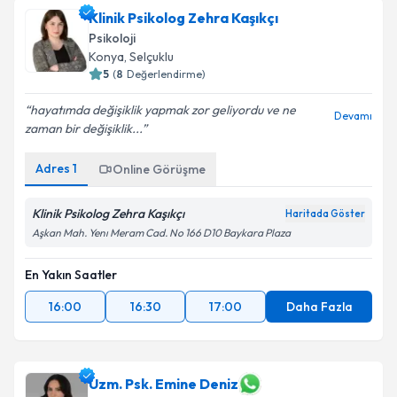
Klinik Psikolog Zehra Kaşıkçı
Psikoloji
Konya
, Selçuklu
5
(
8
Değerlendirme)
hayatımda değişiklik yapmak zor geliyordu ve ne
Devamı
zaman bir değişiklik...
Adres
1
Online Görüşme
Klinik Psikolog Zehra Kaşıkçı
Haritada Göster
Aşkan Mah. Yenı Meram Cad. No 166 D10 Baykara Plaza
En Yakın Saatler
16:00
16:30
17:00
Daha Fazla
Uzm. Psk. Emine Deniz