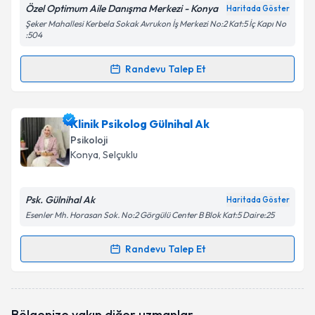
Özel Optimum Aile Danışma Merkezi - Konya
Haritada Göster
Şeker Mahallesi Kerbela Sokak Avrukon İş Merkezi No:2 Kat:5 İç Kapı No
:504
Randevu Talep Et
Randevu Takvimi Talebi
Klinik Psikolog Fatih Uğur
için randevu takvimi
Klinik Psikolog Gülnihal Ak
talebi oluşturun. Size bu uzmandan randevu almanız
Psikoloji
için bir takvim hazırlandığında e-posta ile
Konya
, Selçuklu
bilgilendireceğiz.
E-posta Adresiniz
Psk. Gülnihal Ak
Haritada Göster
Esenler Mh. Horasan Sok. No:2 Görgülü Center B Blok Kat:5 Daire:25
Randevu Talep Et
Randevu Takvimi Talebi
Kişisel verilerimin işlenmesine ilişkin
Aydınlatma
Metni
'ni okudum ve kişisel verilerimin belirtilen
kapsamda işlenmesini kabul ediyorum.
Klinik Psikolog Gülnihal Ak
için randevu takvimi
Bölgenize yakın diğer uzmanlar