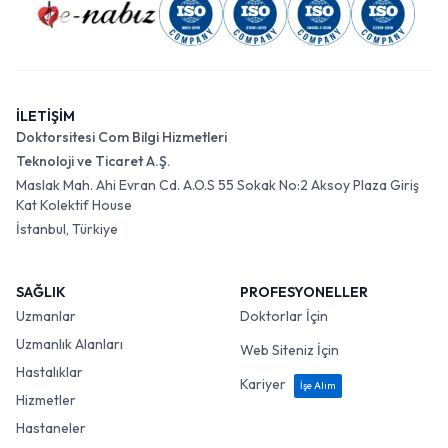
İLETİŞİM
Doktorsitesi Com Bilgi Hizmetleri
Teknoloji ve Ticaret A.Ş.
Maslak Mah. Ahi Evran Cd. A.O.S 55 Sokak No:2 Aksoy Plaza Giriş
Kat Kolektif House
İstanbul, Türkiye
SAĞLIK
PROFESYONELLER
Uzmanlar
Doktorlar İçin
Uzmanlık Alanları
Web Siteniz İçin
Hastalıklar
Kariyer
İşe Alım
Hizmetler
Hastaneler