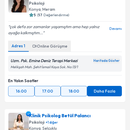
Psikoloji
Konya
, Meram
5
(
57
Değerlendirme)
çok defa zor zamanlar yaşamıştım ama hep yalnız
Devamı
ayağa kalkmıştım...
Adres
1
Online Görüşme
Uzm. Psk. Emine Deniz Terapi Merkezi
Haritada Göster
Melikşah Mah. Şehit İsmail Kaya Sok. No:13/1
En Yakın Saatler
16:00
17:00
18:00
Daha Fazla
Klinik Psikolog Betül Palancı
Psikoloji
+
1
diğer
Konya
, Selçuklu