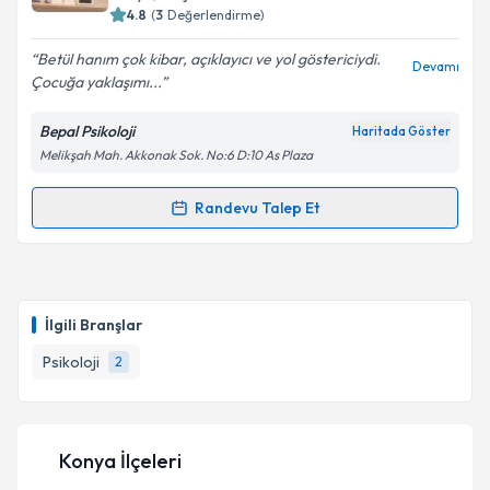
4.8
(
3
Değerlendirme)
Betül hanım çok kibar, açıklayıcı ve yol göstericiydi.
Devamı
Çocuğa yaklaşımı...
Bepal Psikoloji
Haritada Göster
Melikşah Mah. Akkonak Sok. No:6 D:10 As Plaza
Randevu Talep Et
Randevu Takvimi Talebi
Klinik Psikolog Betül Palancı
için randevu takvimi
talebi oluşturun. Size bu uzmandan randevu almanız
İlgili Branşlar
için bir takvim hazırlandığında e-posta ile
bilgilendireceğiz.
Psikoloji
2
E-posta Adresiniz
Konya İlçeleri