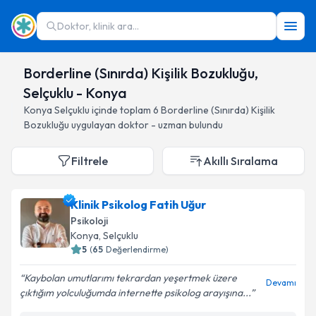
Doktor, klinik ara...
Borderline (Sınırda) Kişilik Bozukluğu,
Selçuklu - Konya
Konya
Selçuklu
içinde toplam
6
Borderline (Sınırda) Kişilik
Bozukluğu
uygulayan doktor - uzman bulundu
Filtrele
Akıllı Sıralama
Klinik Psikolog Fatih Uğur
Psikoloji
Konya
, Selçuklu
5
(
65
Değerlendirme)
Kaybolan umutlarımı tekrardan yeşertmek üzere
Devamı
çıktığım yolculuğumda internette psikolog arayışına...