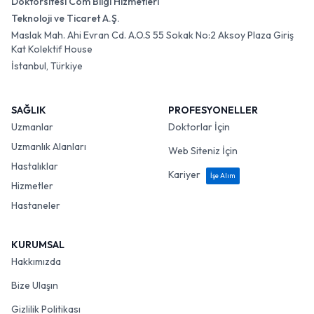
Doktorsitesi Com Bilgi Hizmetleri
Teknoloji ve Ticaret A.Ş.
Maslak Mah. Ahi Evran Cd. A.O.S 55 Sokak No:2 Aksoy Plaza Giriş
Kat Kolektif House
İstanbul, Türkiye
SAĞLIK
PROFESYONELLER
Uzmanlar
Doktorlar İçin
Uzmanlık Alanları
Web Siteniz İçin
Hastalıklar
Kariyer
İşe Alım
Hizmetler
Hastaneler
KURUMSAL
Hakkımızda
Bize Ulaşın
Gizlilik Politikası