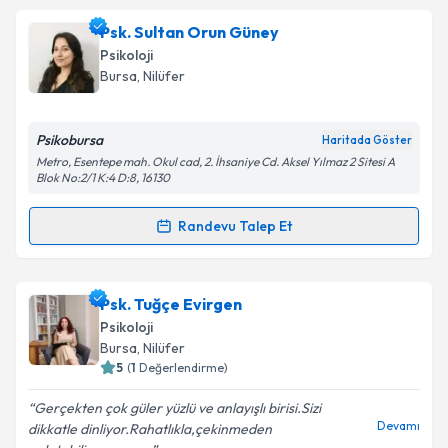
Psk. Bahar Kalyoncu
için randevu takvimi talebi
Psk. Sultan Orun Güney
oluşturun. Size bu uzmandan randevu almanız için bir
Psikoloji
takvim hazırlandığında e-posta ile bilgilendireceğiz.
Bursa
, Nilüfer
E-posta Adresiniz
Psikobursa
Haritada Göster
Metro, Esentepe mah. Okul cad, 2. İhsaniye Cd. Aksel Yılmaz 2 Sitesi A
Blok No:2/1 K:4 D:8, 16130
Kişisel verilerimin işlenmesine ilişkin
Aydınlatma
Randevu Talep Et
Metni
'ni okudum ve kişisel verilerimin belirtilen
Randevu Takvimi Talebi
kapsamda işlenmesini kabul ediyorum.
Psk. Sultan Orun Güney
için randevu takvimi talebi
Psk. Tuğçe Evirgen
Takvim Talebini Gönder
oluşturun. Size bu uzmandan randevu almanız için bir
Psikoloji
takvim hazırlandığında e-posta ile bilgilendireceğiz.
Bursa
, Nilüfer
5
(
1
Değerlendirme)
E-posta Adresiniz
Gerçekten çok güler yüzlü ve anlayışlı birisi.Sizi
Devamı
dikkatle dinliyor.Rahatlıkla,çekinmeden