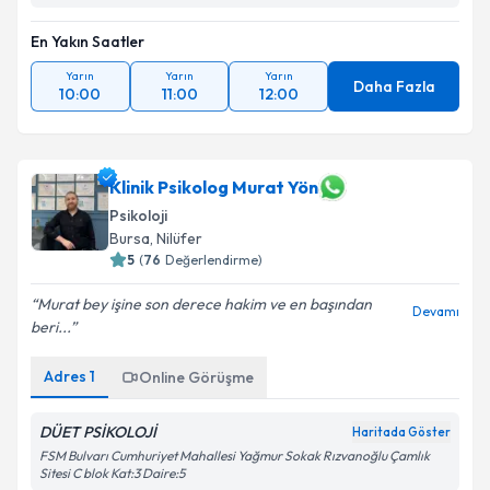
En Yakın Saatler
Yarın
Yarın
Yarın
Daha Fazla
10:00
11:00
12:00
Klinik Psikolog Murat Yön
Psikoloji
Bursa
, Nilüfer
5
(
76
Değerlendirme)
Murat bey işine son derece hakim ve en başından
Devamı
beri...
Adres
1
Online Görüşme
DÜET PSİKOLOJİ
Haritada Göster
FSM Bulvarı Cumhuriyet Mahallesi Yağmur Sokak Rızvanoğlu Çamlık
Sitesi C blok Kat:3 Daire:5