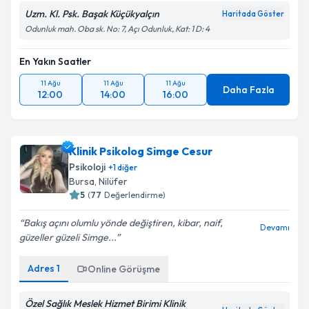
Uzm. Kl. Psk. Başak Küçükyalçın
Haritada Göster
Odunluk mah. Oba sk. No: 7, Açı Odunluk, Kat: 1 D: 4
En Yakın Saatler
11 Ağu
11 Ağu
11 Ağu
Daha Fazla
12:00
14:00
16:00
Klinik Psikolog Simge Cesur
Psikoloji
+
1
diğer
Bursa
, Nilüfer
5
(
77
Değerlendirme)
Bakış açını olumlu yönde değiştiren, kibar, naif,
Devamı
güzeller güzeli Simge...
Adres
1
Online Görüşme
Özel Sağlık Meslek Hizmet Birimi Klinik