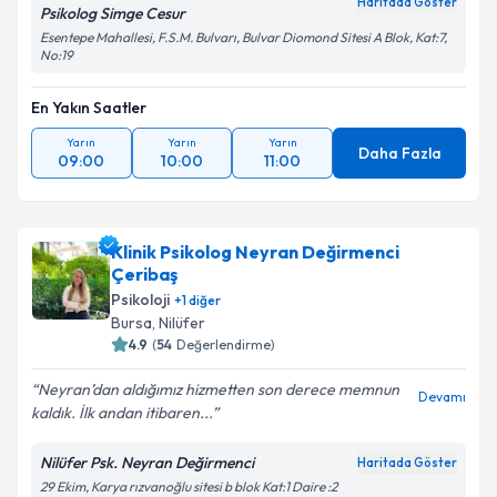
Haritada Göster
Psikolog Simge Cesur
Esentepe Mahallesi, F.S.M. Bulvarı, Bulvar Diomond Sitesi A Blok, Kat:7,
No:19
En Yakın Saatler
Yarın
Yarın
Yarın
Daha Fazla
09:00
10:00
11:00
Klinik Psikolog Neyran Değirmenci
Çeribaş
Psikoloji
+
1
diğer
Bursa
, Nilüfer
4.9
(
54
Değerlendirme)
Neyran’dan aldığımız hizmetten son derece memnun
Devamı
kaldık. İlk andan itibaren...
Nilüfer Psk. Neyran Değirmenci
Haritada Göster
29 Ekim, Karya rızvanoğlu sitesi b blok Kat:1 Daire :2