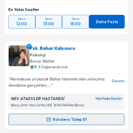
En Yakın Saatler
Yarın
Yarın
Yarın
Daha Fazla
12:00
13:00
15:00
Psk. Bahar Kalyoncu
Psikoloji
Bursa
, Nilüfer
5
(
1
Değerlendirme)
Neredeyse yıl olacak Bahar Hanımla olan sürecimiz.
Devamı
Kendisine gerçekten,...
NEV ATAEVLER HASTANESİ
Haritada Göster
Barış, İzmir Yolu Cd No:188, 16140 Ni̇lüfer/Bursa
Randevu Talep Et
Randevu Takvimi Talebi