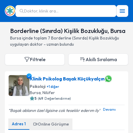
Doktor, klinik ara...
Borderline (Sınırda) Kişilik Bozukluğu, Bursa
Bursa
içinde toplam
7
Borderline (Sınırda) Kişilik Bozukluğu
uygulayan doktor - uzman bulundu
Filtrele
Akıllı Sıralama
Klinik Psikolog Başak Küçükyalçın
Psikoloji
+
1
diğer
Bursa
, Nilüfer
5
(
49
Değerlendirme)
Devamı
Başak ablanın özel ilgisine cok tesekkr ederım ily
Adres
1
Online Görüşme