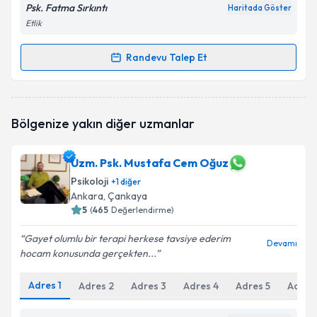
Psk. Fatma Sırkıntı
Haritada Göster
Etlik
Randevu Talep Et
Randevu Takvimi Talebi
Psk. Fatma Sırkıntı
için randevu takvimi talebi
Bölgenize yakın diğer uzmanlar
oluşturun. Size bu uzmandan randevu almanız için bir
takvim hazırlandığında e-posta ile bilgilendireceğiz.
Uzm. Psk. Mustafa Cem Oğuz
E-posta Adresiniz
Psikoloji
+
1
diğer
Ankara
, Çankaya
5
(
465
Değerlendirme)
Kişisel verilerimin işlenmesine ilişkin
Aydınlatma
Gayet olumlu bir terapi herkese tavsiye ederim
Devamı
Metni
'ni okudum ve kişisel verilerimin belirtilen
hocam konusunda gerçekten...
kapsamda işlenmesini kabul ediyorum.
Adres
1
Adres
2
Adres
3
Adres
4
Adres
5
Adres
Takvim Talebini Gönder