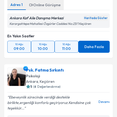
Adres
1
Online Görüşme
Ankara Kaf Aile Danışma Merkezi
Haritada Göster
Karargahtepe Mahallesi Özgürler Caddesi No:23/1 Keçiören
En Yakın Saatler
10 Ağu
10 Ağu
10 Ağu
Daha Fazla
09:00
10:00
11:00
Psk. Fatma Sırkıntı
Psikoloji
Ankara
, Keçiören
5
(
6
Değerlendirme)
Ebeveynlik sürecinde verdiği destekle
Devamı
birlikte,ergenliği konforlu geçiriyoruz.Kendisine çok
teşekkür...