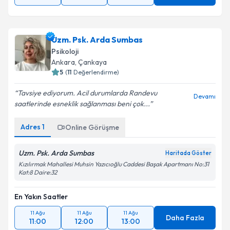
Uzm. Psk. Arda Sumbas
Psikoloji
Ankara
, Çankaya
5
(
11
Değerlendirme)
Tavsiye ediyorum. Acil durumlarda Randevu
Devamı
saatlerinde esneklik sağlanması beni çok...
Adres
1
Online Görüşme
Uzm. Psk. Arda Sumbas
Haritada Göster
Kızılırmak Mahallesi Muhsin Yazıcıoğlu Caddesi Başak Apartmanı No:31
Kat:8 Daire:32
En Yakın Saatler
11 Ağu
11 Ağu
11 Ağu
Daha Fazla
11:00
12:00
13:00