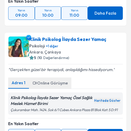
En Yakın Saatler
Yarın
Yarın
Yarın
Daha Fazla
09:00
10:00
11:00
Klinik Psikolog İlayda Sezer Yamaç
Psikoloji
+
1
diğer
Ankara
, Çankaya
5
(
10
Değerlendirme)
Gerçekten güzel bir terapiydi, anlaşıldığımı hissediyorum.
Adres
1
Online Görüşme
Klinik Psikolog İlayda Sezer Yamaç Özel Sağlık
Haritada Göster
Meslek Hizmet Birimi
Çukurambar Mah. 1424. Sok 6/1 Cubes Ankara Plaza B1 Blok Kat: 5 D:91
En Yakın Saatler