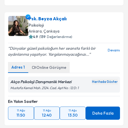
Psk. Beyza Akçalı
Psikoloji
Ankara
, Çankaya
4.9
(
139
Değerlendirme)
Dünyalar güzeli psikoloğum her seansta farklı bir
Devamı
aydınlanma yaşatıyor. Yargılanmayacağınızı...
Adres
1
Online Görüşme
Akça Psikoloji Danışmanlık Merkezi
Haritada Göster
Mustafa Kemal Mah. 2124. Cad. Apt No : 12 D: 1
En Yakın Saatler
11 Ağu
11 Ağu
11 Ağu
Daha Fazla
11:50
12:40
13:30