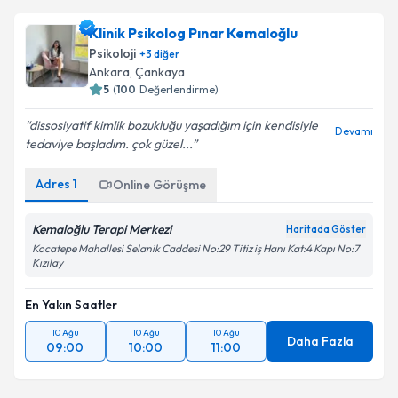
Klinik Psikolog Pınar Kemaloğlu
Psikoloji
+
3
diğer
Ankara
, Çankaya
5
(
100
Değerlendirme)
dissosiyatif kimlik bozukluğu yaşadığım için kendisiyle
Devamı
tedaviye başladım. çok güzel...
Adres
1
Online Görüşme
Kemaloğlu Terapi Merkezi
Haritada Göster
Kocatepe Mahallesi Selanik Caddesi No:29 Titiz iş Hanı Kat:4 Kapı No:7
Kızılay
En Yakın Saatler
10 Ağu
10 Ağu
10 Ağu
Daha Fazla
09:00
10:00
11:00