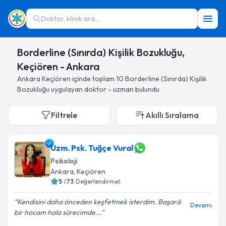
Doktor, klinik ara...
Borderline (Sınırda) Kişilik Bozukluğu,
Keçiören - Ankara
Ankara
Keçiören
içinde toplam
10
Borderline (Sınırda) Kişilik
Bozukluğu
uygulayan doktor - uzman bulundu
Filtrele
Akıllı Sıralama
Uzm. Psk. Tuğçe Vural
Psikoloji
Ankara
, Keçiören
5
(
73
Değerlendirme)
Kendisini daha önceden keşfetmek isterdim. Başarılı
Devamı
bir hocam hala sürecimde...