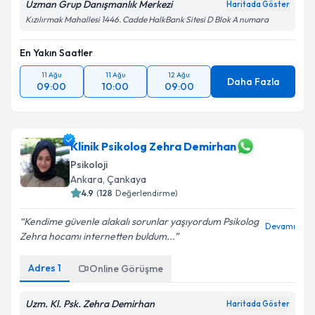
Uzman Grup Danışmanlık Merkezi
Haritada Göster
Kızılırmak Mahallesi 1446. Cadde HalkBank Sitesi D Blok A numara
En Yakın Saatler
11 Ağu
11 Ağu
12 Ağu
Daha Fazla
09:00
10:00
09:00
Klinik Psikolog Zehra Demirhan
Psikoloji
Ankara
, Çankaya
4.9
(
128
Değerlendirme)
Kendime güvenle alakalı sorunlar yaşıyordum Psikolog
Devamı
Zehra hocamı internetten buldum...
Adres
1
Online Görüşme
Uzm. Kl. Psk. Zehra Demirhan
Haritada Göster