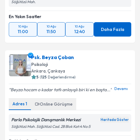
Söğütözü Mah.
En Yakın Saatler
10 Ağu
10 Ağu
10 Ağu
Daha Fazla
11:00
11:50
12:40
Psk. Beyza Çoban
Psikoloji
Ankara
, Çankaya
5
(
125
Değerlendirme)
Devamı
Beyza hocam o kadar tatlı anlayışlı biri ki en başta...
Adres
1
Online Görüşme
Parla Psikolojik Danışmanlık Merkezi
Haritada Göster
Söğütözü Mah. Söğütözü Cad. 2B Blok Kat:4 No:5