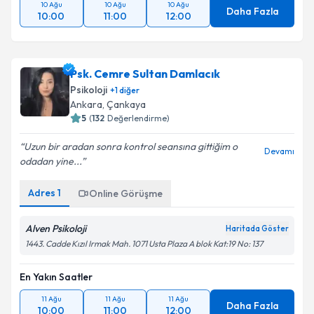
10 Ağu
10 Ağu
10 Ağu
Daha Fazla
10:00
11:00
12:00
Psk. Cemre Sultan Damlacık
Psikoloji
+
1
diğer
Ankara
, Çankaya
5
(
132
Değerlendirme)
Uzun bir aradan sonra kontrol seansına gittiğim o
Devamı
odadan yine...
Adres
1
Online Görüşme
Alven Psikoloji
Haritada Göster
1443. Cadde Kızıl Irmak Mah. 1071 Usta Plaza A blok Kat:19 No: 137
En Yakın Saatler
11 Ağu
11 Ağu
11 Ağu
Daha Fazla
10:00
11:00
12:00