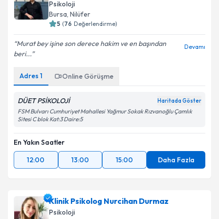
Psikoloji
Bursa
, Nilüfer
5
(
76
Değerlendirme)
Murat bey işine son derece hakim ve en başından
Devamı
beri...
Adres
1
Online Görüşme
DÜET PSİKOLOJİ
Haritada Göster
FSM Bulvarı Cumhuriyet Mahallesi Yağmur Sokak Rızvanoğlu Çamlık
Sitesi C blok Kat:3 Daire:5
En Yakın Saatler
12:00
13:00
15:00
Daha Fazla
Klinik Psikolog Nurcihan Durmaz
Psikoloji