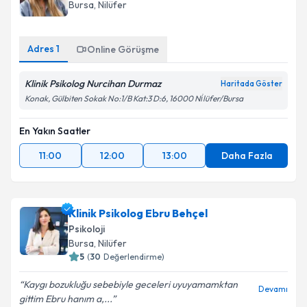
Bursa
, Nilüfer
Adres
1
Online Görüşme
Klinik Psikolog Nurcihan Durmaz
Haritada Göster
Konak, Gülbiten Sokak No:1/B Kat:3 D:6, 16000 Ni̇lüfer/Bursa
En Yakın Saatler
11:00
12:00
13:00
Daha Fazla
Klinik Psikolog Ebru Behçel
Psikoloji
Bursa
, Nilüfer
5
(
30
Değerlendirme)
Kaygı bozukluğu sebebiyle geceleri uyuyamamktan
Devamı
gittim Ebru hanım a,...