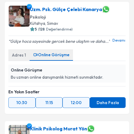
Uzm. Psk. Gülçe Çelebi Kanarya
Psikoloji
Kütahya
, Simav
5
(
128
Değerlendirme)
Devamı
Gülçe hoca sayesinde gercek bene ulaştım ve daha...
Online Görüşme
Adres
1
Online Görüşme
Bu uzman online danışmanlık hizmeti sunmaktadır.
En Yakın Saatler
10:30
11:15
12:00
Daha Fazla
Klinik Psikolog Murat Yön