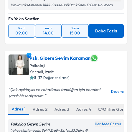
Kızılırmak Mahallesi 1446. Cadde HalkBank Sitesi D Blok A numara
En Yakın Saatler
Yarın
Yarın
Yarın
Daha Fazla
09:00
14:00
15:00
Psk. Gizem Sevim Karaman
Psikoloji
Kocaeli
, İzmit
5
(
17
Değerlendirme)
Çok açıklayıcı ve rahatlatıcı tanıdığım için kendimi
Devamı
şanslı hissediyorum.
Adres
1
Adres
2
Adres
3
Adres
4
Online Görüşm
Psikolog Gizem Sevim
Haritada Göster
Yahya Kaptan Mah. Şehit Ergün Sk. No:53 Daire :9