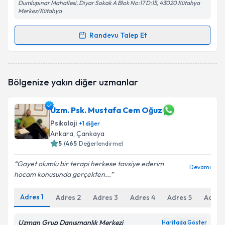
Dumlupınar Mahallesi, Diyar Sokak A Blok No:17 D:15, 43020 Kütahya
Merkez/Kütahya
Randevu Talep Et
Randevu Takvimi Talebi
Uzm. Psk. İlbey Uçar
için randevu takvimi talebi
Bölgenize yakın diğer uzmanlar
oluşturun. Size bu uzmandan randevu almanız için bir
takvim hazırlandığında e-posta ile bilgilendireceğiz.
Uzm. Psk. Mustafa Cem Oğuz
E-posta Adresiniz
Psikoloji
+
1
diğer
Ankara
, Çankaya
5
(
465
Değerlendirme)
Kişisel verilerimin işlenmesine ilişkin
Aydınlatma
Gayet olumlu bir terapi herkese tavsiye ederim
Devamı
Metni
'ni okudum ve kişisel verilerimin belirtilen
hocam konusunda gerçekten...
kapsamda işlenmesini kabul ediyorum.
Adres
1
Adres
2
Adres
3
Adres
4
Adres
5
Adres
Takvim Talebini Gönder
Uzman Grup Danışmanlık Merkezi
Haritada Göster