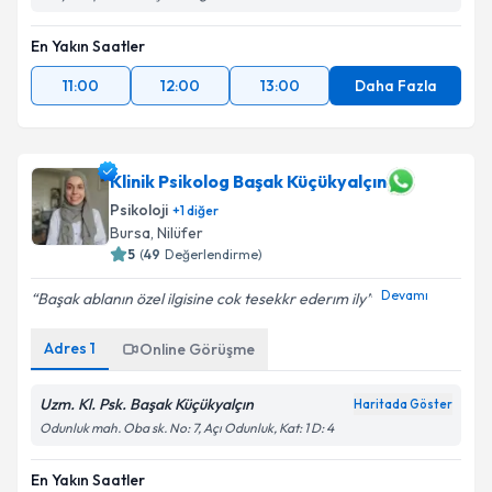
En Yakın Saatler
11:00
12:00
13:00
Daha Fazla
Klinik Psikolog Başak Küçükyalçın
Psikoloji
+
1
diğer
Bursa
, Nilüfer
5
(
49
Değerlendirme)
Devamı
Başak ablanın özel ilgisine cok tesekkr ederım ily
Adres
1
Online Görüşme
Uzm. Kl. Psk. Başak Küçükyalçın
Haritada Göster
Odunluk mah. Oba sk. No: 7, Açı Odunluk, Kat: 1 D: 4
En Yakın Saatler