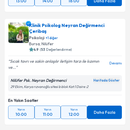
13:00
14:00
16:00
Daha Fazla
Klinik Psikolog Neyran Değirmenci
Çeribaş
Psikoloji
+
1
diğer
Bursa
, Nilüfer
4.9
(
53
Değerlendirme)
Sıcak tavrı ve sakin anlaşılır iletişim tarzı ile kızımın
Devamı
ve...
Nilüfer Psk. Neyran Değirmenci
Haritada Göster
29 Ekim, Karya rızvanoğlu sitesi b blok Kat:1 Daire :2
En Yakın Saatler
Yarın
Yarın
Yarın
Daha Fazla
10:00
11:00
12:00