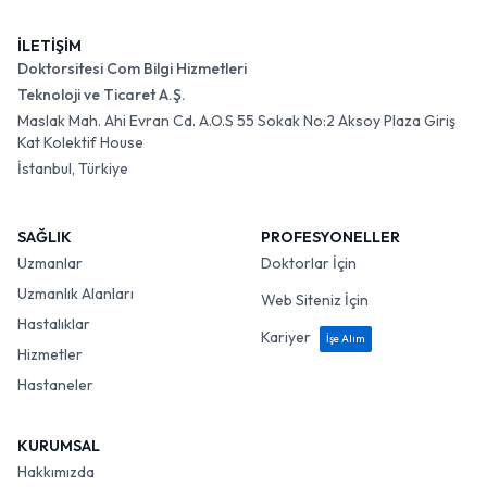
İLETİŞİM
Doktorsitesi Com Bilgi Hizmetleri
Teknoloji ve Ticaret A.Ş.
Maslak Mah. Ahi Evran Cd. A.O.S 55 Sokak No:2 Aksoy Plaza Giriş
Kat Kolektif House
İstanbul, Türkiye
SAĞLIK
PROFESYONELLER
Uzmanlar
Doktorlar İçin
Uzmanlık Alanları
Web Siteniz İçin
Hastalıklar
Kariyer
İşe Alım
Hizmetler
Hastaneler
KURUMSAL
Hakkımızda