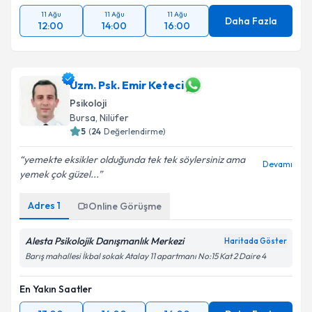
11 Ağu
11 Ağu
11 Ağu
Daha Fazla
12:00
14:00
16:00
Uzm. Psk. Emir Keteci
Psikoloji
Bursa
, Nilüfer
5
(
24
Değerlendirme)
yemekte eksikler olduğunda tek tek söylersiniz ama
Devamı
yemek çok güzel...
Adres
1
Online Görüşme
Alesta Psikolojik Danışmanlık Merkezi
Haritada Göster
Barış mahallesi İkbal sokak Atalay 11 apartmanı No:15 Kat 2 Daire 4
En Yakın Saatler