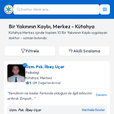
Doktor, klinik ara...
Bir Yakınının Kaybı, Merkez - Kütahya
Kütahya
Merkez
içinde toplam
10
Bir Yakınının Kaybı
uygulayan
doktor - uzman bulundu
Filtrele
Akıllı Sıralama
Uzm. Psk. İlbey Uçar
Psikoloji
Kütahya
, Merkez
5
(
29
Değerlendirme)
Kendimin ne kadar farkında olduğum ile ilgili bilincimi
Devamı
arttırdı. Empati...
Uzm. Psk. İlbey Uçar
Haritada Göster