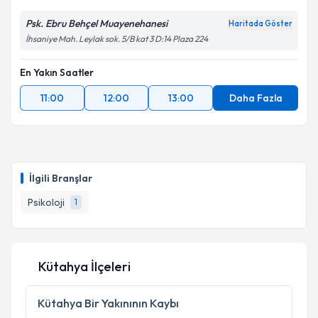
Psk. Ebru Behçel Muayenehanesi
Haritada Göster
İhsaniye Mah. Leylak sok. 5/B kat 3 D:14 Plaza 224
En Yakın Saatler
11:00
12:00
13:00
Daha Fazla
İlgili Branşlar
Psikoloji
1
Kütahya İlçeleri
Kütahya
Bir Yakınının Kaybı