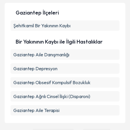
Gaziantep İlçeleri
Kişisel verilerimin işlenmesine ilişkin
Aydınlatma
Şehitkamil
Metni
Bir Yakınının Kaybı
'ni okudum ve kişisel verilerimin belirtilen
kapsamda işlenmesini kabul ediyorum.
Bir Yakınının Kaybı ile İlgili Hastalıklar
Takvim Talebini Gönder
Gaziantep Aile Danışmanlığı
Gaziantep Depresyon
Gaziantep Obsesif Kompulsif Bozukluk
Gaziantep Ağrılı Cinsel İlişki (Disparoni)
Gaziantep Aile Terapisi