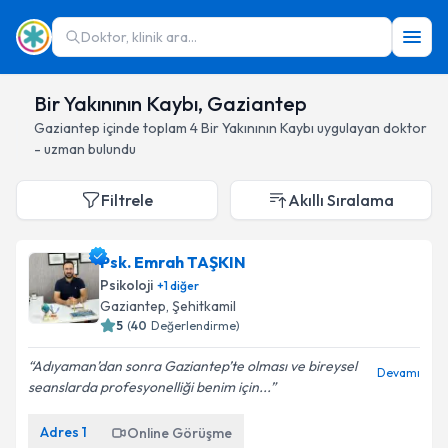
Doktor, klinik ara...
Bir Yakınının Kaybı, Gaziantep
Gaziantep
içinde toplam
4
Bir Yakınının Kaybı
uygulayan doktor
- uzman bulundu
Filtrele
Akıllı Sıralama
Psk. Emrah TAŞKIN
Psikoloji
+
1
diğer
Gaziantep
, Şehitkamil
5
(
40
Değerlendirme)
Adıyaman’dan sonra Gaziantep’te olması ve bireysel
Devamı
seanslarda profesyonelliği benim için...
Adres
1
Online Görüşme