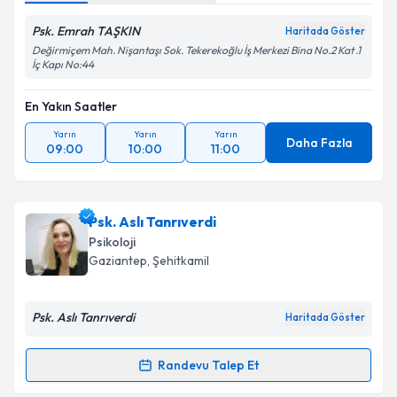
Psk. Emrah TAŞKIN
Haritada Göster
Değirmiçem Mah. Nişantaşı Sok. Tekerekoğlu İş Merkezi Bina No.2 Kat .1
İç Kapı No:44
En Yakın Saatler
Yarın
Yarın
Yarın
Daha Fazla
09:00
10:00
11:00
Psk. Aslı Tanrıverdi
Psikoloji
Gaziantep
, Şehitkamil
Psk. Aslı Tanrıverdi
Haritada Göster
Randevu Talep Et
Randevu Takvimi Talebi