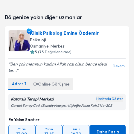
Psk. Aslı Tanrıverdi
için randevu takvimi talebi
Bölgenize yakın diğer uzmanlar
oluşturun. Size bu uzmandan randevu almanız için bir
takvim hazırlandığında e-posta ile bilgilendireceğiz.
Klinik Psikolog Emine Özdemir
E-posta Adresiniz
Psikoloji
Osmaniye
, Merkez
5
(
75
Değerlendirme)
Ben çok memnun kaldım Allah razı olsun bence ideal
Kişisel verilerimin işlenmesine ilişkin
Aydınlatma
Devamı
bir...
Metni
'ni okudum ve kişisel verilerimin belirtilen
kapsamda işlenmesini kabul ediyorum.
Adres
1
Online Görüşme
Takvim Talebini Gönder
Katarsis Terapi Merkezi
Haritada Göster
Cevdet Sunay Cad. (Belediye karşısı) Kişioğlu Plaza Kat: 2 No: 205
En Yakın Saatler
Yarın
Yarın
Yarın
Daha Fazla