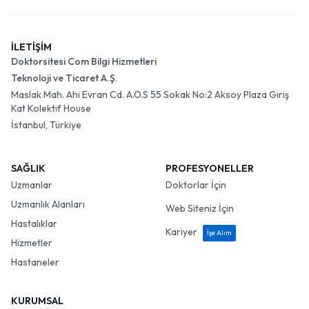
İLETİŞİM
Doktorsitesi Com Bilgi Hizmetleri
Teknoloji ve Ticaret A.Ş.
Maslak Mah. Ahi Evran Cd. A.O.S 55 Sokak No:2 Aksoy Plaza Giriş
Kat Kolektif House
İstanbul, Türkiye
SAĞLIK
PROFESYONELLER
Uzmanlar
Doktorlar İçin
Uzmanlık Alanları
Web Siteniz İçin
Hastalıklar
Kariyer
İşe Alım
Hizmetler
Hastaneler
KURUMSAL