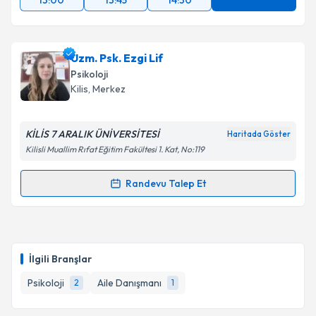
13:00
13:45
14:30
Uzm. Psk. Ezgi Lif
Psikoloji
Kilis
, Merkez
KİLİS 7 ARALIK ÜNİVERSİTESİ
Haritada Göster
Kilisli Muallim Rıfat Eğitim Fakültesi 1. Kat, No:119
Randevu Talep Et
Randevu Takvimi Talebi
Uzm. Psk. Ezgi Lif
için randevu takvimi talebi
oluşturun. Size bu uzmandan randevu almanız için bir
İlgili Branşlar
takvim hazırlandığında e-posta ile bilgilendireceğiz.
Psikoloji
Aile Danışmanı
2
1
E-posta Adresiniz