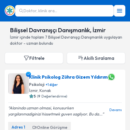
Doktor, klinik ara...
Bilişsel Davranışçı Danışmanlık, İzmir
İzmir
içinde toplam
7
Bilişsel Davranışçı Danışmanlık
uygulayan
doktor - uzman bulundu
Filtrele
Akıllı Sıralama
Klinik Psikolog Zühra Gizem Yıldırım
Psikoloji
+
1
diğer
İzmir
, Konak
5
(
9
Değerlendirme)
Alaninda uzman olmasi, konusurken
Devamı
yargilanmadiginizi hissetmek guven sagliyor. Bu da...
Adres
1
Online Görüşme