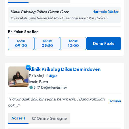
Klinik Psikolog Zühra Gizem Özer
Haritada Göster
Kültür Mah. Şehit Nevres Bul. No:7 Eczacıbaşı Apart. Kat:1 Daire:2
En Yakın Saatler
10 Ağu
10 Ağu
10 Ağu
Daha Fazla
09:00
09:30
10:00
Klinik Psikolog Dilan Demirdöven
Psikoloji
+
1
diğer
İzmir
, Buca
5
(
7
Değerlendirme)
Farkındalık dolu bir seansı benim icin. . Bana kattıkları
Devamı
çok...
Adres
1
Online Görüşme