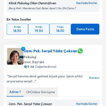
Klinik Psikolog Dilan Demirdöven
Haritada Göster
Barış Mah. Menderes Cad. Bazer Apart. No:124 Daire:7
En Yakın Saatler
10 Ağu
10 Ağu
11 Ağu
Daha Fazla
18:30
19:30
18:30
Uzm. Psk. Serpil Yıldız Çoksan
Psikoloji
İzmir
, Bayraklı
5
(
44
Değerlendirme)
Serpil hanıma denk gelmek büyük şans. İşinin ehlini
Devamı
arıyorsanız serpil...
Adres
1
Online Görüşme
Uzm. Psk. Serpil Yıldız Çoksan
Haritada Göster