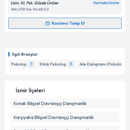
Metni
'ni okudum ve kişisel verilerimin belirtilen
Uzm. Kl. Psk. Gözde Ünlüer
Haritada Göster
kapsamda işlenmesini kabul ediyorum.
Yelki 2732 Sok. No:68 D:3
Randevu Talep Et
Takvim Talebini Gönder
Randevu Takvimi Talebi
Klinik Psikolog Gözde Ünlüer
için randevu takvimi
talebi oluşturun. Size bu uzmandan randevu almanız
İlgili Branşlar
için bir takvim hazırlandığında e-posta ile
bilgilendireceğiz.
Psikoloji
Klinik Psikolog
Aile Danışmanı (Psikolog)
7
3
E-posta Adresiniz
İzmir İlçeleri
Konak
Bilişsel Davranışçı Danışmanlık
Kişisel verilerimin işlenmesine ilişkin
Aydınlatma
Metni
'ni okudum ve kişisel verilerimin belirtilen
kapsamda işlenmesini kabul ediyorum.
Karşıyaka
Bilişsel Davranışçı Danışmanlık