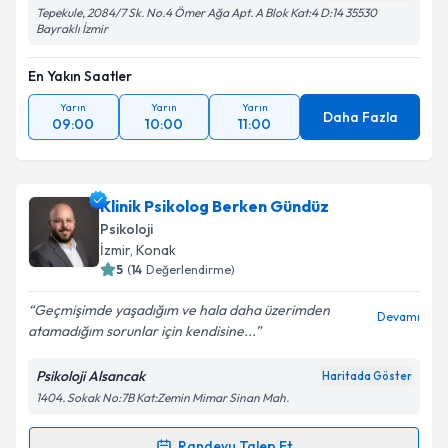
Tepekule, 2084/7 Sk. No.4 Ömer Ağa Apt. A Blok Kat:4 D:14 35530
Bayraklı İzmir
En Yakın Saatler
Yarın
Yarın
Yarın
Daha Fazla
09:00
10:00
11:00
Klinik Psikolog Berken Gündüz
Psikoloji
İzmir
, Konak
5
(
14
Değerlendirme)
Geçmişimde yaşadığım ve hala daha üzerimden
Devamı
atamadığım sorunlar için kendisine...
Psikoloji Alsancak
Haritada Göster
1404. Sokak No:7B Kat:Zemin Mimar Sinan Mah.
Randevu Talep Et