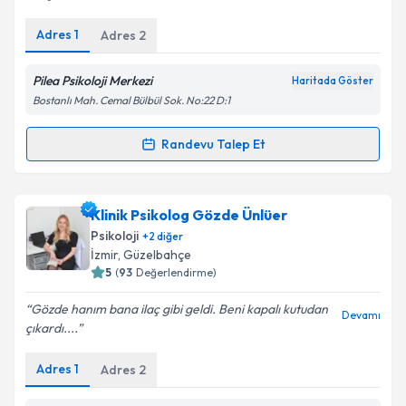
Adres
1
Adres
2
Kişisel verilerimin işlenmesine ilişkin
Aydınlatma
Metni
'ni okudum ve kişisel verilerimin belirtilen
Pilea Psikoloji Merkezi
Haritada Göster
kapsamda işlenmesini kabul ediyorum.
Bostanlı Mah. Cemal Bülbül Sok. No:22 D:1
Randevu Talep Et
Takvim Talebini Gönder
Randevu Takvimi Talebi
Psk. Öznur Mandacı Şahan
için randevu takvimi
Klinik Psikolog Gözde Ünlüer
talebi oluşturun. Size bu uzmandan randevu almanız
Psikoloji
+
2
diğer
için bir takvim hazırlandığında e-posta ile
İzmir
, Güzelbahçe
bilgilendireceğiz.
5
(
93
Değerlendirme)
E-posta Adresiniz
Gözde hanım bana ilaç gibi geldi. Beni kapalı kutudan
Devamı
çıkardı....
Adres
1
Adres
2
Kişisel verilerimin işlenmesine ilişkin
Aydınlatma