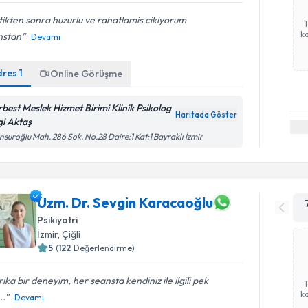
tikten sonra huzurlu ve rahatlamis cikiyorum
ka
nstan
Devamı
dres
1
Online Görüşme
rbest Meslek Hizmet Birimi Klinik Psikolog
Haritada Göster
gi Aktaş
suroğlu Mah. 286 Sok. No.28 Daire:1 Kat:1 Bayraklı İzmir
Uzm. Dr. Sevgin Karacaoğlu
Psikiyatri
İzmir
, Çiğli
5
(
122
Değerlendirme)
ika bir deneyim, her seansta kendiniz ile ilgili pek
ka
..
Devamı