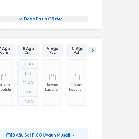
Daha Fazla Göster
7 Ağu
8 Ağu
9 Ağu
10 Ağu
Cum
Cmt
Paz
Pzt
11:00
11:15
12:00
Takvim
Takvim
Takvim
palıdır
kapalıdır
kapalıdır
13:15
14:00
18 Ağu
Sal
11:00
Uygun Müsaitlik