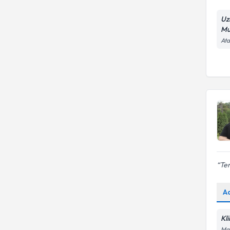
Uz
Mu
Ata
Te
A
Kl
Man