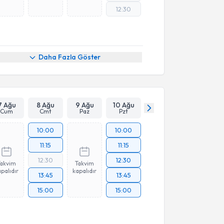
12:30
Daha Fazla Göster
7 Ağu
8 Ağu
9 Ağu
10 Ağu
Cum
Cmt
Paz
Pzt
10:00
10:00
11:15
11:15
12:30
12:30
Takvim
Takvim
palıdır
kapalıdır
13:45
13:45
15:00
15:00