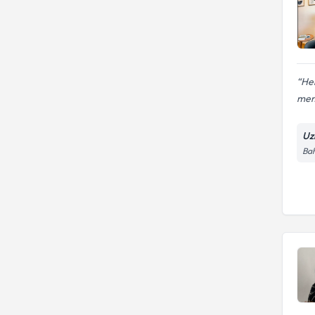
Her
me
Uz
Bah