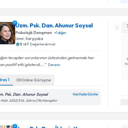
Uzm. Psk. Dan. Ahunur Soysal
Psikolojik Danışman
+
1
diğer
İzmir
, Karşıyaka
5
(
67
Değerlendirme)
ığım terapiler sorunlarımın üstesinden gelmemde her
ka
n pozitif etki gösterdi....
Devamı
dres
1
Online Görüşme
m. Psk. Dan. Ahunur Soysal
Haritada Göster
ı Mah. 6502/3 Sk. Zehra Ofis Mavişehir