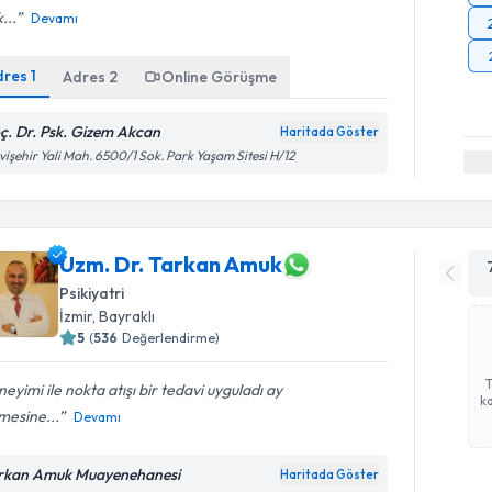
...
Devamı
dres
1
Adres
2
Online Görüşme
ç. Dr. Psk. Gizem Akcan
Haritada Göster
işehir Yali Mah. 6500/1 Sok. Park Yaşam Sitesi H/12
Uzm. Dr. Tarkan Amuk
Psikiyatri
İzmir
, Bayraklı
5
(
536
Değerlendirme)
eyimi ile nokta atışı bir tedavi uyguladı ay
ka
mesine...
Devamı
rkan Amuk Muayenehanesi
Haritada Göster