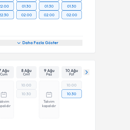
22:00
01:30
01:30
01:30
22:30
02:00
02:00
02:00
Daha Fazla Göster
7 Ağu
8 Ağu
9 Ağu
10 Ağu
Cum
Cmt
Paz
Pzt
10:00
10:00
10:30
10:30
Takvim
Takvim
palıdır
kapalıdır