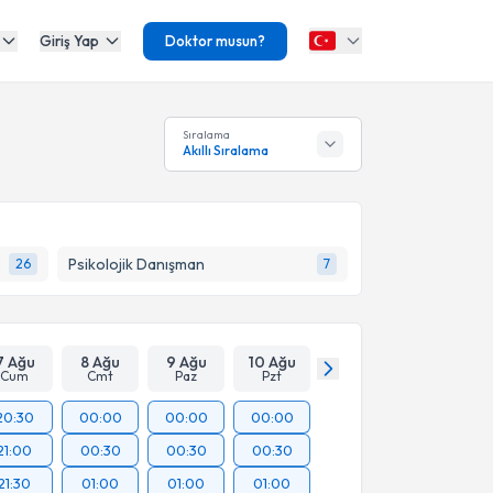
Giriş Yap
Doktor musun?
Sıralama
Akıllı Sıralama
Psikolojik Danışman
26
7
7 Ağu
8 Ağu
9 Ağu
10 Ağu
Cum
Cmt
Paz
Pzt
20:30
00:00
00:00
00:00
21:00
00:30
00:30
00:30
21:30
01:00
01:00
01:00