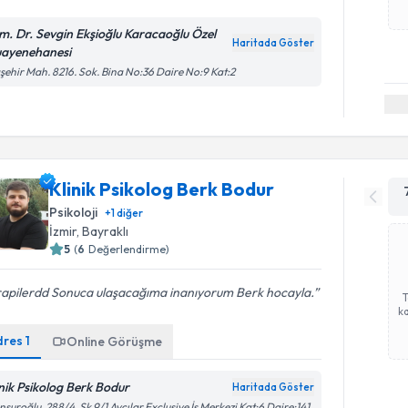
m. Dr. Sevgin Ekşioğlu Karacaoğlu Özel
Haritada Göster
ayenehanesi
şehir Mah. 8216. Sok. Bina No:36 Daire No:9 Kat:2
Klinik Psikolog Berk Bodur
Psikoloji
+
1
diğer
İzmir
, Bayraklı
5
(
6
Değerlendirme)
rapilerdd Sonuca ulaşacağıma inanıyorum Berk hocayla.
ka
dres
1
Online Görüşme
inik Psikolog Berk Bodur
Haritada Göster
suroğlu, 288/4. Sk 9/1 Avcılar Exclusive İş Merkezi Kat:6 Daire:141