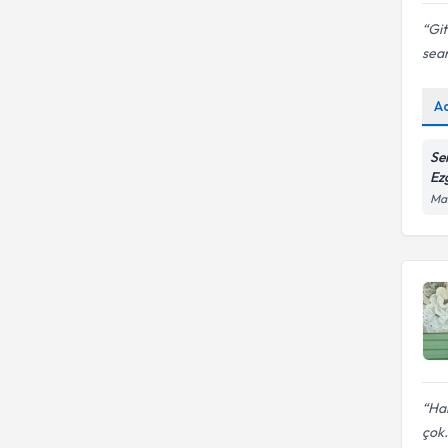
Git
sea
A
Se
Ez
Man
Har
çok.