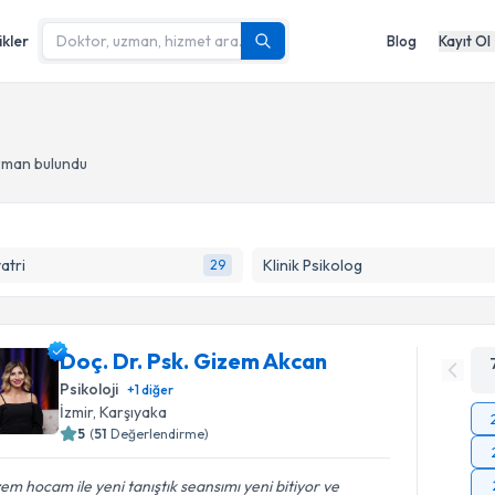
ikler
Blog
Kayıt Ol
uzman bulundu
yatri
Klinik Psikolog
29
Doç. Dr. Psk. Gizem Akcan
Psikoloji
+
1
diğer
İzmir
, Karşıyaka
5
(
51
Değerlendirme)
em hocam ile yeni tanıştık seansımı yeni bitiyor ve