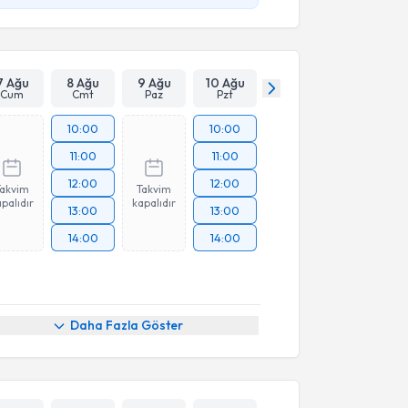
7 Ağu
8 Ağu
9 Ağu
10 Ağu
Cum
Cmt
Paz
Pzt
10:00
10:00
11:00
11:00
12:00
12:00
Takvim
Takvim
palıdır
kapalıdır
13:00
13:00
14:00
14:00
Daha Fazla Göster