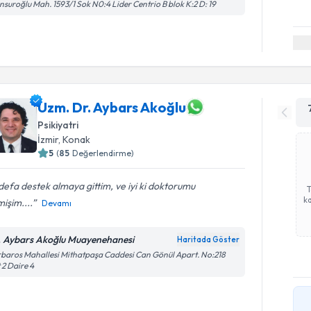
suroğlu Mah. 1593/1 Sok N0:4 Lider Centrio B blok K:2 D: 19
Uzm. Dr. Aybars Akoğlu
Psikiyatri
İzmir
, Konak
5
(
85
Değerlendirme)
 defa destek almaya gittim, ve iyi ki doktorumu
ka
işim....
Devamı
. Aybars Akoğlu Muayenehanesi
Haritada Göster
baros Mahallesi Mithatpaşa Caddesi Can Gönül Apart. No:218
 2 Daire 4