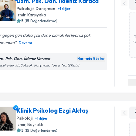
Uzm. Psk. Dan. İldeniz Karaca
Psikolojik Danışman
+
1
diğer
İzmir
, Karşıyaka
5
(
15
Değerlendirme)
 geçen gün daha çok done alarak ilerliyoruz çok
ka
mnunum
Devamı
m. Psk. Dan. İldeniz Karaca
Haritada Göster
çelievler 1831/14.sok. Karşıyaka Tower No:12 Kat:8
Klinik Psikolog Ezgi Aktaş
Psikoloji
+
1
diğer
İzmir
, Bayraklı
5
(
15
Değerlendirme)