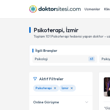
Uzmanlar
Klin
Psikoterapi, İzmir
Toplam
101
Psikoterapi
tedavisi yapan doktor - 
İlgili Branşlar
Psikoloji
Psiki
63
Aktif Filtreler
Psikoterapi
İzmir
Online Görüşme
Giz