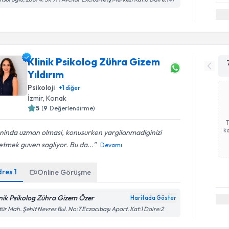
Klinik Psikolog Zühra Gizem
Yıldırım
Psikoloji
+
1
diğer
İzmir
, Konak
5
(
9
Değerlendirme)
ka
ninda uzman olmasi, konusurken yargilanmadiginizi
etmek guven sagliyor. Bu da...
Devamı
dres
1
Online Görüşme
inik Psikolog Zühra Gizem Özer
Haritada Göster
tür Mah. Şehit Nevres Bul. No:7 Eczacıbaşı Apart. Kat:1 Daire:2