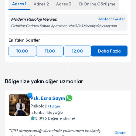
Adres
1
Adres
2
Adres
3
Online Görüşme
Modern Psikoloji Merkezi
Haritada Göster
Ortaklar Caddesi Sabah Apartmanı No:3 D:3 Mecidiyeköy Meydan
En Yakın Saatler
10:00
11:00
12:00
Daha Fazla
Bölgenize yakın diğer uzmanlar
Psk. Esra Sayın
Psikoloji
+
1
diğer
İstanbul
, Beyoğlu
5
(
995
Değerlendirme)
Çift danışmanlığı sürecinde yollarımızın kesişmiş
Devamı