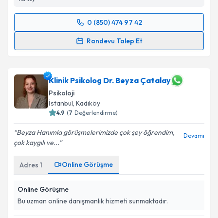
0 (850) 474 97 42
Randevu Takvimi Talebi
Randevu Talep Et
Psk. Ruken Duygun
için randevu takvimi talebi
oluşturun. Size bu uzmandan randevu almanız için bir
takvim hazırlandığında e-posta ile bilgilendireceğiz.
Klinik Psikolog Dr. Beyza Çatalay
Psikoloji
E-posta Adresiniz
İstanbul
, Kadıköy
4.9
(
7
Değerlendirme)
Beyza Hanımla görüşmelerimizde çok şey öğrendim,
Devamı
çok kaygılı ve...
Kişisel verilerimin işlenmesine ilişkin
Aydınlatma
Metni
'ni okudum ve kişisel verilerimin belirtilen
Online Görüşme
Adres
1
kapsamda işlenmesini kabul ediyorum.
Online Görüşme
Takvim Talebini Gönder
Bu uzman online danışmanlık hizmeti sunmaktadır.