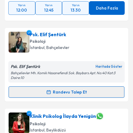
Yarın
Yarın
Yarın
Daha Fazla
12:00
12:45
13:30
Psk. Elif Şentürk
Psikoloji
İstanbul
, Bahçelievler
Psk. Elif Şentürk
Haritada Göster
Bahçelievler Mh. Komik Hasanefendi Sok. Baybars Apt. No:40 Kat:3
Daire:10
Randevu Talep Et
Randevu Takvimi Talebi
Psk. Elif Şentürk
için randevu takvimi talebi
Klinik Psikolog İlayda Yenigün
oluşturun. Size bu uzmandan randevu almanız için bir
Psikoloji
takvim hazırlandığında e-posta ile bilgilendireceğiz.
İstanbul
, Beylikdüzü