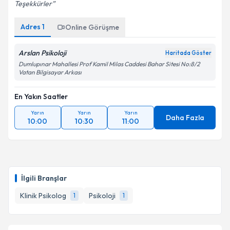
Teşekkürler
Adres
1
Online Görüşme
Arslan Psikoloji
Haritada Göster
Dumlupınar Mahallesi Prof Kamil Milas Caddesi Bahar Sitesi No:8/2
Vatan Bilgisayar Arkası
En Yakın Saatler
Yarın
Yarın
Yarın
Daha Fazla
10:00
10:30
11:00
İlgili Branşlar
Klinik Psikolog
Psikoloji
1
1