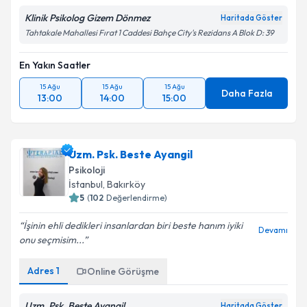
Klinik Psikolog Gizem Dönmez
Haritada Göster
Tahtakale Mahallesi Fırat 1 Caddesi Bahçe City's Rezidans A Blok D: 39
En Yakın Saatler
15 Ağu
15 Ağu
15 Ağu
Daha Fazla
13:00
14:00
15:00
Uzm. Psk. Beste Ayangil
Psikoloji
İstanbul
, Bakırköy
5
(
102
Değerlendirme)
İşinin ehli dedikleri insanlardan biri beste hanım iyiki
Devamı
onu seçmisim...
Adres
1
Online Görüşme
Uzm. Psk. Beste Ayangil
Haritada Göster