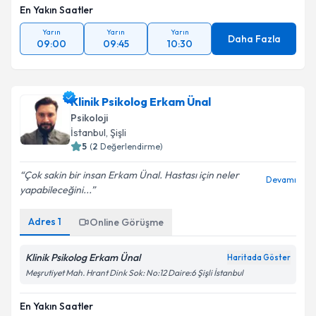
En Yakın Saatler
Yarın
Yarın
Yarın
Daha Fazla
09:00
09:45
10:30
Klinik Psikolog Erkam Ünal
Psikoloji
İstanbul
, Şişli
5
(
2
Değerlendirme)
Çok sakin bir insan Erkam Ünal. Hastası için neler
Devamı
yapabileceğini...
Adres
1
Online Görüşme
Klinik Psikolog Erkam Ünal
Haritada Göster
Meşrutiyet Mah. Hrant Dink Sok: No:12 Daire:6 Şişli İstanbul
En Yakın Saatler