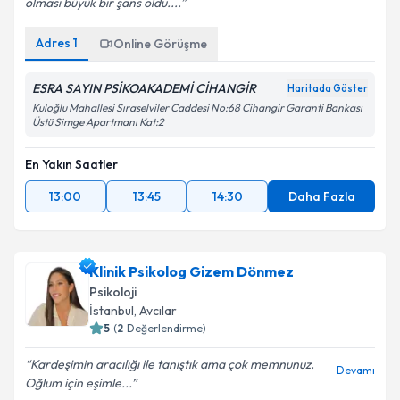
olması büyük bir şans oldu....
Adres
1
Online Görüşme
ESRA SAYIN PSİKOAKADEMİ CİHANGİR
Haritada Göster
Kuloğlu Mahallesi Sıraselviler Caddesi No:68 Cihangir Garanti Bankası
Üstü Simge Apartmanı Kat:2
En Yakın Saatler
13:00
13:45
14:30
Daha Fazla
Klinik Psikolog Gizem Dönmez
Psikoloji
İstanbul
, Avcılar
5
(
2
Değerlendirme)
Kardeşimin aracılığı ile tanıştık ama çok memnunuz.
Devamı
Oğlum için eşimle...