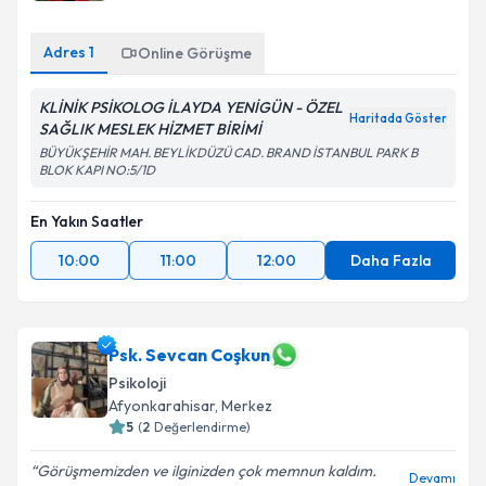
E-posta Adresiniz
Adres
1
Online Görüşme
KLİNİK PSİKOLOG İLAYDA YENİGÜN - ÖZEL
Haritada Göster
Kişisel verilerimin işlenmesine ilişkin
Aydınlatma
SAĞLIK MESLEK HİZMET BİRİMİ
Metni
'ni okudum ve kişisel verilerimin belirtilen
BÜYÜKŞEHİR MAH. BEYLİKDÜZÜ CAD. BRAND İSTANBUL PARK B
kapsamda işlenmesini kabul ediyorum.
BLOK KAPI NO:5/1D
En Yakın Saatler
Takvim Talebini Gönder
10:00
11:00
12:00
Daha Fazla
Psk. Sevcan Coşkun
Psikoloji
Afyonkarahisar
, Merkez
5
(
2
Değerlendirme)
Görüşmemizden ve ilginizden çok memnun kaldım.
Devamı