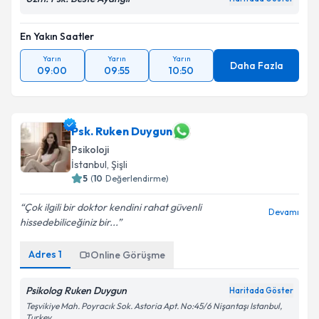
En Yakın Saatler
Yarın
Yarın
Yarın
Daha Fazla
09:00
09:55
10:50
Psk. Ruken Duygun
Psikoloji
İstanbul
, Şişli
5
(
10
Değerlendirme)
Çok ilgili bir doktor kendini rahat güvenli
Devamı
hissedebiliceğiniz bir...
Adres
1
Online Görüşme
Psikolog Ruken Duygun
Haritada Göster
Teşvikiye Mah. Poyracık Sok. Astoria Apt. No:45/6 Nişantaşı Istanbul,
Turkey