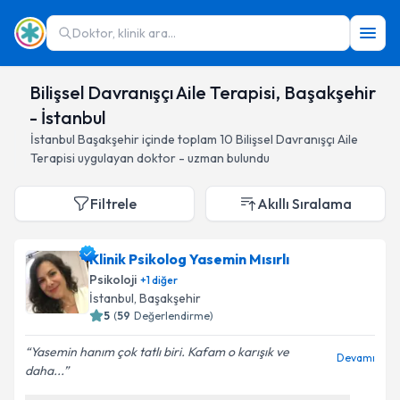
Doktor, klinik ara...
Bilişsel Davranışçı Aile Terapisi, Başakşehir
- İstanbul
İstanbul
Başakşehir
içinde toplam
10
Bilişsel Davranışçı Aile
Terapisi
uygulayan doktor - uzman bulundu
Filtrele
Akıllı Sıralama
Klinik Psikolog Yasemin Mısırlı
Psikoloji
+
1
diğer
İstanbul
, Başakşehir
5
(
59
Değerlendirme)
Yasemin hanım çok tatlı biri. Kafam o karışık ve
Devamı
daha...