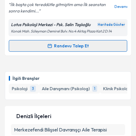
İlk başta çok tereddütle gitmiştim ama İlk seanstan
Devamı
sonra kendimi...
Lotus Psikoloji Merkezi - Psk. Selin Taşlıoğlu
Haritada Göster
Kişisel verilerimin işlenmesine ilişkin
Aydınlatma
Konak Mah. Süleyman Demirel Bulv. No:4 Aktaş Plaza Kat:2 D:14
Metni
'ni okudum ve kişisel verilerimin belirtilen
kapsamda işlenmesini kabul ediyorum.
Randevu Talep Et
Randevu Takvimi Talebi
Takvim Talebini Gönder
Psk. Selin Taşlıoğlu
için randevu takvimi talebi
oluşturun. Size bu uzmandan randevu almanız için bir
İlgili Branşlar
takvim hazırlandığında e-posta ile bilgilendireceğiz.
Psikoloji
Aile Danışmanı (Psikolog)
Klinik Psikolog
3
1
1
E-posta Adresiniz
Denizli İlçeleri
Kişisel verilerimin işlenmesine ilişkin
Aydınlatma
Merkezefendi
Metni
'ni okudum ve kişisel verilerimin belirtilen
Bilişsel Davranışçı Aile Terapisi
kapsamda işlenmesini kabul ediyorum.