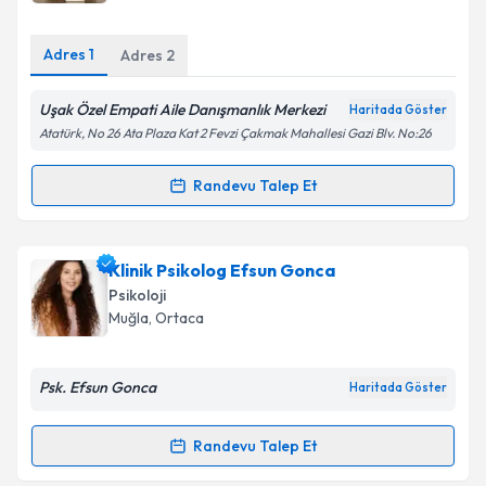
Adres
1
Adres
2
Uşak Özel Empati Aile Danışmanlık Merkezi
Haritada Göster
Atatürk, No 26 Ata Plaza Kat 2 Fevzi Çakmak Mahallesi Gazi Blv. No:26
Randevu Talep Et
Randevu Takvimi Talebi
Psk. Elif Şanlı
için randevu takvimi talebi oluşturun.
Klinik Psikolog Efsun Gonca
Size bu uzmandan randevu almanız için bir takvim
Psikoloji
hazırlandığında e-posta ile bilgilendireceğiz.
Muğla
, Ortaca
E-posta Adresiniz
Psk. Efsun Gonca
Haritada Göster
Randevu Talep Et
Randevu Takvimi Talebi
Kişisel verilerimin işlenmesine ilişkin
Aydınlatma
Metni
'ni okudum ve kişisel verilerimin belirtilen