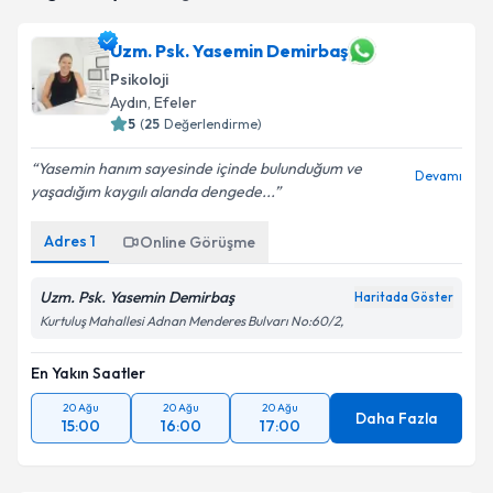
takvim hazırlandığında e-posta ile bilgilendireceğiz.
Uzm. Psk. Yasemin Demirbaş
E-posta Adresiniz
Psikoloji
Aydın
, Efeler
5
(
25
Değerlendirme)
Kişisel verilerimin işlenmesine ilişkin
Aydınlatma
Yasemin hanım sayesinde içinde bulunduğum ve
Devamı
Metni
'ni okudum ve kişisel verilerimin belirtilen
yaşadığım kaygılı alanda dengede...
kapsamda işlenmesini kabul ediyorum.
Adres
1
Online Görüşme
Takvim Talebini Gönder
Uzm. Psk. Yasemin Demirbaş
Haritada Göster
Kurtuluş Mahallesi Adnan Menderes Bulvarı No:60/2,
En Yakın Saatler
20 Ağu
20 Ağu
20 Ağu
Daha Fazla
15:00
16:00
17:00