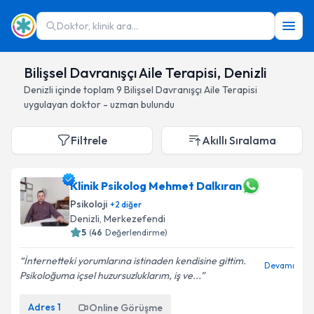
Doktor, klinik ara...
Bilişsel Davranışçı Aile Terapisi, Denizli
Denizli
içinde toplam
9
Bilişsel Davranışçı Aile Terapisi
uygulayan doktor - uzman bulundu
Filtrele
Akıllı Sıralama
Klinik Psikolog Mehmet Dalkıran
Psikoloji
+
2
diğer
Denizli
, Merkezefendi
5
(
46
Değerlendirme)
İnternetteki yorumlarına istinaden kendisine gittim.
Devamı
Psikoloğuma içsel huzursuzluklarım, iş ve...
Adres
1
Online Görüşme