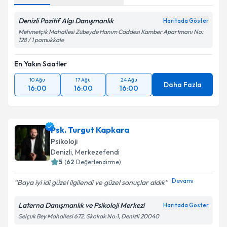
Denizli Pozitif Algı Danışmanlık
Haritada Göster
Mehmetçik Mahallesi Zübeyde Hanım Caddesi Kamber Apartmanı No:
128 / 1 pamukkale
En Yakın Saatler
10 Ağu
17 Ağu
24 Ağu
Daha Fazla
16:00
16:00
16:00
Psk. Turgut Kapkara
Psikoloji
Denizli
, Merkezefendi
5
(
62
Değerlendirme)
Devamı
Baya iyi idi güzel ilgilendi ve güzel sonuçlar aldık
Laterna Danışmanlık ve Psikoloji Merkezi
Haritada Göster
Selçuk Bey Mahallesi 672. Skokak No:1, Denizli 20040