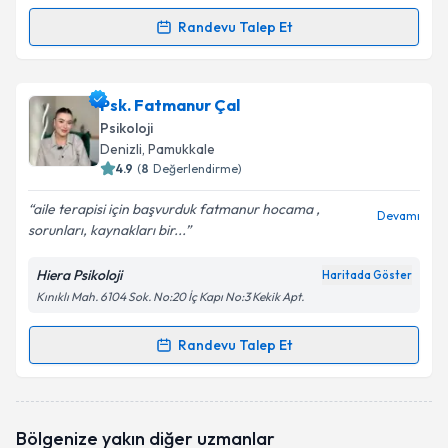
Randevu Talep Et
Randevu Takvimi Talebi
Psk. Turgut Kapkara
için randevu takvimi talebi
Psk. Fatmanur Çal
oluşturun. Size bu uzmandan randevu almanız için bir
Psikoloji
takvim hazırlandığında e-posta ile bilgilendireceğiz.
Denizli
, Pamukkale
4.9
(
8
Değerlendirme)
E-posta Adresiniz
aile terapisi için başvurduk fatmanur hocama ,
Devamı
sorunları, kaynakları bir...
Hiera Psikoloji
Haritada Göster
Kişisel verilerimin işlenmesine ilişkin
Aydınlatma
Kınıklı Mah. 6104 Sok. No:20 İç Kapı No:3 Kekik Apt.
Metni
'ni okudum ve kişisel verilerimin belirtilen
kapsamda işlenmesini kabul ediyorum.
Randevu Talep Et
Randevu Takvimi Talebi
Takvim Talebini Gönder
Psk. Fatmanur Çal
için randevu takvimi talebi
Bölgenize yakın diğer uzmanlar
oluşturun. Size bu uzmandan randevu almanız için bir