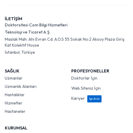
İLETİŞİM
Doktorsitesi Com Bilgi Hizmetleri
Teknoloji ve Ticaret A.Ş.
Maslak Mah. Ahi Evran Cd. A.O.S 55 Sokak No:2 Aksoy Plaza Giriş
Kat Kolektif House
İstanbul, Türkiye
SAĞLIK
PROFESYONELLER
Uzmanlar
Doktorlar İçin
Uzmanlık Alanları
Web Siteniz İçin
Hastalıklar
Kariyer
İşe Alım
Hizmetler
Hastaneler
KURUMSAL