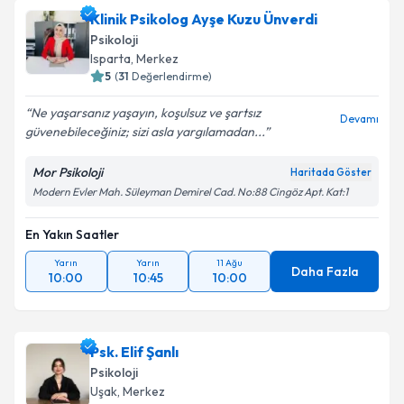
Klinik Psikolog Ayşe Kuzu Ünverdi
Psikoloji
Isparta
, Merkez
5
(
31
Değerlendirme)
Ne yaşarsanız yaşayın, koşulsuz ve şartsız
Devamı
güvenebileceğiniz; sizi asla yargılamadan...
Mor Psikoloji
Haritada Göster
Modern Evler Mah. Süleyman Demirel Cad. No:88 Cingöz Apt. Kat:1
En Yakın Saatler
Yarın
Yarın
11 Ağu
Daha Fazla
10:00
10:45
10:00
Psk. Elif Şanlı
Psikoloji
Uşak
, Merkez