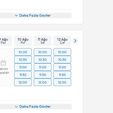
Daha Fazla Göster
9 Ağu
10 Ağu
11 Ağu
12 Ağu
Paz
Pzt
Sal
Çar
10:00
10:00
10:00
10:30
10:30
10:30
11:00
11:00
11:00
Takvim
palıdır
11:30
11:30
11:30
12:00
12:00
12:00
Daha Fazla Göster