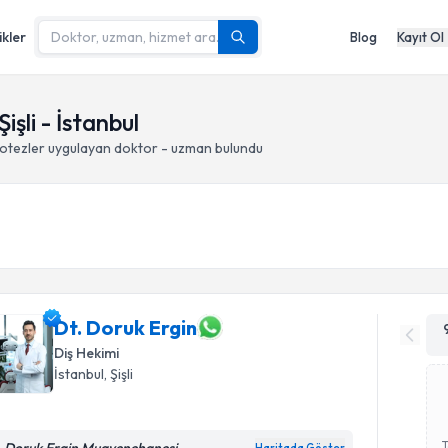
ikler
Blog
Kayıt Ol
işli - İstanbul
rotezler
uygulayan doktor - uzman bulundu
Dt. Doruk Ergin
Diş Hekimi
İstanbul
, Şişli