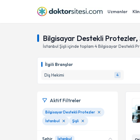
Uzmanlar
Klin
Bilgisayar Destekli Protezler, Ş
İstanbul
Şişli
içinde toplam
4
Bilgisayar Destekli P
İlgili Branşlar
Diş Hekimi
4
Aktif Filtreler
Bilgisayar Destekli Protezler
İstanbul
Şişli
Şehir
İstanbul