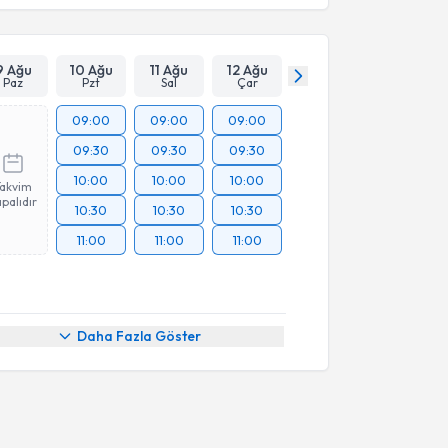
9 Ağu
10 Ağu
11 Ağu
12 Ağu
Paz
Pzt
Sal
Çar
09:00
09:00
09:00
09:30
09:30
09:30
10:00
10:00
10:00
Takvim
palıdır
10:30
10:30
10:30
11:00
11:00
11:00
Daha Fazla Göster