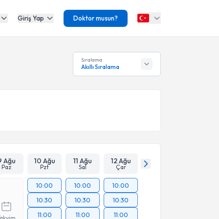
Giriş Yap
Doktor musun?
Sıralama
Akıllı Sıralama
9 Ağu
10 Ağu
11 Ağu
12 Ağu
Paz
Pzt
Sal
Çar
10:00
10:00
10:00
10:30
10:30
10:30
11:00
11:00
11:00
Takvim