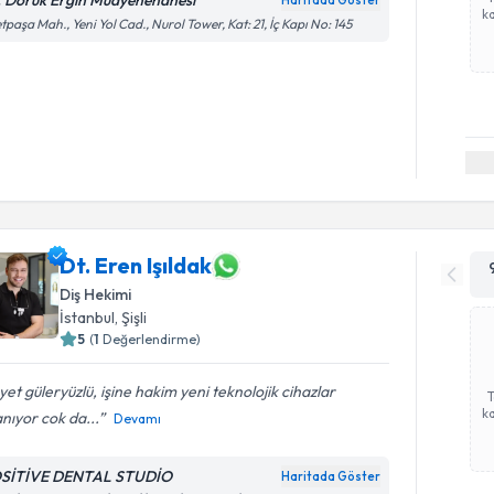
. Doruk Ergin Muayenehanesi
Haritada Göster
ka
etpaşa Mah., Yeni Yol Cad., Nurol Tower, Kat: 21, İç Kapı No: 145
Dt. Eren Işıldak
Diş Hekimi
İstanbul
, Şişli
5
(
1
Değerlendirme)
et güleryüzlü, işine hakim yeni teknolojik cihazlar
ka
anıyor cok da...
Devamı
SİTİVE DENTAL STUDİO
Haritada Göster