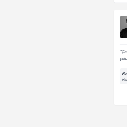
Çok
çok.
Po
Har