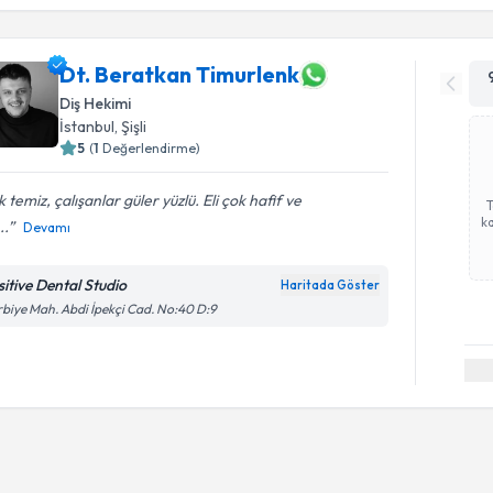
Dt. Beratkan Timurlenk
Diş Hekimi
İstanbul
, Şişli
5
(
1
Değerlendirme)
 temiz, çalışanlar güler yüzlü. Eli çok hafif ve
ka
..
Devamı
sitive Dental Studio
Haritada Göster
biye Mah. Abdi İpekçi Cad. No:40 D:9