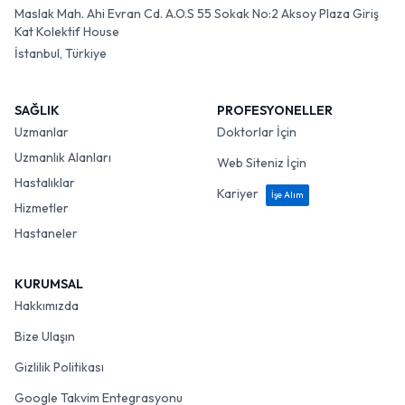
Maslak Mah. Ahi Evran Cd. A.O.S 55 Sokak No:2 Aksoy Plaza Giriş
Kat Kolektif House
İstanbul, Türkiye
SAĞLIK
PROFESYONELLER
Uzmanlar
Doktorlar İçin
Uzmanlık Alanları
Web Siteniz İçin
Hastalıklar
Kariyer
İşe Alım
Hizmetler
Hastaneler
KURUMSAL
Hakkımızda
Bize Ulaşın
Gizlilik Politikası
Google Takvim Entegrasyonu