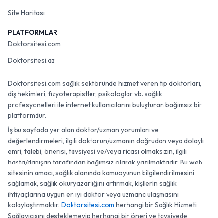
Site Haritası
PLATFORMLAR
Doktorsitesi.com
Doktorsitesi.az
Doktorsitesi.com sağlık sektöründe hizmet veren tıp doktorları,
diş hekimleri, fizyoterapistler, psikologlar vb. sağlık
profesyonelleri ile internet kullanıcılarını buluşturan bağımsız bir
platformdur.
İş bu sayfada yer alan doktor/uzman yorumları ve
değerlendirmeleri, ilgili doktorun/uzmanın doğrudan veya dolaylı
emri, talebi, önerisi, tavsiyesi ve/veya ricası olmaksızın, ilgili
hasta/danışan tarafından bağımsız olarak yazılmaktadır. Bu web
sitesinin amacı, sağlık alanında kamuoyunun bilgilendirilmesini
sağlamak, sağlık okuryazarlığını artırmak, kişilerin sağlık
ihtiyaçlarına uygun en iyi doktor veya uzmana ulaşmasını
kolaylaştırmaktır.
Doktorsitesi.com
herhangi bir Sağlık Hizmeti
Sağlayıcısını desteklemeyip herhangi bir öneri ve tavsiyede