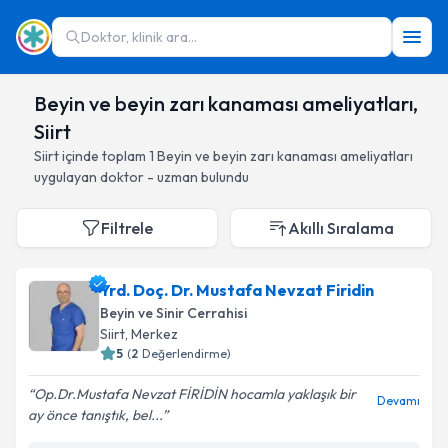
Doktor, klinik ara...
Beyin ve beyin zarı kanaması ameliyatları,
Siirt
Siirt
içinde toplam
1
Beyin ve beyin zarı kanaması ameliyatları
uygulayan doktor - uzman bulundu
Filtrele
Akıllı Sıralama
Yrd. Doç. Dr. Mustafa Nevzat Firidin
Beyin ve Sinir Cerrahisi
Siirt
, Merkez
5
(
2
Değerlendirme)
Op.Dr.Mustafa Nevzat FİRİDİN hocamla yaklaşık bir
Devamı
ay önce tanıştık, bel...