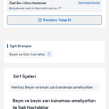
Özel İbn-i Sina Hastanesi
Haritada Göster
Bahçelievler mah hz fakirullah cad no :77
Randevu Talep Et
Randevu Takvimi Talebi
Yrd. Doç. Dr. Mustafa Nevzat Firidin
için randevu
takvimi talebi oluşturun. Size bu uzmandan randevu
İlgili Branşlar
almanız için bir takvim hazırlandığında e-posta ile
bilgilendireceğiz.
Beyin ve Sinir Cerrahisi
1
E-posta Adresiniz
Siirt İlçeleri
Merkez
Kişisel verilerimin işlenmesine ilişkin
Beyin ve beyin zarı kanaması ameliyatları
Aydınlatma
Metni
'ni okudum ve kişisel verilerimin belirtilen
kapsamda işlenmesini kabul ediyorum.
Beyin ve beyin zarı kanaması ameliyatları
ile İlgili Hastalıklar