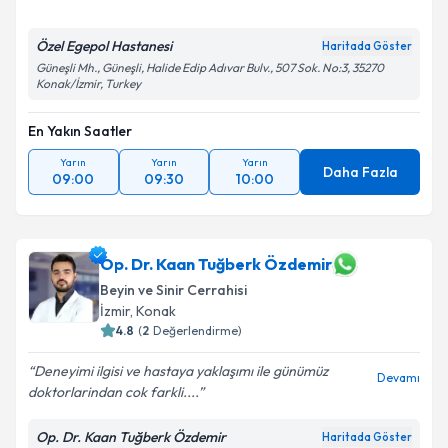
Özel Egepol Hastanesi
Haritada Göster
Güneşli Mh., Güneşli, Halide Edip Adıvar Bulv., 507 Sok. No:3, 35270
Konak/İzmir, Turkey
En Yakın Saatler
Yarın
Yarın
Yarın
Daha Fazla
09:00
09:30
10:00
Op. Dr. Kaan Tuğberk Özdemir
Beyin ve Sinir Cerrahisi
İzmir
, Konak
4.8
(
2
Değerlendirme)
Deneyimi ilgisi ve hastaya yaklaşımı ile günümüz
Devamı
doktorlarindan cok farkli....
Op. Dr. Kaan Tuğberk Özdemir
Haritada Göster