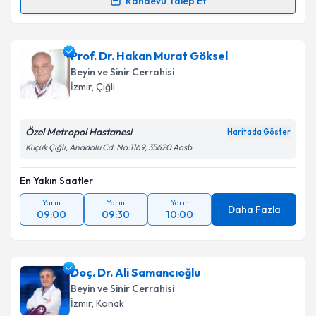
Randevu Talep Et
Doç. Dr. Arsal Acarbaş
için randevu takvimi talebi
oluşturun. Size bu uzmandan randevu almanız için bir
Prof. Dr. Hakan Murat Göksel
takvim hazırlandığında e-posta ile bilgilendireceğiz.
Beyin ve Sinir Cerrahisi
E-posta Adresiniz
İzmir
, Çiğli
Özel Metropol Hastanesi
Haritada Göster
Küçük Çiğli, Anadolu Cd. No:1169, 35620 Aosb
Kişisel verilerimin işlenmesine ilişkin
Aydınlatma
Metni
'ni okudum ve kişisel verilerimin belirtilen
En Yakın Saatler
kapsamda işlenmesini kabul ediyorum.
Yarın
Yarın
Yarın
Daha Fazla
09:00
09:30
10:00
Takvim Talebini Gönder
Doç. Dr. Ali Samancıoğlu
Beyin ve Sinir Cerrahisi
İzmir
, Konak