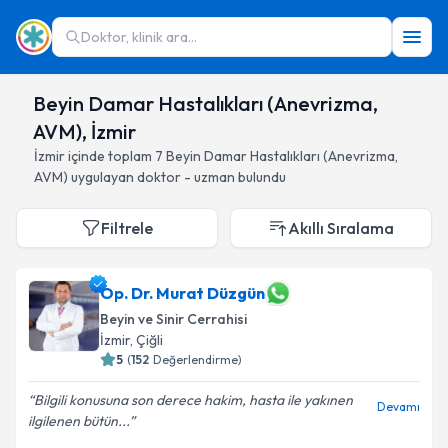
Doktor, klinik ara...
Beyin Damar Hastalıkları (Anevrizma,
AVM), İzmir
İzmir
içinde toplam
7
Beyin Damar Hastalıkları (Anevrizma,
AVM)
uygulayan doktor - uzman bulundu
Filtrele
Akıllı Sıralama
Op. Dr. Murat Düzgün
Beyin ve Sinir Cerrahisi
İzmir
, Çiğli
5
(
152
Değerlendirme)
Bilgili konusuna son derece hakim, hasta ile yakınen
Devamı
ilgilenen bütün...