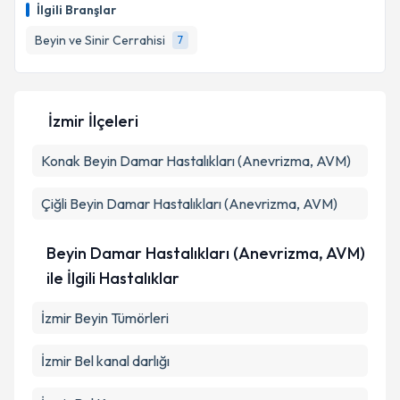
talebi oluşturun. Size bu uzmandan randevu almanız
İlgili Branşlar
için bir takvim hazırlandığında e-posta ile
bilgilendireceğiz.
Beyin ve Sinir Cerrahisi
7
E-posta Adresiniz
İzmir İlçeleri
Konak
Beyin Damar Hastalıkları (Anevrizma, AVM)
Kişisel verilerimin işlenmesine ilişkin
Aydınlatma
Metni
'ni okudum ve kişisel verilerimin belirtilen
kapsamda işlenmesini kabul ediyorum.
Çiğli
Beyin Damar Hastalıkları (Anevrizma, AVM)
Takvim Talebini Gönder
Beyin Damar Hastalıkları (Anevrizma, AVM)
ile İlgili Hastalıklar
İzmir Beyin Tümörleri
İzmir Bel kanal darlığı