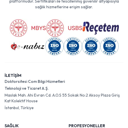
platformudur. Sertifikaları ile tescillenmiş güvenilir altyapısıyla
sağlık hizmetlerine erişim sağlar.
İLETİŞİM
Doktorsitesi Com Bilgi Hizmetleri
Teknoloji ve Ticaret A.Ş.
Maslak Mah. Ahi Evran Cd. A.O.S 55 Sokak No:2 Aksoy Plaza Giriş
Kat Kolektif House
İstanbul, Türkiye
SAĞLIK
PROFESYONELLER