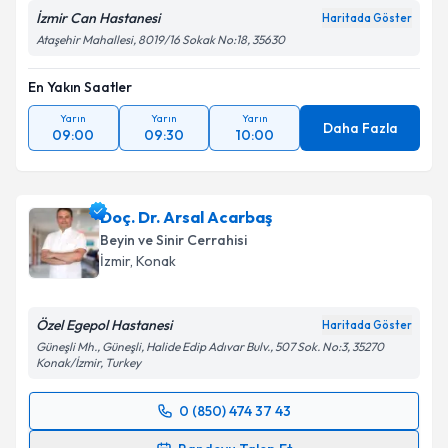
İzmir Can Hastanesi
Haritada Göster
Ataşehir Mahallesi, 8019/16 Sokak No:18, 35630
En Yakın Saatler
Yarın
Yarın
Yarın
Daha Fazla
09:00
09:30
10:00
Doç. Dr. Arsal Acarbaş
Beyin ve Sinir Cerrahisi
İzmir
, Konak
Özel Egepol Hastanesi
Haritada Göster
Güneşli Mh., Güneşli, Halide Edip Adıvar Bulv., 507 Sok. No:3, 35270
Konak/İzmir, Turkey
0 (850) 474 37 43
Randevu Takvimi Talebi