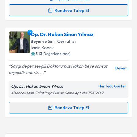
Randevu Takvimi Talebi
Randevu Talep Et
Prof. Dr. Nezih Oktar
için randevu takvimi talebi
oluşturun. Size bu uzmandan randevu almanız için bir
Op. Dr. Hakan Sinan Yılmaz
takvim hazırlandığında e-posta ile bilgilendireceğiz.
Beyin ve Sinir Cerrahisi
E-posta Adresiniz
İzmir
, Konak
5
(
3
Değerlendirme)
Saygı değer sevgili Doktorumuz Hakan beye sonsuz
Devamı
teşekkür ederiz. ...
Kişisel verilerimin işlenmesine ilişkin
Aydınlatma
Metni
'ni okudum ve kişisel verilerimin belirtilen
Op. Dr. Hakan Sinan Yılmaz
Haritada Göster
kapsamda işlenmesini kabul ediyorum.
Alsancak Mah. Talat Paşa Bulvarı Sema Apt. No:75 K:2 D:7
Takvim Talebini Gönder
Randevu Talep Et
Randevu Takvimi Talebi
Op. Dr. Hakan Sinan Yılmaz
için randevu takvimi