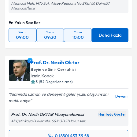
Alsancak Mah. 1476 Sok. Aksoy Rezidans No:2 Kat :16 Daire:57
Alsancak/İzmir
En Yakın Saatler
Yarın
Yarın
Yarın
Daha Fazla
09:00
09:30
10:00
Prof. Dr. Nezih Oktar
Beyin ve Sinir Cerrahisi
İzmir
, Konak
5
(
52
Değerlendirme)
Alanında uzman ve deneyimli güler yüzlü oluşu insanı
Devamı
mutlu ediyo
Prof. Dr. Nezih OKTAR Muayenehanesi
Haritada Göster
Ali Çetinkaya Bulvarı No: 66 K:3 D:11 Havuz Apt.
0 (850) 433 39 58