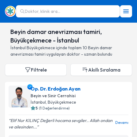
Doktor, klinik ara...
Beyin damar anevrizması tamiri,
Büyükçekmece - İstanbul
İstanbul
Büyükçekmece
içinde toplam
10
Beyin damar
anevrizması tamiri
uygulayan doktor - uzman bulundu
Filtrele
Akıllı Sıralama
Op. Dr. Erdoğan Ayan
Beyin ve Sinir Cerrahisi
İstanbul
, Büyükçekmece
5
(
1
Değerlendirme)
Elif Nur KILINÇ Değerli hocama sevgiler.. Allah ondan
Devamı
ve ailesinden...