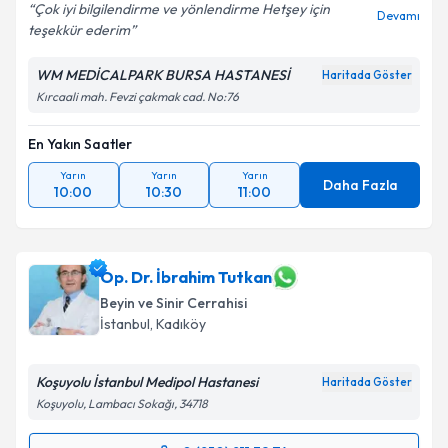
Çok iyi bilgilendirme ve yönlendirme Hetşey için
Devamı
teşekkür ederim
Kişisel verilerimin işlenmesine ilişkin
Aydınlatma
Metni
'ni okudum ve kişisel verilerimin belirtilen
WM MEDİCALPARK BURSA HASTANESİ
Haritada Göster
kapsamda işlenmesini kabul ediyorum.
Kırcaali mah. Fevzi çakmak cad. No:76
En Yakın Saatler
Takvim Talebini Gönder
Yarın
Yarın
Yarın
Daha Fazla
10:00
10:30
11:00
Op. Dr. İbrahim Tutkan
Beyin ve Sinir Cerrahisi
İstanbul
, Kadıköy
Koşuyolu İstanbul Medipol Hastanesi
Haritada Göster
Koşuyolu, Lambacı Sokağı, 34718