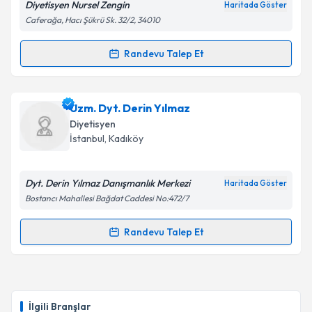
Diyetisyen Nursel Zengin
Haritada Göster
Kişisel verilerimin işlenmesine ilişkin
Aydınlatma
Caferağa, Hacı Şükrü Sk. 32/2, 34010
Metni
'ni okudum ve kişisel verilerimin belirtilen
kapsamda işlenmesini kabul ediyorum.
Randevu Talep Et
Randevu Takvimi Talebi
Takvim Talebini Gönder
Dyt. Nursel Zengin
için randevu takvimi talebi
Uzm. Dyt. Derin Yılmaz
oluşturun. Size bu uzmandan randevu almanız için bir
Diyetisyen
takvim hazırlandığında e-posta ile bilgilendireceğiz.
İstanbul
, Kadıköy
E-posta Adresiniz
Dyt. Derin Yılmaz Danışmanlık Merkezi
Haritada Göster
Bostancı Mahallesi Bağdat Caddesi No:472/7
Kişisel verilerimin işlenmesine ilişkin
Aydınlatma
Randevu Talep Et
Randevu Takvimi Talebi
Metni
'ni okudum ve kişisel verilerimin belirtilen
kapsamda işlenmesini kabul ediyorum.
Uzm. Dyt. Derin Yılmaz
için randevu takvimi talebi
oluşturun. Size bu uzmandan randevu almanız için bir
Takvim Talebini Gönder
İlgili Branşlar