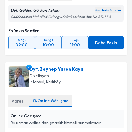
Dyt. Gülden Gürkan Avkan
Haritada Göster
Caddebostan Mahallesi Gelengül Sokak Mehtap Apt. No:5 D:7 K:1
En Yakın Saatler
10 Ağu
10 Ağu
10 Ağu
Daha Fazla
09:00
10:00
11:00
Dyt. Zeynep Yaren Kaya
Diyetisyen
İstanbul
, Kadıköy
Online Görüşme
Adres
1
Online Görüşme
Bu uzman online danışmanlık hizmeti sunmaktadır.