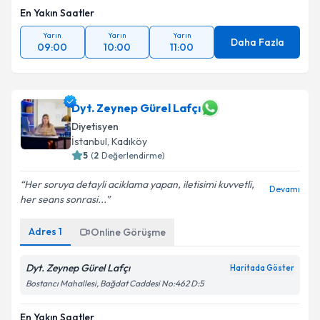
En Yakın Saatler
Yarın
Yarın
Yarın
Daha Fazla
09:00
10:00
11:00
Dyt. Zeynep Gürel Lafçı
Diyetisyen
İstanbul
, Kadıköy
5
(
2
Değerlendirme)
Her soruya detayli aciklama yapan, iletisimi kuvvetli,
Devamı
her seans sonrasi...
Adres
1
Online Görüşme
Dyt. Zeynep Gürel Lafçı
Haritada Göster
Bostancı Mahallesi, Bağdat Caddesi No:462 D:5
En Yakın Saatler