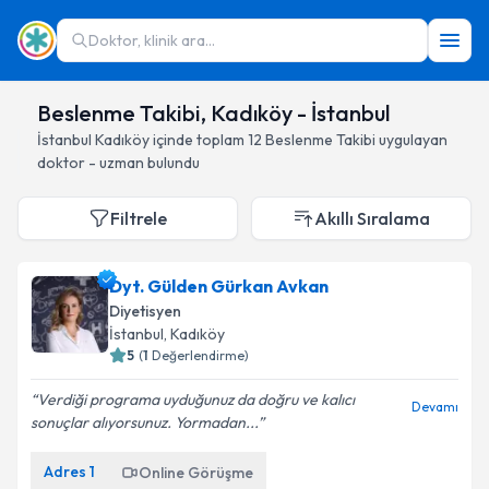
Doktor, klinik ara...
Beslenme Takibi, Kadıköy - İstanbul
İstanbul
Kadıköy
içinde toplam
12
Beslenme Takibi
uygulayan
doktor - uzman bulundu
Filtrele
Akıllı Sıralama
Dyt. Gülden Gürkan Avkan
Diyetisyen
İstanbul
, Kadıköy
5
(
1
Değerlendirme)
Verdiği programa uyduğunuz da doğru ve kalıcı
Devamı
sonuçlar alıyorsunuz. Yormadan...
Adres
1
Online Görüşme