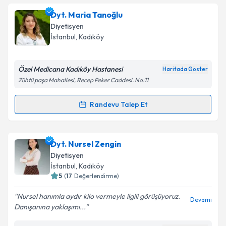
Dyt. Sevinç Akdur
için randevu takvimi talebi
Dyt. Maria Tanoğlu
oluşturun. Size bu uzmandan randevu almanız için bir
Diyetisyen
takvim hazırlandığında e-posta ile bilgilendireceğiz.
İstanbul
, Kadıköy
E-posta Adresiniz
Özel Medicana Kadıköy Hastanesi
Haritada Göster
Zühtü paşa Mahallesi, Recep Peker Caddesi. No:11
Kişisel verilerimin işlenmesine ilişkin
Aydınlatma
Randevu Talep Et
Randevu Takvimi Talebi
Metni
'ni okudum ve kişisel verilerimin belirtilen
kapsamda işlenmesini kabul ediyorum.
Dyt. Maria Tanoğlu
için randevu takvimi talebi
Dyt. Nursel Zengin
oluşturun. Size bu uzmandan randevu almanız için bir
Takvim Talebini Gönder
Diyetisyen
takvim hazırlandığında e-posta ile bilgilendireceğiz.
İstanbul
, Kadıköy
5
(
17
Değerlendirme)
E-posta Adresiniz
Nursel hanımla aydır kilo vermeyle ilgili görüşüyoruz.
Devamı
Danışanına yaklaşımı...