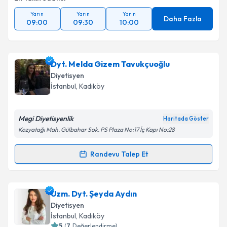
Yarın
Yarın
Yarın
Daha Fazla
09:00
09:30
10:00
Dyt. Melda Gizem Tavukçuoğlu
Diyetisyen
İstanbul
, Kadıköy
Megi Diyetisyenlik
Haritada Göster
Kozyatağı Mah. Gülbahar Sok. PS Plaza No:17 İç Kapı No:28
Randevu Talep Et
Randevu Takvimi Talebi
Dyt. Melda Gizem Tavukçuoğlu
için randevu takvimi
Uzm. Dyt. Şeyda Aydın
talebi oluşturun. Size bu uzmandan randevu almanız
Diyetisyen
için bir takvim hazırlandığında e-posta ile
İstanbul
, Kadıköy
bilgilendireceğiz.
5
(
7
Değerlendirme)