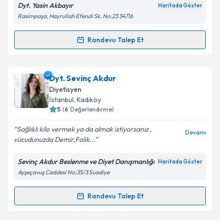
Dyt. Yasin Akbayır
Haritada Göster
Rasimpaşa, Hayrullah Efendi Sk. No:23 34716
Kişisel verilerimin işlenmesine ilişkin
Aydınlatma
Randevu Talep Et
Randevu Takvimi Talebi
Metni
'ni okudum ve kişisel verilerimin belirtilen
kapsamda işlenmesini kabul ediyorum.
Dyt. Yasin Akbayır
için randevu takvimi talebi
Dyt. Sevinç Akdur
oluşturun. Size bu uzmandan randevu almanız için bir
Takvim Talebini Gönder
Diyetisyen
takvim hazırlandığında e-posta ile bilgilendireceğiz.
İstanbul
, Kadıköy
5
(
6
Değerlendirme)
E-posta Adresiniz
Sağlıklı kilo vermek ya da almak istiyorsanız ,
Devamı
vücudunuzda Demir,Folik...
Sevinç Akdur Beslenme ve Diyet Danışmanlığı
Haritada Göster
Kişisel verilerimin işlenmesine ilişkin
Aydınlatma
Ayşeçavuş Caddesi No:35/3 Suadiye
Metni
'ni okudum ve kişisel verilerimin belirtilen
kapsamda işlenmesini kabul ediyorum.
Randevu Talep Et
Randevu Takvimi Talebi
Takvim Talebini Gönder