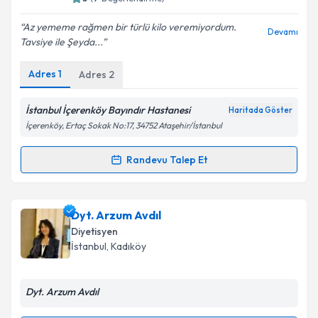
E-posta Adresiniz
Az yememe rağmen bir türlü kilo veremiyordum.
Devamı
Tavsiye ile Şeyda...
Adres
1
Adres
2
Kişisel verilerimin işlenmesine ilişkin
Aydınlatma
Metni
'ni okudum ve kişisel verilerimin belirtilen
İstanbul İçerenköy Bayındır Hastanesi
Haritada Göster
kapsamda işlenmesini kabul ediyorum.
İçerenköy, Ertaç Sokak No:17, 34752 Ataşehir/İstanbul
Randevu Talep Et
Takvim Talebini Gönder
Randevu Takvimi Talebi
Uzm. Dyt. Şeyda Aydın
için randevu takvimi talebi
Dyt. Arzum Avdıl
oluşturun. Size bu uzmandan randevu almanız için bir
Diyetisyen
takvim hazırlandığında e-posta ile bilgilendireceğiz.
İstanbul
, Kadıköy
E-posta Adresiniz
Dyt. Arzum Avdıl