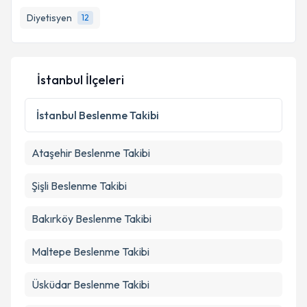
takvim hazırlandığında e-posta ile bilgilendireceğiz.
Diyetisyen
12
E-posta Adresiniz
İstanbul İlçeleri
Kişisel verilerimin işlenmesine ilişkin
Aydınlatma
Metni
'ni okudum ve kişisel verilerimin belirtilen
İstanbul
Beslenme Takibi
kapsamda işlenmesini kabul ediyorum.
Ataşehir
Beslenme Takibi
Takvim Talebini Gönder
Şişli
Beslenme Takibi
Bakırköy
Beslenme Takibi
Maltepe
Beslenme Takibi
Üsküdar
Beslenme Takibi