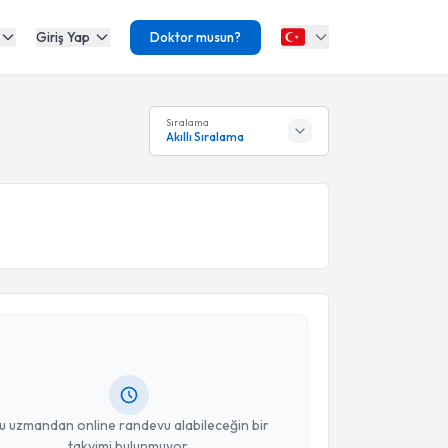
Giriş Yap
Doktor musun?
Sıralama
Akıllı Sıralama
akvimi Talebi
a Küçücük
için randevu takvimi talebi oluşturun. Size
 randevu almanız için bir takvim hazırlandığında e-
lgilendireceğiz.
resiniz
u uzmandan online randevu alabileceğin bir
takvimi bulunmuyor.