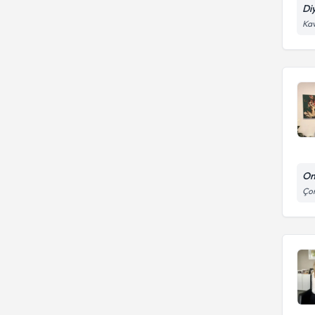
Di
Kav
On
Ço