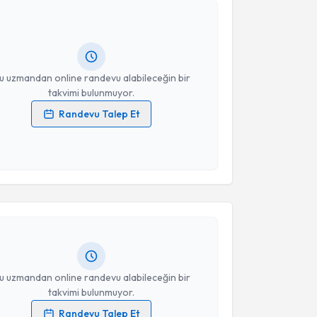
ve Damar
için randevu takvimi talebi oluşturun. Size
 randevu almanız için bir takvim hazırlandığında e-
lgilendireceğiz.
resiniz
u uzmandan online randevu alabileceğin bir
takvimi bulunmuyor.
Randevu Talep Et
 verilerimin işlenmesine ilişkin
Aydınlatma Metni
'ni
 ve kişisel verilerimin belirtilen kapsamda
akvimi Talebi
esini kabul ediyorum.
Takvim Talebini Gönder
a Kavukçu
için randevu takvimi talebi oluşturun. Size
 randevu almanız için bir takvim hazırlandığında e-
lgilendireceğiz.
resiniz
u uzmandan online randevu alabileceğin bir
takvimi bulunmuyor.
Randevu Talep Et