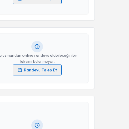
 verilerimin işlenmesine ilişkin
Aydınlatma Metni
'ni
akvimi Talebi
 ve kişisel verilerimin belirtilen kapsamda
esini kabul ediyorum.
e Nur Demir
için randevu takvimi talebi oluşturun.
andan randevu almanız için bir takvim
Takvim Talebini Gönder
ında e-posta ile bilgilendireceğiz.
resiniz
u uzmandan online randevu alabileceğin bir
takvimi bulunmuyor.
Randevu Talep Et
 verilerimin işlenmesine ilişkin
Aydınlatma Metni
'ni
 ve kişisel verilerimin belirtilen kapsamda
akvimi Talebi
esini kabul ediyorum.
Koç
için randevu takvimi talebi oluşturun. Size bu
Takvim Talebini Gönder
ndevu almanız için bir takvim hazırlandığında e-
lgilendireceğiz.
resiniz