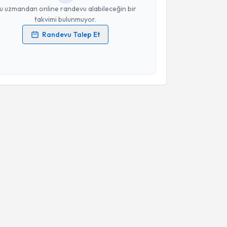
u uzmandan online randevu alabileceğin bir
takvimi bulunmuyor.
Randevu Talep Et
 verilerimin işlenmesine ilişkin
Aydınlatma Metni
'ni
 ve kişisel verilerimin belirtilen kapsamda
esini kabul ediyorum.
Takvim Talebini Gönder