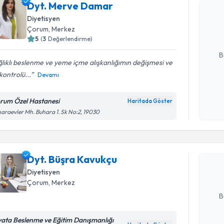
Dyt. Mer
Dyt. Merve Damar
bu uzmandan
Diyetisyen
posta ile bi
Çorum
, Merkez
5
(
3
Değerlendirme)
E-posta Ad
B
lıklı beslenme ve yeme içme alışkanlığımın değişmesi ve
 kontrolü...
Devamı
Kişisel
okudum
rum Özel Hastanesi
Haritada Göster
Randevu T
işlenm
araevler Mh. Buhara 1. Sk No:2, 19030
Dyt. Büşr
bu uzmandan
Dyt. Büşra Kavukçu
posta ile bi
Diyetisyen
Çorum
, Merkez
E-posta Ad
B
yata Beslenme ve Eğitim Danışmanlığı