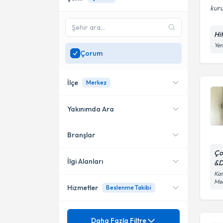
kuru
Hi
Yen
Çorum
İlçe
Merkez
Yakınımda Ara
Branşlar
Konumuma yakın uzmanları
Merkez
göster
Ço
İlgi Alanları
&D
Kar
Me
Hizmetler
Beslenme Takibi
Diyetisyen
Mezuniyet
Gebelik Dönemi Beslenmesi
Daha Fazla Filtre