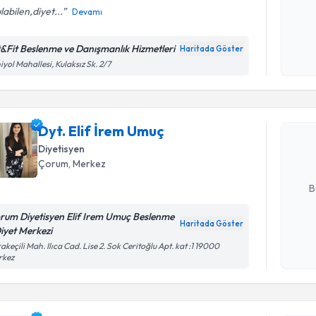
labilen,diyet...
Devamı
Kişisel
okudum
t&Fit Beslenme ve Danışmanlık Hizmetleri
Haritada Göster
işlenm
iyol Mahallesi, Kulaksız Sk. 2/7
Randevu T
Dyt. Elif 
bu uzmandan
Dyt. Elif İrem Umuç
posta ile bi
Diyetisyen
Çorum
, Merkez
E-posta Ad
B
rum Diyetisyen Elif Irem Umuç Beslenme
Haritada Göster
iyet Merkezi
Kişisel
akeçili Mah. Ilıca Cad. Lise 2. Sok Ceritoğlu Apt. kat :1 19000
okudum
rkez
işlenm
Randevu T