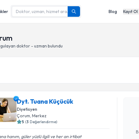
ikler
Blog
Kayıt Ol
orum
gulayan doktor - uzman bulundu
Randevu T
Dyt. Tuan
Dyt. Tuana Küçücük
bu uzmandan
Diyetisyen
posta ile bi
Çorum
, Merkez
5
(
3
Değerlendirme)
E-posta Ad
B
na hanım, güler yüzlü ilgili ve her an irtibat