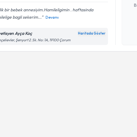
B
ik bir bebek annesiyim.Hamileligimin . haftasinda
lelige bagli sekerim...
Devamı
Kişisel
okudum
yetisyen Ayça Koç
Haritada Göster
işlenm
çelievler, Şenyurt 2. Sk. No: 1A, 19100 Çorum