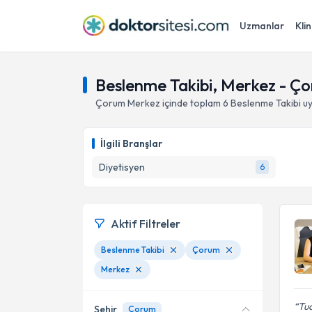
Uzmanlar
Klin
Beslenme Takibi, Merkez - Ç
Çorum
Merkez
içinde toplam
6
Beslenme Takibi
uy
İlgili Branşlar
Diyetisyen
6
Aktif Filtreler
Beslenme Takibi
Çorum
Merkez
Tua
Şehir
Çorum