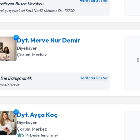
Haritada Göster
yetisyen Buşra Kavukçu
Kişisel
Randevu T
ukçu İş Merkezi Kat.1 No:17, Kulaksız Sk., 19200
okudum
işlenm
Dyt. Merv
Size bu uzm
Dyt. Merve Nur Demir
hazırlandığ
Diyetisyen
E-posta Ad
Çorum
, Merkez
B
line Danışmanlık
Haritada Göster
Kişisel
rum/Merkez
okudum
Randevu T
işlenm
Dyt. Ayça 
Dyt. Ayça Koç
uzmandan ra
Diyetisyen
posta ile bi
Çorum
, Merkez
5
(
4
Değerlendirme)
E-posta Ad