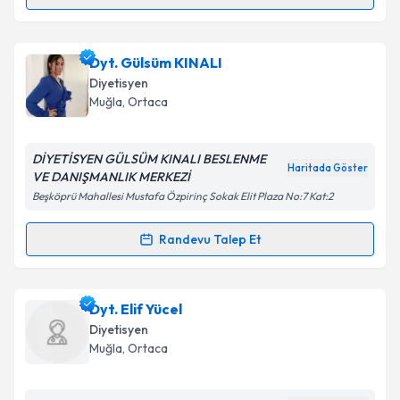
Randevu Takvimi Talebi
Dyt. Gamze Göktekin
için randevu takvimi talebi
Dyt. Gülsüm KINALI
oluşturun. Size bu uzmandan randevu almanız için bir
Diyetisyen
takvim hazırlandığında e-posta ile bilgilendireceğiz.
Muğla
, Ortaca
E-posta Adresiniz
DİYETİSYEN GÜLSÜM KINALI BESLENME
Haritada Göster
VE DANIŞMANLIK MERKEZİ
Beşköprü Mahallesi Mustafa Özpirinç Sokak Elit Plaza No:7 Kat:2
Kişisel verilerimin işlenmesine ilişkin
Aydınlatma
Metni
'ni okudum ve kişisel verilerimin belirtilen
Randevu Talep Et
Randevu Takvimi Talebi
kapsamda işlenmesini kabul ediyorum.
Dyt. Gülsüm KINALI
için randevu takvimi talebi
Dyt. Elif Yücel
Takvim Talebini Gönder
oluşturun. Size bu uzmandan randevu almanız için bir
Diyetisyen
takvim hazırlandığında e-posta ile bilgilendireceğiz.
Muğla
, Ortaca
E-posta Adresiniz