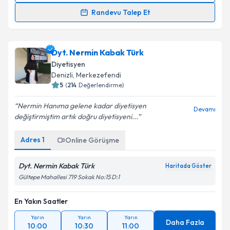
Randevu Talep Et
Dyt. İlkay Aydın
için randevu takvimi talebi oluşturun.
Size bu uzmandan randevu almanız için bir takvim
Dyt. Nermin Kabak Türk
hazırlandığında e-posta ile bilgilendireceğiz.
Diyetisyen
E-posta Adresiniz
Denizli
, Merkezefendi
5
(
214
Değerlendirme)
Nermin Hanıma gelene kadar diyetisyen
Devamı
değiştirmiştim artık doğru diyetisyeni...
Kişisel verilerimin işlenmesine ilişkin
Aydınlatma
Metni
'ni okudum ve kişisel verilerimin belirtilen
Adres
1
Online Görüşme
kapsamda işlenmesini kabul ediyorum.
Dyt. Nermin Kabak Türk
Haritada Göster
Takvim Talebini Gönder
Gültepe Mahallesi 719 Sokak No:15 D:1
En Yakın Saatler
Yarın
Yarın
Yarın
Daha Fazla
10:00
10:30
11:00