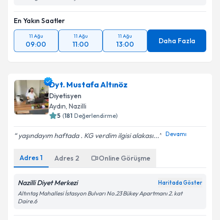
En Yakın Saatler
11 Ağu
11 Ağu
11 Ağu
Daha Fazla
09:00
11:00
13:00
Dyt. Mustafa Altınöz
Diyetisyen
Aydın
, Nazilli
5
(
181
Değerlendirme)
Devamı
yaşındayım haftada . KG verdim ilgisi alakası...
Adres
1
Adres
2
Online Görüşme
Nazilli Diyet Merkezi
Haritada Göster
Altıntaş Mahallesi İstasyon Bulvarı No.23 Bükey Apartmanı 2. kat
Daire.6