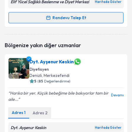
Elif Yücel Sağlıklı Beslenme ve Diyet Merkezi
Haritada Göster
Randevu Talep Et
Randevu Takvimi Talebi
Kişisel verilerimin işlenmesine ilişkin
Aydınlatma
Metni
'ni okudum ve kişisel verilerimin belirtilen
kapsamda işlenmesini kabul ediyorum.
Dyt. Elif Yücel
için randevu takvimi talebi oluşturun.
Bölgenize yakın diğer uzmanlar
Size bu uzmandan randevu almanız için bir takvim
hazırlandığında e-posta ile bilgilendireceğiz.
Takvim Talebini Gönder
Dyt. Ayşenur Keskin
E-posta Adresiniz
Diyetisyen
Denizli
, Merkezefendi
5
(
85
Değerlendirme)
Kişisel verilerimin işlenmesine ilişkin
Aydınlatma
Harika bir yer. Küçük bebeğime bile bakıyorlar tam bir
Devamı
Metni
'ni okudum ve kişisel verilerimin belirtilen
aile...
kapsamda işlenmesini kabul ediyorum.
Adres
1
Adres
2
Takvim Talebini Gönder
Dyt. Ayşenur Keskin
Haritada Göster