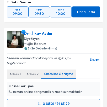
En Yakın Saatler
Yarın
Yarın
Yarın
Daha Fazla
09:00
09:30
10:00
Dyt. İlkay Aydın
Diyetisyen
Muğla
, Bodrum
5
(
26
Değerlendirme)
Kendisi konusunda çok başarılı ve ilgili. Çok
Devamı
bilgilendirici
Online Görüşme
Adres
1
Adres
2
Online Görüşme
Bu uzman online danışmanlık hizmeti sunmaktadır.
0 (850) 474 83 99
Randevu Takvimi Talebi