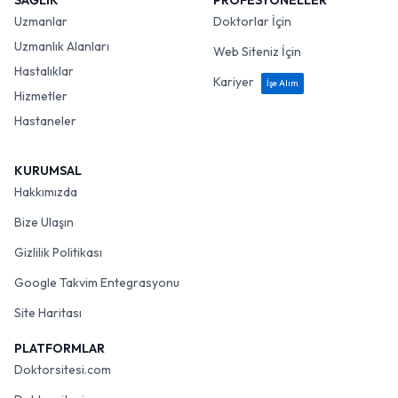
SAĞLIK
PROFESYONELLER
Uzmanlar
Doktorlar İçin
Uzmanlık Alanları
Web Siteniz İçin
Hastalıklar
Kariyer
İşe Alım
Hizmetler
Hastaneler
KURUMSAL
Hakkımızda
Bize Ulaşın
Gizlilik Politikası
Google Takvim Entegrasyonu
Site Haritası
PLATFORMLAR
Doktorsitesi.com