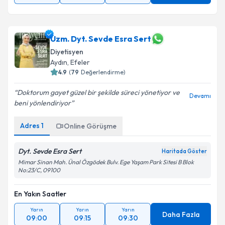
Uzm. Dyt. Sevde Esra Sert
Diyetisyen
Aydın
, Efeler
4.9
(
79
Değerlendirme)
Doktorum gayet güzel bir şekilde süreci yönetiyor ve
Devamı
beni yönlendiriyor
Adres
1
Online Görüşme
Dyt. Sevde Esra Sert
Haritada Göster
Mimar Sinan Mah. Ünal Özgödek Bulv. Ege Yaşam Park Sitesi B Blok
No:23/C, 09100
En Yakın Saatler
Yarın
Yarın
Yarın
Daha Fazla
09:00
09:15
09:30