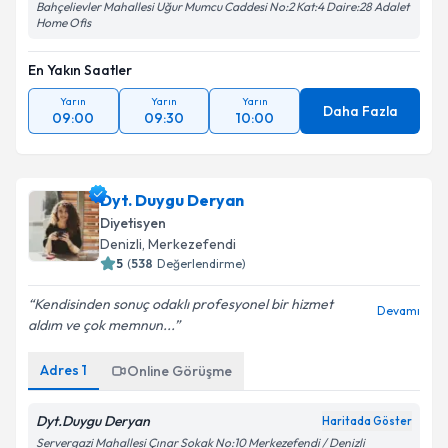
Bahçelievler Mahallesi Uğur Mumcu Caddesi No:2 Kat:4 Daire:28 Adalet
Home Ofis
En Yakın Saatler
Yarın
Yarın
Yarın
Daha Fazla
09:00
09:30
10:00
Dyt. Duygu Deryan
Diyetisyen
Denizli
, Merkezefendi
5
(
538
Değerlendirme)
Kendisinden sonuç odaklı profesyonel bir hizmet
Devamı
aldım ve çok memnun...
Adres
1
Online Görüşme
Dyt.Duygu Deryan
Haritada Göster
Servergazi Mahallesi Çınar Sokak No:10 Merkezefendi / Denizli