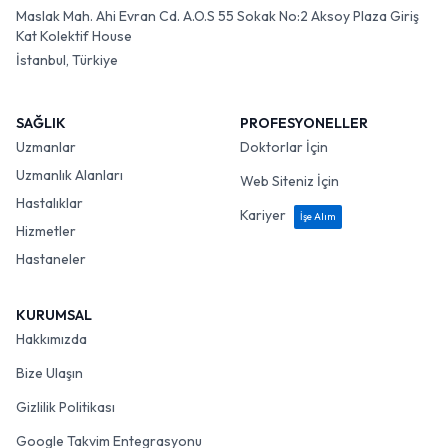
Maslak Mah. Ahi Evran Cd. A.O.S 55 Sokak No:2 Aksoy Plaza Giriş
Kat Kolektif House
İstanbul, Türkiye
SAĞLIK
PROFESYONELLER
Uzmanlar
Doktorlar İçin
Uzmanlık Alanları
Web Siteniz İçin
Hastalıklar
Kariyer
İşe Alım
Hizmetler
Hastaneler
KURUMSAL
Hakkımızda
Bize Ulaşın
Gizlilik Politikası
Google Takvim Entegrasyonu