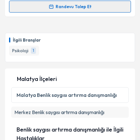
Randevu Talep Et
Randevu Takvimi Talebi
Psk. Ulçin Zelal Arık
için randevu takvimi talebi
oluşturun. Size bu uzmandan randevu almanız için bir
İlgili Branşlar
takvim hazırlandığında e-posta ile bilgilendireceğiz.
Psikoloji
1
E-posta Adresiniz
Malatya İlçeleri
Kişisel verilerimin işlenmesine ilişkin
Aydınlatma
Metni
'ni okudum ve kişisel verilerimin belirtilen
Malatya
Benlik saygısı artırma danışmanlığı
kapsamda işlenmesini kabul ediyorum.
Merkez
Benlik saygısı artırma danışmanlığı
Takvim Talebini Gönder
Benlik saygısı artırma danışmanlığı ile İlgili
Hastalıklar