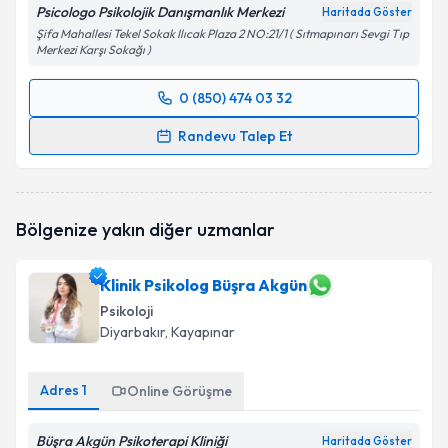
Psicologo Psikolojik Danışmanlık Merkezi
Haritada Göster
Şifa Mahallesi Tekel Sokak Ilıcak Plaza 2 NO:21/1 ( Sıtmapınarı Sevgi Tıp
Merkezi Karşı Sokağı )
0 (850) 474 03 32
Randevu Takvimi Talebi
Randevu Talep Et
Klinik Psikolog Yusuf Can Oymak
için randevu
takvimi talebi oluşturun. Size bu uzmandan randevu
almanız için bir takvim hazırlandığında e-posta ile
Bölgenize yakın diğer uzmanlar
bilgilendireceğiz.
E-posta Adresiniz
Klinik Psikolog Büşra Akgün
Psikoloji
Diyarbakır
, Kayapınar
Kişisel verilerimin işlenmesine ilişkin
Aydınlatma
Adres
1
Online Görüşme
Metni
'ni okudum ve kişisel verilerimin belirtilen
kapsamda işlenmesini kabul ediyorum.
Büşra Akgün Psikoterapi Kliniği
Haritada Göster