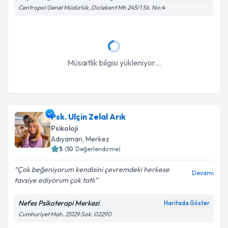
Centropol Genel Müdürlük, Diclekent Mh 245/1 Sk. No:4
Takvim Talebini Gönder
Müsaitlik bilgisi yükleniyor...
Psk. Ulçin Zelal Arık
Psikoloji
Adıyaman
, Merkez
5
(
10
Değerlendirme)
Çok beğeniyorum kendisini çevremdeki herkese
Devamı
tavsiye ediyorum çok tatlı
Nefes Psikoterapi Merkezi
Haritada Göster
Cumhuriyet Mah. 25129.Sok. 02290