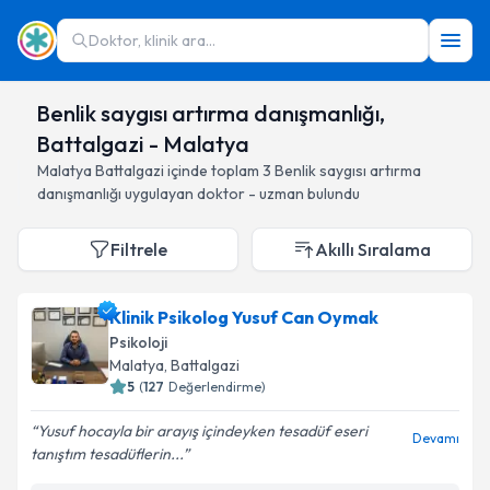
Doktor, klinik ara...
Benlik saygısı artırma danışmanlığı,
Battalgazi - Malatya
Malatya
Battalgazi
içinde toplam
3
Benlik saygısı artırma
danışmanlığı
uygulayan doktor - uzman bulundu
Filtrele
Akıllı Sıralama
Klinik Psikolog Yusuf Can Oymak
Psikoloji
Malatya
, Battalgazi
5
(
127
Değerlendirme)
Yusuf hocayla bir arayış içindeyken tesadüf eseri
Devamı
tanıştım tesadüflerin...