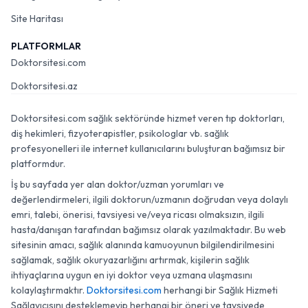
Site Haritası
PLATFORMLAR
Doktorsitesi.com
Doktorsitesi.az
Doktorsitesi.com sağlık sektöründe hizmet veren tıp doktorları,
diş hekimleri, fizyoterapistler, psikologlar vb. sağlık
profesyonelleri ile internet kullanıcılarını buluşturan bağımsız bir
platformdur.
İş bu sayfada yer alan doktor/uzman yorumları ve
değerlendirmeleri, ilgili doktorun/uzmanın doğrudan veya dolaylı
emri, talebi, önerisi, tavsiyesi ve/veya ricası olmaksızın, ilgili
hasta/danışan tarafından bağımsız olarak yazılmaktadır. Bu web
sitesinin amacı, sağlık alanında kamuoyunun bilgilendirilmesini
sağlamak, sağlık okuryazarlığını artırmak, kişilerin sağlık
ihtiyaçlarına uygun en iyi doktor veya uzmana ulaşmasını
kolaylaştırmaktır.
Doktorsitesi.com
herhangi bir Sağlık Hizmeti
Sağlayıcısını desteklemeyip herhangi bir öneri ve tavsiyede