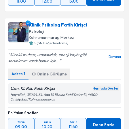
11:00
12:00
13:00
Klinik Psikolog Fatih Kirişci
Psikoloji
Kahramanmaraş
, Merkez
5
(
34
Değerlendirme)
Sürekli mutsuz, umutsuzluk, enerji kaybı gibi
Devamı
sorunlarım vardı bunun için...
Adres
1
Online Görüşme
Uzm. Kl. Psk. Fatih Kirişci
Haritada Göster
Hayrullah, 33004. Sk. Ada 10 B1 blok Kat:3 Daire:12, 46100
Onikişubat/Kahramanmaraş
En Yakın Saatler
Yarın
Yarın
Yarın
Daha Fazla
09:00
10:20
11:40