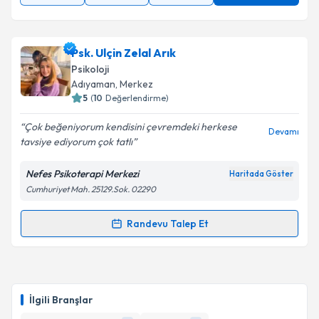
Psk. Ulçin Zelal Arık
Psikoloji
Adıyaman
, Merkez
5
(
10
Değerlendirme)
Çok beğeniyorum kendisini çevremdeki herkese
Devamı
tavsiye ediyorum çok tatlı
Nefes Psikoterapi Merkezi
Haritada Göster
Cumhuriyet Mah. 25129.Sok. 02290
Randevu Talep Et
Randevu Takvimi Talebi
Psk. Ulçin Zelal Arık
için randevu takvimi talebi
oluşturun. Size bu uzmandan randevu almanız için bir
İlgili Branşlar
takvim hazırlandığında e-posta ile bilgilendireceğiz.