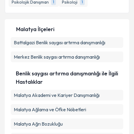
Psikolojik Danışman
Psikoloji
1
1
E-posta Adresiniz
Malatya İlçeleri
Kişisel verilerimin işlenmesine ilişkin
Aydınlatma
Battalgazi
Metni
Benlik saygısı artırma danışmanlığı
'ni okudum ve kişisel verilerimin belirtilen
kapsamda işlenmesini kabul ediyorum.
Merkez
Benlik saygısı artırma danışmanlığı
Takvim Talebini Gönder
Benlik saygısı artırma danışmanlığı ile İlgili
Hastalıklar
Malatya Akademi ve Kariyer Danışmanlığı
Malatya Ağlama ve Öfke Nöbetleri
Malatya Ağrı Bozukluğu