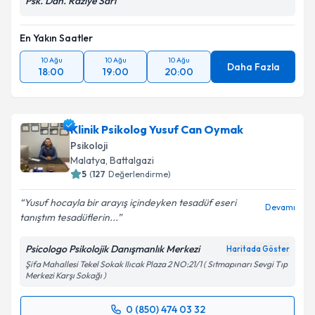
Psk. Dan. Raziye Sarı
En Yakın Saatler
10 Ağu
10 Ağu
10 Ağu
Daha Fazla
18:00
19:00
20:00
Klinik Psikolog Yusuf Can Oymak
Psikoloji
Malatya
, Battalgazi
5
(
127
Değerlendirme)
Yusuf hocayla bir arayış içindeyken tesadüf eseri
Devamı
tanıştım tesadüflerin...
Psicologo Psikolojik Danışmanlık Merkezi
Haritada Göster
Şifa Mahallesi Tekel Sokak Ilıcak Plaza 2 NO:21/1 ( Sıtmapınarı Sevgi Tıp
Merkezi Karşı Sokağı )
0 (850) 474 03 32