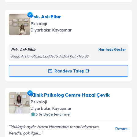
Psk. Dan. İrem Kağanarslan
için randevu takvimi
Psk. Aslı Elbir
talebi oluşturun. Size bu uzmandan randevu almanız
Psikoloji
için bir takvim hazırlandığında e-posta ile
Diyarbakır
, Kayapınar
bilgilendireceğiz.
E-posta Adresiniz
Psk. Aslı Elbir
Haritada Göster
Mega Arslan Plaza, Cadde 75, A Blok Kat:7 No:38
Randevu Talep Et
Randevu Takvimi Talebi
Kişisel verilerimin işlenmesine ilişkin
Aydınlatma
Metni
'ni okudum ve kişisel verilerimin belirtilen
kapsamda işlenmesini kabul ediyorum.
Psk. Aslı Elbir
için randevu takvimi talebi oluşturun.
Klinik Psikolog Cemre Hazal Çevik
Size bu uzmandan randevu almanız için bir takvim
Psikoloji
hazırlandığında e-posta ile bilgilendireceğiz.
Takvim Talebini Gönder
Diyarbakır
, Kayapınar
5
(
4
Değerlendirme)
E-posta Adresiniz
Yaklaşık aydır Hazal Hanımdan terapi alıyorum.
Devamı
Kendisi çok ilgili...