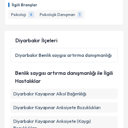
randevu takvimi talebi oluşturun. Size bu uzmandan
İlgili Branşlar
randevu almanız için bir takvim hazırlandığında e-
posta ile bilgilendireceğiz.
Takvim Talebini Gönder
Psikoloji
Psikolojik Danışman
4
1
E-posta Adresiniz
Diyarbakır İlçeleri
Kişisel verilerimin işlenmesine ilişkin
Aydınlatma
Diyarbakır
Benlik saygısı artırma danışmanlığı
Metni
'ni okudum ve kişisel verilerimin belirtilen
kapsamda işlenmesini kabul ediyorum.
Benlik saygısı artırma danışmanlığı ile İlgili
Hastalıklar
Takvim Talebini Gönder
Diyarbakır Kayapınar Alkol Bağımlılığı
Diyarbakır Kayapınar Anksiyete Bozuklukları
Diyarbakır Kayapınar Anksiyete (Kaygı)