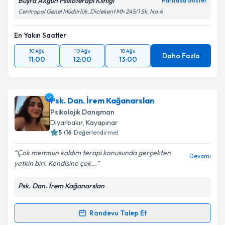
Büşra Akgün Psikoterapi Kliniği
Haritada Göster
Centropol Genel Müdürlük, Diclekent Mh 245/1 Sk. No:4
En Yakın Saatler
10 Ağu
10 Ağu
10 Ağu
Daha Fazla
11:00
12:00
13:00
Psk. Dan. İrem Kağanarslan
Psikolojik Danışman
Diyarbakır
, Kayapınar
5
(
16
Değerlendirme)
Çok memnun kaldım terapi konusunda gerçekten
Devamı
yetkin biri. Kendisine çok...
Psk. Dan. İrem Kağanarslan
Randevu Talep Et
Randevu Takvimi Talebi