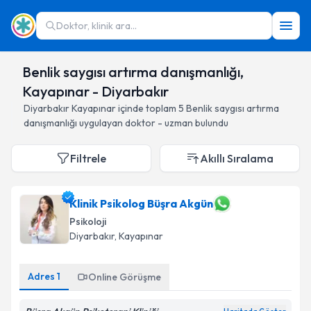
Doktor, klinik ara...
Benlik saygısı artırma danışmanlığı,
Kayapınar - Diyarbakır
Diyarbakır
Kayapınar
içinde toplam
5
Benlik saygısı artırma
danışmanlığı
uygulayan doktor - uzman bulundu
Filtrele
Akıllı Sıralama
Klinik Psikolog Büşra Akgün
Psikoloji
Diyarbakır
, Kayapınar
Adres
1
Online Görüşme