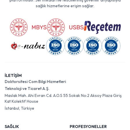
platformudur. Sertifikaları ile tescillenmiş güvenilir altyapısıyla
sağlık hizmetlerine erişim sağlar.
İLETİŞİM
Doktorsitesi Com Bilgi Hizmetleri
Teknoloji ve Ticaret A.Ş.
Maslak Mah. Ahi Evran Cd. A.O.S 55 Sokak No:2 Aksoy Plaza Giriş
Kat Kolektif House
İstanbul, Türkiye
SAĞLIK
PROFESYONELLER