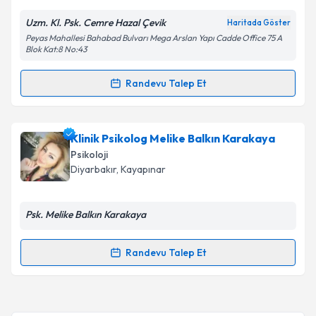
Uzm. Kl. Psk. Cemre Hazal Çevik
Haritada Göster
Kişisel verilerimin işlenmesine ilişkin
Aydınlatma
Peyas Mahallesi Bahabad Bulvarı Mega Arslan Yapı Cadde Office 75 A
Metni
'ni okudum ve kişisel verilerimin belirtilen
Blok Kat:8 No:43
kapsamda işlenmesini kabul ediyorum.
Randevu Talep Et
Randevu Takvimi Talebi
Takvim Talebini Gönder
Klinik Psikolog Cemre Hazal Çevik
için randevu
Klinik Psikolog Melike Balkın Karakaya
takvimi talebi oluşturun. Size bu uzmandan randevu
Psikoloji
almanız için bir takvim hazırlandığında e-posta ile
Diyarbakır
, Kayapınar
bilgilendireceğiz.
E-posta Adresiniz
Psk. Melike Balkın Karakaya
Randevu Talep Et
Randevu Takvimi Talebi
Kişisel verilerimin işlenmesine ilişkin
Aydınlatma
Metni
'ni okudum ve kişisel verilerimin belirtilen
kapsamda işlenmesini kabul ediyorum.
Klinik Psikolog Melike Balkın Karakaya
için