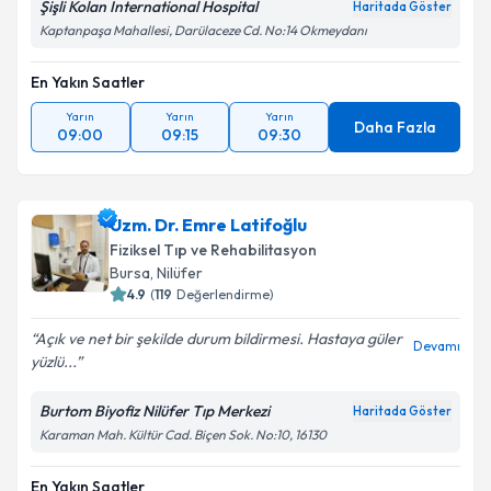
Şişli Kolan International Hospital
Haritada Göster
Kaptanpaşa Mahallesi, Darülaceze Cd. No:14 Okmeydanı
En Yakın Saatler
Yarın
Yarın
Yarın
Daha Fazla
09:00
09:15
09:30
Uzm. Dr. Emre Latifoğlu
Fiziksel Tıp ve Rehabilitasyon
Bursa
, Nilüfer
4.9
(
119
Değerlendirme)
Açık ve net bir şekilde durum bildirmesi. Hastaya güler
Devamı
yüzlü...
Burtom Biyofiz Nilüfer Tıp Merkezi
Haritada Göster
Karaman Mah. Kültür Cad. Biçen Sok. No:10, 16130
En Yakın Saatler