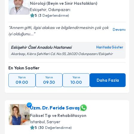
Nöroloji (Beyin ve Sinir Hastalıkları)
Eskişehir
, Odunpazarı
5
(
3
Değerlendirme)
Annem gitti, ilgisi alakası ve bilgilendirmesinin çok çok
Devamı
iyi olduğunu...
Eskişehir Özel Anadolu Hastanesi
Haritada Göster
Akarbaşı, Kıbrıs Şehitleri Cd. No:55, 26020 Odunpazarı/Eskişehir
En Yakın Saatler
Yarın
Yarın
Yarın
Daha Fazla
09:00
09:30
10:00
Uzm. Dr. Feride Savaş
Fiziksel Tıp ve Rehabilitasyon
İstanbul
, Sarıyer
5
(
30
Değerlendirme)