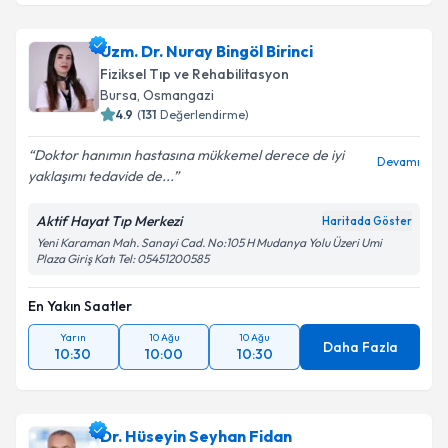
Uzm. Dr. Nuray Bingöl Birinci
Fiziksel Tıp ve Rehabilitasyon
Bursa
, Osmangazi
4.9
(
131
Değerlendirme)
Doktor hanımın hastasına mükkemel derece de iyi
Devamı
yaklaşımı tedavide de...
Aktif Hayat Tıp Merkezi
Haritada Göster
Yeni Karaman Mah. Sanayi Cad. No:105 H Mudanya Yolu Üzeri Umi
Plaza Giriş Katı Tel: 05451200585
En Yakın Saatler
Yarın
10 Ağu
10 Ağu
Daha Fazla
10:30
10:00
10:30
Dr. Hüseyin Seyhan Fidan