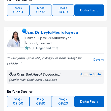
En Yakın Saatler
10 Ağu
10 Ağu
10 Ağu
Daha Fazla
09:30
09:45
10:00
Uzm. Dr. Leyla Mustafayeva
Fiziksel Tıp ve Rehabilitasyon
İstanbul
, Esenyurt
5
(
51
Değerlendirme)
Güleryüzlü, işinin ehli, çok ilgili ve hem detaylı bir
Devamı
şekilde...
Özel Kıraç Yeni Hayat Tıp Merkezi
Haritada Göster
Şehitler Mah. Cumhuriyet Cad. No:86
En Yakın Saatler
10 Ağu
10 Ağu
10 Ağu
Daha Fazla
09:00
09:10
09:20