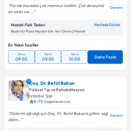
Feride hocadan çok memnun kaldım. Çok deneyimli
Devamı
bir ekibi var....
Maslak Fizik Tedavi
Haritada Göster
Beybi Giz Plaza Meydan Sok. No:1 Daire:2 Maslak
En Yakın Saatler
Yarın
Yarın
Yarın
Daha Fazla
09:00
09:30
10:00
Doç. Dr. Betül Bakan
Fiziksel Tıp ve Rehabilitasyon
İstanbul
, Şişli
5
(
79
Değerlendirme)
Dizlerim ağrıdığı için Doç. Dr. Betül Bakan’a gittim, sağ
Devamı
dizim...