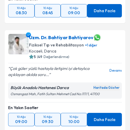
10 Ağu
10 Ağu
10 Ağu
Daha Fazla
08:30
08:45
09:00
Uzm. Dr. Bahtiyar Bahtiyarov
Fiziksel Tıp ve Rehabilitasyon
+
1
diğer
Kocaeli
, Darıca
5
(
49
Değerlendirme)
Çok güler yüzlü hastayla iletişimi iyi detaylıca
Devamı
açıklayan akılda soru...
Büyük Anadolu Hastanesi Darıca
Haritada Göster
Osmangazi Mah, Fatih Sultan Mehmet Cad No:117/1, 41700
En Yakın Saatler
10 Ağu
10 Ağu
10 Ağu
Daha Fazla
09:00
09:30
10:00