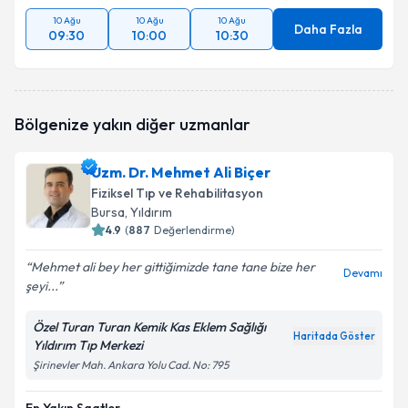
10 Ağu
10 Ağu
10 Ağu
Daha Fazla
09:30
10:00
10:30
Bölgenize yakın diğer uzmanlar
Uzm. Dr. Mehmet Ali Biçer
Fiziksel Tıp ve Rehabilitasyon
Bursa
, Yıldırım
4.9
(
887
Değerlendirme)
Mehmet ali bey her gittiğimizde tane tane bize her
Devamı
şeyi...
Özel Turan Turan Kemik Kas Eklem Sağlığı
Haritada Göster
Yıldırım Tıp Merkezi
Şirinevler Mah. Ankara Yolu Cad. No: 795