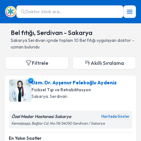
Doktor, klinik ara...
Bel fıtığı, Serdivan - Sakarya
Sakarya
Serdivan
içinde toplam
10
Bel fıtığı
uygulayan doktor -
uzman bulundu
Filtrele
Akıllı Sıralama
Uzm. Dr. Ayşenur Felekoğlu Aydeniz
Fiziksel Tıp ve Rehabilitasyon
Sakarya
, Serdivan
Özel Medar Hastanesi Sakarya
Haritada Göster
Kemalpaşa, Bağlar Cd. No:116 54050 Serdivan / Sakarya
En Yakın Saatler