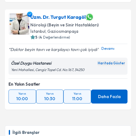
Uzm. Dr. Turgut Karagöl
Nöroloji (Beyin ve Sinir Hastalıkları)
İstanbul
, Gaziosmanpaşa
5
(
4
Değerlendirme)
Devamı
Doktor beyin tavrı ve karşılayıcı tavrı çok iyiydi
Özel Duygu Hastanesi
Haritada Göster
Yeni Mahallesi, Cengiz Topel Cd. No:167, 34250
En Yakın Saatler
Yarın
Yarın
Yarın
Daha Fazla
10:00
10:30
11:00
İlgili Branşlar