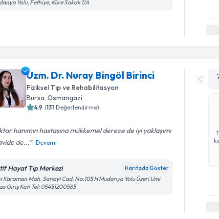
anya Yolu, Fethiye, Küre Sokak 1/A
Uzm. Dr. Nuray Bingöl Birinci
Fiziksel Tıp ve Rehabilitasyon
Bursa
, Osmangazi
4.9
(
131
Değerlendirme)
tor hanımın hastasına mükkemel derece de iyi yaklaşımı
ka
vide de...
Devamı
tif Hayat Tıp Merkezi
Haritada Göster
i Karaman Mah. Sanayi Cad. No:105 H Mudanya Yolu Üzeri Umi
za Giriş Katı Tel: 05451200585