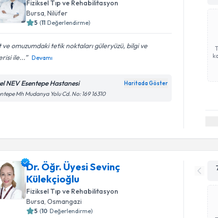
Fiziksel Tıp ve Rehabilitasyon
Bursa
, Nilüfer
5
(
11
Değerlendirme)
t ve omuzumdaki tetik noktaları güleryüzü, bilgi ve
ka
risi ile...
Devamı
el NEV Esentepe Hastanesi
Haritada Göster
ntepe Mh Mudanya Yolu Cd. No: 169 16310
Dr. Öğr. Üyesi Sevinç
Külekçioğlu
Fiziksel Tıp ve Rehabilitasyon
Bursa
, Osmangazi
5
(
10
Değerlendirme)