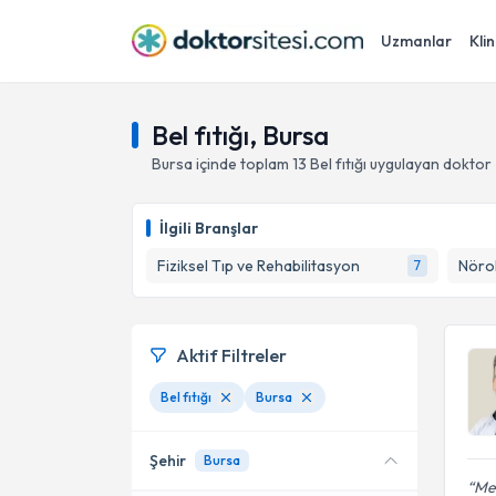
Uzmanlar
Klin
Bel fıtığı, Bursa
Bursa
içinde toplam
13
Bel fıtığı
uygulayan doktor 
İlgili Branşlar
Fiziksel Tıp ve Rehabilitasyon
Nörol
7
Aktif Filtreler
Bel fıtığı
Bursa
Şehir
Bursa
Meh