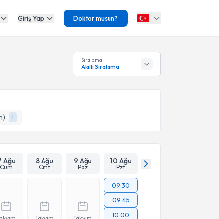
Giriş Yap
Doktor musun?
Sıralama
Akıllı Sıralama
n)
1
7 Ağu
8 Ağu
9 Ağu
10 Ağu
Cum
Cmt
Paz
Pzt
09:30
09:45
10:00
Takvim
Takvim
Takvim