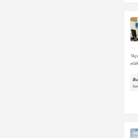
Açı
yüzl
Bu
Kar