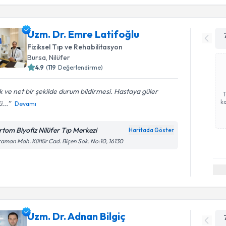
Uzm. Dr. Emre Latifoğlu
Fiziksel Tıp ve Rehabilitasyon
Bursa
, Nilüfer
4.9
(
119
Değerlendirme)
k ve net bir şekilde durum bildirmesi. Hastaya güler
ka
ü...
Devamı
rtom Biyofiz Nilüfer Tıp Merkezi
Haritada Göster
aman Mah. Kültür Cad. Biçen Sok. No:10, 16130
Uzm. Dr. Adnan Bilgiç