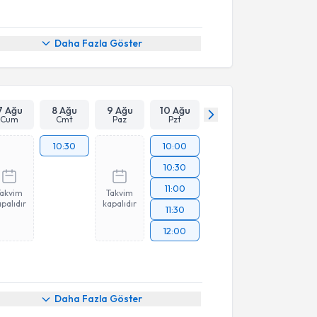
Daha Fazla Göster
7 Ağu
8 Ağu
9 Ağu
10 Ağu
Cum
Cmt
Paz
Pzt
10:30
10:00
10:30
11:00
Takvim
Takvim
palıdır
kapalıdır
11:30
12:00
Daha Fazla Göster