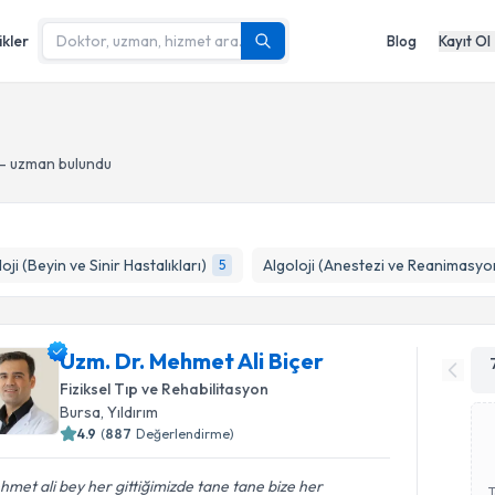
ikler
Blog
Kayıt Ol
- uzman bulundu
oji (Beyin ve Sinir Hastalıkları)
Algoloji (Anestezi ve Reanimasyo
5
Uzm. Dr. Mehmet Ali Biçer
Fiziksel Tıp ve Rehabilitasyon
Bursa
, Yıldırım
4.9
(
887
Değerlendirme)
met ali bey her gittiğimizde tane tane bize her