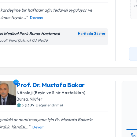
ka
 kardeşime bir haftadır ağrı tedavisi uyguluyor ve
ılmaz fayda...
Devamı
el Medical Park Bursa Hastanesi
Haritada Göster
caali, Fevzi Çakmak Cd. No:76
Randevu T
Prof. Dr. Mustafa Bakar
Prof. Dr.
Nöroloji (Beyin ve Sinir Hastalıkları)
Size bu uzm
Bursa
, Nilüfer
hazırlandığ
5
(
1309
Değerlendirme)
E-posta Ad
şındaki annemi muayene için Pr. Mustafa Bakar'a
rdük. Kendisi...
Devamı