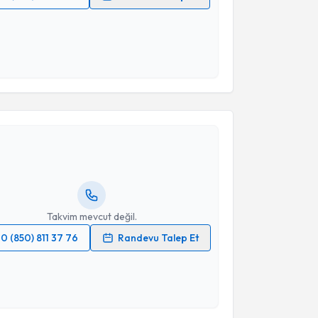
 verilerimin işlenmesine ilişkin
Aydınlatma Metni
'ni
 ve kişisel verilerimin belirtilen kapsamda
esini kabul ediyorum.
akvimi Talebi
Takvim Talebini Gönder
Alp Gurbet
için randevu takvimi talebi oluşturun. Size
 randevu almanız için bir takvim hazırlandığında e-
lgilendireceğiz.
resiniz
Takvim mevcut değil.
0 (850) 811 37 76
Randevu Talep Et
 verilerimin işlenmesine ilişkin
Aydınlatma Metni
'ni
 ve kişisel verilerimin belirtilen kapsamda
esini kabul ediyorum.
akvimi Talebi