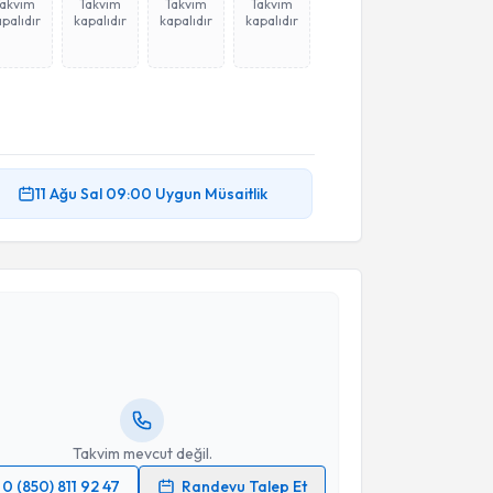
Takvim
Takvim
Takvim
Takvim
palıdır
kapalıdır
kapalıdır
kapalıdır
11 Ağu
Sal
09:00
Uygun Müsaitlik
akvimi Talebi
 Mustafa Bakar
için randevu takvimi talebi oluşturun.
andan randevu almanız için bir takvim
ında e-posta ile bilgilendireceğiz.
resiniz
Takvim mevcut değil.
0 (850) 811 92 47
Randevu Talep Et