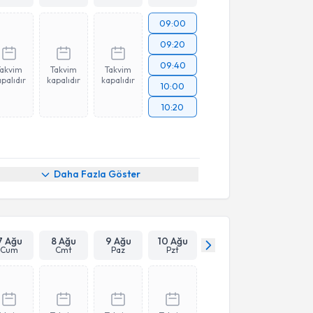
09:00
09:20
09:40
Takvim
Takvim
Takvim
palıdır
kapalıdır
kapalıdır
10:00
10:20
Daha Fazla Göster
7 Ağu
8 Ağu
9 Ağu
10 Ağu
Cum
Cmt
Paz
Pzt