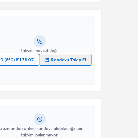
Takvim Talebini Gönder
 Şüheda Özçakır
için randevu takvimi talebi oluşturun.
andan randevu almanız için bir takvim
ında e-posta ile bilgilendireceğiz.
resiniz
Takvim mevcut değil.
0 (850) 811 38 07
Randevu Talep Et
 verilerimin işlenmesine ilişkin
Aydınlatma Metni
'ni
akvimi Talebi
 ve kişisel verilerimin belirtilen kapsamda
esini kabul ediyorum.
Üyesi Merve Korukcu
için randevu takvimi talebi
Takvim Talebini Gönder
Size bu uzmandan randevu almanız için bir takvim
ında e-posta ile bilgilendireceğiz.
resiniz
u uzmandan online randevu alabileceğin bir
takvimi bulunmuyor.