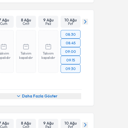
7 Ağu
8 Ağu
9 Ağu
10 Ağu
Cum
Cmt
Paz
Pzt
08:30
08:45
09:00
Takvim
Takvim
Takvim
palıdır
kapalıdır
kapalıdır
09:15
09:30
Daha Fazla Göster
7 Ağu
8 Ağu
9 Ağu
10 Ağu
Cum
Cmt
Paz
Pzt