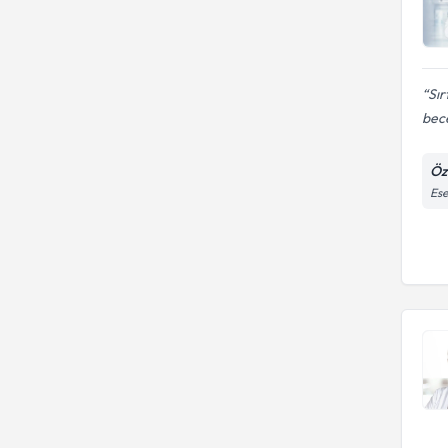
Sır
bece
Öz
Ese