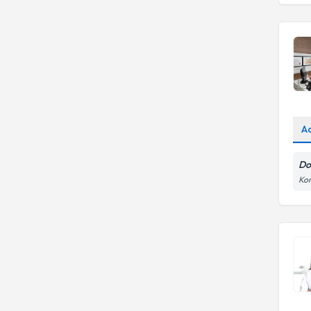
A
Do
Kon