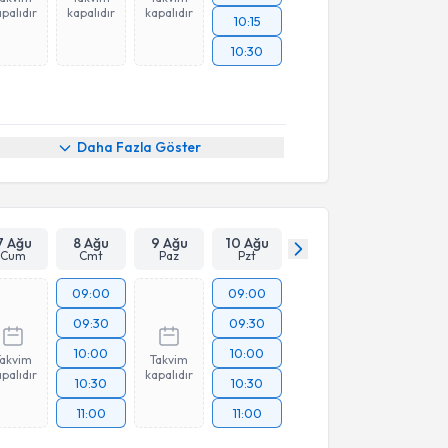
palıdır
kapalıdır
kapalıdır
10:15
10:30
Daha Fazla Göster
7 Ağu
8 Ağu
9 Ağu
10 Ağu
Cum
Cmt
Paz
Pzt
09:00
09:00
09:30
09:30
10:00
10:00
Takvim
Takvim
palıdır
kapalıdır
10:30
10:30
11:00
11:00