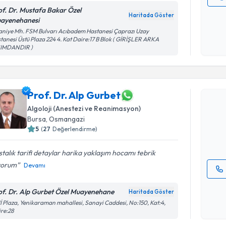
of. Dr. Mustafa Bakar Özel
Kişisel
Haritada Göster
ayenehanesi
okudum
aniye Mh. FSM Bulvarı Acıbadem Hastanesi Çaprazı Uzay
işlenm
tanesi Üstü Plaza 224 4. Kat Daire:17 B Blok ( GİRİŞLER ARKA
SIMDANDIR )
Randevu T
Prof. Dr. Alp Gurbet
Prof. Dr. 
bu uzmandan
Algoloji (Anestezi ve Reanimasyon)
posta ile bi
Bursa
, Osmangazi
5
(
27
Değerlendirme)
E-posta Ad
talık tarifi detaylar harika yaklaşım hocamı tebrik
yorum
Devamı
Kişisel
of. Dr. Alp Gurbet Özel Muayenehane
Haritada Göster
okudum
 Plaza, Yenikaraman mahallesi, Sanayi Caddesi, No:150, Kat:4,
işlenm
re:28
Randevu T