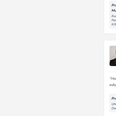
Pr
Mu
İhs
Pas
KI
Has
edi
Pr
UMİ
Dai