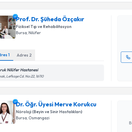
Prof. Dr.
Prof. Dr. Şüheda Özçakır
Size bu uzm
hazırlandığ
Fiziksel Tıp ve Rehabilitasyon
Bursa
, Nilüfer
E-posta Ad
dres
1
Adres
2
Kişisel
ruk Nilüfer Hastanesi
Randevu T
okudum
ak, Lefkoşe Cd. No:22, 16110
işlenm
Dr. Öğr. 
oluşturun. 
Dr. Öğr. Üyesi Merve Korukcu
hazırlandığ
Nöroloji (Beyin ve Sinir Hastalıkları)
E-posta Ad
Bursa
, Osmangazi
B