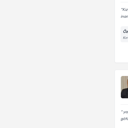
Kız
inan
Öz
Kır
ya
götü