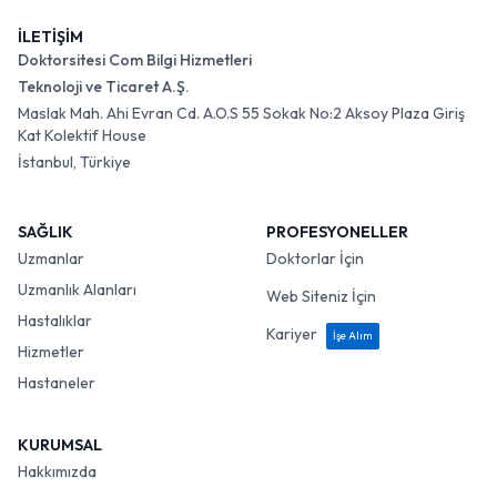
İLETİŞİM
Doktorsitesi Com Bilgi Hizmetleri
Teknoloji ve Ticaret A.Ş.
Maslak Mah. Ahi Evran Cd. A.O.S 55 Sokak No:2 Aksoy Plaza Giriş
Kat Kolektif House
İstanbul, Türkiye
SAĞLIK
PROFESYONELLER
Uzmanlar
Doktorlar İçin
Uzmanlık Alanları
Web Siteniz İçin
Hastalıklar
Kariyer
İşe Alım
Hizmetler
Hastaneler
KURUMSAL
Hakkımızda