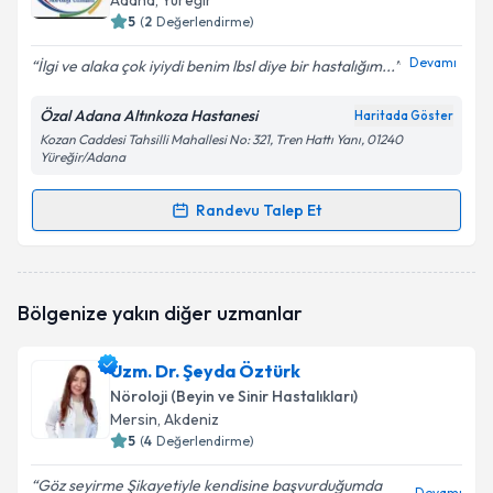
Adana
, Yüreğir
5
(
2
Değerlendirme)
E-posta Adresiniz
Devamı
İlgi ve alaka çok iyiydi benim lbsl diye bir hastalığım...
Özal Adana Altınkoza Hastanesi
Haritada Göster
Kozan Caddesi Tahsilli Mahallesi No: 321, Tren Hattı Yanı, 01240
Kişisel verilerimin işlenmesine ilişkin
Aydınlatma
Yüreğir/Adana
Metni
'ni okudum ve kişisel verilerimin belirtilen
kapsamda işlenmesini kabul ediyorum.
Randevu Talep Et
Randevu Takvimi Talebi
Takvim Talebini Gönder
Uzm. Dr. Tuğrul Doğan
için randevu takvimi talebi
Bölgenize yakın diğer uzmanlar
oluşturun. Size bu uzmandan randevu almanız için bir
takvim hazırlandığında e-posta ile bilgilendireceğiz.
Uzm. Dr. Şeyda Öztürk
E-posta Adresiniz
Nöroloji (Beyin ve Sinir Hastalıkları)
Mersin
, Akdeniz
5
(
4
Değerlendirme)
Göz seyirme Şikayetiyle kendisine başvurduğumda
Kişisel verilerimin işlenmesine ilişkin
Aydınlatma
Devamı