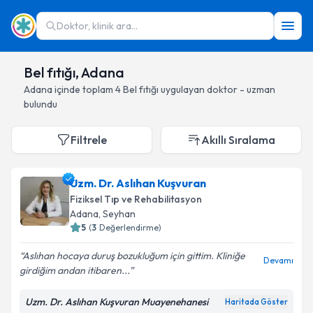
Doktor, klinik ara...
Bel fıtığı, Adana
Adana
içinde toplam
4
Bel fıtığı
uygulayan doktor - uzman
bulundu
Filtrele
Akıllı Sıralama
Uzm. Dr. Aslıhan Kuşvuran
Fiziksel Tıp ve Rehabilitasyon
Adana
, Seyhan
5
(
3
Değerlendirme)
Aslıhan hocaya duruş bozukluğum için gittim. Kliniğe
Devamı
girdiğim andan itibaren...
Uzm. Dr. Aslıhan Kuşvuran Muayenehanesi
Haritada Göster