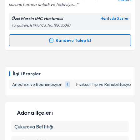
sorunu hemen anladı ve tedaviye...
Metni
'ni okudum ve kişisel verilerimin belirtilen
kapsamda işlenmesini kabul ediyorum.
Özel Mersin IMC Hastanesi
Haritada Göster
Turgutreis, İstiklal Cd. No:196, 33010
Takvim Talebini Gönder
Randevu Talep Et
Randevu Takvimi Talebi
Uzm. Dr. Şeyda Öztürk
için randevu takvimi talebi
oluşturun. Size bu uzmandan randevu almanız için bir
İlgili Branşlar
takvim hazırlandığında e-posta ile bilgilendireceğiz.
Anestezi ve Reanimasyon
Fiziksel Tıp ve Rehabilitasyon
1
1
E-posta Adresiniz
Adana İlçeleri
Kişisel verilerimin işlenmesine ilişkin
Aydınlatma
Çukurova
Metni
Bel fıtığı
'ni okudum ve kişisel verilerimin belirtilen
kapsamda işlenmesini kabul ediyorum.