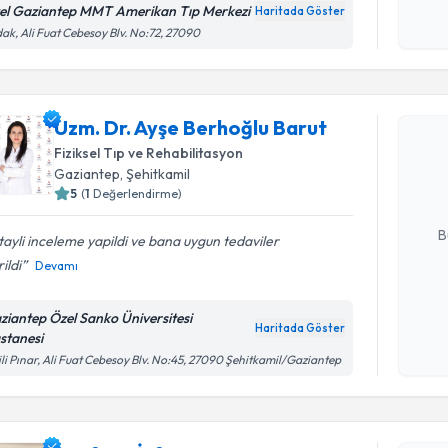
okudum
el Gaziantep MMT Amerikan Tıp Merkezi
Haritada Göster
işlenm
ak, Ali Fuat Cebesoy Blv. No:72, 27090
Randevu T
Uzm. Dr. Ayşe Berhoğlu Barut
Uzm. Dr. 
oluşturun. 
Fiziksel Tıp ve Rehabilitasyon
hazırlandığ
Gaziantep
, Şehitkamil
5
(
1
Değerlendirme)
E-posta Ad
B
ayli inceleme yapildi ve bana uygun tedaviler
ildi
Devamı
Kişisel
ziantep Özel Sanko Üniversitesi
okudum
Haritada Göster
stanesi
işlenm
ili Pınar, Ali Fuat Cebesoy Blv. No:45, 27090 Şehitkamil/Gaziantep
Randevu T
Prof. Dr. 