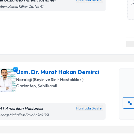
el Gaziantep Hatem Hastanesi
Haritada Göster
ka
eben, Kemal Köker Cd. No 41
Randevu T
Uzm. Dr. 
oluşturun. 
Uzm. Dr. Murat Hakan Demirci
hazırlandığ
Nöroloji (Beyin ve Sinir Hastalıkları)
E-posta Ad
Gaziantep
, Şehitkamil
T Amerikan Hastanesi
Haritada Göster
Randevu T
Kişisel
ebaşı Mahallesi Emir Sokak 3/A
okudum
işlenm
Uzm. Dr. 