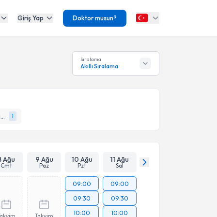
Giriş Yap
Doktor musun?
Sıralama
Akıllı Sıralama
Romatoloji (Fiziksel tıp ve Rehabilitasyon)
1
8 Ağu
9 Ağu
10 Ağu
11 Ağu
Cmt
Paz
Pzt
Sal
09:00
09:00
09:30
09:30
10:00
10:00
Takvim
Takvim