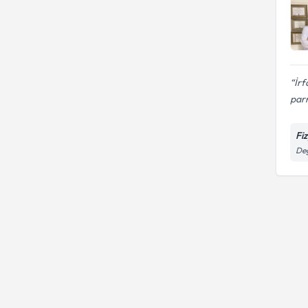
İrf
par
Fi
Değ