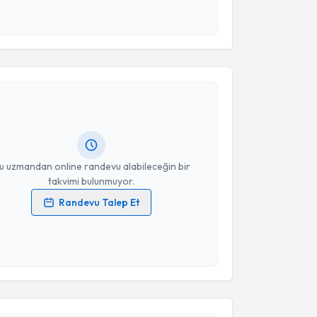
 ve kişisel verilerimin belirtilen kapsamda
esini kabul ediyorum.
akvimi Talebi
Takvim Talebini Gönder
Ayşe Berhoğlu Barut
için randevu takvimi talebi
Size bu uzmandan randevu almanız için bir takvim
ında e-posta ile bilgilendireceğiz.
resiniz
u uzmandan online randevu alabileceğin bir
takvimi bulunmuyor.
Randevu Talep Et
 verilerimin işlenmesine ilişkin
Aydınlatma Metni
'ni
 ve kişisel verilerimin belirtilen kapsamda
esini kabul ediyorum.
akvimi Talebi
Takvim Talebini Gönder
İrfan Koca
için randevu takvimi talebi oluşturun. Size