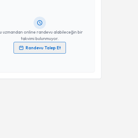
 randevu almanız için bir takvim hazırlandığında e-
lgilendireceğiz.
resiniz
u uzmandan online randevu alabileceğin bir
takvimi bulunmuyor.
Randevu Talep Et
 verilerimin işlenmesine ilişkin
Aydınlatma Metni
'ni
 ve kişisel verilerimin belirtilen kapsamda
esini kabul ediyorum.
Takvim Talebini Gönder