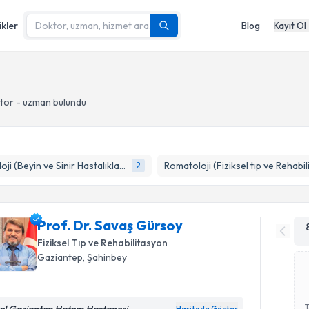
ikler
Blog
Kayıt Ol
tor - uzman bulundu
Nöroloji (Beyin ve Sinir Hastalıkları)
2
Prof. Dr. Savaş Gürsoy
Fiziksel Tıp ve Rehabilitasyon
Gaziantep
, Şahinbey