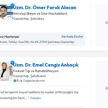
oluşturun. 
Uzm. Dr. Ömer Faruk Alacan
hazırlandığ
Nöroloji (Beyin ve Sinir Hastalıkları)
E-posta Ad
Gaziantep
, Şahinbey
B
va Hastanesi
Haritada Göster
Kişisel
Aralık, Tüfekçi Yusuf Blv. No:98, 27100 Şahinbey/Gaziantep
okudum
Randevu T
işlenm
Uzm. Dr. 
Uzm. Dr. Emel Cengiz Anlıaçık
oluşturun. 
Fiziksel Tıp ve Rehabilitasyon
hazırlandığ
Gaziantep
, Şehitkamil
5
(
6
Değerlendirme)
E-posta Ad
B
al terapinin hayat kalitemi bu kadar arttıracağını hiç
ünmemiştim hem...
Devamı
Kişisel