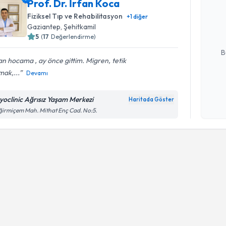
Prof. Dr. İrfan Koca
bu uzmandan
Fiziksel Tıp ve Rehabilitasyon
+
1
diğer
posta ile bi
Gaziantep
, Şehitkamil
5
(
17
Değerlendirme)
E-posta Ad
B
an hocama , ay önce gittim. Migren, tetik
mak,...
Devamı
Kişisel
okudum
zyoclinic Ağrısız Yaşam Merkezi
Haritada Göster
işlenm
irmiçem Mah. Mithat Enç Cad. No:5.