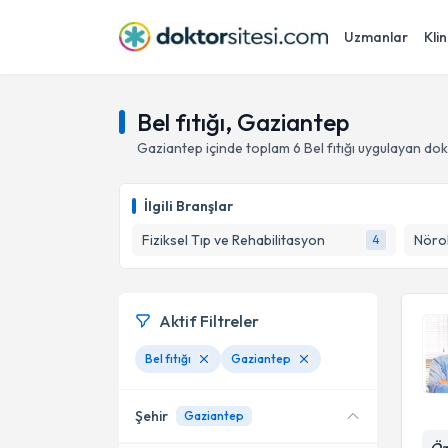
Uzmanlar
Klin
Bel fıtığı, Gaziantep
Gaziantep
içinde toplam
6
Bel fıtığı
uygulayan dok
İlgili Branşlar
Fiziksel Tıp ve Rehabilitasyon
4
Aktif Filtreler
Bel fıtığı
Gaziantep
Şehir
Gaziantep