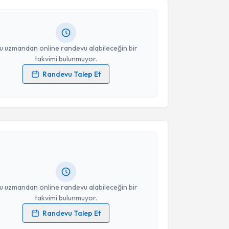
Size bu uzmandan randevu almanız için bir takvim
ında e-posta ile bilgilendireceğiz.
Takvim Talebini Gönder
resiniz
u uzmandan online randevu alabileceğin bir
takvimi bulunmuyor.
Randevu Talep Et
 verilerimin işlenmesine ilişkin
Aydınlatma Metni
'ni
 ve kişisel verilerimin belirtilen kapsamda
akvimi Talebi
esini kabul ediyorum.
Emel Cengiz Anlıaçık
için randevu takvimi talebi
Takvim Talebini Gönder
Size bu uzmandan randevu almanız için bir takvim
ında e-posta ile bilgilendireceğiz.
resiniz
u uzmandan online randevu alabileceğin bir
takvimi bulunmuyor.
Randevu Talep Et
 verilerimin işlenmesine ilişkin
Aydınlatma Metni
'ni