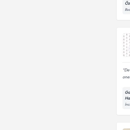
Öz
Bud
Det
oner
Ga
Ha
İnc