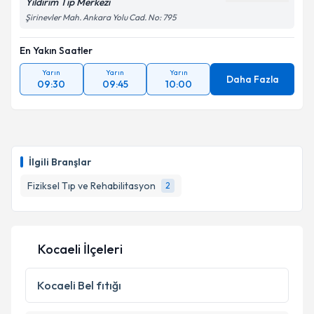
Yıldırım Tıp Merkezi
kapsamda işlenmesini kabul ediyorum.
Şirinevler Mah. Ankara Yolu Cad. No: 795
En Yakın Saatler
Takvim Talebini Gönder
Yarın
Yarın
Yarın
Daha Fazla
09:30
09:45
10:00
İlgili Branşlar
Fiziksel Tıp ve Rehabilitasyon
2
Kocaeli İlçeleri
Kocaeli
Bel fıtığı