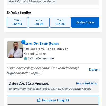
Kavak Cad. No: 5 Belediye Yanı Gebze
En Yakın Saatler
Yarın
Yarın
Yarın
Daha Fazla
08:30
08:45
09:00
Uzm. Dr. Ersin Şahin
Fiziksel Tıp ve Rehabilitasyon
Kocaeli
, Gebze
5
(
3
Değerlendirme)
Ersin hoca çok ilgili davrandı. Her konuda detaylı
Devamı
bilgilendirmeler yaptı....
Gebze Özel Yüzyıl Hastanesi
Haritada Göster
Sultan Orhan, Mahallesi, İlyasbey Cd. No:38, 41400 Gebze/Kocaeli
Randevu Talep Et
Randevu Takvimi Talebi