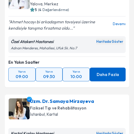
Yalova
, Merkez
5
(
4
Değerlendirme)
Ahmet hocayı bi arkadaşımın tavsiyesi üzerine
Devamı
kendisiyle tanışma fırsatımız oldu...
Özel Atakent Hastanesi
Haritada Göster
Adnan Menderes, Mahallesi, Ufuk Sk. No:7
En Yakın Saatler
Yarın
Yarın
Yarın
Daha Fazla
09:00
09:30
10:00
Uzm. Dr. Samaya Mirzayeva
Fiziksel Tıp ve Rehabilitasyon
İstanbul
, Kartal
Kartal Kızılay Hastanesi
Haritada Göster