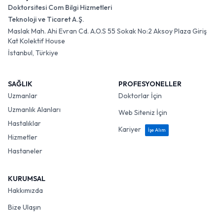
Doktorsitesi Com Bilgi Hizmetleri
Teknoloji ve Ticaret A.Ş.
Maslak Mah. Ahi Evran Cd. A.O.S 55 Sokak No:2 Aksoy Plaza Giriş
Kat Kolektif House
İstanbul, Türkiye
SAĞLIK
PROFESYONELLER
Uzmanlar
Doktorlar İçin
Uzmanlık Alanları
Web Siteniz İçin
Hastalıklar
Kariyer
İşe Alım
Hizmetler
Hastaneler
KURUMSAL
Hakkımızda
Bize Ulaşın