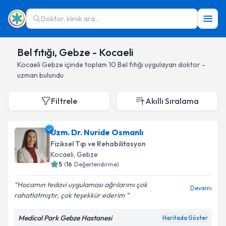
Doktor, klinik ara...
Bel fıtığı, Gebze - Kocaeli
Kocaeli
Gebze
içinde toplam
10
Bel fıtığı
uygulayan doktor -
uzman bulundu
Filtrele
Akıllı Sıralama
Uzm. Dr. Nuride Osmanlı
Fiziksel Tıp ve Rehabilitasyon
Kocaeli
, Gebze
5
(
16
Değerlendirme)
Hocamın tedavi uygulaması ağrılarımı çok
Devamı
rahatlatmıştır, çok teşekkür ederim ️
Medical Park Gebze Hastanesi
Haritada Göster