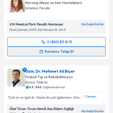
oluşturun. Size bu uzmandan randevu almanız için bir
Nöroloji (Beyin ve Sinir Hastalıkları)
takvim hazırlandığında e-posta ile bilgilendireceğiz.
İstanbul
, Pendik
E-posta Adresiniz
VM Medical Park Pendik Hastanesi
Haritada Göster
Fevzi Çakmak, D100, Eski Karakol Sk. No:9
Kişisel verilerimin işlenmesine ilişkin
Aydınlatma
0 (850) 811 41 13
Randevu Takvimi Talebi
Metni
'ni okudum ve kişisel verilerimin belirtilen
Randevu Talep Et
kapsamda işlenmesini kabul ediyorum.
Uzm. Dr. Kübra Batum
için randevu takvimi talebi
oluşturun. Size bu uzmandan randevu almanız için bir
Takvim Talebini Gönder
Uzm. Dr. Mehmet Ali Biçer
takvim hazırlandığında e-posta ile bilgilendireceğiz.
Fiziksel Tıp ve Rehabilitasyon
E-posta Adresiniz
Bursa
, Yıldırım
4.9
(
886
Değerlendirme)
Devamı
Çok iyi ve ilgili dr. Hasta ile çok ilgileniyor. tüm...
Kişisel verilerimin işlenmesine ilişkin
Aydınlatma
Özel Turan Turan Kemik Kas Eklem Sağlığı
Metni
'ni okudum ve kişisel verilerimin belirtilen
Haritada Göster