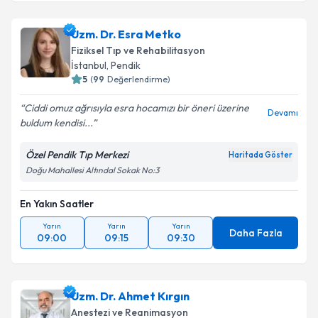
Uzm. Dr. Esra Metko
Fiziksel Tıp ve Rehabilitasyon
İstanbul
, Pendik
5
(
99
Değerlendirme)
Ciddi omuz ağrısıyla esra hocamızı bir öneri üzerine
Devamı
buldum kendisi...
Özel Pendik Tıp Merkezi
Haritada Göster
Doğu Mahallesi Altındal Sokak No:3
En Yakın Saatler
Yarın
Yarın
Yarın
Daha Fazla
09:00
09:15
09:30
Uzm. Dr. Ahmet Kırgın
Anestezi ve Reanimasyon