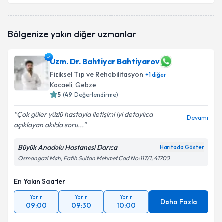
Uzm. Dr. Ersin Şahin
için randevu takvimi talebi
Bölgenize yakın diğer uzmanlar
oluşturun. Size bu uzmandan randevu almanız için bir
takvim hazırlandığında e-posta ile bilgilendireceğiz.
Uzm. Dr. Bahtiyar Bahtiyarov
E-posta Adresiniz
Fiziksel Tıp ve Rehabilitasyon
+
1
diğer
Kocaeli
, Gebze
5
(
49
Değerlendirme)
Kişisel verilerimin işlenmesine ilişkin
Aydınlatma
Çok güler yüzlü hastayla iletişimi iyi detaylıca
Devamı
Metni
'ni okudum ve kişisel verilerimin belirtilen
açıklayan akılda soru...
kapsamda işlenmesini kabul ediyorum.
Büyük Anadolu Hastanesi Darıca
Haritada Göster
Osmangazi Mah, Fatih Sultan Mehmet Cad No:117/1, 41700
Takvim Talebini Gönder
En Yakın Saatler
Yarın
Yarın
Yarın
Daha Fazla
09:00
09:30
10:00