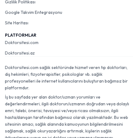
Gizlilik Politikası
Google Takvim Entegrasyonu
Site Haritası
PLATFORMLAR
Doktorsitesi.com
Doktorsitesi.az
Doktorsitesi.com sağlık sektöründe hizmet veren tıp doktorları,
diş hekimleri, fizyoterapistler, psikologlar vb. sağlık
profesyonelleri ile internet kullanıcılarını buluşturan bağımsız bir
platformdur.
İş bu sayfada yer alan doktor/uzman yorumları ve
değerlendirmeleri, ilgili doktorun/uzmanın doğrudan veya dolaylı
emri, talebi, önerisi, tavsiyesi ve/veya ricası olmaksızın, ilgili
hasta/danışan tarafından bağımsız olarak yazılmaktadır. Bu web
sitesinin amacı, sağlık alanında kamuoyunun bilgilendirilmesini
sağlamak, sağlık okuryazarlığını artırmak, kişilerin sağlık
ihtiyaçlarına uygun en iyi doktor veya uzmana ulaşmasını