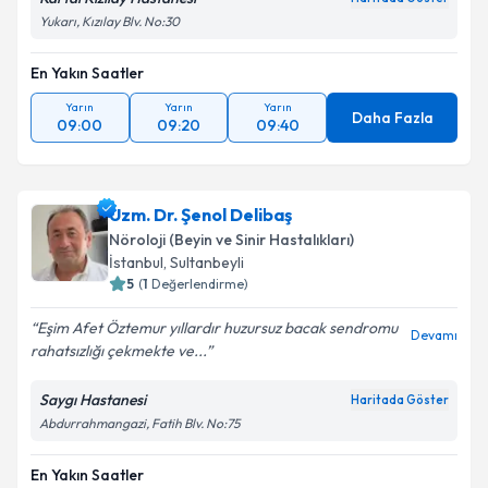
Yukarı, Kızılay Blv. No:30
En Yakın Saatler
Yarın
Yarın
Yarın
Daha Fazla
09:00
09:20
09:40
Uzm. Dr. Şenol Delibaş
Nöroloji (Beyin ve Sinir Hastalıkları)
İstanbul
, Sultanbeyli
5
(
1
Değerlendirme)
Eşim Afet Öztemur yıllardır huzursuz bacak sendromu
Devamı
rahatsızlığı çekmekte ve...
Saygı Hastanesi
Haritada Göster
Abdurrahmangazi, Fatih Blv. No:75
En Yakın Saatler