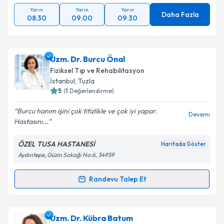
Yarın
Yarın
Yarın
Daha Fazla
08:30
09:00
09:30
Uzm. Dr. Burcu Önal
Fiziksel Tıp ve Rehabilitasyon
İstanbul
, Tuzla
5
(
1
Değerlendirme)
Burcu hanım işini çok titizlikle ve çok iyi yapar.
Devamı
Hastasını...
ÖZEL TUSA HASTANESİ
Haritada Göster
Aydıntepe, Güzin Sokağı No:6, 34959
Randevu Talep Et
Randevu Takvimi Talebi
Uzm. Dr. Burcu Önal
için randevu takvimi talebi
Uzm. Dr. Kübra Batum