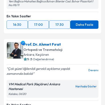
Yeni Bağlıca Mahallesi Bağlıca Bulvarı Bilenler Cad. Bulvar Plaza Kat:1
No:98/11
En Yakın Saatler
16:30
17:00
17:30
Daha Fazla
Prof. Dr. Ahmet Fırat
Ortopedi ve Travmatoloji
Ankara
, Keçiören
5
(
5
Değerlendirme)
Çok güzel ilğilenildi gerekli açıklama yapıldı
Devamı
zamanında bakıldı
VM Medical Park (Keçiören) Ankara
Haritada Göster
Hastanesi
Kalaba, 06120