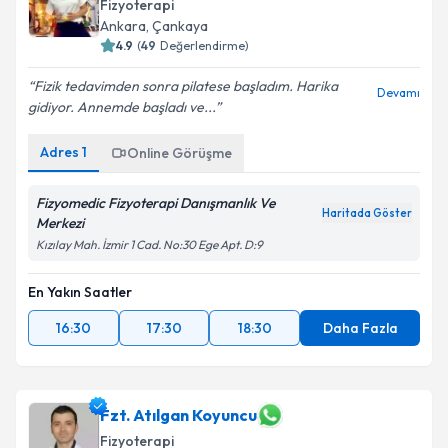
Fizyoterapi
Ankara
, Çankaya
4.9
(
49
Değerlendirme)
Fizik tedavimden sonra pilatese başladım. Harika
Devamı
gidiyor. Annemde başladı ve...
Adres
1
Online Görüşme
Fizyomedic Fizyoterapi Danışmanlık Ve
Haritada Göster
Merkezi
Kızılay Mah. İzmir 1 Cad. No:30 Ege Apt. D:9
En Yakın Saatler
16:30
17:30
18:30
Daha Fazla
Fzt. Atılgan Koyuncu
Fizyoterapi