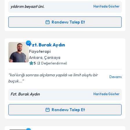
yıldırım beyazıt üni.
Haritada Göster
Randevu Talep Et
Randevu Takvimi Talebi
Kişisel verilerimin işlenmesine ilişkin
Aydınlatma
Metni
'ni okudum ve kişisel verilerimin belirtilen
kapsamda işlenmesini kabul ediyorum.
Fzt. Adil Songur
için randevu takvimi talebi oluşturun.
Fzt. Burak Aydın
Size bu uzmandan randevu almanız için bir takvim
Fizyoterapi
hazırlandığında e-posta ile bilgilendireceğiz.
Takvim Talebini Gönder
Ankara
, Çankaya
5
(
2
Değerlendirme)
E-posta Adresiniz
kol kırığı sonrası alçılama yapıldı ve limit oluştu bir
Devamı
buçuk...
Fzt. Burak Aydın
Haritada Göster
Kişisel verilerimin işlenmesine ilişkin
Aydınlatma
Metni
'ni okudum ve kişisel verilerimin belirtilen
kapsamda işlenmesini kabul ediyorum.
Randevu Talep Et
Randevu Takvimi Talebi
Takvim Talebini Gönder