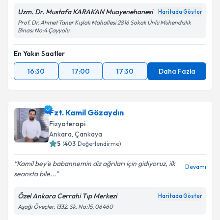
Uzm. Dr. Mustafa KARAKAN Muayenehanesi
Haritada Göster
Prof. Dr. Ahmet Taner Kışlalı Mahallesi 2816 Sokak Ünlü Mühendislik
Binası No:4 Çayyolu
En Yakın Saatler
16:30
17:00
17:30
Daha Fazla
Fzt. Kamil Gözaydın
Fizyoterapi
Ankara
, Çankaya
5
(
403
Değerlendirme)
Kamil bey'e babannemin diz ağrıları için gidiyoruz, ilk
Devamı
seansta bile...
Özel Ankara Cerrahi Tıp Merkezi
Haritada Göster
Aşağı Öveçler, 1332. Sk. No:15, 06460