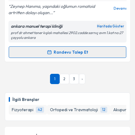
Zeynep Hanıma, yaşındaki oğlumun romatoid
Devamı
artritten dolayı oluşan...
ankara manuel terapi kliniği
Haritada Göster
Kişisel verilerimin işlenmesine ilişkin
Aydınlatma
prof dr ahmet taner kışlalı mahallesi 2902.cadde sarnıç avm 1.kat no:27
Metni
'ni okudum ve kişisel verilerimin belirtilen
çayyolu ankara
kapsamda işlenmesini kabul ediyorum.
Randevu Talep Et
Randevu Takvimi Talebi
Takvim Talebini Gönder
Fzt. Zeynep Korkmaz
için randevu takvimi talebi
1
2
3
›
oluşturun. Size bu uzmandan randevu almanız için bir
takvim hazırlandığında e-posta ile bilgilendireceğiz.
E-posta Adresiniz
İlgili Branşlar
Fizyoterapi
Ortopedi ve Travmatoloji
Akupunktur
42
12
Kişisel verilerimin işlenmesine ilişkin
Aydınlatma