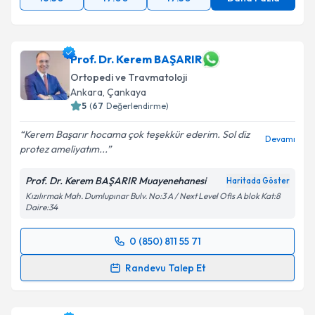
Prof. Dr. Kerem BAŞARIR
Ortopedi ve Travmatoloji
Ankara
, Çankaya
5
(
67
Değerlendirme)
Kerem Başarır hocama çok teşekkür ederim. Sol diz
Devamı
protez ameliyatım...
Prof. Dr. Kerem BAŞARIR Muayenehanesi
Haritada Göster
Kızılırmak Mah. Dumlupınar Bulv. No:3 A / Next Level Ofis A blok Kat:8
Daire:34
0 (850) 811 55 71
Randevu Takvimi Talebi
Randevu Talep Et
Prof. Dr. Kerem BAŞARIR
için randevu takvimi talebi
oluşturun. Size bu uzmandan randevu almanız için bir