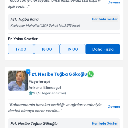
hoca cok ıyı herseyden once ınsanevladı cok espırıli
Devamı
ilgili vede...
Fzt. Tuğba Kara
Haritada Göster
Kızılcaşar Mahallesi 1209 Sokak No:3 B18 İncek
En Yakın Saatler
17:00
18:00
19:00
Daha Fazla
Fzt. Nesibe Tuğba Gökoğlu
Fizyoterapi
Ankara
, Etimesgut
5
(
3
Değerlendirme)
Babaannemin hareket kısıtlılığı ve ağrıları nedeniyle
Devamı
destek almaya karar verdik...
Fzt. Nesibe Tuğba Gökoğlu
Haritada Göster