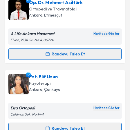
Fzt. Burak Aydın
için randevu takvimi talebi oluşturun.
Op. Dr. Mehmet Asiltürk
Size bu uzmandan randevu almanız için bir takvim
Ortopedi ve Travmatoloji
hazırlandığında e-posta ile bilgilendireceğiz.
Ankara
, Etimesgut
E-posta Adresiniz
A Life Ankara Hastanesi
Haritada Göster
Elvan, 1934. Sk. No:4, 06794
Kişisel verilerimin işlenmesine ilişkin
Aydınlatma
Randevu Talep Et
Randevu Takvimi Talebi
Metni
'ni okudum ve kişisel verilerimin belirtilen
kapsamda işlenmesini kabul ediyorum.
Op. Dr. Mehmet Asiltürk
için randevu takvimi talebi
Fzt. Elif Uzun
oluşturun. Size bu uzmandan randevu almanız için bir
Takvim Talebini Gönder
Fizyoterapi
takvim hazırlandığında e-posta ile bilgilendireceğiz.
Ankara
, Çankaya
E-posta Adresiniz
Elsa Ortopedi
Haritada Göster
Çaldıran Sok. No:14/A
Kişisel verilerimin işlenmesine ilişkin
Aydınlatma
Randevu Talep Et