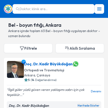
Doktor, klinik ara...
Bel - boyun fıtığı, Ankara
Ankara
içinde toplam
63
Bel - boyun fıtığı
uygulayan doktor -
uzman bulundu
Filtrele
Akıllı Sıralama
Doç. Dr. Kadir Büyükdoğan
Ortopedi ve Travmatoloji
Ankara
, Çankaya
5
(
14
Değerlendirme)
İlgili güler yüzlü güven veren yaklaşımı sabrı için çok
Devamı
teşekkür...
Doç. Dr. Kadir Büyükdoğan
Haritada Göster