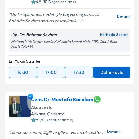
4.9
(
51
Değerlendirme)
Diz kireçlenmesi nedeniyle başvurmuştum… Dr
Devamı
Bahadır Seyhan sorunu çözebilmek ...
Op. Dr. Bahadır Seyhan
Haritada Göster
Maidan İş Ve Yaşam Merkezi Mustafa Kemal Mah. 2118. Cad A Blok
No:167 Kat:14
En Yakın Saatler
16:30
17:00
17:30
Daha Fazla
Uzm. Dr. Mustafa Karakan
Akupunktur
Ankara
, Çankaya
5
(
91
Değerlendirme)
Devamı
Alanında uzman, iilgili ve güven veren bir doktor.