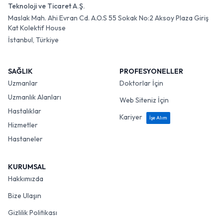
Teknoloji ve Ticaret A.Ş.
Maslak Mah. Ahi Evran Cd. A.O.S 55 Sokak No:2 Aksoy Plaza Giriş
Kat Kolektif House
İstanbul, Türkiye
SAĞLIK
PROFESYONELLER
Uzmanlar
Doktorlar İçin
Uzmanlık Alanları
Web Siteniz İçin
Hastalıklar
Kariyer
İşe Alım
Hizmetler
Hastaneler
KURUMSAL
Hakkımızda
Bize Ulaşın
Gizlilik Politikası