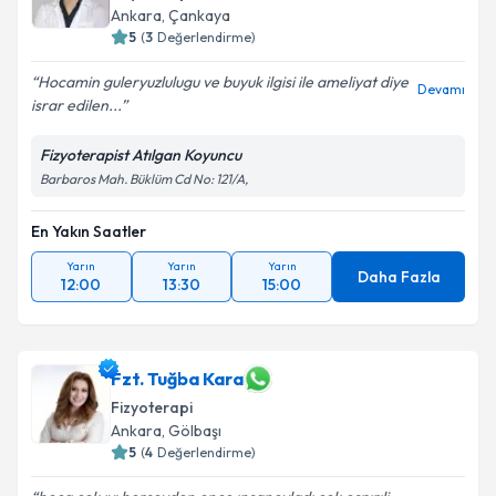
Ankara
, Çankaya
5
(
3
Değerlendirme)
Hocamin guleryuzlulugu ve buyuk ilgisi ile ameliyat diye
Devamı
israr edilen...
Fizyoterapist Atılgan Koyuncu
Barbaros Mah. Büklüm Cd No: 121/A,
En Yakın Saatler
Yarın
Yarın
Yarın
Daha Fazla
12:00
13:30
15:00
Fzt. Tuğba Kara
Fizyoterapi
Ankara
, Gölbaşı
5
(
4
Değerlendirme)