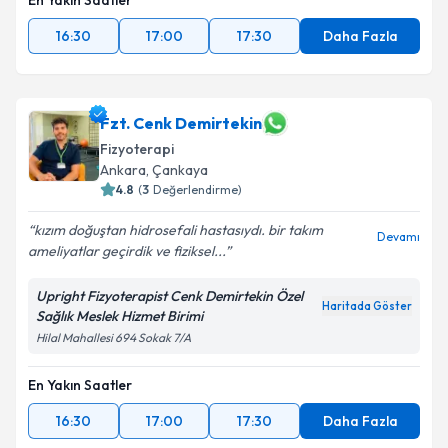
En Yakın Saatler
16:30
17:00
17:30
Daha Fazla
Fzt. Cenk Demirtekin
Fizyoterapi
Ankara
, Çankaya
4.8
(
3
Değerlendirme)
kızım doğuştan hidrosefali hastasıydı. bir takım
Devamı
ameliyatlar geçirdik ve fiziksel...
Upright Fizyoterapist Cenk Demirtekin Özel
Haritada Göster
Sağlık Meslek Hizmet Birimi
Hilal Mahallesi 694 Sokak 7/A
En Yakın Saatler
16:30
17:00
17:30
Daha Fazla