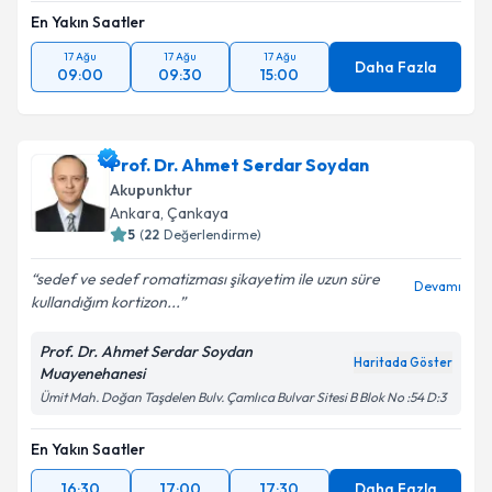
En Yakın Saatler
17 Ağu
17 Ağu
17 Ağu
Daha Fazla
09:00
09:30
15:00
Prof. Dr. Ahmet Serdar Soydan
Akupunktur
Ankara
, Çankaya
5
(
22
Değerlendirme)
sedef ve sedef romatizması şikayetim ile uzun süre
Devamı
kullandığım kortizon...
Prof. Dr. Ahmet Serdar Soydan
Haritada Göster
Muayenehanesi
Ümit Mah. Doğan Taşdelen Bulv. Çamlıca Bulvar Sitesi B Blok No :54 D:3
En Yakın Saatler
16:30
17:00
17:30
Daha Fazla