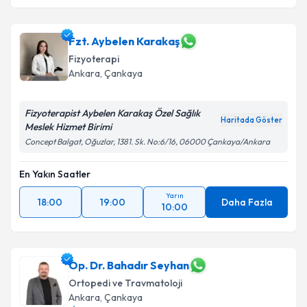
Fzt. Aybelen Karakaş
Fizyoterapi
Ankara
, Çankaya
Fizyoterapist Aybelen Karakaş Özel Sağlık
Haritada Göster
Meslek Hizmet Birimi
Concept Balgat, Oğuzlar, 1381. Sk. No:6/16, 06000 Çankaya/Ankara
En Yakın Saatler
Yarın
18:00
19:00
Daha Fazla
10:00
Op. Dr. Bahadır Seyhan
Ortopedi ve Travmatoloji
Ankara
, Çankaya