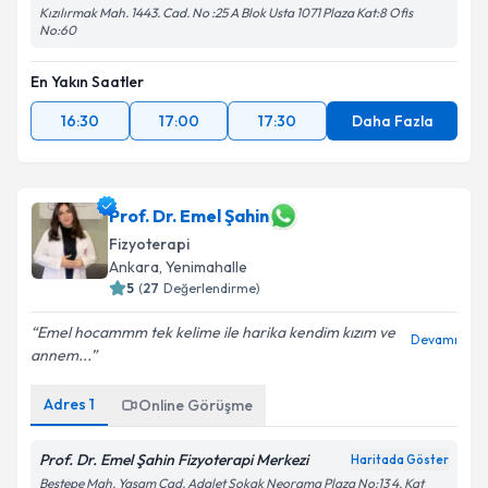
Kızılırmak Mah. 1443. Cad. No :25 A Blok Usta 1071 Plaza Kat:8 Ofis
No:60
En Yakın Saatler
16:30
17:00
17:30
Daha Fazla
Prof. Dr. Emel Şahin
Fizyoterapi
Ankara
, Yenimahalle
5
(
27
Değerlendirme)
Emel hocammm tek kelime ile harika kendim kızım ve
Devamı
annem...
Adres
1
Online Görüşme
Prof. Dr. Emel Şahin Fizyoterapi Merkezi
Haritada Göster
Beştepe Mah. Yaşam Cad. Adalet Sokak Neorama Plaza No:13 4. Kat