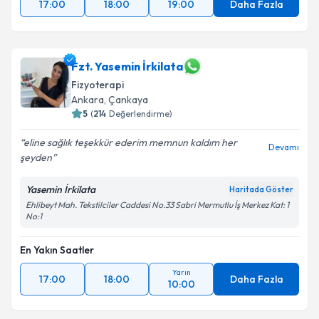
17:00
18:00
19:00
Daha Fazla
Fzt. Yasemin İrkilata
Fizyoterapi
Ankara
, Çankaya
5
(
214
Değerlendirme)
eline sağlık teşekkür ederim memnun kaldım her
Devamı
şeyden
Yasemin İrkilata
Haritada Göster
Ehlibeyt Mah. Tekstilciler Caddesi No.33 Sabri Mermutlu İş Merkez Kat: 1
No:1
En Yakın Saatler
Yarın
17:00
18:00
Daha Fazla
10:00