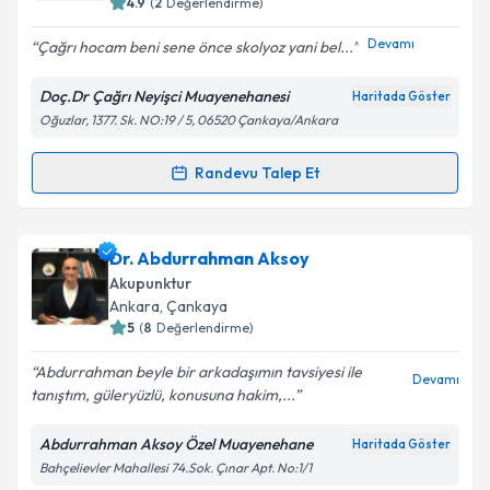
4.9
(
2
Değerlendirme)
Devamı
Çağrı hocam beni sene önce skolyoz yani bel...
Kişisel verilerimin işlenmesine ilişkin
Aydınlatma
Doç.Dr Çağrı Neyişci Muayenehanesi
Haritada Göster
Metni
'ni okudum ve kişisel verilerimin belirtilen
Oğuzlar, 1377. Sk. NO:19 / 5, 06520 Çankaya/Ankara
kapsamda işlenmesini kabul ediyorum.
Randevu Talep Et
Randevu Takvimi Talebi
Takvim Talebini Gönder
Doç. Dr. Çağrı Neyişci
için randevu takvimi talebi
Dr. Abdurrahman Aksoy
oluşturun. Size bu uzmandan randevu almanız için bir
Akupunktur
takvim hazırlandığında e-posta ile bilgilendireceğiz.
Ankara
, Çankaya
5
(
8
Değerlendirme)
E-posta Adresiniz
Abdurrahman beyle bir arkadaşımın tavsiyesi ile
Devamı
tanıştım, güleryüzlü, konusuna hakim,...
Abdurrahman Aksoy Özel Muayenehane
Haritada Göster
Kişisel verilerimin işlenmesine ilişkin
Aydınlatma
Bahçelievler Mahallesi 74.Sok. Çınar Apt. No:1/1
Metni
'ni okudum ve kişisel verilerimin belirtilen