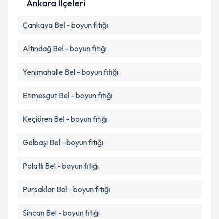
Metni
'ni okudum ve kişisel verilerimin belirtilen
Ankara İlçeleri
kapsamda işlenmesini kabul ediyorum.
Çankaya
Bel - boyun fıtığı
Takvim Talebini Gönder
Altındağ
Bel - boyun fıtığı
Yenimahalle
Bel - boyun fıtığı
Etimesgut
Bel - boyun fıtığı
Keçiören
Bel - boyun fıtığı
Gölbaşı
Bel - boyun fıtığı
Polatlı
Bel - boyun fıtığı
Pursaklar
Bel - boyun fıtığı
Sincan
Bel - boyun fıtığı