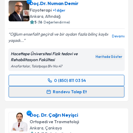
Doç.Dr. Numan Demir
takvim hazırlandığında e-posta ile bilgilendireceğiz.
Fizyoterapi
+
1
diğer
E-posta Adresiniz
Ankara
, Altındağ
5
(
16
Değerlendirme)
Oğlum ensefalit geçirdi ve bir aydan fazla bilinç kaybı
Devamı
yaşadı...
Kişisel verilerimin işlenmesine ilişkin
Aydınlatma
Metni
'ni okudum ve kişisel verilerimin belirtilen
Hacettepe Üniversitesi Fizik tedavi ve
kapsamda işlenmesini kabul ediyorum.
Haritada Göster
Rehabilitasyon Fakültesi
Anafartalar, Talatpaşa Blv No:47
Takvim Talebini Gönder
0 (850) 811 03 54
Randevu Takvimi Talebi
Randevu Talep Et
Doç.Dr. Numan Demir
için randevu takvimi talebi
oluşturun. Size bu uzmandan randevu almanız için bir
Doç. Dr. Çağrı Neyişci
takvim hazırlandığında e-posta ile bilgilendireceğiz.
Ortopedi ve Travmatoloji
E-posta Adresiniz
Ankara
, Çankaya