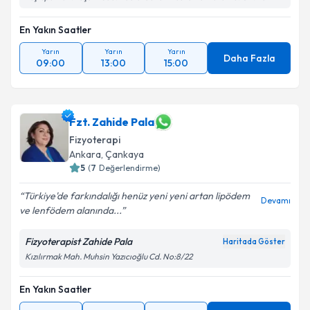
En Yakın Saatler
Yarın
Yarın
Yarın
Daha Fazla
09:00
13:00
15:00
Fzt. Zahide Pala
Fizyoterapi
Ankara
, Çankaya
5
(
7
Değerlendirme)
Türkiye'de farkındalığı henüz yeni yeni artan lipödem
Devamı
ve lenfödem alanında...
Fizyoterapist Zahide Pala
Haritada Göster
Kızılırmak Mah. Muhsin Yazıcıoğlu Cd. No:8/22
En Yakın Saatler