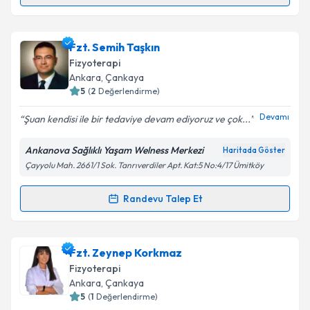
Randevu Takvimi Talebi
Takvim Talebini Gönder
Op. Dr. Mustafa Yaldız
için randevu takvimi talebi
Fzt. Semih Taşkın
oluşturun. Size bu uzmandan randevu almanız için bir
Fizyoterapi
takvim hazırlandığında e-posta ile bilgilendireceğiz.
Ankara
, Çankaya
5
(
2
Değerlendirme)
E-posta Adresiniz
Devamı
Şuan kendisi ile bir tedaviye devam ediyoruz ve çok...
Ankanova Sağlıklı Yaşam Welness Merkezi
Haritada Göster
Çayyolu Mah. 2661/1 Sok. Tanrıverdiler Apt. Kat:5 No:4/17 Ümitköy
Kişisel verilerimin işlenmesine ilişkin
Aydınlatma
Metni
'ni okudum ve kişisel verilerimin belirtilen
kapsamda işlenmesini kabul ediyorum.
Randevu Talep Et
Randevu Takvimi Talebi
Takvim Talebini Gönder
Fzt. Semih Taşkın
için randevu takvimi talebi
Fzt. Zeynep Korkmaz
oluşturun. Size bu uzmandan randevu almanız için bir
Fizyoterapi
takvim hazırlandığında e-posta ile bilgilendireceğiz.
Ankara
, Çankaya
5
(
1
Değerlendirme)
E-posta Adresiniz