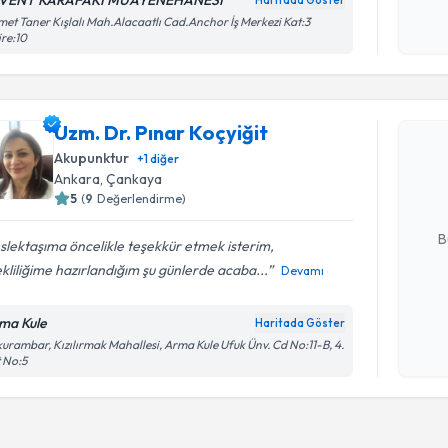
VENT KARAFAKI MUAYENEHANESİ
Haritada Göster
Kişisel
et Taner Kışlalı Mah.Alacaatlı Cad.Anchor İş Merkezi Kat:3
re:10
okudum
işlenm
Randevu T
Uzm. Dr. Pınar Koçyiğit
Uzm. Dr. P
Size bu uzm
Akupunktur
+
1
diğer
hazırlandığ
Ankara
,
Çankaya
5
(
9
Değerlendirme)
E-posta Ad
B
lektaşıma öncelikle teşekkür etmek isterim,
liliğime hazırlandığım şu günlerde acaba...
Devamı
Kişisel
ma Kule
Haritada Göster
okudum
urambar, Kızılırmak Mahallesi, Arma Kule Ufuk Ünv. Cd No:11-B, 4.
işlenm
 No:5