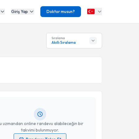
Giriş Yap
Doktor musun?
Sıralama
Akıllı Sıralama
akvimi Talebi
t KARAFAKI
için randevu takvimi talebi oluşturun. Size
 randevu almanız için bir takvim hazırlandığında e-
lgilendireceğiz.
resiniz
u uzmandan online randevu alabileceğin bir
takvimi bulunmuyor.