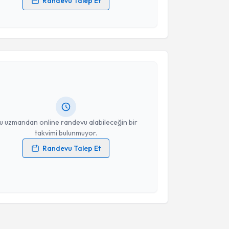
Randevu Talep Et
 verilerimin işlenmesine ilişkin
Aydınlatma Metni
'ni
 ve kişisel verilerimin belirtilen kapsamda
esini kabul ediyorum.
akvimi Talebi
Takvim Talebini Gönder
ınar Koçyiğit
için randevu takvimi talebi oluşturun.
andan randevu almanız için bir takvim
ında e-posta ile bilgilendireceğiz.
resiniz
u uzmandan online randevu alabileceğin bir
takvimi bulunmuyor.
Randevu Talep Et
 verilerimin işlenmesine ilişkin
Aydınlatma Metni
'ni
 ve kişisel verilerimin belirtilen kapsamda
esini kabul ediyorum.
Takvim Talebini Gönder