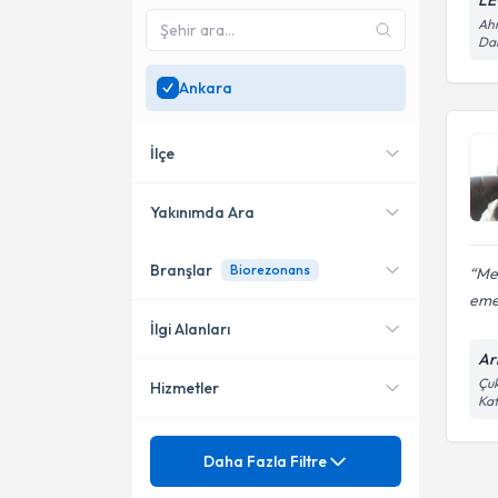
LE
Ahm
Dai
Ankara
İlçe
Yakınımda Ara
Branşlar
Biorezonans
Mes
Konumuma yakın uzmanları
Çankaya
göster
emek
Yenimahalle
İlgi Alanları
Ar
Çuk
Hizmetler
Akupunktur
Kat
Biorezonans
Mezuniyet
Akupunktur
Daha Fazla Filtre