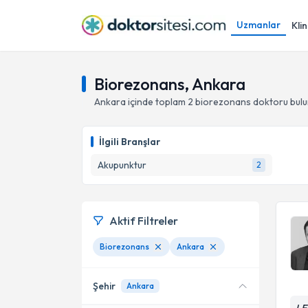
Uzmanlar
Klin
Biorezonans, Ankara
Ankara
içinde toplam
2
biorezonans doktoru
bul
İlgili Branşlar
Akupunktur
2
Aktif Filtreler
Biorezonans
Ankara
Şehir
Ankara