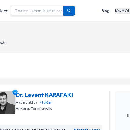
ikler
Blog
Kayıt Ol
undu
Randevu T
Dr. Leven
bu uzmandan
Dr. Levent KARAFAKI
posta ile bi
Akupunktur
+
1
diğer
E-posta Ad
Ankara
,
Yenimahalle
B