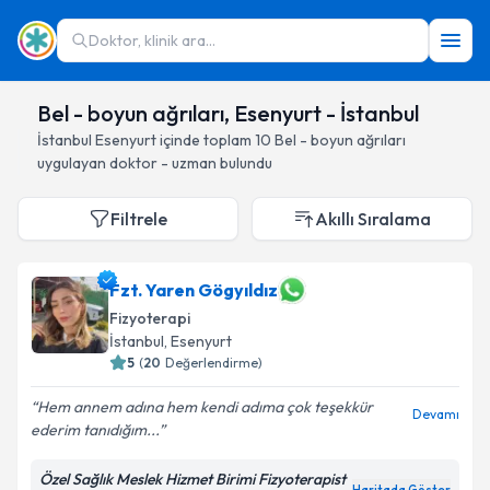
Doktor, klinik ara...
Bel - boyun ağrıları, Esenyurt - İstanbul
İstanbul
Esenyurt
içinde toplam
10
Bel - boyun ağrıları
uygulayan doktor - uzman bulundu
Filtrele
Akıllı Sıralama
Fzt. Yaren Gögyıldız
Fizyoterapi
İstanbul
, Esenyurt
5
(
20
Değerlendirme)
Hem annem adına hem kendi adıma çok teşekkür
Devamı
ederim tanıdığım...
Özel Sağlık Meslek Hizmet Birimi Fizyoterapist