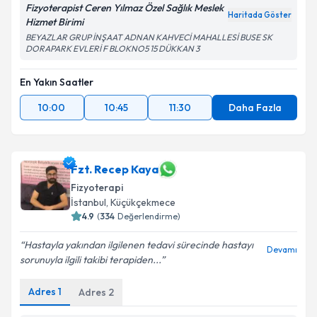
Fizyoterapist Ceren Yılmaz Özel Sağlık Meslek
Haritada Göster
Hizmet Birimi
BEYAZLAR GRUP İNŞAAT ADNAN KAHVECİ MAHALLESİ BUSE SK
DORAPARK EVLERİ F BLOKNO5 15 DÜKKAN 3
En Yakın Saatler
10:00
10:45
11:30
Daha Fazla
Fzt. Recep Kaya
Fizyoterapi
İstanbul
, Küçükçekmece
4.9
(
334
Değerlendirme)
Hastayla yakından ilgilenen tedavi sürecinde hastayı
Devamı
sorunuyla ilgili takibi terapiden...
Adres
1
Adres
2