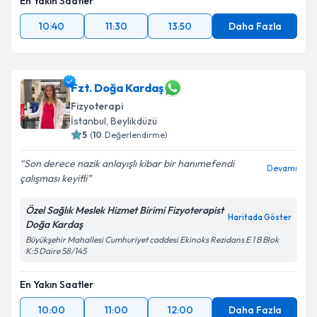
En Yakın Saatler
10:40
11:30
13:50
Daha Fazla
Fzt. Doğa Kardaş
Fizyoterapi
İstanbul
, Beylikdüzü
5
(
10
Değerlendirme)
Son derece nazik anlayışlı kibar bir hanımefendi
Devamı
çalışması keyifli
Özel Sağlık Meslek Hizmet Birimi Fizyoterapist
Haritada Göster
Doğa Kardaş
Büyükşehir Mahallesi Cumhuriyet caddesi Ekinoks Rezidans E 1 B Blok
K:5 Daire 58/145
En Yakın Saatler
10:00
11:00
12:00
Daha Fazla