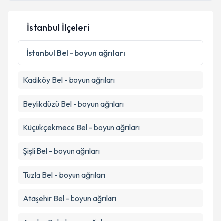
İstanbul İlçeleri
Kişisel verilerimin işlenmesine ilişkin
Aydınlatma
Metni
'ni okudum ve kişisel verilerimin belirtilen
İstanbul
Bel - boyun ağrıları
kapsamda işlenmesini kabul ediyorum.
Kadıköy
Bel - boyun ağrıları
Takvim Talebini Gönder
Beylikdüzü
Bel - boyun ağrıları
Küçükçekmece
Bel - boyun ağrıları
Şişli
Bel - boyun ağrıları
Tuzla
Bel - boyun ağrıları
Ataşehir
Bel - boyun ağrıları