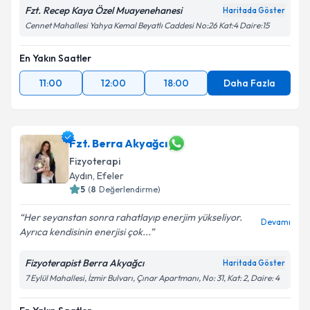
Fzt. Recep Kaya Özel Muayenehanesi
Haritada Göster
Cennet Mahallesi Yahya Kemal Beyatlı Caddesi No:26 Kat:4 Daire:15
En Yakın Saatler
11:00
12:00
18:00
Daha Fazla
Fzt. Berra Akyağcı
Fizyoterapi
Aydın
, Efeler
5
(
8
Değerlendirme)
Her seyanstan sonra rahatlayıp enerjim yükseliyor.
Devamı
Ayrıca kendisinin enerjisi çok...
Fizyoterapist Berra Akyağcı
Haritada Göster
7 Eylül Mahallesi, İzmir Bulvarı, Çınar Apartmanı, No: 31, Kat: 2, Daire: 4