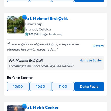
Fzt. Mehmet Erdi Çelik
Fizyoterapi
İstanbul
, Çatalca
4.9
(
541
Değerlendirme)
İnsan sağlığı önceliğiniz olduğu için teşekkürler
Devamı
Mehmet hocam ön muaynede...
Fzt. Mehmet Erdi Çelik
Haritada Göster
Ferhatpaşa Mah. Vezir Ferhat Paşa Cad. No:58/D
En Yakın Saatler
10:00
10:30
11:00
Daha Fazla
Fzt. Mehti Cenker