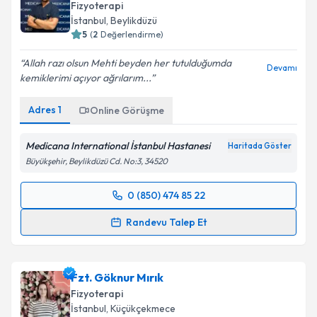
Fizyoterapi
İstanbul
, Beylikdüzü
5
(
2
Değerlendirme)
Allah razı olsun Mehti beyden her tutulduğumda
Devamı
kemiklerimi açıyor ağrılarım...
Adres
1
Online Görüşme
Medicana International İstanbul Hastanesi
Haritada Göster
Büyükşehir, Beylikdüzü Cd. No:3, 34520
0 (850) 474 85 22
Randevu Takvimi Talebi
Randevu Talep Et
Fzt. Mehti Cenker
için randevu takvimi talebi
oluşturun. Size bu uzmandan randevu almanız için bir
Fzt. Göknur Mırık
takvim hazırlandığında e-posta ile bilgilendireceğiz.
Fizyoterapi
E-posta Adresiniz
İstanbul
, Küçükçekmece