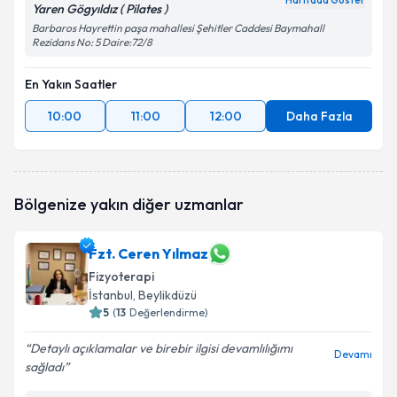
Haritada Göster
Yaren Gögyıldız ( Pilates )
Barbaros Hayrettin paşa mahallesi Şehitler Caddesi Baymahall
Rezidans No: 5 Daire:72/8
En Yakın Saatler
10:00
11:00
12:00
Daha Fazla
Bölgenize yakın diğer uzmanlar
Fzt. Ceren Yılmaz
Fizyoterapi
İstanbul
, Beylikdüzü
5
(
13
Değerlendirme)
Detaylı açıklamalar ve birebir ilgisi devamlılığımı
Devamı
sağladı