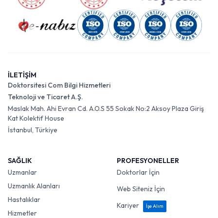
İLETİŞİM
Doktorsitesi Com Bilgi Hizmetleri
Teknoloji ve Ticaret A.Ş.
Maslak Mah. Ahi Evran Cd. A.O.S 55 Sokak No:2 Aksoy Plaza Giriş
Kat Kolektif House
İstanbul, Türkiye
SAĞLIK
PROFESYONELLER
Uzmanlar
Doktorlar İçin
Uzmanlık Alanları
Web Siteniz İçin
Hastalıklar
Kariyer
İşe Alım
Hizmetler