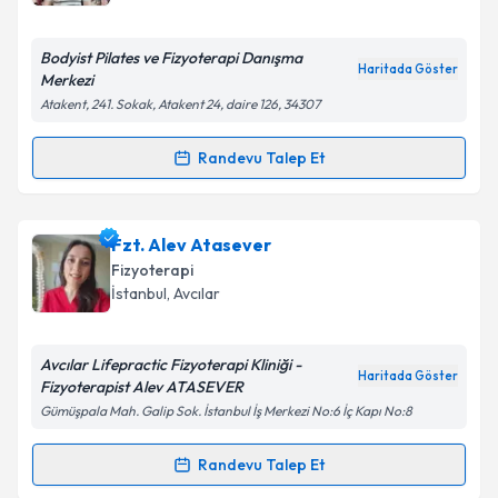
Bodyist Pilates ve Fizyoterapi Danışma
Haritada Göster
Merkezi
Kişisel verilerimin işlenmesine ilişkin
Aydınlatma
Atakent, 241. Sokak, Atakent 24, daire 126, 34307
Metni
'ni okudum ve kişisel verilerimin belirtilen
kapsamda işlenmesini kabul ediyorum.
Randevu Talep Et
Randevu Takvimi Talebi
Takvim Talebini Gönder
Fzt. Göknur Mırık
için randevu takvimi talebi
Fzt. Alev Atasever
oluşturun. Size bu uzmandan randevu almanız için bir
Fizyoterapi
takvim hazırlandığında e-posta ile bilgilendireceğiz.
İstanbul
, Avcılar
E-posta Adresiniz
Avcılar Lifepractic Fizyoterapi Kliniği -
Haritada Göster
Fizyoterapist Alev ATASEVER
Gümüşpala Mah. Galip Sok. İstanbul İş Merkezi No:6 İç Kapı No:8
Kişisel verilerimin işlenmesine ilişkin
Aydınlatma
Metni
'ni okudum ve kişisel verilerimin belirtilen
Randevu Talep Et
Randevu Takvimi Talebi
kapsamda işlenmesini kabul ediyorum.