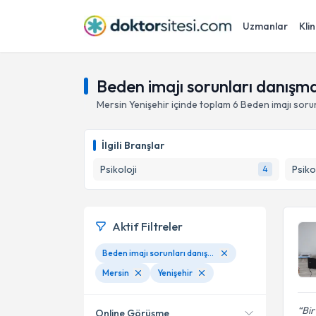
Uzmanlar
Klin
Beden imajı sorunları danışman
Mersin
Yenişehir
içinde toplam
6
Beden imajı sorun
İlgili Branşlar
Psikoloji
Psiko
4
Aktif Filtreler
Beden imajı sorunları danışmanlığı
Mersin
Yenişehir
Bir
Online Görüşme