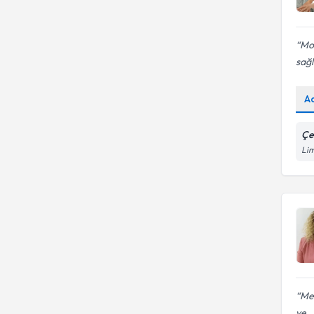
Tedavisi
Ayrılma Kaygısı
Mot
sağl
A
Çe
Lim
Mer
ve..