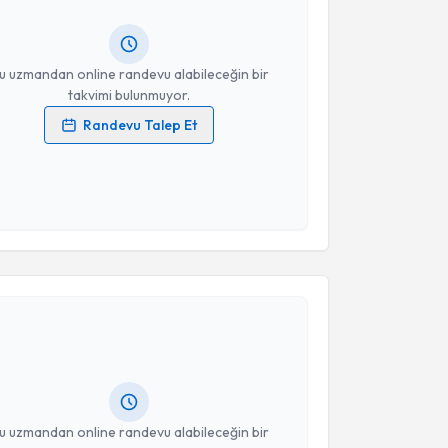
ında e-posta ile bilgilendireceğiz.
resiniz
u uzmandan online randevu alabileceğin bir
takvimi bulunmuyor.
Randevu Talep Et
 verilerimin işlenmesine ilişkin
Aydınlatma Metni
'ni
 ve kişisel verilerimin belirtilen kapsamda
esini kabul ediyorum.
Takvim Talebini Gönder
akvimi Talebi
 Dan. Maya Akça
için randevu takvimi talebi
Size bu uzmandan randevu almanız için bir takvim
ında e-posta ile bilgilendireceğiz.
resiniz
u uzmandan online randevu alabileceğin bir