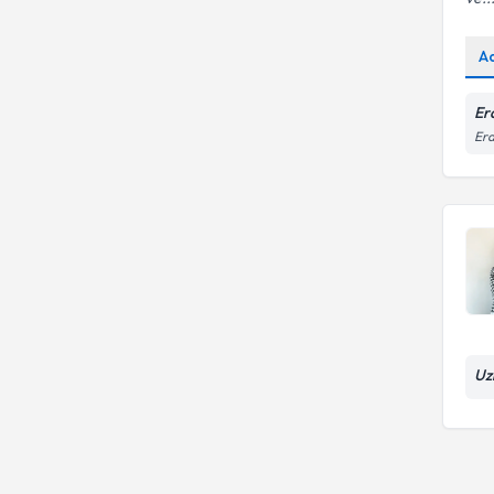
A
Erd
Erd
Uz