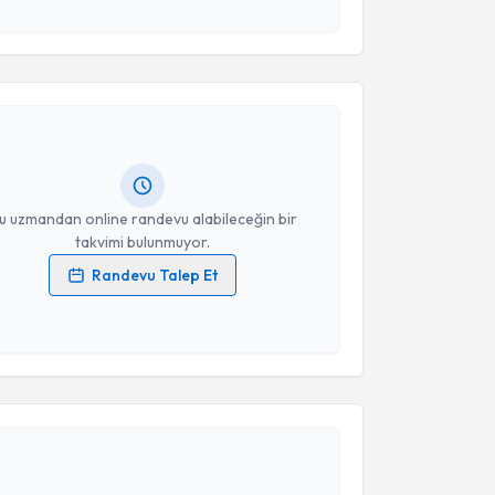
 ve kişisel verilerimin belirtilen kapsamda
akvimi Talebi
esini kabul ediyorum.
Takvim Talebini Gönder
kolog Fatoş Efe
için randevu takvimi talebi oluşturun.
andan randevu almanız için bir takvim
ında e-posta ile bilgilendireceğiz.
resiniz
u uzmandan online randevu alabileceğin bir
takvimi bulunmuyor.
Randevu Talep Et
 verilerimin işlenmesine ilişkin
Aydınlatma Metni
'ni
 ve kişisel verilerimin belirtilen kapsamda
esini kabul ediyorum.
akvimi Talebi
Takvim Talebini Gönder
an. Mehmet Şirin Akça
için randevu takvimi talebi
Size bu uzmandan randevu almanız için bir takvim