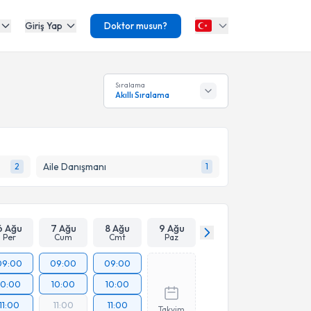
Giriş Yap
Doktor musun?
Sıralama
Akıllı Sıralama
Aile Danışmanı
2
1
6 Ağu
7 Ağu
8 Ağu
9 Ağu
Per
Cum
Cmt
Paz
09:00
09:00
09:00
10:00
10:00
10:00
11:00
11:00
11:00
Takvim