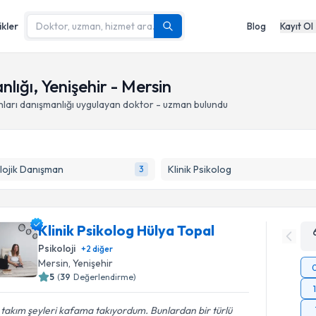
ikler
Blog
Kayıt Ol
lığı, Yenişehir - Mersin
ları danışmanlığı
uygulayan doktor - uzman bulundu
lojik Danışman
Klinik Psikolog
3
Klinik Psikolog Hülya Topal
Psikoloji
+
2
diğer
Mersin
, Yenişehir
5
(
39
Değerlendirme)
 takım şeyleri kafama takıyordum. Bunlardan bir türlü