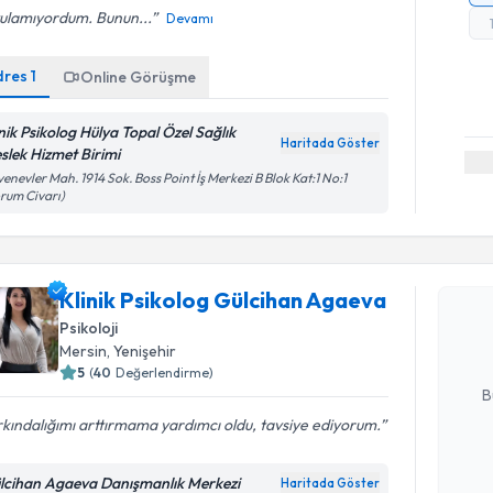
tulamıyordum. Bunun...
Devamı
dres
1
Online Görüşme
inik Psikolog Hülya Topal Özel Sağlık
Haritada Göster
slek Hizmet Birimi
enevler Mah. 1914 Sok. Boss Point İş Merkezi B Blok Kat:1 No:1
rum Civarı)
Randevu T
Klinik Ps
Klinik Psikolog Gülcihan Agaeva
oluşturun. 
hazırlandığ
Psikoloji
Mersin
, Yenişehir
E-posta Ad
5
(
40
Değerlendirme)
B
kındalığımı arttırmama yardımcı oldu, tavsiye ediyorum.
Kişisel
lcihan Agaeva Danışmanlık Merkezi
Haritada Göster