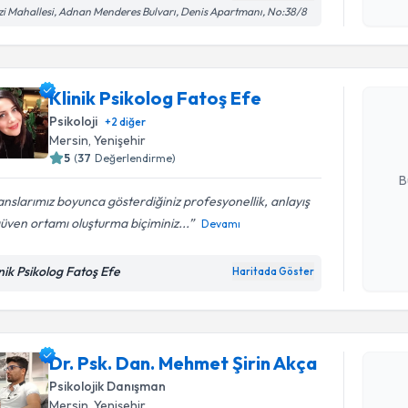
okudum
i Mahallesi, Adnan Menderes Bulvarı, Denis Apartmanı, No:38/8
Randevu T
işlenm
Klinik Psi
Klinik Psikolog Fatoş Efe
Size bu uzm
hazırlandığ
Psikoloji
+
2
diğer
Mersin
, Yenişehir
E-posta Ad
5
(
37
Değerlendirme)
B
nslarımız boyunca gösterdiğiniz profesyonellik, anlayış
üven ortamı oluşturma biçiminiz...
Devamı
Kişisel
okudum
inik Psikolog Fatoş Efe
Haritada Göster
işlenm
Randevu T
Dr. Psk. Dan. Mehmet Şirin Akça
Dr. Psk. D
Psikolojik Danışman
oluşturun. 
Mersin
, Yenişehir