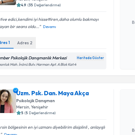
hazırlandığ
4.9
(
35
Değerlendirme)
E-posta Ad
ive edici,kendimi iyi hissettiren,daha olumlu bakmayı
B
ayan bir seans oldu...
Devamı
dres
1
Adres
2
Kişisel
okudum
işlenm
mber Psikolojik Danışmanlık Merkezi
Haritada Göster
onluk Mah. İnönü Bulv. Harman Apt. A Blok Kat:4
Randevu T
Uzm. Psk. Dan. Maya Akça
Uzm. Psk.
Psikolojik Danışman
oluşturun. 
Mersin
, Yenişehir
hazırlandığ
5
(
5
Değerlendirme)
E-posta Ad
sin bölgesinin en iyi uzmanı diyebilirim disiplinli , anlayışlı
B
.
Devamı