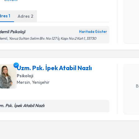
dres
1
Adres
2
Kişisel
okudum
işlenm
emli Psikoloji
Randevu T
Haritada Göster
emli, Yavuz Sultan Selim Blv. No:127 İç Kapı No:2 Kat:1, 33730
Uzm. Psk. 
oluşturun. 
hazırlandığ
Uzm. Psk. İpek Atabil Nazlı
Psikoloji
E-posta Ad
Mersin
, Yenişehir
B
m. Psk. İpek Atabil Nazlı
Kişisel
okudum
işlenm