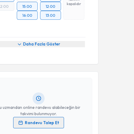
kapalıdır
12:00
15:00
12:00
16:00
13:00
Daha Fazla Göster
akvimi Talebi
ikolog Gülcihan Agaeva
için randevu takvimi talebi
Size bu uzmandan randevu almanız için bir takvim
ında e-posta ile bilgilendireceğiz.
resiniz
u uzmandan online randevu alabileceğin bir
takvimi bulunmuyor.
Randevu Talep Et
 verilerimin işlenmesine ilişkin
Aydınlatma Metni
'ni