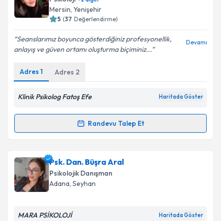
almanız için bir takvim hazırlandığında e-posta ile
Mersin
, Yenişehir
bilgilendireceğiz.
5
(
37
Değerlendirme)
E-posta Adresiniz
Seanslarımız boyunca gösterdiğiniz profesyonellik,
Devamı
anlayış ve güven ortamı oluşturma biçiminiz...
Adres
1
Adres
2
Kişisel verilerimin işlenmesine ilişkin
Aydınlatma
Metni
'ni okudum ve kişisel verilerimin belirtilen
Klinik Psikolog Fatoş Efe
Haritada Göster
kapsamda işlenmesini kabul ediyorum.
Randevu Talep Et
Randevu Takvimi Talebi
Takvim Talebini Gönder
Klinik Psikolog Fatoş Efe
için randevu takvimi talebi
Psk. Dan. Büşra Aral
oluşturun. Size bu uzmandan randevu almanız için bir
Psikolojik Danışman
takvim hazırlandığında e-posta ile bilgilendireceğiz.
Adana
, Seyhan
E-posta Adresiniz
MARA PSİKOLOJİ
Haritada Göster