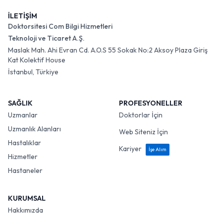
İLETİŞİM
Doktorsitesi Com Bilgi Hizmetleri
Teknoloji ve Ticaret A.Ş.
Maslak Mah. Ahi Evran Cd. A.O.S 55 Sokak No:2 Aksoy Plaza Giriş
Kat Kolektif House
İstanbul, Türkiye
SAĞLIK
PROFESYONELLER
Uzmanlar
Doktorlar İçin
Uzmanlık Alanları
Web Siteniz İçin
Hastalıklar
Kariyer
İşe Alım
Hizmetler
Hastaneler
KURUMSAL
Hakkımızda