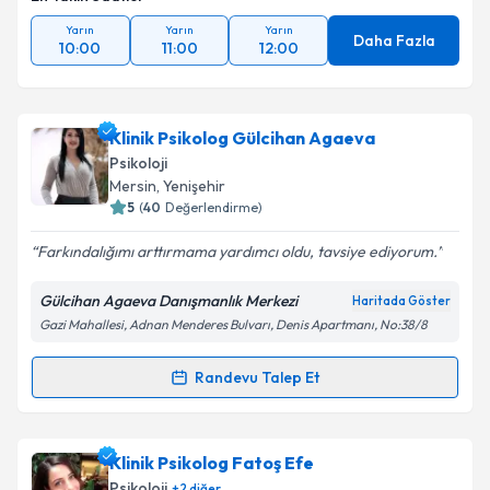
Yarın
Yarın
Yarın
Daha Fazla
10:00
11:00
12:00
Klinik Psikolog Gülcihan Agaeva
Psikoloji
Mersin
, Yenişehir
5
(
40
Değerlendirme)
Farkındalığımı arttırmama yardımcı oldu, tavsiye ediyorum.
Gülcihan Agaeva Danışmanlık Merkezi
Haritada Göster
Gazi Mahallesi, Adnan Menderes Bulvarı, Denis Apartmanı, No:38/8
Randevu Talep Et
Randevu Takvimi Talebi
Klinik Psikolog Gülcihan Agaeva
için randevu
Klinik Psikolog Fatoş Efe
takvimi talebi oluşturun. Size bu uzmandan randevu
Psikoloji
+
2
diğer