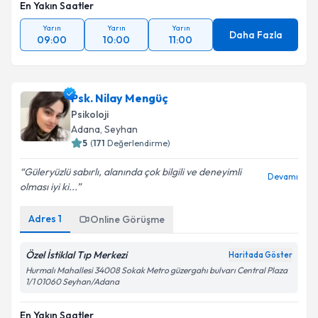
En Yakın Saatler
Yarın
Yarın
Yarın
Daha Fazla
09:00
10:00
11:00
Psk. Nilay Mengüç
Psikoloji
Adana
, Seyhan
5
(
171
Değerlendirme)
Güleryüzlü sabırlı, alanında çok bilgili ve deneyimli
Devamı
olması iyi ki...
Adres
1
Online Görüşme
Özel İstiklal Tıp Merkezi
Haritada Göster
Hurmalı Mahallesi 34008 Sokak Metro güzergahı bulvarı Central Plaza
1/1 01060 Seyhan/Adana
En Yakın Saatler