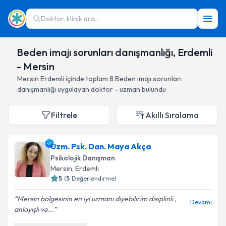
Doktor, klinik ara...
Beden imajı sorunları danışmanlığı, Erdemli
- Mersin
Mersin
Erdemli
içinde toplam
8
Beden imajı sorunları
danışmanlığı
uygulayan doktor - uzman bulundu
Filtrele
Akıllı Sıralama
Uzm. Psk. Dan. Maya Akça
Psikolojik Danışman
Mersin
, Erdemli
5
(
5
Değerlendirme)
Mersin bölgesinin en iyi uzmanı diyebilirim disiplinli ,
Devamı
anlayışlı ve...