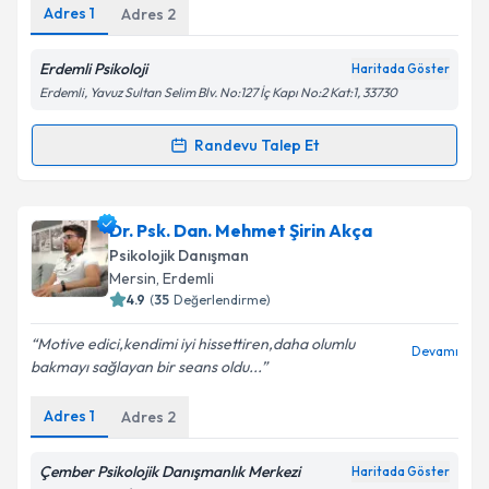
Adres
1
Adres
2
Erdemli Psikoloji
Haritada Göster
Erdemli, Yavuz Sultan Selim Blv. No:127 İç Kapı No:2 Kat:1, 33730
Randevu Talep Et
Randevu Takvimi Talebi
Uzm. Psk. Dan. Maya Akça
için randevu takvimi
Dr. Psk. Dan. Mehmet Şirin Akça
talebi oluşturun. Size bu uzmandan randevu almanız
Psikolojik Danışman
için bir takvim hazırlandığında e-posta ile
Mersin
, Erdemli
bilgilendireceğiz.
4.9
(
35
Değerlendirme)
E-posta Adresiniz
Motive edici,kendimi iyi hissettiren,daha olumlu
Devamı
bakmayı sağlayan bir seans oldu...
Adres
1
Adres
2
Kişisel verilerimin işlenmesine ilişkin
Aydınlatma
Metni
'ni okudum ve kişisel verilerimin belirtilen
Çember Psikolojik Danışmanlık Merkezi
Haritada Göster