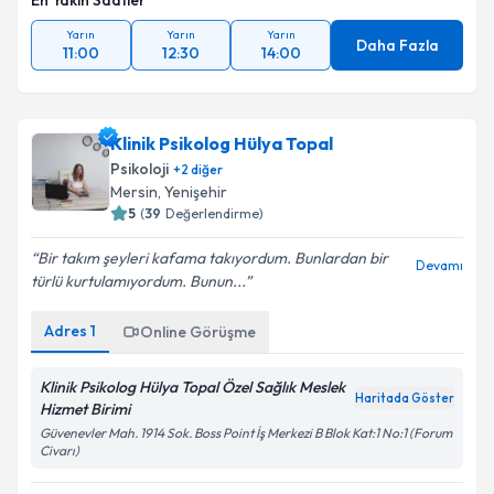
En Yakın Saatler
Yarın
Yarın
Yarın
Daha Fazla
11:00
12:30
14:00
Klinik Psikolog Hülya Topal
Psikoloji
+
2
diğer
Mersin
, Yenişehir
5
(
39
Değerlendirme)
Bir takım şeyleri kafama takıyordum. Bunlardan bir
Devamı
türlü kurtulamıyordum. Bunun...
Adres
1
Online Görüşme
Klinik Psikolog Hülya Topal Özel Sağlık Meslek
Haritada Göster
Hizmet Birimi
Güvenevler Mah. 1914 Sok. Boss Point İş Merkezi B Blok Kat:1 No:1 (Forum
Civarı)