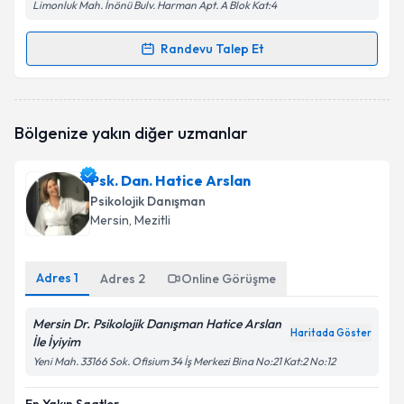
kapsamda işlenmesini kabul ediyorum.
Limonluk Mah. İnönü Bulv. Harman Apt. A Blok Kat:4
Randevu Talep Et
Takvim Talebini Gönder
Randevu Takvimi Talebi
Dr. Psk. Dan. Mehmet Şirin Akça
için randevu
Bölgenize yakın diğer uzmanlar
takvimi talebi oluşturun. Size bu uzmandan randevu
almanız için bir takvim hazırlandığında e-posta ile
bilgilendireceğiz.
Psk. Dan. Hatice Arslan
Psikolojik Danışman
E-posta Adresiniz
Mersin
, Mezitli
Adres
1
Adres
2
Online Görüşme
Kişisel verilerimin işlenmesine ilişkin
Aydınlatma
Metni
'ni okudum ve kişisel verilerimin belirtilen
Mersin Dr. Psikolojik Danışman Hatice Arslan
kapsamda işlenmesini kabul ediyorum.
Haritada Göster
İle İyiyim
Yeni Mah. 33166 Sok. Ofisium 34 İş Merkezi Bina No:21 Kat:2 No:12
Takvim Talebini Gönder