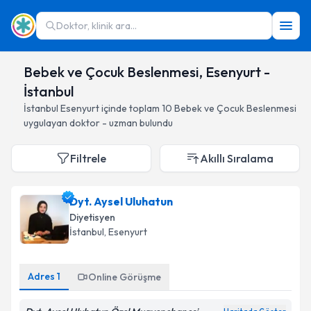
Doktor, klinik ara...
Bebek ve Çocuk Beslenmesi, Esenyurt -
İstanbul
İstanbul
Esenyurt
içinde toplam
10
Bebek ve Çocuk Beslenmesi
uygulayan doktor - uzman bulundu
Filtrele
Akıllı Sıralama
Dyt. Aysel Uluhatun
Diyetisyen
İstanbul
, Esenyurt
Adres
1
Online Görüşme