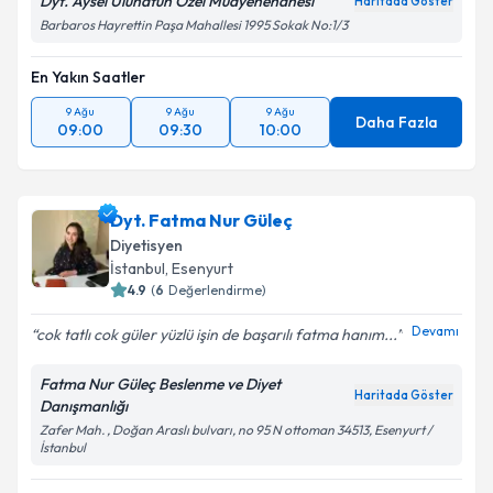
Dyt. Aysel Uluhatun Özel Muayenehanesi
Haritada Göster
Barbaros Hayrettin Paşa Mahallesi 1995 Sokak No:1/3
En Yakın Saatler
9 Ağu
9 Ağu
9 Ağu
Daha Fazla
09:00
09:30
10:00
Dyt. Fatma Nur Güleç
Diyetisyen
İstanbul
, Esenyurt
4.9
(
6
Değerlendirme)
Devamı
cok tatlı cok güler yüzlü işin de başarılı fatma hanım...
Fatma Nur Güleç Beslenme ve Diyet
Haritada Göster
Danışmanlığı
Zafer Mah. , Doğan Araslı bulvarı, no 95 N ottoman 34513, Esenyurt /
İstanbul