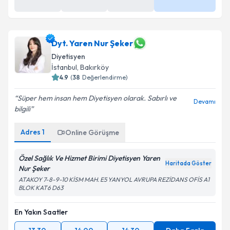
Randevu Talep Et
Uzm. Dyt. Tuğçe Çiçek
için randevu takvimi talebi
oluşturun. Size bu uzmandan randevu almanız için bir
takvim hazırlandığında e-posta ile bilgilendireceğiz.
Dyt. Yaren Nur Şeker
Diyetisyen
E-posta Adresiniz
İstanbul
, Bakırköy
4.9
(
38
Değerlendirme)
Süper hem insan hem Diyetisyen olarak. Sabırlı ve
Devamı
bilgili
Kişisel verilerimin işlenmesine ilişkin
Aydınlatma
Metni
'ni okudum ve kişisel verilerimin belirtilen
Adres
1
Online Görüşme
kapsamda işlenmesini kabul ediyorum.
Özel Sağlık Ve Hizmet Birimi Diyetisyen Yaren
Haritada Göster
Takvim Talebini Gönder
Nur Şeker
ATAKOY 7-8-9-10 KİSM MAH. E5 YANYOL AVRUPA REZİDANS OFİS A1
BLOK KAT6 D63
En Yakın Saatler
13:30
14:00
14:30
Daha Fazla