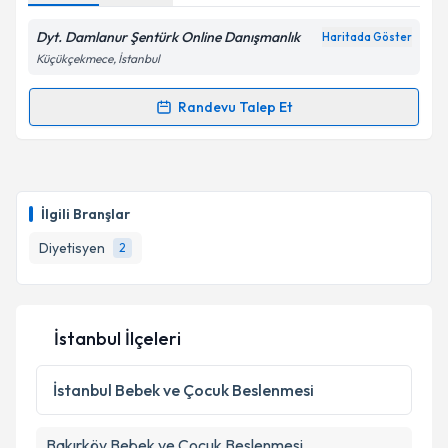
Dyt. Damlanur Şentürk Online Danışmanlık
Haritada Göster
Küçükçekmece, İstanbul
Randevu Talep Et
Randevu Takvimi Talebi
Dyt. Damlanur Şentürk
için randevu takvimi talebi
oluşturun. Size bu uzmandan randevu almanız için bir
İlgili Branşlar
takvim hazırlandığında e-posta ile bilgilendireceğiz.
Diyetisyen
2
E-posta Adresiniz
İstanbul İlçeleri
Kişisel verilerimin işlenmesine ilişkin
Aydınlatma
Metni
'ni okudum ve kişisel verilerimin belirtilen
İstanbul
Bebek ve Çocuk Beslenmesi
kapsamda işlenmesini kabul ediyorum.
Bakırköy
Bebek ve Çocuk Beslenmesi