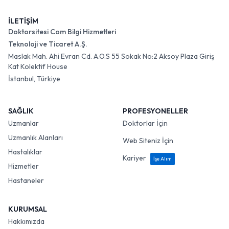
İLETİŞİM
Doktorsitesi Com Bilgi Hizmetleri
Teknoloji ve Ticaret A.Ş.
Maslak Mah. Ahi Evran Cd. A.O.S 55 Sokak No:2 Aksoy Plaza Giriş
Kat Kolektif House
İstanbul, Türkiye
SAĞLIK
PROFESYONELLER
Uzmanlar
Doktorlar İçin
Uzmanlık Alanları
Web Siteniz İçin
Hastalıklar
Kariyer
İşe Alım
Hizmetler
Hastaneler
KURUMSAL
Hakkımızda