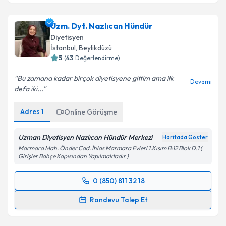
Uzm. Dyt. Nazlıcan Hündür
Diyetisyen
İstanbul
, Beylikdüzü
5
(
43
Değerlendirme)
Bu zamana kadar birçok diyetisyene gittim ama ilk
Devamı
defa iki...
Adres
1
Online Görüşme
Uzman Diyetisyen Nazlıcan Hündür Merkezi
Haritada Göster
Marmara Mah. Önder Cad. İhlas Marmara Evleri 1.Kısım B:12 Blok D:1 (
Girişler Bahçe Kapısından Yapılmaktadır )
0 (850) 811 32 18
Randevu Takvimi Talebi
Randevu Talep Et
Uzm. Dyt. Nazlıcan Hündür
için randevu takvimi