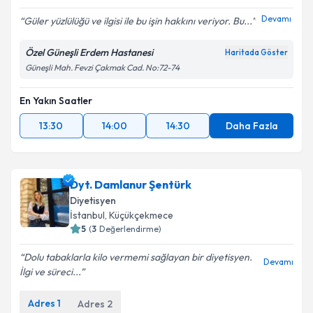
Devamı
Güler yüzlülüğü ve ilgisi ile bu işin hakkını veriyor. Bu...
Özel Güneşli Erdem Hastanesi
Haritada Göster
Güneşli Mah. Fevzi Çakmak Cad. No:72-74
En Yakın Saatler
13:30
14:00
14:30
Daha Fazla
Dyt. Damlanur Şentürk
Diyetisyen
İstanbul
, Küçükçekmece
5
(
3
Değerlendirme)
Dolu tabaklarla kilo vermemi sağlayan bir diyetisyen.
Devamı
İlgi ve süreci...
Adres
1
Adres
2