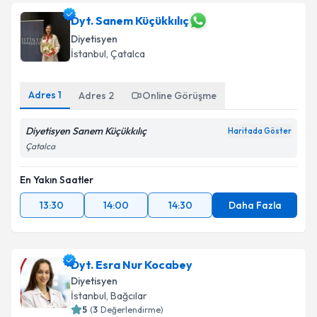
talebi oluşturun. Size bu uzmandan randevu almanız
için bir takvim hazırlandığında e-posta ile
Dyt. Sanem Küçükkılıç
bilgilendireceğiz.
Diyetisyen
İstanbul
, Çatalca
E-posta Adresiniz
Adres
1
Adres
2
Online Görüşme
Diyetisyen Sanem Küçükkılıç
Kişisel verilerimin işlenmesine ilişkin
Aydınlatma
Haritada Göster
Metni
'ni okudum ve kişisel verilerimin belirtilen
Çatalca
kapsamda işlenmesini kabul ediyorum.
En Yakın Saatler
Takvim Talebini Gönder
13:30
14:00
14:30
Daha Fazla
Dyt. Esra Nur Kocabey
Diyetisyen
İstanbul
, Bağcılar
5
(
3
Değerlendirme)