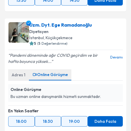
Uzm. Dyt. Ege Ramadanoğlu
Diyetisyen
İstanbul
, Küçükçekmece
5
(
5
Değerlendirme)
Pandemi döneminde ağır COVID geçirdim ve bir
Devamı
hafta boyunca yüksek...
Online Görüşme
Adres
1
Online Görüşme
Bu uzman online danışmanlık hizmeti sunmaktadır.
En Yakın Saatler
18:00
18:30
19:00
Daha Fazla