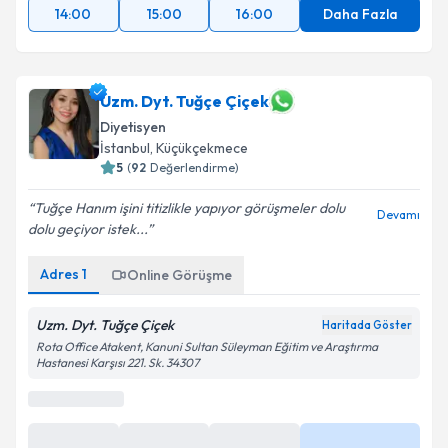
14:00
15:00
16:00
Daha Fazla
Uzm. Dyt. Tuğçe Çiçek
Diyetisyen
İstanbul
, Küçükçekmece
5
(
92
Değerlendirme)
Tuğçe Hanım işini titizlikle yapıyor görüşmeler dolu
Devamı
dolu geçiyor istek...
Adres
1
Online Görüşme
Uzm. Dyt. Tuğçe Çiçek
Haritada Göster
Rota Office Atakent, Kanuni Sultan Süleyman Eğitim ve Araştırma
Hastanesi Karşısı 221. Sk. 34307
0 (850) 474 23 13
Randevu Takvimi Talebi