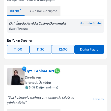
Adres
1
Online Görüşme
Dyt. İlayda Ayyıldız Online Danışmalık
Haritada Göster
Eyüp / İstanbul
En Yakın Saatler
11:00
11:30
12:00
Daha Fazla
Dyt. Fehime Arı
Diyetisyen
İstanbul
, Üsküdar
5
(
14
Değerlendirme)
Tek kelimeyle muhteşem, anlayışlı, bilgili ve
Devamı
yönlendirici