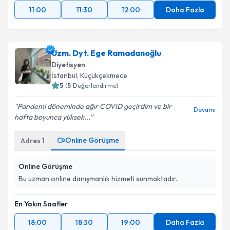
Takvim Talebini Gönder
11:00
11:30
12:00
Daha Fazla
Uzm. Dyt. Ege Ramadanoğlu
Diyetisyen
İstanbul
, Küçükçekmece
5
(
5
Değerlendirme)
Pandemi döneminde ağır COVID geçirdim ve bir
Devamı
hafta boyunca yüksek...
Online Görüşme
Adres
1
Online Görüşme
Bu uzman online danışmanlık hizmeti sunmaktadır.
En Yakın Saatler
18:00
18:30
19:00
Daha Fazla