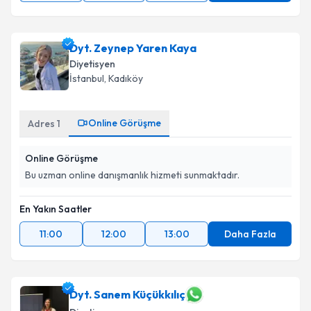
Dyt. Zeynep Yaren Kaya
Diyetisyen
İstanbul
, Kadıköy
Online Görüşme
Adres
1
Online Görüşme
Bu uzman online danışmanlık hizmeti sunmaktadır.
En Yakın Saatler
11:00
12:00
13:00
Daha Fazla
Dyt. Sanem Küçükkılıç