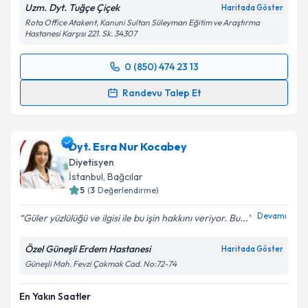
Uzm. Dyt. Tuğçe Çiçek
Haritada Göster
Rota Office Atakent, Kanuni Sultan Süleyman Eğitim ve Araştırma
Hastanesi Karşısı 221. Sk. 34307
0 (850) 474 23 13
Randevu Takvimi Talebi
Randevu Talep Et
Uzm. Dyt. Tuğçe Çiçek
için randevu takvimi talebi
oluşturun. Size bu uzmandan randevu almanız için bir
Dyt. Esra Nur Kocabey
takvim hazırlandığında e-posta ile bilgilendireceğiz.
Diyetisyen
E-posta Adresiniz
İstanbul
, Bağcılar
5
(
3
Değerlendirme)
Devamı
Güler yüzlülüğü ve ilgisi ile bu işin hakkını veriyor. Bu...
Kişisel verilerimin işlenmesine ilişkin
Aydınlatma
Özel Güneşli Erdem Hastanesi
Haritada Göster
Metni
'ni okudum ve kişisel verilerimin belirtilen
Güneşli Mah. Fevzi Çakmak Cad. No:72-74
kapsamda işlenmesini kabul ediyorum.
En Yakın Saatler