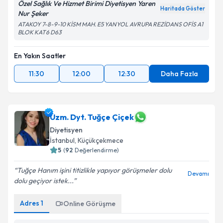
Özel Sağlık Ve Hizmet Birimi Diyetisyen Yaren
Haritada Göster
Nur Şeker
ATAKOY 7-8-9-10 KİSM MAH. E5 YANYOL AVRUPA REZİDANS OFİS A1
BLOK KAT6 D63
En Yakın Saatler
11:30
12:00
12:30
Daha Fazla
Uzm. Dyt. Tuğçe Çiçek
Diyetisyen
İstanbul
, Küçükçekmece
5
(
92
Değerlendirme)
Tuğçe Hanım işini titizlikle yapıyor görüşmeler dolu
Devamı
dolu geçiyor istek...
Adres
1
Online Görüşme