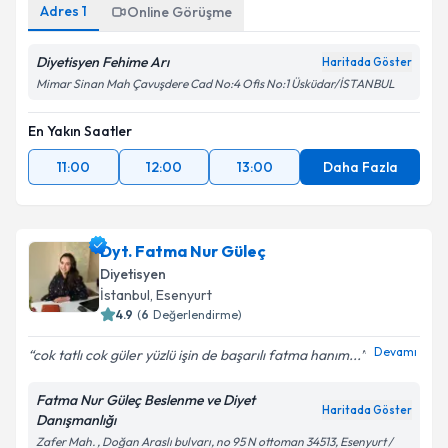
Adres
1
Online Görüşme
Diyetisyen Fehime Arı
Haritada Göster
Mimar Sinan Mah Çavuşdere Cad No:4 Ofis No:1 Üsküdar/İSTANBUL
En Yakın Saatler
11:00
12:00
13:00
Daha Fazla
Dyt. Fatma Nur Güleç
Diyetisyen
İstanbul
, Esenyurt
4.9
(
6
Değerlendirme)
Devamı
cok tatlı cok güler yüzlü işin de başarılı fatma hanım...
Fatma Nur Güleç Beslenme ve Diyet
Haritada Göster
Danışmanlığı
Zafer Mah. , Doğan Araslı bulvarı, no 95 N ottoman 34513, Esenyurt /