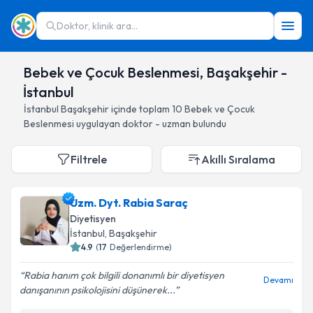
Doktor, klinik ara...
Bebek ve Çocuk Beslenmesi, Başakşehir -
İstanbul
İstanbul
Başakşehir
içinde toplam
10
Bebek ve Çocuk
Beslenmesi
uygulayan doktor - uzman bulundu
Filtrele
Akıllı Sıralama
Uzm. Dyt. Rabia Saraç
Diyetisyen
İstanbul
, Başakşehir
4.9
(
17
Değerlendirme)
Rabia hanım çok bilgili donanımlı bir diyetisyen
Devamı
danışanının psikolojisini düşünerek...