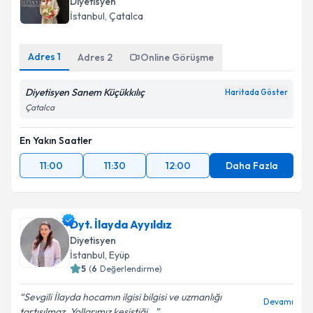
Diyetisyen
İstanbul
, Çatalca
Adres
1
Adres
2
Online Görüşme
Diyetisyen Sanem Küçükkılıç
Haritada Göster
Çatalca
En Yakın Saatler
11:00
11:30
12:00
Daha Fazla
Dyt. İlayda Ayyıldız
Diyetisyen
İstanbul
, Eyüp
5
(
6
Değerlendirme)
Sevgili İlayda hocamın ilgisi bilgisi ve uzmanlığı
Devamı
tartışılmaz. Yollarımız kesiştiği...