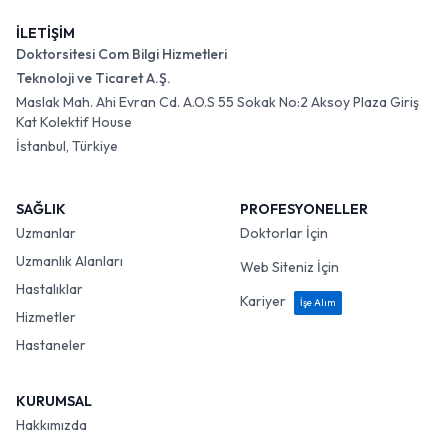
İLETİŞİM
Doktorsitesi Com Bilgi Hizmetleri
Teknoloji ve Ticaret A.Ş.
Maslak Mah. Ahi Evran Cd. A.O.S 55 Sokak No:2 Aksoy Plaza Giriş
Kat Kolektif House
İstanbul, Türkiye
SAĞLIK
PROFESYONELLER
Uzmanlar
Doktorlar İçin
Uzmanlık Alanları
Web Siteniz İçin
Hastalıklar
Kariyer
İşe Alım
Hizmetler
Hastaneler
KURUMSAL
Hakkımızda