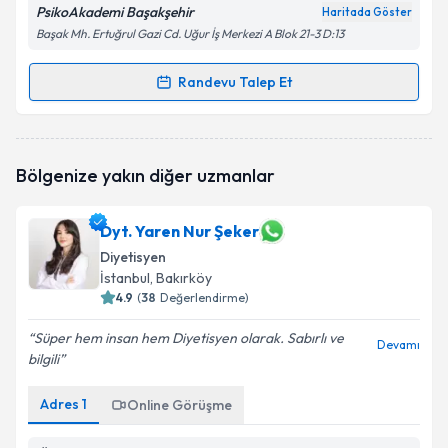
PsikoAkademi Başakşehir
Haritada Göster
Başak Mh. Ertuğrul Gazi Cd. Uğur İş Merkezi A Blok 21-3 D:13
Randevu Talep Et
Randevu Takvimi Talebi
Uzm. Dyt. Rabia Saraç
için randevu takvimi talebi
Bölgenize yakın diğer uzmanlar
oluşturun. Size bu uzmandan randevu almanız için bir
takvim hazırlandığında e-posta ile bilgilendireceğiz.
Dyt. Yaren Nur Şeker
E-posta Adresiniz
Diyetisyen
İstanbul
, Bakırköy
4.9
(
38
Değerlendirme)
Kişisel verilerimin işlenmesine ilişkin
Aydınlatma
Süper hem insan hem Diyetisyen olarak. Sabırlı ve
Devamı
Metni
'ni okudum ve kişisel verilerimin belirtilen
bilgili
kapsamda işlenmesini kabul ediyorum.
Adres
1
Online Görüşme
Takvim Talebini Gönder