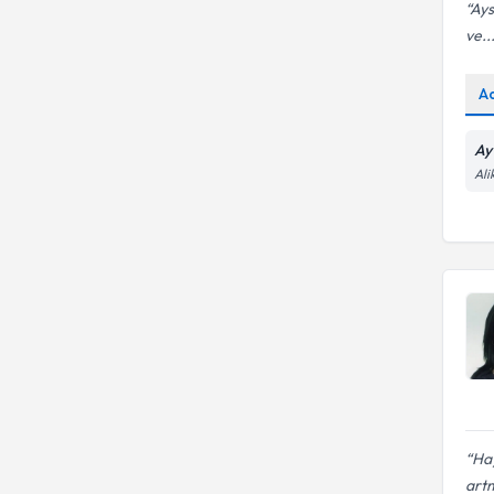
Ays
ve..
A
Ay 
Ali
Hay
artm