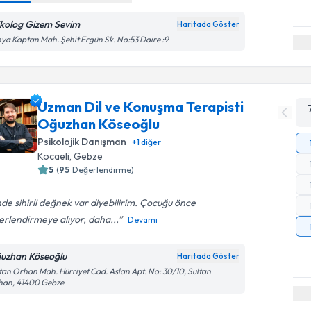
ikolog Gizem Sevim
Haritada Göster
ya Kaptan Mah. Şehit Ergün Sk. No:53 Daire :9
Uzman Dil ve Konuşma Terapisti
Oğuzhan Köseoğlu
Psikolojik Danışman
+
1
diğer
Kocaeli
, Gebze
5
(
95
Değerlendirme)
nde sihirli değnek var diyebilirim. Çocuğu önce
rlendirmeye alıyor, daha...
Devamı
uzhan Köseoğlu
Haritada Göster
tan Orhan Mah. Hürriyet Cad. Aslan Apt. No: 30/10, Sultan
han, 41400 Gebze