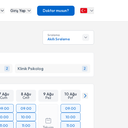
Giriş Yap
Doktor musun?
Sıralama
Akıllı Sıralama
Klinik Psikolog
2
2
7 Ağu
8 Ağu
9 Ağu
10 Ağu
Cum
Cmt
Paz
Pzt
09:00
09:00
09:00
10:00
10:00
10:00
11:00
11:00
11:00
Takvim