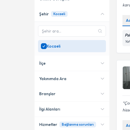
kara
Şehir
Kocaeli
Online danışmanlık sunan
A
uzmanları göster
Sadece
Kocaeli
bölgesinde
Ps
uzman ara
Yah
Kocaeli
İlçe
Yakınımda Ara
Branşlar
Konumuma yakın uzmanları
İzmit
göster
Çok
Gebze
İlgi Alanları
his
Başiskele
Hizmetler
Bağlanma sorunları
A
Psikoloji