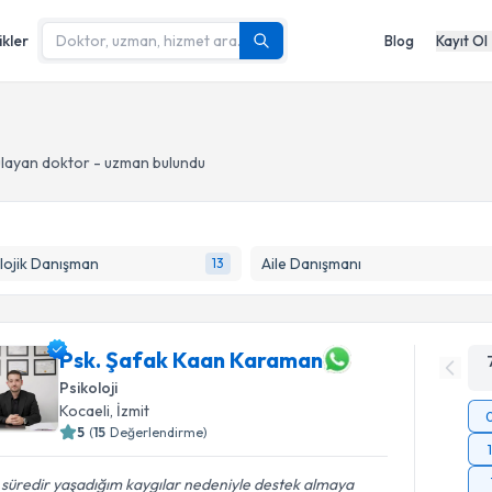
ikler
Blog
Kayıt Ol
layan doktor - uzman bulundu
lojik Danışman
Aile Danışmanı
13
Psk. Şafak Kaan Karaman
Psikoloji
Kocaeli
, İzmit
5
(
15
Değerlendirme)
 süredir yaşadığım kaygılar nedeniyle destek almaya