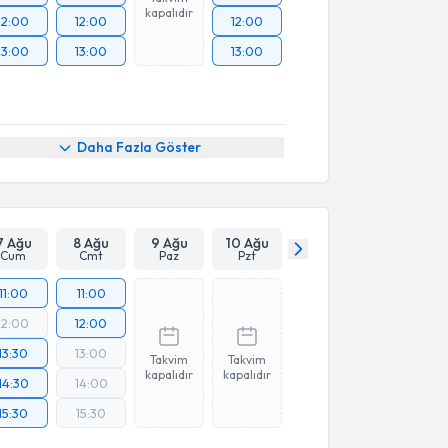
kapalıdır
12:00
12:00
12:00
13:00
13:00
13:00
Daha Fazla Göster
7 Ağu
8 Ağu
9 Ağu
10 Ağu
Cum
Cmt
Paz
Pzt
11:00
11:00
12:00
12:00
13:30
13:00
Takvim
Takvim
kapalıdır
kapalıdır
14:30
14:00
15:30
15:30