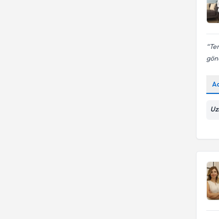
Ter
gönu
A
Uz