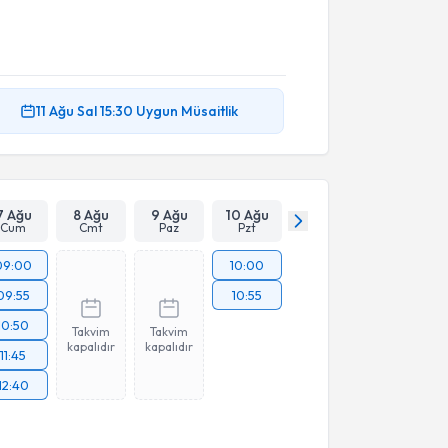
11 Ağu
Sal
15:30
Uygun Müsaitlik
7 Ağu
8 Ağu
9 Ağu
10 Ağu
Cum
Cmt
Paz
Pzt
09:00
10:00
09:55
10:55
10:50
Takvim
Takvim
kapalıdır
kapalıdır
11:45
12:40