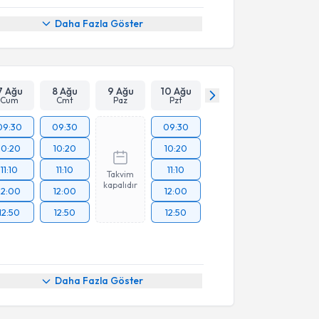
Daha Fazla Göster
7 Ağu
8 Ağu
9 Ağu
10 Ağu
Cum
Cmt
Paz
Pzt
09:30
09:30
09:30
10:20
10:20
10:20
11:10
11:10
11:10
Takvim
kapalıdır
12:00
12:00
12:00
12:50
12:50
12:50
Daha Fazla Göster