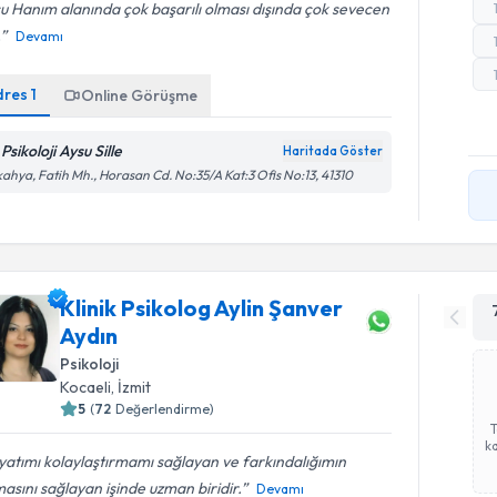
u Hanım alanında çok başarılı olması dışında çok sevecen
.
Devamı
dres
1
Online Görüşme
Psikoloji Aysu Sille
Haritada Göster
kahya, Fatih Mh., Horasan Cd. No:35/A Kat:3 Ofis No:13, 41310
Klinik Psikolog Aylin Şanver
Aydın
Psikoloji
Kocaeli
, İzmit
5
(
72
Değerlendirme)
ka
atımı kolaylaştırmamı sağlayan ve farkındalığımın
asını sağlayan işinde uzman biridir.
Devamı