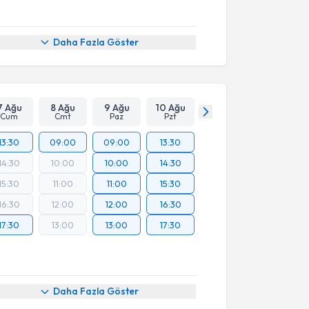
Daha Fazla Göster
7 Ağu
8 Ağu
9 Ağu
10 Ağu
Cum
Cmt
Paz
Pzt
13:30
09:00
09:00
13:30
14:30
10:00
10:00
14:30
15:30
11:00
11:00
15:30
16:30
12:00
12:00
16:30
17:30
13:00
13:00
17:30
Daha Fazla Göster