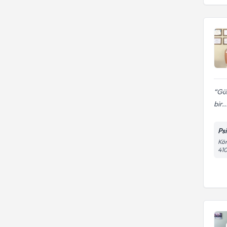
İstanbul Gelişim Üniversitesi
Uzm. Psk.
Sosyal fobi
İstanbul Mef Üniversitesi
İstanbul Kent Üniversitesi
Uzm. Psk. Dan.
KARABUK UNIVERSITESI
İstanbul Sabahattin Zaim
Uzman Dil ve Konuşma
Üniversitesi
Terapisti
KOCAELI ÜNIVERSITESI
Gül
bir..
Ps
Kör
410