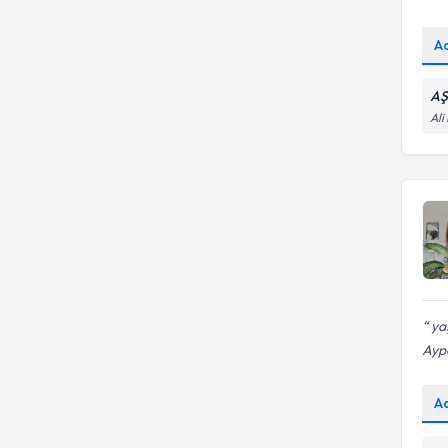
A
AŞ
Ali
yaş
Ayp
A