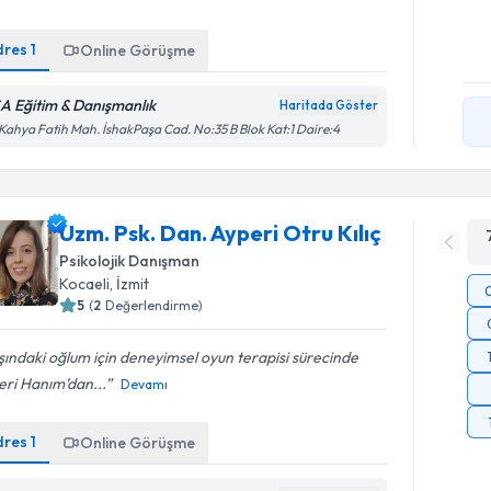
dres
1
Online Görüşme
A Eğitim & Danışmanlık
Haritada Göster
 Kahya Fatih Mah. İshakPaşa Cad. No:35 B Blok Kat:1 Daire:4
Uzm. Psk. Dan. Ayperi Otru Kılıç
Psikolojik Danışman
Kocaeli
, İzmit
5
(
2
Değerlendirme)
ındaki oğlum için deneyimsel oyun terapisi sürecinde
eri Hanım’dan...
Devamı
dres
1
Online Görüşme