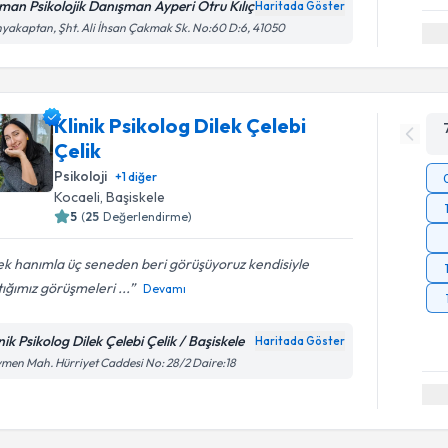
man Psikolojik Danışman Ayperi Otru Kılıç
Haritada Göster
yakaptan, Şht. Ali İhsan Çakmak Sk. No:60 D:6, 41050
Klinik Psikolog Dilek Çelebi
Çelik
Psikoloji
+
1
diğer
Kocaeli
, Başiskele
5
(
25
Değerlendirme)
ek hanımla üç seneden beri görüşüyoruz kendisiyle
ığımız görüşmeleri ...
Devamı
nik Psikolog Dilek Çelebi Çelik / Başiskele
Haritada Göster
men Mah. Hürriyet Caddesi No: 28/2 Daire:18