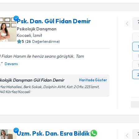
Psk. Dan. Gül Fidan Demir
Psikolojik Danışman
Kocaeli
, İzmit
5
(
26
Değerlendirme)
 Fidan Hanım ile henüz seans görüştük. Tam
.
Devamı
ikolojik Danışman Gül Fidan Demir
Haritada Göster
fez Mahallesi, Berk Sokak, Dolphin AVM, Kat: 2 Ofis: 223 İzmit,
40 Körfez/Kocaeli
Uzm. Psk. Dan. Esra Bildik