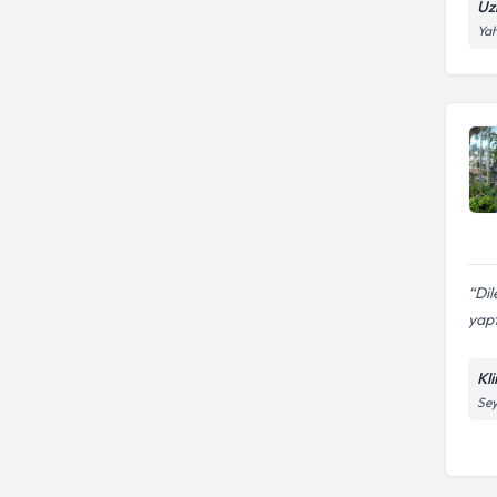
Uz
Yah
Dil
yapt
Kli
Sey