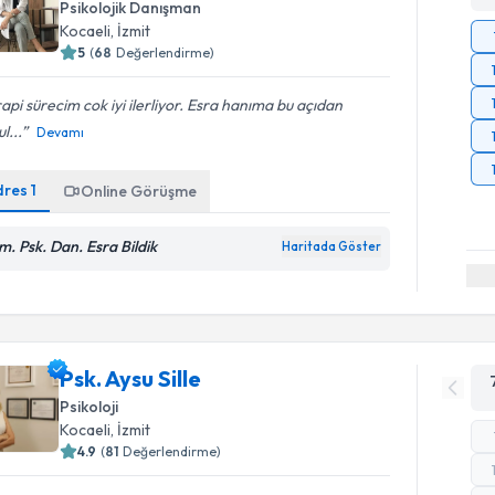
Psikolojik Danışman
Kocaeli
, İzmit
5
(
68
Değerlendirme)
api sürecim cok iyi ilerliyor. Esra hanıma bu açıdan
l...
Devamı
dres
1
Online Görüşme
m. Psk. Dan. Esra Bildik
Haritada Göster
Psk. Aysu Sille
Psikoloji
Kocaeli
, İzmit
4.9
(
81
Değerlendirme)