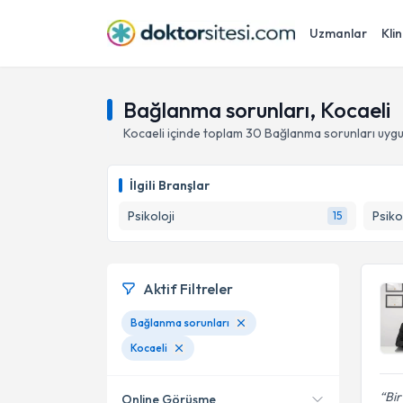
Uzmanlar
Klin
Bağlanma sorunları, Kocaeli
Kocaeli
içinde toplam
30
Bağlanma sorunları
uygu
İlgili Branşlar
Psikoloji
Psiko
15
Aktif Filtreler
Bağlanma sorunları
Kocaeli
Bir
Online Görüşme