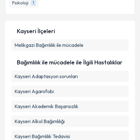
Psikoloji
1
E-posta Adresiniz
Kayseri İlçeleri
Kişisel verilerimin işlenmesine ilişkin
Aydınlatma
Melikgazi
Metni
Bağımlılık ile mücadele
'ni okudum ve kişisel verilerimin belirtilen
kapsamda işlenmesini kabul ediyorum.
Bağımlılık ile mücadele ile İlgili Hastalıklar
Takvim Talebini Gönder
Kayseri Adaptasyon sorunları
Kayseri Agarofobi
Kayseri Akademik Başarısızlık
Kayseri Alkol Bağımlılığı
Kayseri Bağımlılık Tedavisi