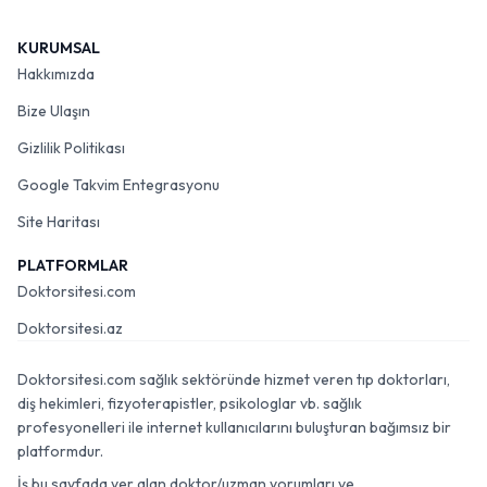
KURUMSAL
Hakkımızda
Bize Ulaşın
Gizlilik Politikası
Google Takvim Entegrasyonu
Site Haritası
PLATFORMLAR
Doktorsitesi.com
Doktorsitesi.az
Doktorsitesi.com sağlık sektöründe hizmet veren tıp doktorları,
diş hekimleri, fizyoterapistler, psikologlar vb. sağlık
profesyonelleri ile internet kullanıcılarını buluşturan bağımsız bir
platformdur.
İş bu sayfada yer alan doktor/uzman yorumları ve