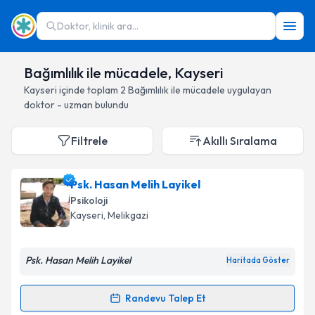
Doktor, klinik ara...
Bağımlılık ile mücadele, Kayseri
Kayseri
içinde toplam
2
Bağımlılık ile mücadele
uygulayan
doktor - uzman bulundu
Filtrele
Akıllı Sıralama
Psk. Hasan Melih Layikel
Psikoloji
Kayseri
, Melikgazi
Psk. Hasan Melih Layikel
Haritada Göster
Randevu Talep Et
Randevu Takvimi Talebi