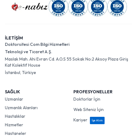
İLETİŞİM
Doktorsitesi Com Bilgi Hizmetleri
Teknoloji ve Ticaret A.Ş.
Maslak Mah. Ahi Evran Cd. A.O.S 55 Sokak No:2 Aksoy Plaza Giriş
Kat Kolektif House
İstanbul, Türkiye
SAĞLIK
PROFESYONELLER
Uzmanlar
Doktorlar İçin
Uzmanlık Alanları
Web Siteniz İçin
Hastalıklar
Kariyer
İşe Alım
Hizmetler
Hastaneler